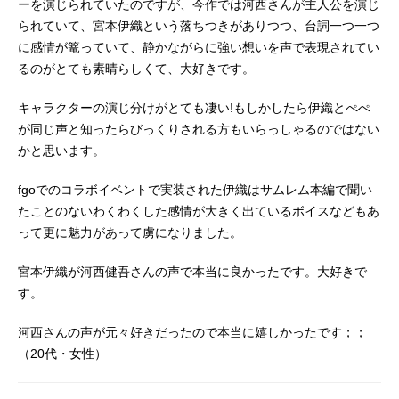
ーを演じられていたのですが、今作では河西さんが主人公を演じ
られていて、宮本伊織という落ちつきがありつつ、台詞一つ一つ
に感情が篭っていて、静かながらに強い想いを声で表現されてい
るのがとても素晴らしくて、大好きです。
キャラクターの演じ分けがとても凄い!もしかしたら伊織とぺぺ
が同じ声と知ったらびっくりされる方もいらっしゃるのではない
かと思います。
fgoでのコラボイベントで実装された伊織はサムレム本編で聞い
たことのないわくわくした感情が大きく出ているボイスなどもあ
って更に魅力があって虜になりました。
宮本伊織が河西健吾さんの声で本当に良かったです。大好きで
す。
河西さんの声が元々好きだったので本当に嬉しかったです；；
（20代・女性）