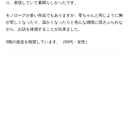
り、表現していて素晴らしかったです。
智和松本一砂：木村昴川本相米二：
千葉繁幸田柾近：大川透林田高志：
モノローグが多い作品でもありますが、零ちゃんと同じように胸
櫻井孝宏スタッフ原作：羽海野チカ
（白泉社ヤングアニマル連載）監
が苦しくなったり、温かくなったりと色んな感情に揺さぶられな
督：新房昭之キャラクターデザイ
がら、お話を体感することが出来ました。
ン：杉山延寛美術設定：名倉靖博美
術監督：田村せいき音響監督：亀山
3期の放送を熱望しています。（50代・女性）
俊樹音楽：橋本由香利アニメーショ
ン制作：シャフト製作：「3月のライ
オン」アニメ製作委員会主題歌OP
1：「アンサー」BUMPOFCHICKEN
OP2：「さよならバイスタンダー」Y
UKIED1：「ファイター」BUMPOFC
HICKENED2：「orion」米津玄師公
開開始年＆季節2016秋アニメ(C)羽海
野チカ・白泉社／...