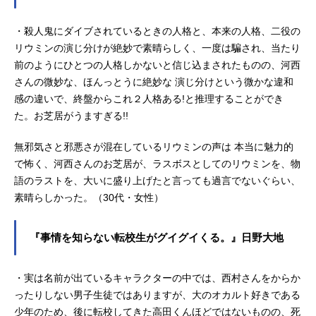
・殺人鬼にダイブされているときの人格と、本来の人格、二役の
リウミンの演じ分けが絶妙で素晴らしく、一度は騙され、当たり
前のようにひとつの人格しかないと信じ込まされたものの、河西
さんの微妙な、ほんっとうに絶妙な 演じ分けという微かな違和
感の違いで、終盤からこれ２人格ある!と推理することができ
た。お芝居がうますぎる!!
無邪気さと邪悪さが混在しているリウミンの声は 本当に魅力的
で怖く、河西さんのお芝居が、ラスボスとしてのリウミンを、物
語のラストを、大いに盛り上げたと言っても過言でないぐらい、
素晴らしかった。（30代・女性）
『事情を知らない転校生がグイグイくる。』日野大地
・実は名前が出ているキャラクターの中では、西村さんをからか
ったりしない男子生徒ではありますが、大のオカルト好きである
少年のため、後に転校してきた高田くんほどではないものの、死