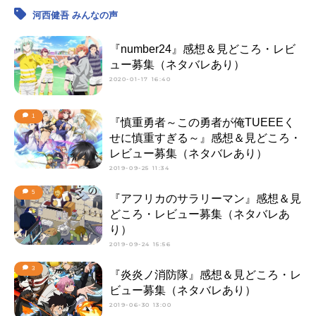
河西健吾 みんなの声
『number24』感想＆見どころ・レビ
ュー募集（ネタバレあり）
2020-01-17 16:40
1
『慎重勇者～この勇者が俺TUEEEく
せに慎重すぎる～』感想＆見どころ・
レビュー募集（ネタバレあり）
2019-09-25 11:34
5
『アフリカのサラリーマン』感想＆見
どころ・レビュー募集（ネタバレあ
り）
2019-09-24 15:56
3
『炎炎ノ消防隊』感想＆見どころ・レ
ビュー募集（ネタバレあり）
2019-06-30 13:00