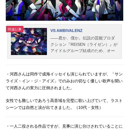
関連記事
VS AMBIVALENZ
――君か、僕か。伝説の芸能プロダ
クション『REISEN（ライゼン）』が
アイドルグループ結成のため、オー
ディション"VSAMBIVALENZ"を開
催。約1年の激闘を経てアイドルグル
ープ『XlamV』が誕生した。そして
・河西さんは同作で成海イッセイも演じられていますが、「サン
今、新たな伝説が生まれようとして
ライズ・イン・ジ・アイズ」でのみおの切なく優しい歌声を聞い
いた――『テイルウィンドオフィ
て河西さんの実力に圧倒されました。
ス』と『REISEN』が手を組み巻き起
こす嵐は『VSAMBIVALENZ2nd』。
女性でも難しいであろう高音域を完璧に歌い上げていて、ラスト
聖地・砦アリーナには、10人の新た
シーンでは自然と涙が出てきました。（10代・女性）
な候補生たちが集められる。再び行
われる究極の「二者択一」。同じ担
当カラーを託された2人が競い、投票
・一人二役される作品ですが、見事に演じ分けされていることに
でライバルより1票でも多く勝ち取れ