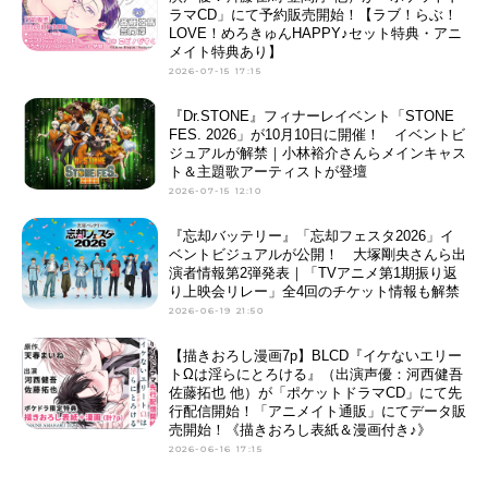
ラマCD」にて予約販売開始！【ラブ！らぶ！
LOVE！めろきゅんHAPPY♪セット特典・アニ
メイト特典あり】
2026-07-15 17:15
『Dr.STONE』フィナーレイベント「STONE
FES. 2026」が10月10日に開催！ イベントビ
ジュアルが解禁｜小林裕介さんらメインキャス
ト＆主題歌アーティストが登壇
2026-07-15 12:10
『忘却バッテリー』「忘却フェスタ2026」イ
ベントビジュアルが公開！ 大塚剛央さんら出
演者情報第2弾発表｜「TVアニメ第1期振り返
り上映会リレー」全4回のチケット情報も解禁
2026-06-19 21:50
【描きおろし漫画7p】BLCD『イケないエリー
トΩは淫らにとろける』（出演声優：河西健吾
佐藤拓也 他）が「ポケットドラマCD」にて先
行配信開始！「アニメイト通販」にてデータ販
売開始！《描きおろし表紙＆漫画付き♪》
2026-06-16 17:15