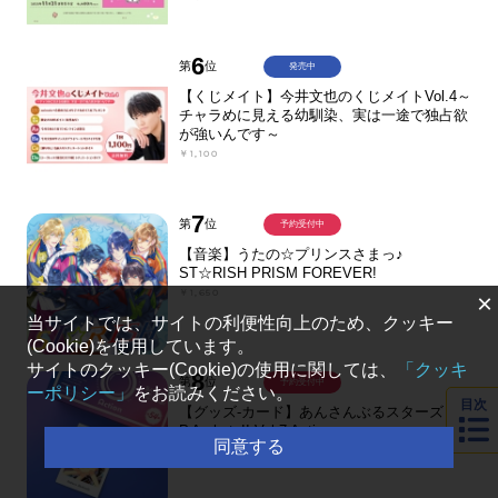
6
第
位
発売中
【くじメイト】今井文也のくじメイトVol.4～
チャラめに見える幼馴染、実は一途で独占欲
が強いんです～
￥1,100
7
第
位
予約受付中
【音楽】うたの☆プリンスさまっ♪
ST☆RISH PRISM FOREVER!
￥1,650
×
当サイトでは、サイトの利便性向上のため、クッキー
(Cookie)を使用しています。
サイトのクッキー(Cookie)の使用に関しては、
「クッキ
8
第
位
予約受付中
ーポリシー」
をお読みください。
目次
【グッズ-カード】あんさんぶるスターズ！！
P.A.shots!! Vol.7 Action
同意する
￥275