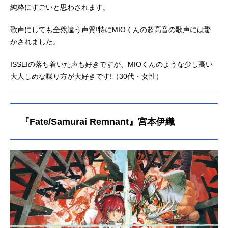
純粋にすごいと思わされます。
ば―――デビューへの道がひらけ
る。作品名VSAMBIVALENZキャスト
歌声にしても全然違う声質!特にMIOくんの超高音の歌声には驚
SHIMBA／MIKERA：山下大輝AKAS
HI／MEGURU：小林親弘RIAM／LU
かされました。
VNOSUKE：武内駿輔KYOUYA／MO
NET：石橋陽彩CATE／HIROMI：木
ISSEIの落ち着いた声も好きですが、MIOくんのような少し高い
村良平TAIYO／SUBARU：土田玲央I
大人しめな喋り方が大好きです!（30代・女性）
SSEI／MIO：河西健吾JINTARO／CI
ON：小林千晃NAGOMU／CUC：浅
沼晋太郎39YEAH↗／REY：古川慎A
UGURI／FUTABA：村瀬歩LION／KA
『Fate/Samurai Remnant』宮本伊織
ZU：畠中祐稲元：安元洋貴丁嵐：浪
川大輔東雲：堀江瞬スタッフシリー
ズ構成：関根アユミキャラクターデ
ザイン：風李たゆ(C)VSAMBIVALEN
Z『VSAMBIVALENZ』公式サイト『V
SAMBIVALENZ』公式X（Twitte
r） 「VSAMBIVALENZ」のグッズを
探す