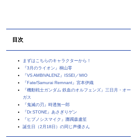
目次
まずはこちらのキャラクターから！
『3月のライオン』桐山零
『VS AMBIVALENZ』ISSEI／MIO
『Fate/Samurai Remnant』宮本伊織
『機動戦士ガンダム 鉄血のオルフェンズ』三日月・オー
ガス
『鬼滅の刃』時透無一郎
『Dr.STONE』あさぎりゲン
『ヒプノシスマイク』躑躅森盧笙
誕生日（2月18日）の同じ声優さん