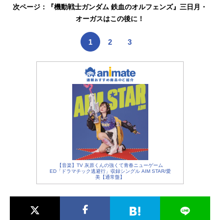
次ページ：『機動戦士ガンダム 鉄血のオルフェンズ』三日月・
オーガスはこの後に！
1
2
3
【音楽】TV 灰原くんの強くて青春ニューゲーム
ED「ドラマチック逃避行」収録シングル AIM STAR/愛
美【通常盤】