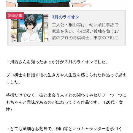
関連記事
3月のライオン
主人公・桐山零は、幼い頃に事故で
家族を失い、心に深い孤独を負う17
歳のプロの将棋棋士。東京の下町に
一人で暮らす零は、あかり・ひな
た・モモという３姉妹と出会い、少
しずつ変わり始めていく――。これ
・河西さんを知ったきっかけが３月のライオンでした。
は、様々な人間が何かを取り戻して
いく、優しい物語。そして、戦いの
プロ棋士を目指す彼の生き方や人生観を感じられた作品って思え
物語。作品名3月のライオン放送形態
ました。
TVアニメスケジュール2016年10月8
日（土）～2017年3月18日（土）NH
将棋だけでなく、彼と出会う人々との関わりやセリフ一つ一つに
K総合にて話数全22話キャスト桐山
もちゃんと意味があるのが伝わってくる作品です。（20代・女
零：河西健吾川本あかり：茅野愛衣
性）
川本ひなた：花澤香菜川本モモ：久
野美咲二海堂晴信：岡本信彦幸田香
子：井上麻里奈高橋勇介：細谷佳正
・とても繊細なお芝居で、桐山零というキャラクターを形づく
島田開：三木眞一郎三角龍雪：杉田