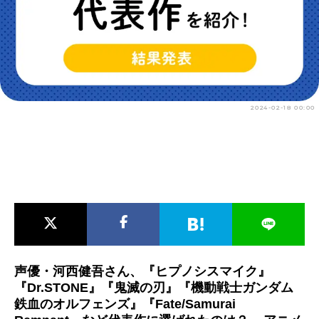
アニメ映画一覧
実写化映画一覧
今期アニメ曜日別一覧
春アニメ
夏アニメ
2024-02-18 00:00
秋アニメ
冬アニメ
男性声優/女性声優一覧
FOLLOW US
声優・河西健吾さん、『ヒプノシスマイク』
『Dr.STONE』『鬼滅の刃』『機動戦士ガンダム
鉄血のオルフェンズ』『Fate/Samurai