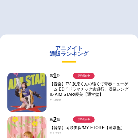
アニメイト
通販ランキング
1
第
位
予約受付中
【音楽】TV 灰原くんの強くて青春ニューゲ
ーム ED「ドラマチック逃避行」収録シング
ル AIM STAR/愛美【通常盤】
￥1,999
2
第
位
予約受付中
【音楽】岡咲美保/MY ETOILE【通常盤】
￥2,999