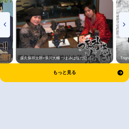
森久保祥太郎×浪川大輔 つまみは塩だけ
Tri
もっと見る