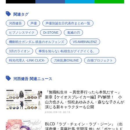
関連タグ
河西健吾
声優
声優別誕生日代表作まとめ一覧
ヒプノシスマイク
Dr.STONE
鬼滅の刃
機動戦士ガンダム 鉄血のオルフェンズ
VS AMBIVALENZ
3月のライオン
事情を知らない転校生がグイグイくる。
時光代理人 -LINK CLICK-
刀剣乱舞ONLINE
白猫プロジェクト
河西健吾 関連ニュース
『無職転生Ⅲ ～異世界行ったら本気だす～』
新章【ケイオスブレイカー編】PV解禁！ 小
山力也さん・恒松あゆみさん・森なな子さんが
演じる新キャラクターも公開
2026-08-10 20:15
BLCD『ラブ・チェイン・ラブ・ジーン』（出
演声優：斉藤壮馬 笠間淳 他）が「ポケットド