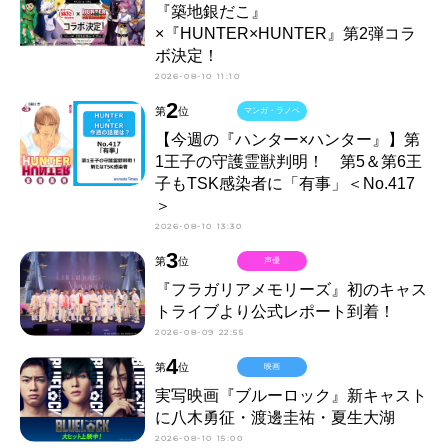
『築地銀だこ』
×『HUNTER×HUNTER』第2弾コラ
ボ決定！
2026-08-10 11:10
2
第
位
マンガ・ラノベ
【今週の『ハンター×ハンター』】第
1王子の守護霊獣判明！ 第5＆第6王
子もTSK感染者に「有事」＜No.417
＞
2026-08-10 13:30
3
第
位
声優
『フラガリアメモリーズ』初のキャス
トライブより公式レポート到着！
2026-08-09 22:55
4
第
位
映画
実写映画『ブルーロック』新キャスト
に八木勇征・渡邊圭祐・夏生大湖
2026-08-10 15:00