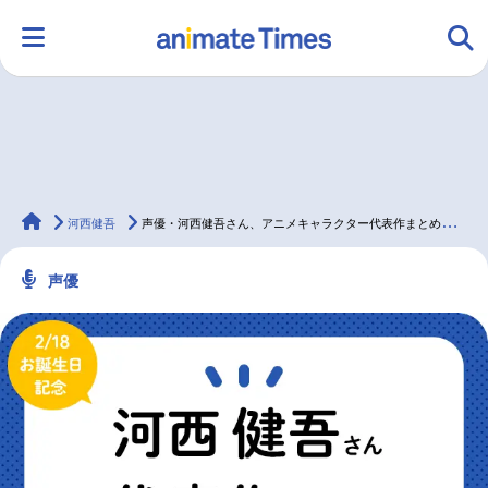
HOME
ランキング
アニメ
声優
animateTimes
ラジオ
みんなの声
グッズ
映画
河西健吾
声優・河西健吾さん、アニメキャラクター代表作まとめ（2024年版）
声優
マンガ・ラノベ
ゲーム・アプリ
音楽
コスプレ
2.5次元
配信・Vtuber
トレンド
無料マンガ
最新記事一覧
アニメ記事一覧
声優記事一覧