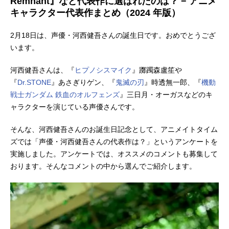
Remnant』など代表作に選ばれたのは？ − アニメ
キャラクター代表作まとめ（2024 年版）
2月18日は、声優・河西健吾さんの誕生日です。おめでとうござ
います。
河西健吾さんは、『
ヒプノシスマイク
』躑躅森盧笙や
『
Dr.STONE
』あさぎりゲン、『
鬼滅の刃
』時透無一郎、『
機動
戦士ガンダム 鉄血のオルフェンズ
』三日月・オーガスなどのキ
ャラクターを演じている声優さんです。
そんな、河西健吾さんのお誕生日記念として、アニメイトタイム
ズでは「声優・河西健吾さんの代表作は？」というアンケートを
実施しました。アンケートでは、オススメのコメントも募集して
おります。そんなコメントの中から選んでご紹介します。