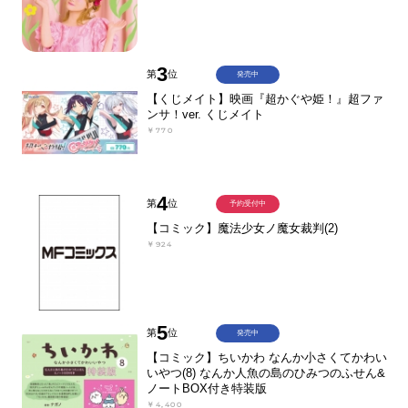
3
第
位
発売中
【くじメイト】映画『超かぐや姫！』超ファ
ンサ！ver. くじメイト
￥770
4
第
位
予約受付中
【コミック】魔法少女ノ魔女裁判(2)
￥924
5
第
位
発売中
【コミック】ちいかわ なんか小さくてかわい
いやつ(8) なんか人魚の島のひみつのふせん&
ノートBOX付き特装版
￥4,400