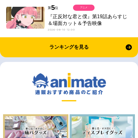
5
第
位
アニメ
『正反対な君と僕』第19話あらすじ
＆場面カット＆予告映像
2026-08-10 12:00
ランキングを見る