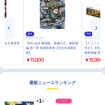
通常
予約
2026/07/29 発売
2026/07/29 発売
から始める異世界
【Blu-ray】劇場版「鬼滅の刃」無限城
【アニメイト限
編 第一章 猗窩座再来【完全生産限定
付き】【Blu-
版】
無限城編 第一
産限定版】ア
￥11,000
￥15,950
最新ニュースランキング
1
第
位
アニメ