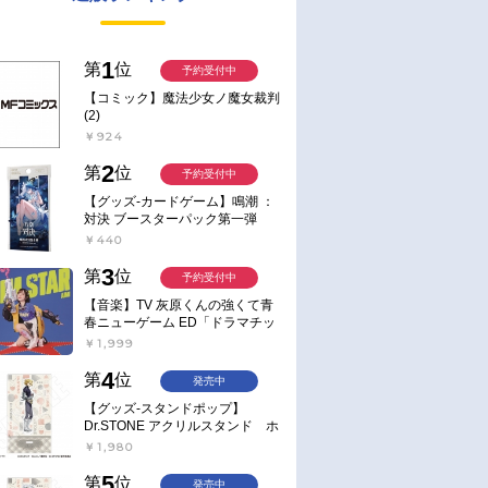
1
第
位
予約受付中
【コミック】魔法少女ノ魔女裁判
(2)
￥924
2
第
位
予約受付中
【グッズ-カードゲーム】鳴潮 ：
対決 ブースターパック第一弾
【ポイント2倍】
￥440
3
第
位
予約受付中
【音楽】TV 灰原くんの強くて青
春ニューゲーム ED「ドラマチッ
ク逃避行」収録シングル AIM
￥1,999
STAR/愛美【通常盤】
4
第
位
発売中
【グッズ-スタンドポップ】
Dr.STONE アクリルスタンド ホ
ワイマンといっしょver. スタン
￥1,980
リー・スナイダー
5
第
位
発売中