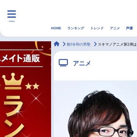
menu
HOME
ランキング
トレンド
アニメ
声優
HOME
ランキング
アニ
animateTimes
魁!!令和の男塾
スキマノアニメ第1弾は
マンガ・ラノベ
ゲーム・アプリ
音楽
アニメ
最新記事一覧
アニメ記事一覧
声優記事一覧