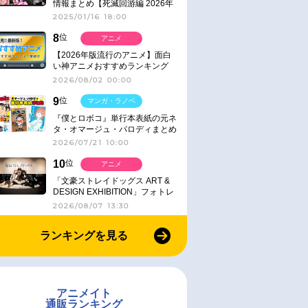
情報まとめ【死滅回游編 2026年
1月放送】
2025/01/16 18:00
8
位
アニメ
【2026年版流行のアニメ】面白
い神アニメおすすめランキング
【名作・話題作】｜ジャンル別人
2026/08/02 00:00
気作品をピックアップ
9
位
マンガ・ラノベ
『僕とロボコ』単行本表紙の元ネ
タ・オマージュ・パロディまとめ
2026/07/21 10:00
10
位
アニメ
「文豪ストレイドッグス ART &
DESIGN EXHIBITION」フォトレ
ポート
2026/08/07 13:30
ランキングを見る
アニメイト
通販ランキング