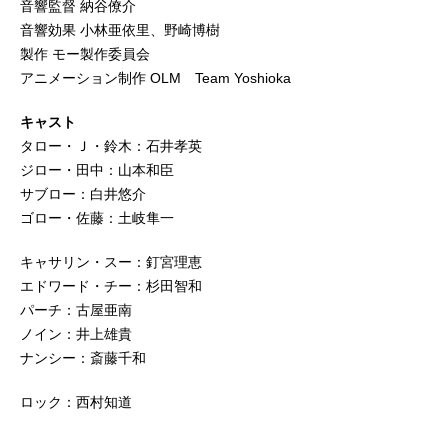
音響監督 納谷僚介
音響効果 小林亜依里、野崎博樹
製作 モー製作委員会
アニメーション制作 OLM Team Yoshioka
キャスト
タロー・Ｊ・鈴木：石井孝英
ジロー・田中：山本和臣
サブロー：白井悠介
ゴロー・佐藤：土岐隼一
キャサリン・スー：釘宮理恵
エドワード・チー：杉田智和
パーチ：古屋亜南
ノイン：井上雄貴
ナンシー：斎藤千和
ロック：西村知道