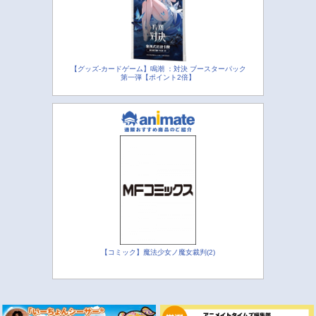
【グッズ-カードゲーム】鳴潮 ：対決 ブースターパック
第一弾【ポイント2倍】
【コミック】魔法少女ノ魔女裁判(2)