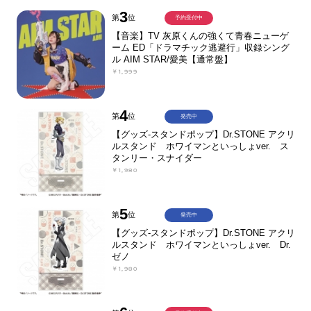
3
第
位
予約受付中
【音楽】TV 灰原くんの強くて青春ニューゲ
ーム ED「ドラマチック逃避行」収録シング
ル AIM STAR/愛美【通常盤】
￥1,999
4
第
位
発売中
【グッズ-スタンドポップ】Dr.STONE アクリ
ルスタンド ホワイマンといっしょver. ス
タンリー・スナイダー
￥1,980
5
第
位
発売中
【グッズ-スタンドポップ】Dr.STONE アクリ
ルスタンド ホワイマンといっしょver. Dr.
ゼノ
￥1,980