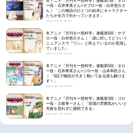
冬アニメ『月刊モー想科学』連載第7回：タロ
ー役・石井孝英さん×サブロー役・白井悠介さ
ん｜「この物語のひとつの結末にキャラクター
たちが全力で向かっていきます」
2024-03-15 23:00
冬アニメ『月刊モー想科学』連載第6回：サブ
ロー役・白井悠介さん｜「誰に対してどういう
ニュアンスで『ワン』と吠えているのか意識し
ていました」
2024-03-01 19:00
冬アニメ『月刊モー想科学』連載第5回：タロ
ー役・石井孝英さん×ジロー役・山本和臣さん
｜「6話で物語が大きく動いてある謎も解けま
す！」
2024-02-09 19:00
冬アニメ『月刊モー想科学』連載第3回：ゴロ
ー役・土岐隼一さん｜「現場の雰囲気がいいと
失敗を恐れずに挑戦できる」
2024-01-19 19:00