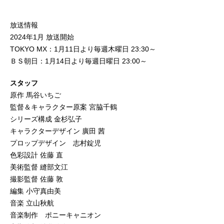
放送情報
2024年1月 放送開始
TOKYO MX：1月11日より毎週木曜日 23:30～
ＢＳ朝日：1月14日より毎週日曜日 23:00～
スタッフ
原作 馬谷いちご
監督＆キャラクター原案 宮脇千鶴
シリーズ構成 金杉弘子
キャラクターデザイン 廣田 茜
プロップデザイン 志村錠児
色彩設計 佐藤 直
美術監督 縫部文江
撮影監督 佐藤 敦
編集 小守真由美
音楽 立山秋航
音楽制作 ポニーキャニオン