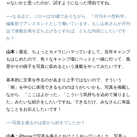
ゃないかと思ったのが、試すようになった理由ですね。
──なるほど。ジローは10歳でありながら、『月刊モー想科学』
編集部でアシスタントとして働いています。もし山本さんが月刊
誌で連載企画を立ち上げるとすれば、どんな内容にしたいです
か？
山本：
最近、ちょっとカメラにハマっていまして。近年キャンプ
もはじめたので、色々なキャンプ場にペットと一緒に行って、風
景やその様子を写真に収めるという連載をやってみたいです。
基本的に文章を作るのがあまり上手ではないので、そういう
「画」を中心に表現できるもののほうがいいかも。写真を掲載し
ながら、「ここはよかった」「こういう気持ちを込めて撮りまし
た」みたいな紹介をしたいですね。できるだけ、みなさんに有益
なことをお伝えしたいです！
──写真を撮るのは前から好きでしたか？
山本：
iPhoneで写真を撮るとかはよくやっていました。写真っ