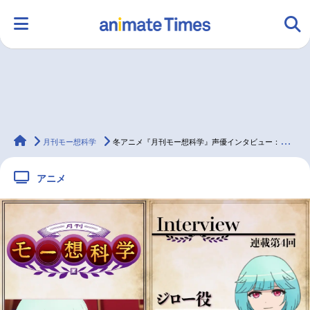
HOME
ランキング
アニメ
声優
animateTimes
ラジオ
みんなの声
グッズ
映画
月刊モー想科学
冬アニメ『月刊モー想科学』声優インタビュー：山本和臣【連載第4回】
アニメ
マンガ・ラノベ
ゲーム・アプリ
音楽
コスプレ
2.5次元
配信・Vtuber
トレンド
無料マンガ
最新記事一覧
アニメ記事一覧
声優記事一覧