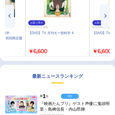
お取り寄せ
お取り寄せ
2024/06/19 発売
2024/05/29 発売
ー想科学
【DVD】TV 月刊モー想科学 4
【DVD】TV 
岐隼一 初回限定盤
￥6,600
￥6,600
最新ニュースランキング
1
第
位
映画
『映画たんプリ』ゲスト声優に鬼頭明
里・島﨑信長・内山昂輝
2026-08-09 09:00