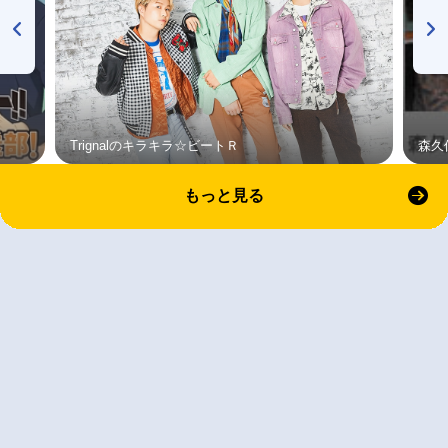
Trignalのキラキラ☆ビートＲ
森久
もっと見る