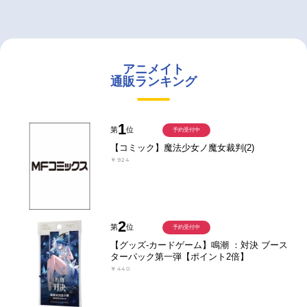
アニメイト
通販ランキング
1
第
位
予約受付中
【コミック】魔法少女ノ魔女裁判(2)
￥924
2
第
位
予約受付中
【グッズ-カードゲーム】鳴潮 ：対決 ブース
ターパック第一弾【ポイント2倍】
￥440