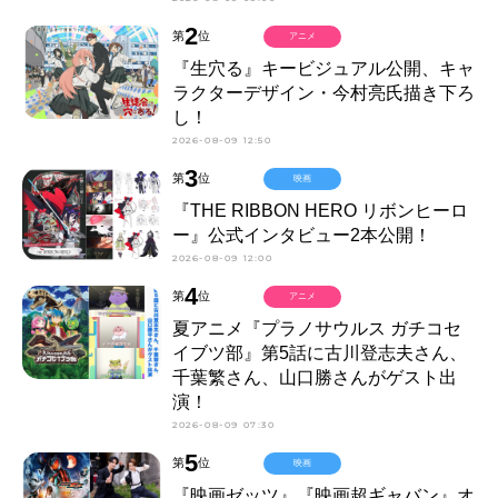
2
第
位
アニメ
『生穴る』キービジュアル公開、キャ
ラクターデザイン・今村亮氏描き下ろ
し！
2026-08-09 12:50
3
第
位
映画
『THE RIBBON HERO リボンヒーロ
ー』公式インタビュー2本公開！
2026-08-09 12:00
4
第
位
アニメ
夏アニメ『プラノサウルス ガチコセ
イブツ部』第5話に古川登志夫さん、
千葉繁さん、山口勝さんがゲスト出
演！
2026-08-09 07:30
5
第
位
映画
『映画ゼッツ』『映画超ギャバン』オ