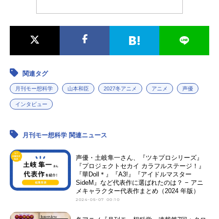
関連タグ
月刊モー想科学
山本和臣
2027冬アニメ
アニメ
声優
インタビュー
月刊モー想科学 関連ニュース
声優・土岐隼一さん、『ツキプロシリーズ』
『プロジェクトセカイ カラフルステージ！』
『華Doll＊』『A3!』『アイドルマスター
SideM』など代表作に選ばれたのは？ − アニ
メキャラクター代表作まとめ（2024 年版）
2024-05-07 00:10