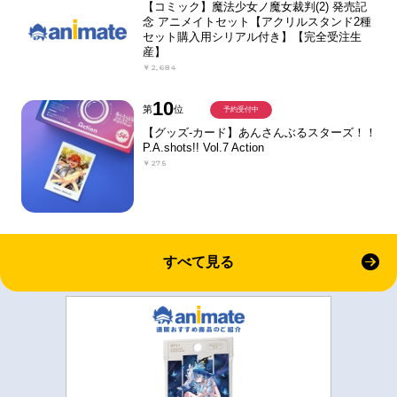
【コミック】魔法少女ノ魔女裁判(2) 発売記
念 アニメイトセット【アクリルスタンド2種
セット購入用シリアル付き】【完全受注生
産】
￥2,684
10
第
位
予約受付中
【グッズ-カード】あんさんぶるスターズ！！
P.A.shots!! Vol.7 Action
￥275
すべて見る