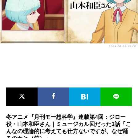
アニメ映画一覧
実写化映画一覧
今期アニメ曜日別一覧
春アニメ
夏アニメ
2024-01-26 19:00
秋アニメ
冬アニメ
男性声優/女性声優一覧
FOLLOW US
冬アニメ『月刊モー想科学』連載第4回：ジロー
役・山本和臣さん｜ミュージカル回だった3話「こ
んなの理論的に考えても仕方ないですが、なぜ踊