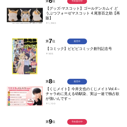
6
第
位
予約受付中
【グッズ-マスコット】ゴールデンカムイ ど
うぶつフォーゼマスコット 4.尾形百之助【再
販】
￥1,980
7
第
位
発売中
【コミック】ビビビコミック創刊記念号
￥935
8
第
位
発売中
【くじメイト】今井文也のくじメイトVol.4～
チャラめに見える幼馴染、実は一途で独占欲
が強いんです～
￥1,100
9
第
位
予約受付中