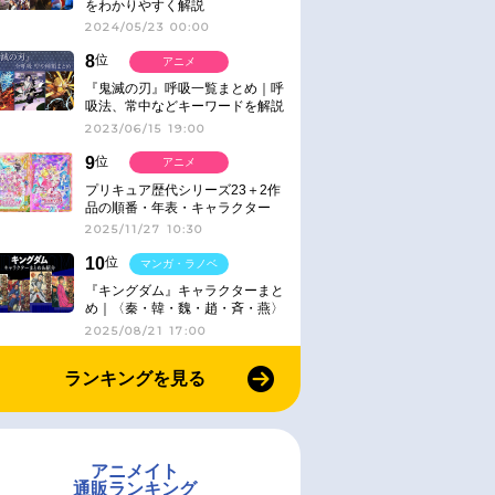
をわかりやすく解説
2024/05/23 00:00
8
位
アニメ
『鬼滅の刃』呼吸一覧まとめ｜呼
吸法、常中などキーワードを解説
2023/06/15 19:00
9
位
アニメ
プリキュア歴代シリーズ23＋2作
品の順番・年表・キャラクター
【2025年版】
2025/11/27 10:30
10
位
マンガ・ラノベ
『キングダム』キャラクターまと
め｜〈秦・韓・魏・趙・斉・燕〉
2025/08/21 17:00
ランキングを見る
アニメイト
通販ランキング