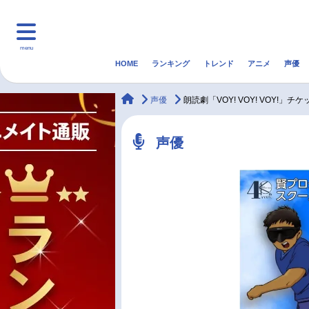
menu
HOME
ランキング
トレンド
アニメ
声優
HOME
ランキング
アニ
animateTimes
声優
朗読劇「VOY! VOY! VOY!」
マンガ・ラノベ
ゲーム・アプリ
音楽
声優
最新記事一覧
アニメ記事一覧
声優記事一覧