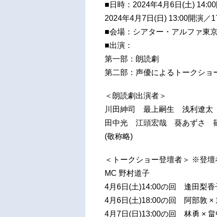
■日時：2024年4月6日(土) 14:
2024年4月7日(日) 13:00開演／1
■会場：シアター・アルファ東
■出演：
第一部：朗読劇
第二部：声優によるトークショ
＜朗読劇出演者＞
川田紳司 最上嗣生 浅利遼太
田中光 江頭宏哉 葵あずさ 
(敬称略)
＜トークショー登壇者＞ ※登
MC 野村道子
4月6日(土)14:00の回 逢田梨香
4月6日(土)18:00の回 阿部敦 
4月7日(日)13:00の回 林勇 × 