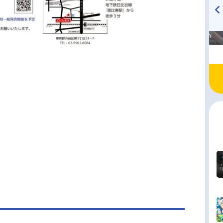
高橋美紀のおんぷの気持ち
TVアニメ『戦隊大失格』
♪ in アニメイトタイムズ
radio 大直会 2nd season