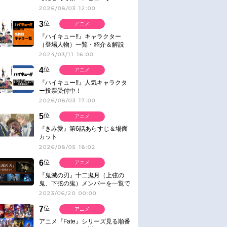
2026/08/03 12:00
3
位
アニメ
『ハイキュー!!』キャラクター
（登場人物）一覧・紹介＆解説
2024/03/11 16:00
4
位
アニメ
『ハイキュー!!』人気キャラクタ
ー投票受付中！
2026/08/03 17:00
5
位
アニメ
『きみ愛』第6話あらすじ＆場面
カット
2026/08/05 18:02
6
位
アニメ
『鬼滅の刃』十二鬼月（上弦の
鬼、下弦の鬼）メンバーを一覧で
紹介＆解説（登場鬼の情報まと
2023/06/20 00:00
め）
7
位
アニメ
アニメ『Fate』シリーズ見る順番