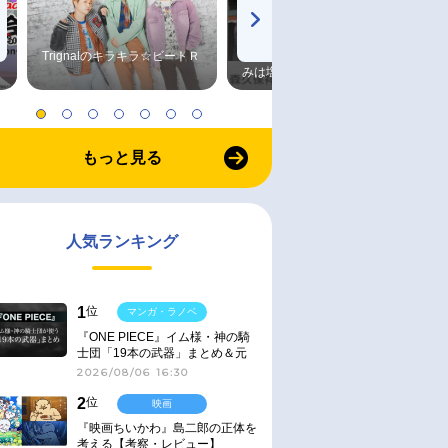
Trignalのキラキラ☆ビートＲ
森久保祥太郎×浪川大輔 つま
みは塩だけ
もっと見る
人気ランキング
1
位
マンガ・ラノベ
『ONE PIECE』イム様・神の騎
士団「19本の武器」まとめ＆元
ネタ
2026/08/06 16:30
2
位
映画
『映画ちいかわ』島二郎の正体を
考える【考察・レビュー】