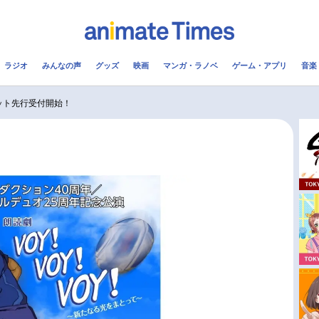
ラジオ
みんなの声
グッズ
映画
マンガ・ラノベ
ゲーム・アプリ
音楽
メ
声優
ラジオ
み
チケット先行受付開始！
コスプレ
2.5次元
配信
アニメ映画一覧
今期アニメ曜日別一覧
実写化映画一覧
春アニメ
男性声優/女性声優一覧
夏アニメ
FOLLOW US