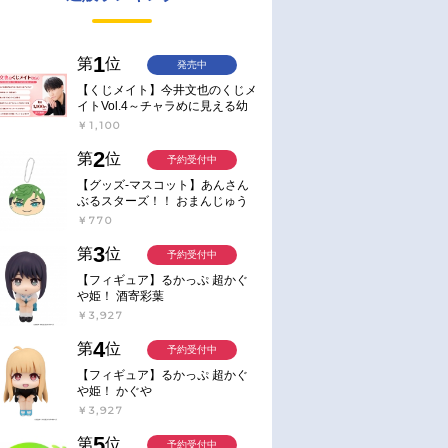
1
第
位
発売中
【くじメイト】今井文也のくじメ
イトVol.4～チャラめに見える幼
馴染、実は一途で独占欲が強いん
￥1,100
です～
2
第
位
予約受付中
【グッズ-マスコット】あんさん
ぶるスターズ！！ おまんじゅう
にぎにぎマスコット ねくすと2
￥770
Hbox
3
第
位
予約受付中
【フィギュア】るかっぷ 超かぐ
や姫！ 酒寄彩葉
￥3,927
4
第
位
予約受付中
【フィギュア】るかっぷ 超かぐ
や姫！ かぐや
￥3,927
5
第
位
予約受付中