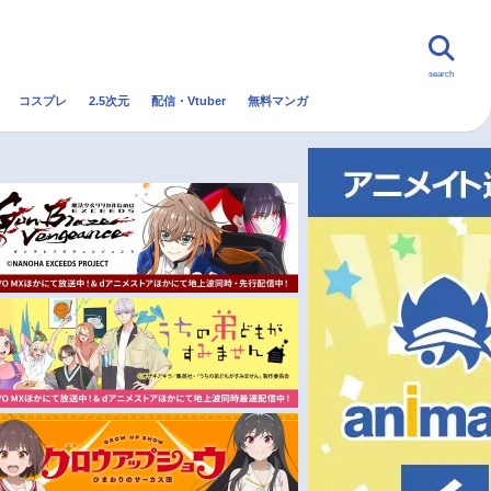
search
コスプレ
2.5次元
配信・Vtuber
無料マンガ
んなの声
グッズ
映画
・Vtuber
トレンド
無料マンガ
秋アニメ
冬アニメ