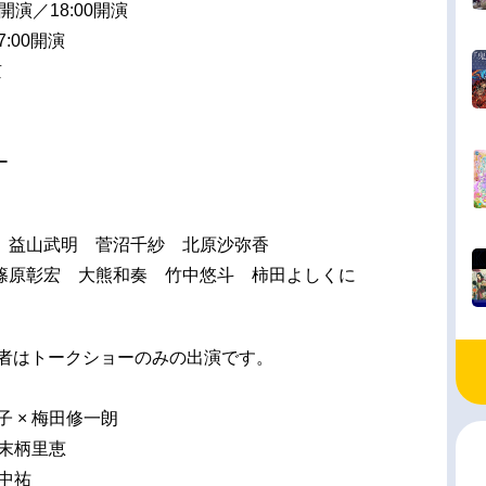
00開演／18:00開演
7:00開演
京
ー
 益山武明 菅沼千紗 北原沙弥香
篠原彰宏 大熊和奏 竹中悠斗 柿田よしくに
壇者はトークショーのみの出演です。
子 × 梅田修一朗
× 末柄里恵
畠中祐