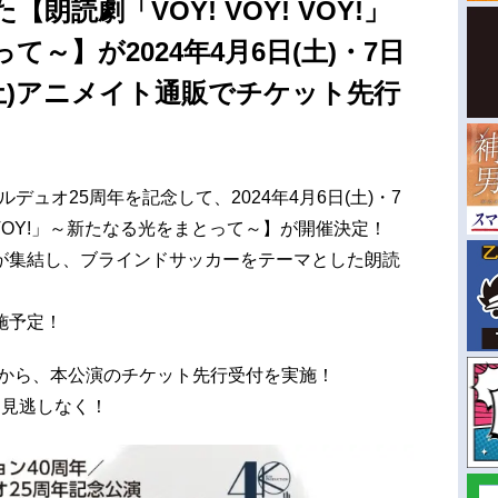
朗読劇「VOY! VOY! VOY!」
～】が2024年4月6日(土)・7日
日(土)アニメイト通販でチケット先行
デュオ25周年を記念して、2024年4月6日(土)・7
Y! VOY!」～新たなる光をまとって～】が開催決定！
が集結し、ブラインドサッカーをテーマとした朗読
施予定！
土)から、本公演のチケット先行受付を実施！
 お見逃しなく！