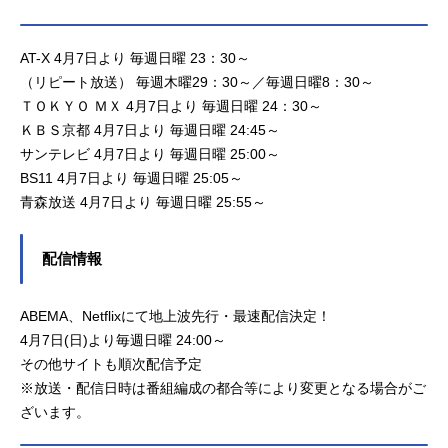
ま：三木眞一郎イネ／ばあさま：能
登麻美子未乃：三上枝織詩織：東山
AT-X 4月7日より 毎週日曜 23：30～
奈央将太：寺島惇太義明：興津和幸
（リピート放送） 毎週木曜29：30～／毎週日曜8：30～
楓：櫻井智スタッフ原作：新挑限（K
ＴＯＫＹＯ ＭＸ 4月7日より 毎週日曜 24：30～
ADOKAWA「コミックアルナ」連
載）監督：西田正義シリーズ構成：
ＫＢＳ京都 4月7日より 毎週日曜 24:45～
菅原雪絵キャラクターデザイン：た
サンテレビ 4月7日より 毎週日曜 25:00～
かはしなぎさサブキャラクターデザ
BS11 4月7日より 毎週日曜 25:05～
イン：濵田悠示 田邉真帆美術監
青森放送 4月7日より 毎週日曜 25:55～
督：石田知佳色彩設計：佐々木梓撮
影監督：田村淳編集：柳圭介音響監
配信情報
督：阿部信行音響効果：鈴木潤一朗
音響制作：オンリード音楽：長谷川
智樹アニメーショ...
ABEMA、Netflixにて地上波先行・最速配信決定！
4月7日(日)より毎週日曜 24:00～
その他サイトも順次配信予定
※放送・配信日時は番組編成の都合等により変更となる場合がご
ざいます。