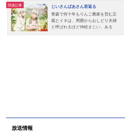
関連記事
じいさんばあさん若返る
青森で何十年もりんご農家を営む正
蔵とイネは、周囲からおしどり夫婦
と呼ばれるほど仲睦まじい。ある
日、畑で見つけた不思議なりんごを
食べてみた２人。次の日目覚める
と、若い頃の姿に戻っていた!?かつ
てイケメンだった正蔵と美人だった
イネ。若返ったその姿に、子供や孫
たちをはじめ周囲の人々はビック
リ。とんでもない奇跡を起こしなが
らも、正蔵とイネはマイペースに、
じいさんばあさんらしく日々を過ご
していく。今までと変わらず夫婦二
人仲良く、そして今まで以上にパワ
フルに――。作品名じいさんばあさ
ん若返る放送形態TVアニメスケジュ
ール2024年4月7日（日）〜2024年6
月16日（日）AT-X・TOKYOMXほか
放送情報
話数全11話キャスト正蔵／じいさ