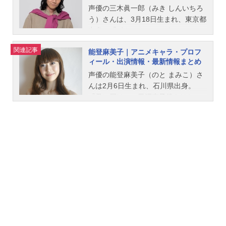
声優の三木眞一郎（みき しんいちろ
う）さんは、3月18日生まれ、東京都
出身。『ポケットモンスター』のコ
ジロウ役をはじめ、『機動戦士ガン
関連記事
能登麻美子｜アニメキャラ・プロフ
ダム00』のロックオン・ストラトス
ィール・出演情報・最新情報まとめ
役など、人気作品のキャラクターを
多く演じています。こちらでは、三
声優の能登麻美子（のと まみこ）さ
木眞一郎さんのオススメ記事をご紹
んは2月6日生まれ、石川県出身。
介！
『君に届け』の黒沼爽子役をはじ
め、『地獄少女』の閻魔あい役な
ど、人気作品のキャラクターを多く
演じています。こちらでは、能登麻
美子さんのオススメ記事をご紹介！