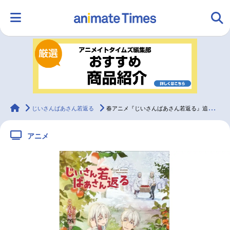
HOME
ランキング
アニメ
声優
ラジオ
みんなの声
グッズ
映画
animateTimes
じいさんばあさん若返る
春アニメ『じいさんばあさん若返る』追加声優に寺島惇太、興津和幸、櫻井智
アニメ
マンガ・ラノベ
ゲーム・アプリ
音楽
コスプレ
2.5次元
配信・Vtuber
トレンド
無料マンガ
最新記事一覧
アニメ記事一覧
声優記事一覧