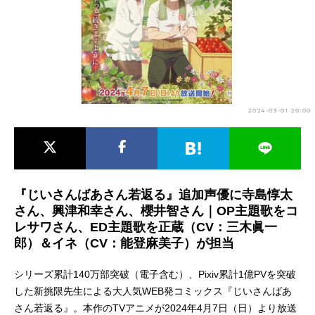
アニメ映画一覧
実写化映画一覧
今期アニメ曜日別一覧
春アニメ
夏アニメ
2024-03-01 20:00
秋アニメ
冬アニメ
男性声優/女性声優一覧
FOLLOW US
『じいさんばあさん若返る』追加声優に寺島惇太
さん、興津和幸さん、櫻井智さん｜OP主題歌をコ
レサワさん、ED主題歌を正蔵（CV：三木眞一
郎）＆イネ（CV：能登麻美子）が担当
シリーズ累計140万部突破（電子含む）、Pixiv累計1億PVを突破
した新挑限先生による大人気WEB発コミックス『じいさんばあ
さん若返る』。本作のTVアニメが2024年4月7日（日）より放送