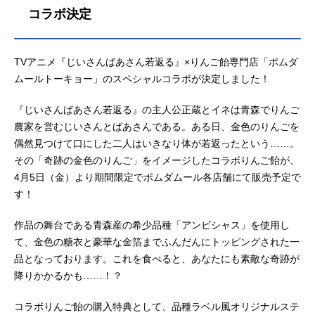
コラボ決定
TVアニメ『じいさんばあさん若返る』×りんご飴専門店「ポムダ
ムールトーキョー」のスペシャルコラボが決定しました！
『じいさんばあさん若返る』の主人公正蔵とイネは青森でりんご
農家を営むじいさんとばあさんである。ある日、金色のりんごを
偶然見つけて口にした二人はいきなり体が若返ったという……。
その「奇跡の金色のりんご」をイメージしたコラボりんご飴が、
4月5日（金）より期間限定でポムダムール各店舗にて販売予定で
す！
作品の舞台である青森産の希少品種「アンビシャス」を使用し
て、金色の糖衣と豪華な金箔までふんだんにトッピングされた一
品となっております。これを食べると、あなたにも素敵な奇跡が
降りかかるかも……！？
コラボりんご飴の購入特典として、品種ラベル風オリジナルステ