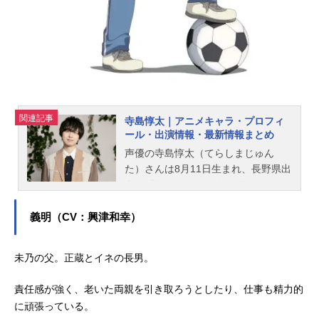
関連記事
寺島惇太｜アニメキャラ・プロフィ
ール・出演情報・最新情報まとめ
声優の寺島惇太（てらしまじゅん
た）さんは8月11日生まれ、長野県出
身。『アイドルマスター SideM』の
大河タケル役をはじめ、『KING OF
PRISM』の一条シン役など、人気作
義明（CV：興津和幸）
品のキャラクターを演じています。
こちらでは、寺島惇太さんのオスス
未乃の父。正蔵とイネの長男。
メ記事をご紹介！
責任感が強く、老いた両親を引き取ろうとしたり、仕事も精力的
に頑張っている。