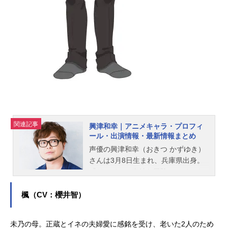
関連記事
興津和幸｜アニメキャラ・プロフィ
ール・出演情報・最新情報まとめ
声優の興津和幸（おきつ かずゆき）
さんは3月8日生まれ、兵庫県出身。
『ジョジョの奇妙な冒険』のジョナ
サン・ジョースター役をはじめ、
『アイドリッシュセブン』の大神万
楓（CV：櫻井智）
理役など、人気作品のキャラクター
を演じています。こちらでは、興津
未乃の母。正蔵とイネの夫婦愛に感銘を受け、老いた2人のため
和幸さんのオススメ記事をご紹介！