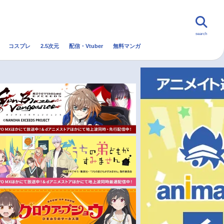
search
コスプレ
2.5次元
配信・Vtuber
無料マンガ
んなの声
グッズ
映画
・Vtuber
トレンド
無料マンガ
秋アニメ
冬アニメ