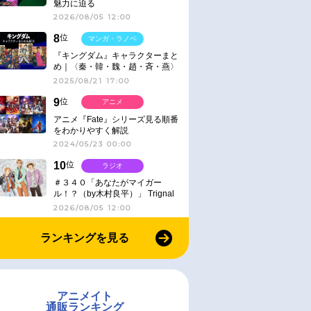
魅力に迫る
2026/08/05 12:00
8
位
マンガ・ラノベ
『キングダム』キャラクターまと
め｜〈秦・韓・魏・趙・斉・燕〉
2025/08/21 17:00
9
位
アニメ
アニメ『Fate』シリーズ見る順番
をわかりやすく解説
2024/05/23 00:00
10
位
ラジオ
＃３４０「あなたがマイガー
ル！？（by木村良平）」 Trignal
のキラキラ☆ビートＲ
2026/08/05 12:00
ランキングを見る
アニメイト
通販ランキング