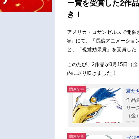
ー賞を受賞した2作品
き！
アメリカ・ロサンゼルスで開催
®」にて、「長編アニメーショ
と、「視覚効果賞」を受賞した『ゴ
このたび、2作品が3月15日（金
内に返り咲きました！
関連記事
君た
作品
リー
（金
夏子
リコ
関連記事
ゴジラ
正平