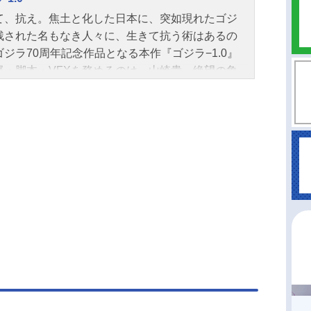
景子うたこ：風吹ジュンえりこ：阿川佐和子スタ
て、抗え。焦土と化した日本に、突如現れたゴジ
原作・脚本・監督：宮崎駿製作：スタジオジブリ
残された名もなき人々に、生きて抗う術はあるの
：東宝主題歌「地球儀」米津玄師公開開始年＆季
ゴジラ70周年記念作品となる本作『ゴジラ−1.0』
23アニメ映画(C)2023StudioGhibli『君たちはどう
督・脚本・VFXを務めるのは、山崎貴。絶望の象
るか』作品ページ 「君たちはどう生きるか」のグ
、いま令和に甦る。作品名ゴジラ-1.0放送形態実写
を探す
シリーズゴジラスケジュール2023年11月3日
）キャスト敷島浩一：神木隆之介大石典子：浜辺
水島四郎：山田裕貴橘宗作：青木崇高野田健治：
秀隆太田澄子：安藤サクラ秋津淸治：佐々木蔵之
田辰雄：田中美央スタッフ監督・脚本・VFX：山
製作：東宝（株）配給：東宝（株）制作プロダク
ン：TOHOスタジオ ROBOT公開開始年＆季節20
写化映画(C)2023TOHOCO.,LTD.『ゴジラ-1.0』公
ト『ゴジラ-1.0』公式Twitter