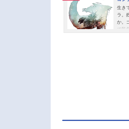
竹下
生き
ッフ
ラ。
配給
か。
節20
で監
生き
徴が
ッズ
映画
（金
美波
吉岡
介堀
崎貴
ショ
23実
式サイ