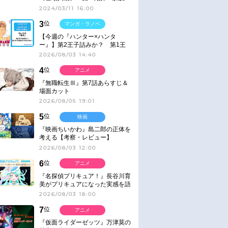
2024/03/11 16:00
3
位
マンガ・ラノベ
【今週の『ハンター×ハンタ
ー』】第2王子詰みか？ 第1王
子と第4王子が対峙「発令」＜
2026/08/03 14:40
No.416＞
4
位
アニメ
『無職転生Ⅲ』第7話あらすじ＆
場面カット
2026/08/05 19:01
5
位
映画
『映画ちいかわ』島二郎の正体を
考える【考察・レビュー】
2026/08/03 12:00
6
位
アニメ
『名探偵プリキュア！』長谷川育
美がプリキュアになった実感を語
る【インタビュー】
2026/08/03 18:00
7
位
アニメ
『仮面ライダーゼッツ』万津莫の