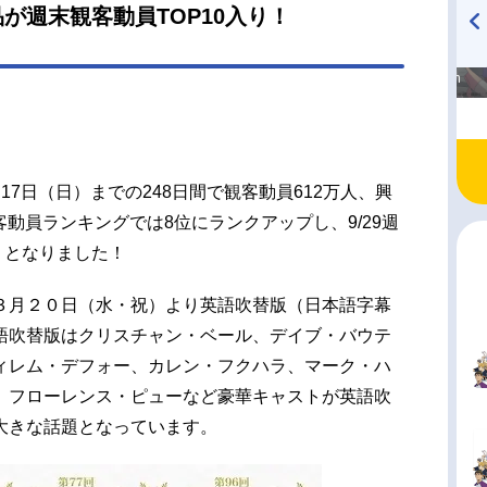
が週末観客動員TOP10入り！
高橋美紀のおんぷの気持ち
TVアニメ『戦隊大失格』
♪ in アニメイトタイムズ
radio 大直会 2nd season
7日（日）までの248日間で観客動員612万人、興
客動員ランキングでは8位にランクアップし、9/29週
りとなりました！
３月２０日（水・祝）より英語吹替版（日本語字幕
語吹替版はクリスチャン・ベール、デイブ・バウテ
ィレム・デフォー、カレン・フクハラ、マーク・ハ
、フローレンス・ピューなど豪華キャストが英語吹
大きな話題となっています。