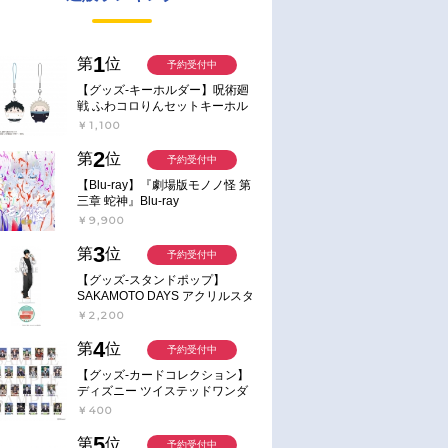
1
第
位
予約受付中
【グッズ-キーホルダー】呪術廻
戦 ふわコロりんセットキーホル
ダー【アニメイト特典付】
￥1,100
2
第
位
予約受付中
【Blu-ray】『劇場版モノノ怪 第
三章 蛇神』Blu-ray
￥9,900
3
第
位
予約受付中
【グッズ-スタンドポップ】
SAKAMOTO DAYS アクリルスタ
ンド～Sunny Afternoon～ 4.南雲
￥2,200
4
第
位
予約受付中
【グッズ-カードコレクション】
ディズニー ツイステッドワンダ
ーランド ランダムカードコレク
￥400
ション クラブ・ウェアver.
5
第
位
予約受付中