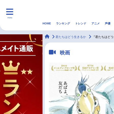
menu
HOME
ランキング
トレンド
アニメ
声優
HOME
ランキング
アニ
animateTimes
君たちはどう生きるか
『君たちはどう生
マンガ・ラノベ
ゲーム・アプリ
音楽
映画
最新記事一覧
アニメ記事一覧
声優記事一覧