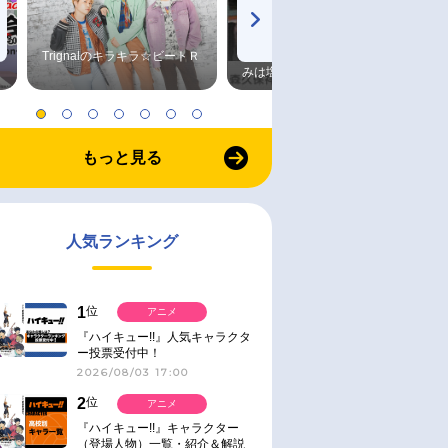
Trignalのキラキラ☆ビートＲ
森久保祥太郎×浪川大輔 つま
みは塩だけ
もっと見る
人気ランキング
1
位
アニメ
『ハイキュー!!』人気キャラクタ
ー投票受付中！
2026/08/03 17:00
2
位
アニメ
『ハイキュー!!』キャラクター
（登場人物）一覧・紹介＆解説