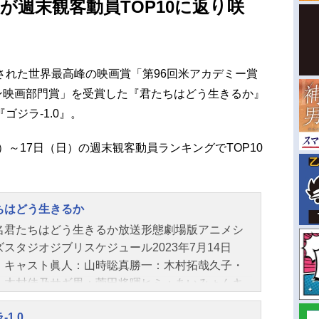
が週末観客動員TOP10に返り咲
された世界最高峰の映画賞「第96回米アカデミー賞
ン映画部門賞」を受賞した『君たちはどう生きるか』
ジラ-1.0』。
）～17日（日）の週末観客動員ランキングでTOP10
ちはどう生きるか
名君たちはどう生きるか放送形態劇場版アニメシ
ズスタジオジブリスケジュール2023年7月14日
）キャスト眞人：山時聡真勝一：木村拓哉久子・
：木村佳乃サギ男：菅田将暉ヒミ：あいみょんキ
：柴咲コウ老いたペリカン：小林薫大伯父：火野
-1.0
インコ大王：國村隼あいこ：大竹しのぶいずみ：