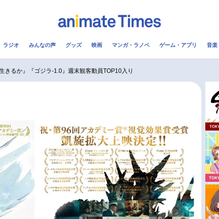
ラジオ
みんなの声
グッズ
映画
マンガ・ラノベ
ゲーム・アプリ
音楽
メ
声優
ラジオ
み
きるか』『ゴジラ-1.0』週末観客動員TOP10入り
コスプレ
2.5次元
配信
アニメ映画一覧
今期アニメ曜日別一覧
実写化映画一覧
春アニメ
男性声優/女性声優一覧
夏アニメ
FOLLOW US