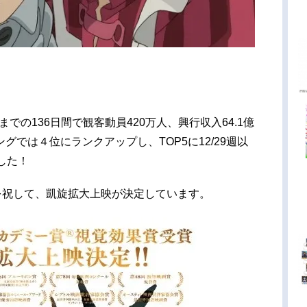
）までの136日間で観客動員420万人、興行収入64.1億
では４位にランクアップし、TOP5に12/29週以
した！
挙を祝して、凱旋拡大上映が決定しています。