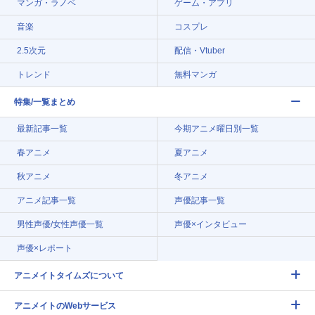
マンガ・ラノベ
ゲーム・アプリ
音楽
コスプレ
2.5次元
配信・Vtuber
トレンド
無料マンガ
特集/一覧まとめ
最新記事一覧
今期アニメ曜日別一覧
春アニメ
夏アニメ
秋アニメ
冬アニメ
アニメ記事一覧
声優記事一覧
男性声優/女性声優一覧
声優×インタビュー
声優×レポート
アニメイトタイムズについて
アニメイトのWebサービス