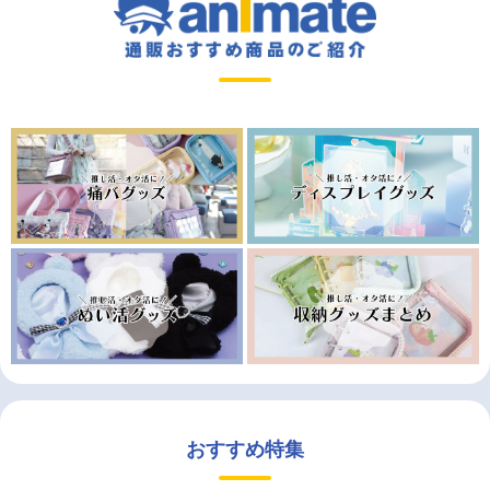
おすすめ特集