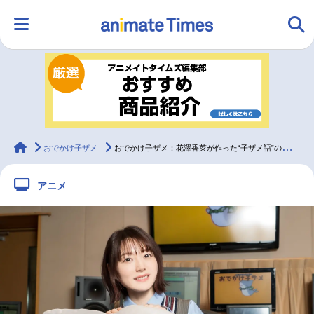
HOME
ランキング
アニメ
声優
ラジオ
みんなの声
グッズ
映画
animateTimes
おでかけ子ザメ
おでかけ子ザメ：花澤香菜が作った“子ザメ語”の合計は？【インタビュー前編】
アニメ
マンガ・ラノベ
ゲーム・アプリ
音楽
コスプレ
2.5次元
配信・Vtuber
トレンド
無料マンガ
最新記事一覧
アニメ記事一覧
声優記事一覧