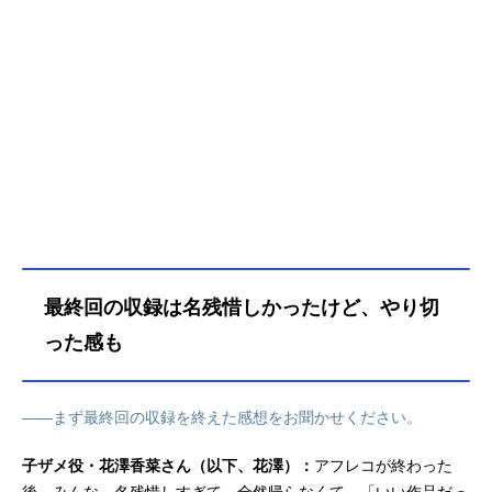
8月1日（火）～YouTubeにて話数全6
く演じています。こちらでは、花澤
0話キャスト子ザメちゃん：花澤香菜
香菜さんのオススメ記事をご紹介！
スタッフ原作：ペンギンボックス
（「おでかけ子ザメ」／KADOKAWA
刊）監督：槙麻里奈シリーズ構成・
脚本：長嶋宏明キャラクターデザイ
ン：吉井安里咲色彩設計：西詠仔撮
影監督：佐々木明美音響監督：小泉
紀介音響効果：武藤晶子音響制作：d
ugout音楽：藤澤慶昌音楽制作：KAD
OKAWA編集：小口理菜アニメーショ
ン制作：ENGI製作：KADOKAWA主
題歌「よりみち」花澤香菜公開開始
最終回の収録は名残惜しかったけど、やり切
年＆季節2023夏アニメ(C)ペンギンボ
ックス・KADOKAWA／おでかけ子ザ
った感も
メ『おでかけ子ザメ』公式サイト
『おでかけ子ザメ』公式Twitter 「お
でかけ子ザメ」のグッズを探す動画
――まず最終回の収録を終えた感想をお聞かせください。
配信情報【PR】※本ページは動画配
信サービスのプロモーションが含ま
子ザメ役・花澤香菜さん（以下、花澤）：
アフレコが終わった
れています。※詳細や最新の配信情