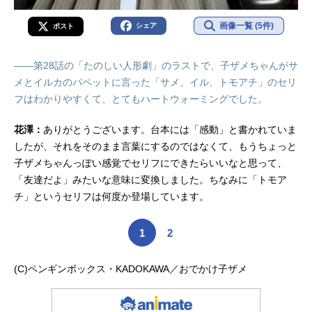
画像一覧 (5件)
シェア
ポスト
――第28話の「たのしい人形劇」のラストで、子ザメちゃんがサ
メとイルカのパペットに言った「サメ、イル、トモアチ」のセリ
フはわかりやすくて、とてもハートウォーミングでした。
花澤：
ありがとうございます。台本には「感動」と書かれていま
したが、それをそのまま言葉にするのではなくて、もうちょっと
子ザメちゃんっぽい感覚でセリフにできたらいいなと思って、
「友達だよ」みたいな意味に変換しました。ちなみに「トモア
チ」というセリフは何度か登場しています。
1
2
(C)ペンギンボックス・KADOKAWA／おでかけ子ザメ