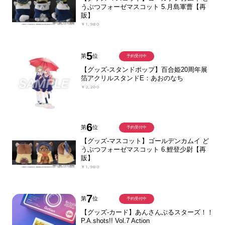
うぶつフォーゼマスコット 5.月島軍曹【再
販】
￥1,980
5
第
位
予約受付中
【グッズ-スタンドポップ】百合姫20周年展
箔アクリルスタンドE：あおのなち
￥2,200
6
第
位
予約受付中
【グッズ-マスコット】ゴールデンカムイ ど
うぶつフォーゼマスコット 6.鯉登少尉【再
販】
￥1,980
7
第
位
予約受付中
【グッズ-カード】あんさんぶるスターズ！！
P.A.shots!! Vol.7 Action