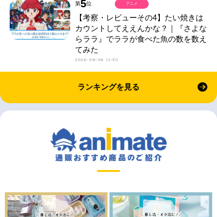
5
第
位
アニメ
【考察・レビューその4】たい焼きは
カウントしてええんかな？｜『さよな
らララ』でララが食べた魚の数を数え
てみた
2026-08-06 12:30
ランキングを見る