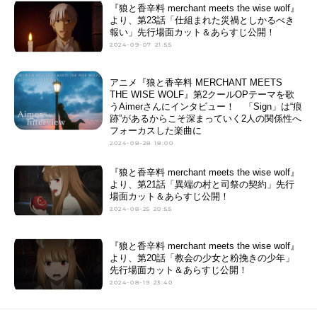
『狼と香辛料 merchant meets the wise wolf』
より、第23話「仕組まれた災禍としかるべき
報い」先行場面カット＆あらすじ公開！
2024-09-07 21:55
アニメ『狼と香辛料 MERCHANT MEETS
THE WISE WOLF』第2クールOPテーマを歌
うAimerさんにインタビュー！ 「Sign」は“痕
跡”があるからこそ深まっていく2人の関係性へ
フォーカスした楽曲に
2024-08-28 18:00
『狼と香辛料 merchant meets the wise wolf』
より、第21話「異端の村と司祭の契約」先行
場面カット＆あらすじ公開！
2024-08-25 20:55
『狼と香辛料 merchant meets the wise wolf』
より、第20話「教会の少女と粉挽きの少年」
先行場面カット＆あらすじ公開！
2024-08-19 23:40