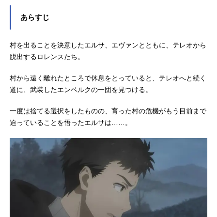
ジュール2024年4月1日（月）〜2024
年9月23日（月）テレビ東京ほか話数
あらすじ
全25話キャストクラフト・ロレン
ス：福山潤ホロ：小清水亜美ゼーレ
ン：浪川大輔リヒテン・マールハイ
村を出ることを決意したエルサ、エヴァンとともに、テレオから
ト：大塚芳忠ハンス・レメリオ：郷
脱出するロレンスたち。
田ほづみノーラ・アレント：中原麻
衣フェルミ・アマーティ：千葉紗子
村から遠く離れたところで休息をとっていると、テレオへと続く
マルク・コール：小山力也エウ・ラ
道に、武装したエンベルクの一団を見つける。
ント：笹島かほるディアン・ルーベ
ンス：渡辺明乃エルサ・シュティン
一度は捨てる選択をしたものの、育った村の危機がもう目前まで
グハイム：Lynnギヨーム・エヴァ
迫っていることを悟ったエルサは……。
ン：阿部敦スタッフ原作：支倉凍砂
（電撃文庫『...