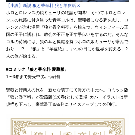
【小説】新説 狼と香辛料 狼と羊皮紙 X
ホロとロレンスの娘ミューリの物語が開幕! かつてホロとロレ
ンスの旅路に付き添った⻘年コルは、聖職者になる夢を志し、ロ
レンスが営む湯屋『狼と香辛料亭』を旅立つ。ウィンフィール王
国の王子に誘われ、教会の不正を正す手伝いをするのだ。そんな
コルの荷物には、狼の耳と尻尾を持つホロの娘ミューリが潜んで
おり──!? 『狼』と『羊皮紙』。いつの日にか世界を変える、2
人の旅が始まる。
■コミック『狼と香辛料 愛蔵版』
1〜3巻まで発売中(以下続刊)
賢狼と行商人の旅を、新たな装丁にて貴方の手元へ。コミック版
『狼と香辛料』が愛蔵版(全8巻)として登場! カバーイラストは新
規描き下ろし、豪華装丁&A5判にサイズアップしての刊行。