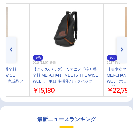
予約
予約
2026/12/07 発売
2027年08月 中 
狼と香辛料
【グッズ-バッグ】TVアニメ『狼と香
【美少女フィ
HE WISE
辛料 MERCHANT MEETS THE WISE
MERCHANT M
om 1/7 完成品フ
WOLF』 ホロ 多機能バックパック
WOLF ホロ fea
ィギュア
￥15,180
￥22,799
最新ニュースランキング