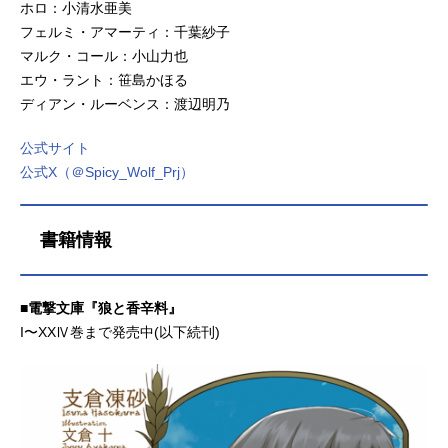
ホロ：小清水亜美
フェルミ・アマーティ：千葉紗子
マルク・コール：小山力也
エウ・ラント：笹島かほる
ディアン・ルーベンス：渡辺明乃
公式サイト
公式X（＠Spicy_Wolf_Prj）
書籍情報
■電撃文庫『狼と香辛料』
I〜XXⅣ巻まで発売中(以下続刊)