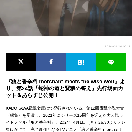
アニメ映画一覧
実写化映画一覧
今期アニメ曜日別一覧
春アニメ
夏アニメ
2024-09-16 01:15
秋アニメ
冬アニメ
男性声優/女性声優一覧
FOLLOW US
『狼と香辛料 merchant meets the wise wolf』よ
り、第24話「蛇神の道と賢狼の答え」先行場面カ
ット＆あらすじ公開！
KADOKAWA電撃文庫にて発行されている、第12回電撃小説大賞
〈銀賞〉を受賞し、2021年にシリーズ15周年を迎えた大人気ラ
イトノベル『狼と香辛料』。2024年4月1日（月）25:30よりテレ
東ほかにて、完全新作となるTVアニメ『狼と香辛料 merchant