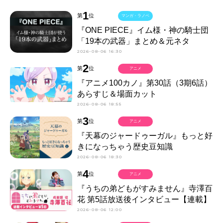
1
第
位
マンガ・ラノベ
『ONE PIECE』イム様・神の騎士団
「19本の武器」まとめ＆元ネタ
2026-08-06 16:30
2
第
位
アニメ
『アニメ100カノ』第30話（3期6話）
あらすじ＆場面カット
2026-08-06 18:55
3
第
位
アニメ
『天幕のジャードゥーガル』もっと好
きになっちゃう歴史豆知識
2026-08-06 18:30
4
第
位
アニメ
『うちの弟どもがすみません』寺澤百
花 第5話放送後インタビュー【連載】
2026-08-06 12:00