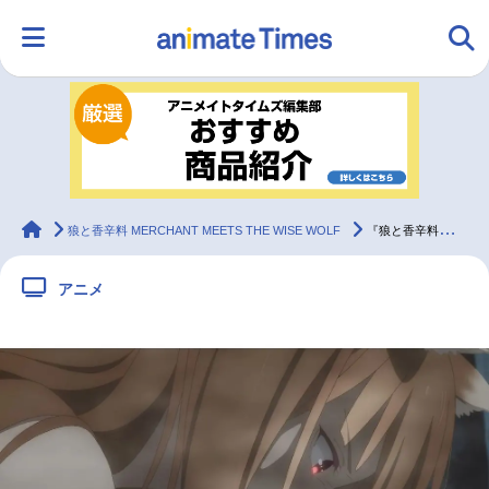
HOME
ランキング
アニメ
声優
ラジオ
みんなの声
グッズ
映画
animateTimes
狼と香辛料 MERCHANT MEETS THE WISE WOLF
『狼と香辛料』第24話「蛇神の道と賢狼の答え」先行場面カット＆あらすじ
アニメ
マンガ・ラノベ
ゲーム・アプリ
音楽
コスプレ
2.5次元
配信・Vtuber
トレンド
無料マンガ
最新記事一覧
アニメ記事一覧
声優記事一覧