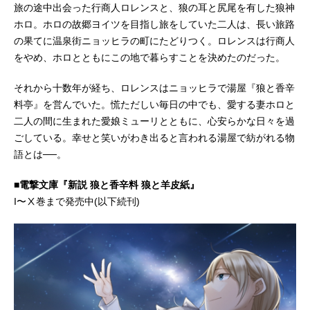
旅の途中出会った行商人ロレンスと、狼の耳と尻尾を有した狼神
ホロ。ホロの故郷ヨイツを目指し旅をしていた二人は、⻑い旅路
の果てに温泉街ニョッヒラの町にたどりつく。ロレンスは行商人
をやめ、ホロとともにこの地で暮らすことを決めたのだった。
それから十数年が経ち、ロレンスはニョッヒラで湯屋『狼と香辛
料亭』を営んでいた。慌ただしい毎日の中でも、愛する妻ホロと
二人の間に生まれた愛娘ミューリとともに、心安らかな日々を過
ごしている。幸せと笑いがわき出ると言われる湯屋で紡がれる物
語とは──。
■電撃文庫『新説 狼と香辛料 狼と羊皮紙』
I〜Ⅹ巻まで発売中(以下続刊)