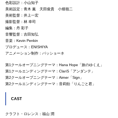
色彩設計：小山知子
美術設定：青木 薫 天田俊貴 小畑嶺二
美術監督：井上一宏
撮影監督：林 幸司
編集：丹 彩子
音響監督：吉田知弘
音楽：Kevin Penkin
プロデュース：ENISHIYA
アニメーション制作：パッショーネ
第1クールオープニングテーマ：Hana Hope「旅のゆくえ」
第1クールエンディングテーマ：ClariS「アンダンテ」
第2クールオープニングテーマ：Aimer「Sign」
第2クールエンディングテーマ：音莉飴「りんごと君」
CAST
クラフト・ロレンス：福山 潤