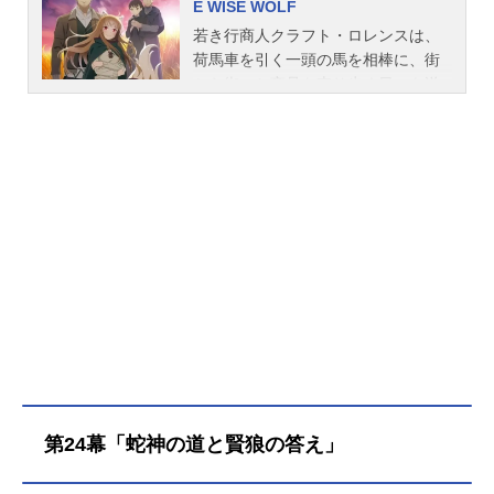
E WISE WOLF
若き行商人クラフト・ロレンスは、
荷馬車を引く一頭の馬を相棒に、街
から街へと商品を売り歩く日々を送
っていた。ある日、黄金色の麦畑が
広がる小さな村を訪れた彼は、耳と
尻尾を有する美しい少女と出会う。
「わっちの名前はホロ」自身を“賢
狼”と呼ぶホロは、豊穣を司る狼の化
身だった――。彼女の「遠く北にあ
るはずの故郷・ヨイツの森へ帰りた
い」という望みを聞き、ロレンスと
ホロは北を目指す商売の旅の道連れ
となる。だが行商人の旅には思いが
けない波乱がつきもので……。孤独
だった行商人と、孤独だった狼の化
身を乗せた馬車が、今、騒がしく走
り始める。作品名狼と香辛料MERCH
第24幕「蛇神の道と賢狼の答え」
ANTMEETSTHEWISEWOLF放送形
態TVアニメシリーズ狼と香辛料スケ