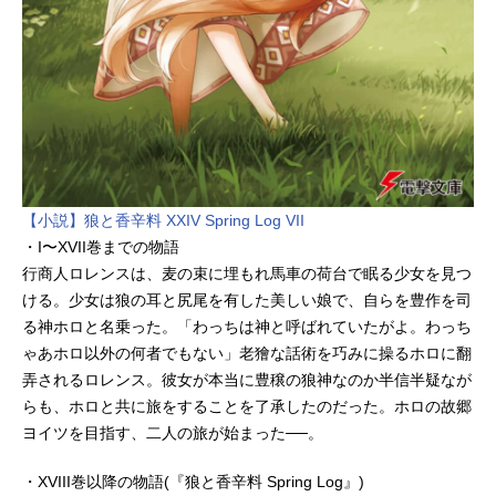
【小説】狼と香辛料 XXIV Spring Log VII
・I〜XVII巻までの物語
行商人ロレンスは、⻨の束に埋もれ馬車の荷台で眠る少女を見つ
ける。少女は狼の耳と尻尾を有した美しい娘で、自らを豊作を司
る神ホロと名乗った。「わっちは神と呼ばれていたがよ。わっち
ゃあホロ以外の何者でもない」老獪な話術を巧みに操るホロに翻
弄されるロレンス。彼女が本当に豊穣の狼神なのか半信半疑なが
らも、ホロと共に旅をすることを了承したのだった。ホロの故郷
ヨイツを目指す、二人の旅が始まった──。
・XVIII巻以降の物語(『狼と香辛料 Spring Log』)