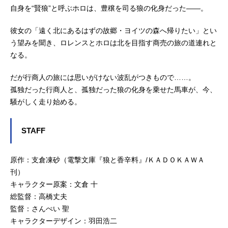
自身を“賢狼”と呼ぶホロは、豊穣を司る狼の化身だった――。
彼女の「遠く北にあるはずの故郷・ヨイツの森へ帰りたい」とい
う望みを聞き、ロレンスとホロは北を目指す商売の旅の道連れと
なる。
だが行商人の旅には思いがけない波乱がつきもので……。
孤独だった行商人と、孤独だった狼の化身を乗せた馬車が、今、
騒がしく走り始める。
STAFF
原作：支倉凍砂（電撃文庫『狼と香辛料』/ＫＡＤＯＫＡＷＡ
刊）
キャラクター原案：文倉 十
総監督：高橋丈夫
監督：さんぺい 聖
キャラクターデザイン：羽田浩二