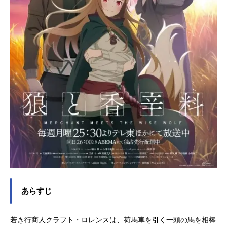
あらすじ
若き行商人クラフト・ロレンスは、荷馬車を引く一頭の馬を相棒