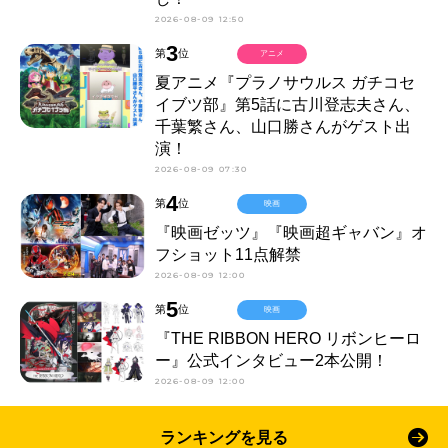
2026-08-09 12:50
3
第
位
アニメ
夏アニメ『プラノサウルス ガチコセ
イブツ部』第5話に古川登志夫さん、
千葉繁さん、山口勝さんがゲスト出
演！
2026-08-09 07:30
4
第
位
映画
『映画ゼッツ』『映画超ギャバン』オ
フショット11点解禁
2026-08-09 12:00
5
第
位
映画
『THE RIBBON HERO リボンヒーロ
ー』公式インタビュー2本公開！
2026-08-09 12:00
ランキングを見る