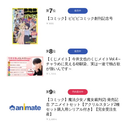
7
第
位
発売中
【コミック】ビビビコミック創刊記念号
￥935
8
第
位
発売中
【くじメイト】今井文也のくじメイトVol.4～
チャラめに見える幼馴染、実は一途で独占欲
が強いんです～
￥1,100
9
第
位
予約受付中
【コミック】魔法少女ノ魔女裁判(2) 発売記
念 アニメイトセット【アクリルスタンド2種
セット購入用シリアル付き】【完全受注生
産】
￥2,684