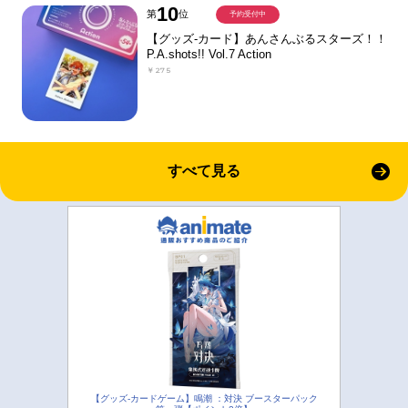
10
第
位
予約受付中
【グッズ-カード】あんさんぶるスターズ！！
P.A.shots!! Vol.7 Action
￥275
すべて見る
【グッズ-カードゲーム】鳴潮 ：対決 ブースターパック