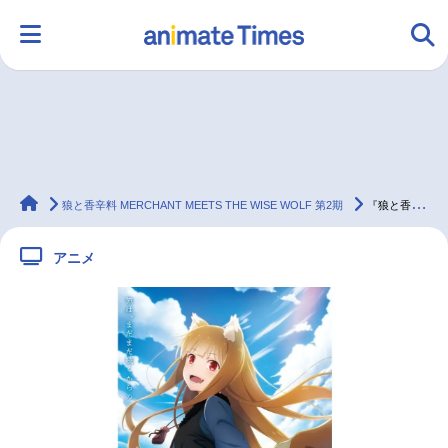
HOME
ランキング
アニメ
声優
animateTimes
ラジオ
みんなの声
グッズ
映画
狼と香辛料 MERCHANT MEETS THE WISE WOLF 第2期
『狼と香辛料 MERCHANT MEETS THE WISE WOLF』第2期制作決定！
アニメ
マンガ・ラノベ
ゲーム・アプリ
音楽
コスプレ
2.5次元
配信・Vtuber
トレンド
無料マンガ
最新記事一覧
アニメ記事一覧
声優記事一覧