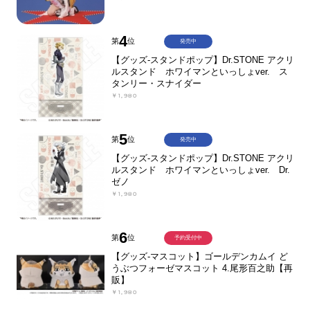
4
第
位
発売中
【グッズ-スタンドポップ】Dr.STONE アクリ
ルスタンド ホワイマンといっしょver. ス
タンリー・スナイダー
￥1,980
5
第
位
発売中
【グッズ-スタンドポップ】Dr.STONE アクリ
ルスタンド ホワイマンといっしょver. Dr.
ゼノ
￥1,980
6
第
位
予約受付中
【グッズ-マスコット】ゴールデンカムイ ど
うぶつフォーゼマスコット 4.尾形百之助【再
販】
￥1,980