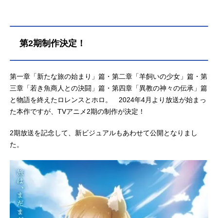
けない波乱がつきもので……。孤独
だった行商人と、孤独だった狼の化
身を乗せた馬車が、今、騒がしく走
り始める。作品名狼と香辛料MERCH
第2期制作決定！
ANTMEETSTHEWISEWOLF放送形
態TVアニメシリーズ狼と香辛料スケ
ジュール2024年4月1日（月）〜2024
第一章「新たな旅の始まり」篇・第二章「羊飼いの少女」篇・第
年9月23日（月）テレビ東京ほか話数
全25話キャストクラフト・ロレン
三章「若き魚商人との決闘」篇・第四章「異教の神々の伝承」篇
ス：福山潤ホロ：小清水亜美ゼーレ
と物語を終えたロレンスとホロ。 2024年4月より放送が始まっ
ン：浪川大輔リヒテン・マールハイ
た本作ですが、TVアニメ2期の制作が決定！
ト：大塚芳忠ハンス・レメリオ：郷
田ほづみノーラ・アレント：中原麻
2期放送を記念して、新ビジュアルもあわせて公開となりまし
衣フェルミ・アマーティ：千葉紗子
た。
マルク・コール：小山力也エウ・ラ
ント：笹島かほるディアン・ルーベ
ンス：渡辺明乃エルサ・シュティン
グハイム：Lynnギヨーム・エヴァ
ン：阿部敦スタッフ原作：支倉凍砂
（電撃文庫『...