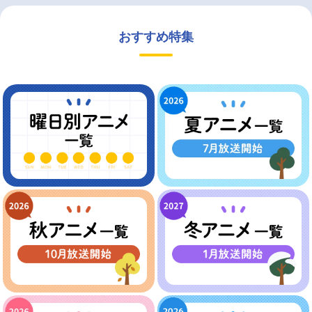
おすすめ特集