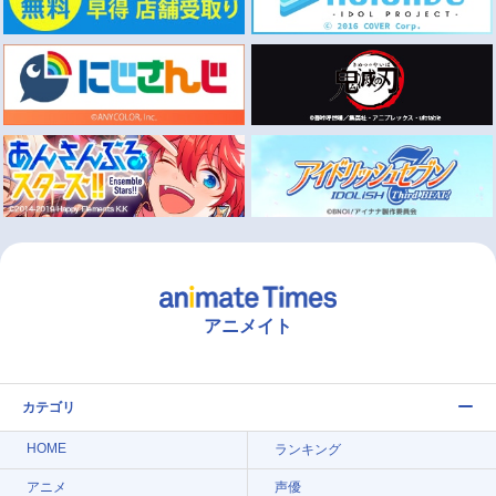
アニメイト
カテゴリ
HOME
ランキング
アニメ
声優