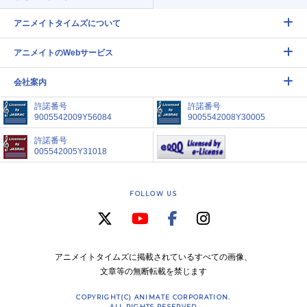
アニメイトタイムズについて
アニメイトのWebサービス
会社案内
許諾番号
許諾番号
9005542009Y56084
9005542008Y30005
許諾番号
005542005Y31018
FOLLOW US
アニメイトタイムズに掲載されているすべての画像、
文章等の無断転載を禁じます
COPYRIGHT(C) ANIMATE CORPORATION.
ALL RIGHTS RESERVED