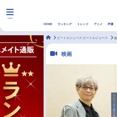
menu
HOME
ランキング
トレンド
アニメ
声優
HOME
ランキング
アニ
animateTimes
ビートルジュース ビートルジュース
マンガ・ラノベ
ゲーム・アプリ
音楽
映画
最新記事一覧
アニメ記事一覧
声優記事一覧