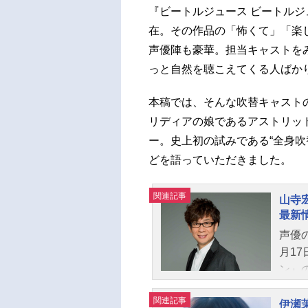
『ビートルジュース ビートル
在。その作品の「怖くて」「楽
声優陣も豪華。担当キャストを
っと自然を聴こえてくる人ばか
本稿では、そんな吹替キャスト
リディアの娘であるアストリッ
ー。史上初の試みである“全身吹
どを語っていただきました。
関連記事
山寺
最新
声優
月1
ン』
ンマ
関連記事
ャラ
伊瀬