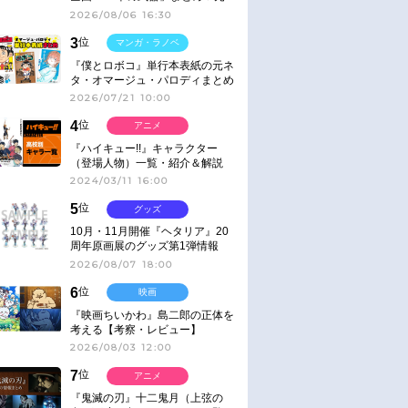
ネタ
2026/08/06 16:30
3
位
マンガ・ラノベ
『僕とロボコ』単行本表紙の元ネ
タ・オマージュ・パロディまとめ
2026/07/21 10:00
4
位
アニメ
『ハイキュー!!』キャラクター
（登場人物）一覧・紹介＆解説
2024/03/11 16:00
5
位
グッズ
10月・11月開催『ヘタリア』20
周年原画展のグッズ第1弾情報
2026/08/07 18:00
6
位
映画
『映画ちいかわ』島二郎の正体を
考える【考察・レビュー】
2026/08/03 12:00
7
位
アニメ
『鬼滅の刃』十二鬼月（上弦の