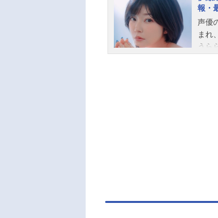
報・
一さ
声優
まれ
うらら
UN
人気
では