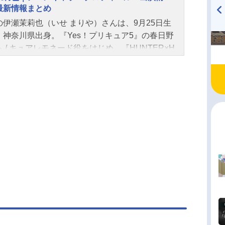
最新情報まとめ
んのオススメ記事をご紹介！
の伊瀬茉莉也（いせ まりや）さんは、9月25日生
TVアニメ『戦隊大失格』
ハイキュー!! 烏野高校放送部!
、神奈川県出身。『Yes！プリキュア5』の春日野
radio 大直会 2nd season
 / キュアレモネード役をはじめ、『HUNTER×H
TER（第2作）』のキルア＝ゾルディック役など、
作品のキャラクターを多く演じています。こちら
、伊瀬茉莉也さんのオススメ記事をご紹介！