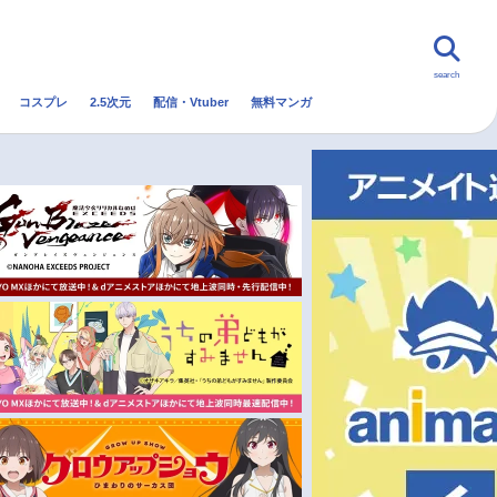
search
コスプレ
2.5次元
配信・Vtuber
無料マンガ
んなの声
グッズ
映画
・Vtuber
トレンド
無料マンガ
秋アニメ
冬アニメ