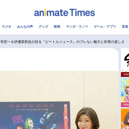
ラジオ
みんなの声
グッズ
映画
マンガ・ラノベ
ゲーム・アプリ
音楽
メ
声優
ラジオ
み
山寺宏一＆伊瀬茉莉也が語る『ビートルジュース』のブレない魅力と吹替の楽しさ
コスプレ
2.5次元
配信
アニメ映画一覧
今期アニメ曜日別一覧
実写化映画一覧
春アニメ
男性声優/女性声優一覧
夏アニメ
FOLLOW US