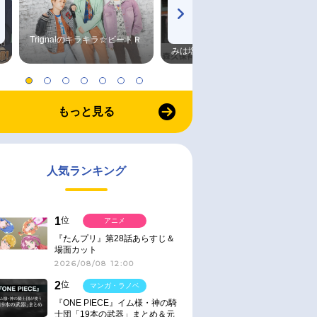
Trignalのキラキラ☆ビートＲ
森久保祥太郎×浪川大輔 つま
みは塩だけ
もっと見る
人気ランキング
1
位
アニメ
『たんプリ』第28話あらすじ＆
場面カット
2026/08/08 12:00
2
位
マンガ・ラノベ
『ONE PIECE』イム様・神の騎
士団「19本の武器」まとめ＆元