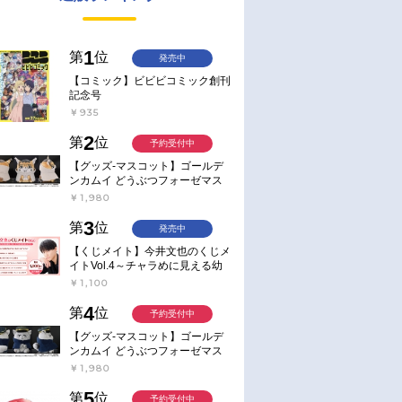
1
第
位
発売中
【コミック】ビビビコミック創刊
記念号
￥935
2
第
位
予約受付中
【グッズ-マスコット】ゴールデ
ンカムイ どうぶつフォーゼマス
コット 4.尾形百之助【再販】
￥1,980
3
第
位
発売中
【くじメイト】今井文也のくじメ
イトVol.4～チャラめに見える幼
馴染、実は一途で独占欲が強いん
￥1,100
です～
4
第
位
予約受付中
【グッズ-マスコット】ゴールデ
ンカムイ どうぶつフォーゼマス
コット 5.月島軍曹【再販】
￥1,980
5
第
位
予約受付中