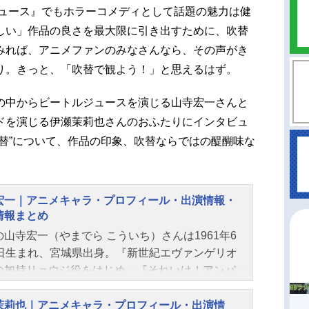
ジュース』でもホラーコメディとして話題の魅力は健
しい」作品の良さを最大限に引き出すために、吹替
みれば、アニメファンのみなさんなら、その声がき
り。きっと、「吹替で観よう！」と思えるはず。
の中からビートルジュースを演じる山寺宏一さんと
ドを演じる伊瀬茉莉也さんのおふたりにインタビュ
替”について、作品の印象、吹替ならではの醍醐味な
宏一｜アニメキャラ・プロフィール・出演情報・
情報まとめ
の山寺宏一（やまでら こういち）さんは1961年6
7日生まれ、宮城県出身。『新世紀エヴァンゲリオ
の加持リョウジ役をはじめ、『それいけ！アンパ
ン』のチーズ、カバオくん役など、人気作品のキ
クターを多く演じています。こちらでは、山寺宏
茉莉也｜アニメキャラ・プロフィール・出演情