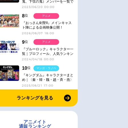
鬼、下弦の鬼）メンバーを一覧で
紹介＆解説（登場鬼の情報まと
2023/06/20 00:00
め）
8
位
アニメ
『おっさん剣聖II』メインキャス
ト陣による企画映像公開！
2026/08/07 18:00
9
位
アニメ
『ブルーロック』キャラクター一
覧｜プロフィール、人気ランキン
グ、キャラソン、診断など気にな
2024/04/18 00:00
る情報まとめ
10
位
マンガ・ラノベ
『キングダム』キャラクターまと
め｜〈秦・韓・魏・趙・斉・燕〉
2025/08/21 17:00
ランキングを見る
アニメイト
通販ランキング