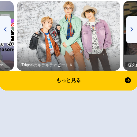
on
Trignalのキラキラ☆ビートＲ
森久
もっと見る