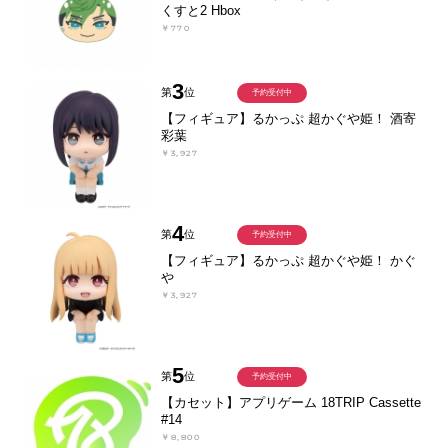
くすと2 Hbox
￥770
3
第
位
予約受付中
【フィギュア】るかっぷ 超かぐや姫！ 酒寄
彩葉
￥3,927
4
第
位
予約受付中
【フィギュア】るかっぷ 超かぐや姫！ かぐ
や
￥3,927
5
第
位
予約受付中
【カセット】アプリゲーム 18TRIP Cassette
#14
￥8,800