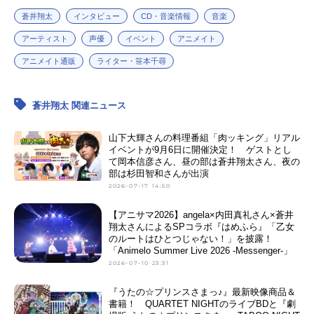
蒼井翔太
インタビュー
CD・音楽情報
音楽
アーティスト
声優
イベント
アニメイト
アニメイト通販
ライター・笹本千尋
蒼井翔太 関連ニュース
山下大輝さんの料理番組「肉ッキング」リアル
イベントが9月6日に開催決定！ ゲストとし
て岡本信彦さん、昼の部は蒼井翔太さん、夜の
部は杉田智和さんが出演
2026-07-17 14:50
【アニサマ2026】angela×内田真礼さん×蒼井
翔太さんによるSPコラボ『はめふら』「乙女
のルートはひとつじゃない！」を披露！
「Animelo Summer Live 2026 -Messenger-」
2026-07-10 23:31
『うたの☆プリンスさまっ♪』最新映像商品＆
書籍！ QUARTET NIGHTのライブBDと『劇