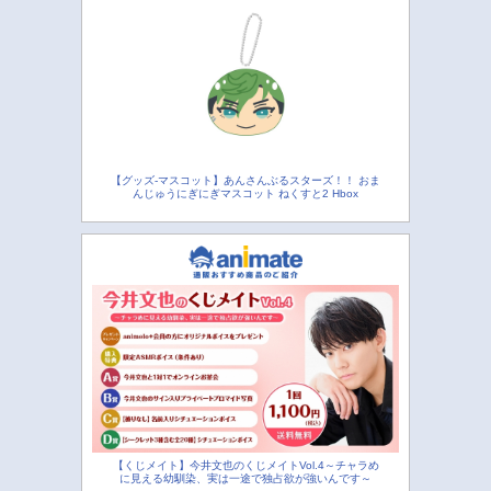
【グッズ-マスコット】あんさんぶるスターズ！！ おま
んじゅうにぎにぎマスコット ねくすと2 Hbox
【くじメイト】今井文也のくじメイトVol.4～チャラめ
に見える幼馴染、実は一途で独占欲が強いんです～