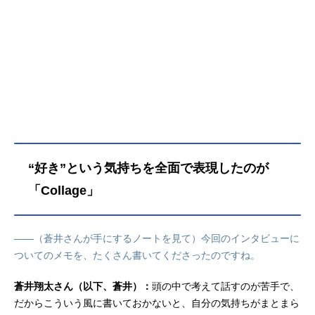
アート役など、人気作品のキャラク
ターを多く演じています。こちらで
は、蒼井翔太さんのオススメ記事を
ご紹介！
“好き”という気持ちを全面で表現したのが
「Collage」
――（蒼井さんが手にするノートを見て）今回のインタビューに
ついてのメモを、たくさん書いてくださったのですね。
蒼井翔太さん（以下、蒼井）：
頭の中で考えて話すのが苦手で、
だからこういう風に書いておかないと、自分の気持ちがまとまら