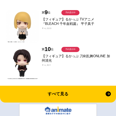
9
第
位
予約受付中
【フィギュア】るかっぷ TVアニメ
『BLEACH 千年血戦篇』 平子真子
￥4,020
10
第
位
予約受付中
【フィギュア】るかっぷ 刀剣乱舞ONLINE 加
州清光
￥4,301
すべて見る