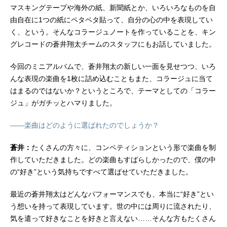
マスキングテープや海外の紙、新聞紙とか、いろいろなものを自
由自在に1つの紙にペタペタ貼って、自分の心の中を表現してい
く、という。そんなコラージュノートを作っていることを、キン
グレコードの蒼井翔太チームのスタッフにもお話していました。
今回のミニアルバムで、蒼井翔太の新しい一面を見せつつ、いろ
んな表現の楽曲を1枚に詰め込むこともまた、コラージュに当て
はまるのではないか？というところで、テーマとしての「コラー
ジュ」がガチッとハマりました。
――楽曲はどのように選ばれたのでしょうか？
蒼井：
たくさんの方々に、コンペティションという形で楽曲を制
作していただきました。どの楽曲もすばらしかったので、僕の中
の“好き”という気持ちですべて選ばせていただきました。
最近の蒼井翔太はどんなパフォーマンスでも、本当に“好き”とい
う想いを持って表現しています。世の中には周りに流されたり、
気を遣って好きなことを好きと言えない……そんな方もたくさん