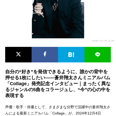
アニメ映画一覧
実写化映画一覧
今期アニメ曜日別一覧
春アニメ
夏アニメ
2024-12-19 12:00
秋アニメ
冬アニメ
男性声優/女性声優一覧
FOLLOW US
自分の“好き”を発信できるように、誰かの背中を
押せる1枚にしたい――蒼井翔太さんミニアルバム
「Collage」発売記念インタビュー｜まったく異な
るジャンルの5曲をコラージュし、“今”の心の中を
表現する
声優・歌手・俳優として、さまざまな分野で活躍中の蒼井翔太さ
んによる最新ミニアルバム「Collage」が、2024年12月4日