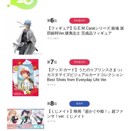
6
第
位
予約受付中
【フィギュア】G.E.M.Caratシリーズ 銀魂 坂
田銀時Ver.攘夷志士 完成品フィギュア
￥7,480
7
第
位
予約受付中
【グッズ-カード】うたの☆プリンスさまっ♪
カスタマイズビジュアルカードコレクション
Best Shots from Everyday Life Ver.
￥770
8
第
位
発売中
【くじメイト】映画『超かぐや姫！』超ファ
ンサ！ver. くじメイト
￥770