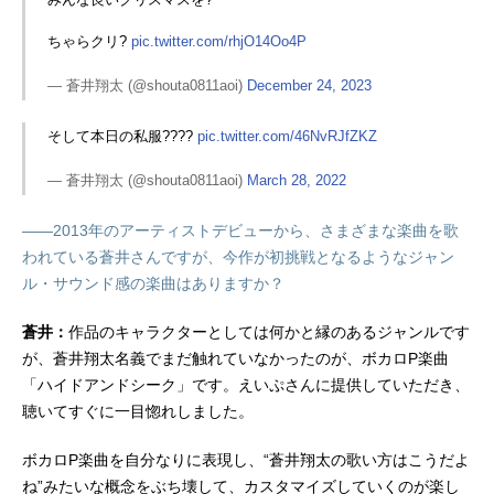
ちゃらクリ?
pic.twitter.com/rhjO14Oo4P
— 蒼井翔太 (@shouta0811aoi)
December 24, 2023
そして本日の私服????
pic.twitter.com/46NvRJfZKZ
— 蒼井翔太 (@shouta0811aoi)
March 28, 2022
――2013年のアーティストデビューから、さまざまな楽曲を歌
われている蒼井さんですが、今作が初挑戦となるようなジャン
ル・サウンド感の楽曲はありますか？
蒼井：
作品のキャラクターとしては何かと縁のあるジャンルです
が、蒼井翔太名義でまだ触れていなかったのが、ボカロP楽曲
「ハイドアンドシーク」です。えいぷさんに提供していただき、
聴いてすぐに一目惚れしました。
ボカロP楽曲を自分なりに表現し、“蒼井翔太の歌い方はこうだよ
ね”みたいな概念をぶち壊して、カスタマイズしていくのが楽し