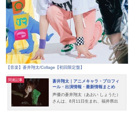
【音楽】蒼井翔太/Collage【初回限定盤】
関連記事
蒼井翔太｜アニメキャラ・プロフィ
ール・出演情報・最新情報まとめ
声優の蒼井翔太（あおい しょうた）
さんは、8月11日生まれ、福井県出
身。『うたの☆プリンスさまっ♪』の
美風藍役をはじめ、『乙女ゲームの
破滅フラグしかない悪役令嬢に転生
してしまった…』ジオルド・スティ