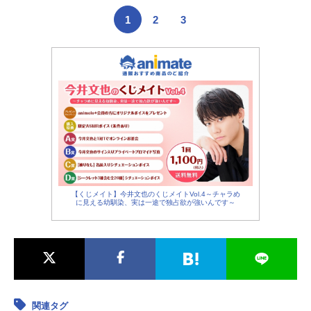
1
2
3
【くじメイト】今井文也のくじメイトVol.4～チャラめ
に見える幼馴染、実は一途で独占欲が強いんです～
関連タグ