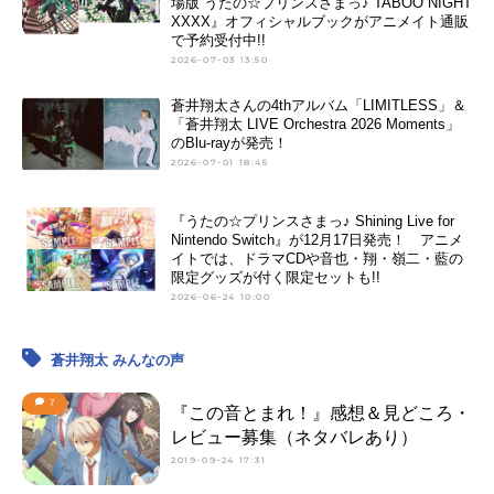
場版 うたの☆プリンスさまっ♪ TABOO NIGHT
XXXX』オフィシャルブックがアニメイト通販
で予約受付中!!
2026-07-03 13:50
蒼井翔太さんの4thアルバム「LIMITLESS」＆
「蒼井翔太 LIVE Orchestra 2026 Moments」
のBlu-rayが発売！
2026-07-01 18:45
『うたの☆プリンスさまっ♪ Shining Live for
Nintendo Switch』が12月17日発売！ アニメ
イトでは、ドラマCDや音也・翔・嶺二・藍の
限定グッズが付く限定セットも!!
2026-06-24 10:00
蒼井翔太 みんなの声
7
『この音とまれ！』感想＆見どころ・
レビュー募集（ネタバレあり）
2019-09-24 17:31