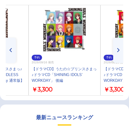
予約
予約
2026/09/16 発売
2026/09/16 発売
プリンスさまっ♪
【ドラマCD】うたの☆プリンスさまっ
【ドラマCD】
E ENDLESS
♪ドラマCD「SHINING IDOLS'
♪ドラマCD「SHI
lu-ray 通常版】
WORKDAY」 後編
WORKDAY」
￥3,300
￥3,300
最新ニュースランキング