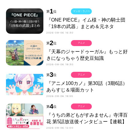
1
第
位
マンガ・ラノベ
『ONE PIECE』イム様・神の騎士団
「19本の武器」まとめ＆元ネタ
2026-08-06 16:30
2
第
位
アニメ
『天幕のジャードゥーガル』もっと好
きになっちゃう歴史豆知識
2026-08-06 18:30
3
第
位
アニメ
『アニメ100カノ』第30話（3期6話）
あらすじ＆場面カット
2026-08-06 18:55
4
第
位
アニメ
『うちの弟どもがすみません』寺澤百
花 第5話放送後インタビュー【連載】
2026-08-06 12:00