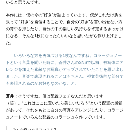
いると思うんです。
本作には、僕の今の“好き”が詰まっています。僕がこれだけ胸を
張って “好き”を発信することで、自分の“好き”を言い出せない方
の背中を押したり、自分の中の楽しい気持ちを肯定するきっかけ
になる、そんな1枚になったらいいなと思いながら作り上げまし
た。
――いろいろな方を勇気づける1枚なんですね。コラージュノー
トという言葉を聞いた時に、蒼井さんのSNSで以前、被写体にア
レンジを加えた素敵なお写真がアップされていたことを思い出し
ました。音楽で表現されることはもちろん、視覚芸術的な部分で
も表現されるのがお好きなのかな、と。
蒼井：
そうですね。僕は配置フェチなんだと思います
（笑）。“これはここに置いたら美しいだろう”という配置の感覚
があって、それをもとに自分の写真をアレンジしたり、コラージ
ュノートでいろんな配置のコラージュを作っています。
みんな良いクリスマスを?