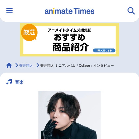
HOME
ランキング
アニメ
声優
ラジオ
みんなの声
グッズ
映画
animateTimes
蒼井翔太
蒼井翔太 ミニアルバム「Collage」インタビュー
音楽
マンガ・ラノベ
ゲーム・アプリ
音楽
コスプレ
2.5次元
配信・Vtuber
トレンド
無料マンガ
最新記事一覧
アニメ記事一覧
声優記事一覧