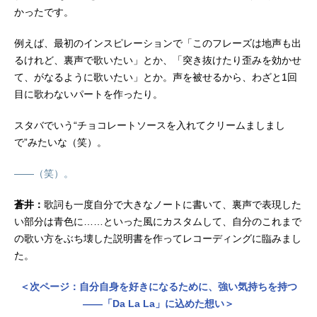
かったです。
例えば、最初のインスピレーションで「このフレーズは地声も出
るけれど、裏声で歌いたい」とか、「突き抜けたり歪みを効かせ
て、がなるように歌いたい」とか。声を被せるから、わざと1回
目に歌わないパートを作ったり。
スタバでいう“チョコレートソースを入れてクリームましまし
で”みたいな（笑）。
――（笑）。
蒼井：
歌詞も一度自分で大きなノートに書いて、裏声で表現した
い部分は青色に……といった風にカスタムして、自分のこれまで
の歌い方をぶち壊した説明書を作ってレコーディングに臨みまし
た。
＜次ページ：自分自身を好きになるために、強い気持ちを持つ
――「Da La La」に込めた想い＞