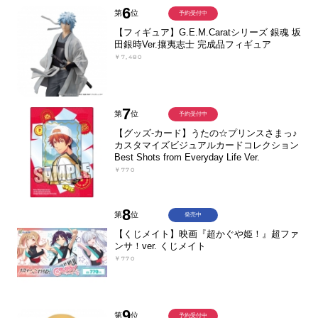
6
第
位
予約受付中
【フィギュア】G.E.M.Caratシリーズ 銀魂 坂
田銀時Ver.攘夷志士 完成品フィギュア
￥7,480
7
第
位
予約受付中
【グッズ-カード】うたの☆プリンスさまっ♪
カスタマイズビジュアルカードコレクション
Best Shots from Everyday Life Ver.
￥770
8
第
位
発売中
【くじメイト】映画『超かぐや姫！』超ファ
ンサ！ver. くじメイト
￥770
9
第
位
予約受付中