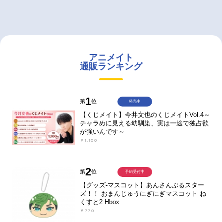
アニメイト
通販ランキング
1
第
位
発売中
【くじメイト】今井文也のくじメイトVol.4～
チャラめに見える幼馴染、実は一途で独占欲
が強いんです～
￥1,100
2
第
位
予約受付中
【グッズ-マスコット】あんさんぶるスター
ズ！！ おまんじゅうにぎにぎマスコット ね
くすと2 Hbox
￥770