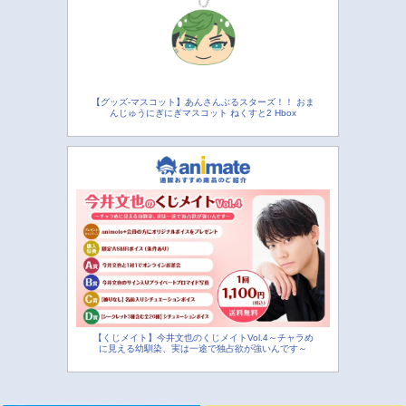
【グッズ-マスコット】あんさんぶるスターズ！！ おま
んじゅうにぎにぎマスコット ねくすと2 Hbox
【くじメイト】今井文也のくじメイトVol.4～チャラめ
に見える幼馴染、実は一途で独占欲が強いんです～