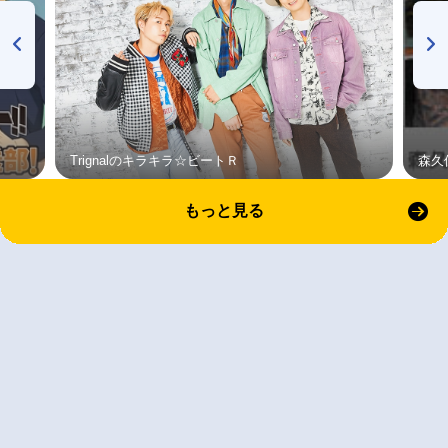
Trignalのキラキラ☆ビートＲ
森久
もっと見る