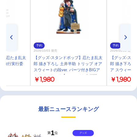
予約
予約
2026/10/03 発売
2026/10/03 発売
プ】忍たま乱太
【グッズ-スタンドポップ】忍たま乱太
【グッズ-スタ
修学旅行実行委
郎 描き下ろし 土井半助 トリップ オア
郎 描き下ろし
スウィートの段ver. パーツ付きBIGア
ア スウィートの
クリルスタンド【アニメイト先行販
アクリルスタ
￥1,980
￥1,980
売】
売】
最新ニュースランキング
1
第
位
グッズ