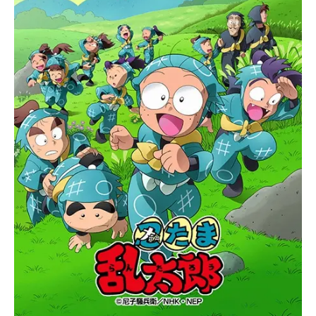
子ヘムヘム：島田敏ユキ：國府田マ
リ子トモミ：江森浩子シゲ：むたあ
きこ稗田八方斎：飯塚昭三スタッフ
原作：尼子騒兵衛「落第忍者乱太
郎」より監督：河内日出夫シリーズ
構成：浦...