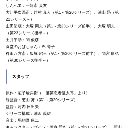
しんべヱ：一龍斎 貞友
大川平次渦正：辻村 真人（第1～第20シリーズ）、浦山 迅（第
21シリーズ～）
山田伝蔵：大塚 周夫（第1～第23シリーズ前半）、大塚 明夫
（第23シリーズ後半～）
土井半助：関 俊彦
食堂のおばちゃん：巴 菁子
稗田八方斎：飯塚 昭三（第1～第30シリーズ前半）、間宮 康弘
（第30シリーズ後半～）
スタッフ
原作：尼子騒兵衛（「落第忍者乱太郎」より）
総監督：芝山 努（第1～第20シリーズ）
監督：河内 日出夫
シリーズ構成：浦沢 義雄
音楽：馬飼野 康二
キャラクターデザイン：藤森 雅也（第1～第21シリーズ）、新山