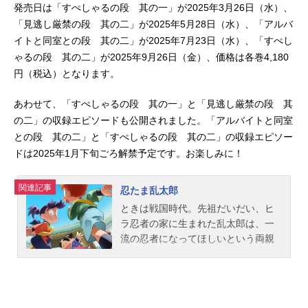
発売日は「すぺしゃるの段 其の一」が2025年3月26日（水）、
「見逃し厳禁の段 其の二」が2025年5月28日（水）、「アルバ
イトと同室との段 其の二」が2025年7月23日（水）、「すぺし
ゃるの段 其の二」が2025年9月26日（金）、価格は各巻4,180
円（税込）となります。
あわせて、「すぺしゃるの段 其の一」と「見逃し厳禁の段 其
の二」の収録エピソードも公開されました。「アルバイトと同室
との段 其の二」と「すぺしゃるの段 其の二」の収録エピソー
ドは2025年1月下旬ごろ解禁予定です。お楽しみに！
関連記事
忍たま乱太郎
ときは戦国時代。先祖だいだい、ヒ
ラ忍者の家に生まれた乱太郎は、一
流の忍者になってほしいという両親
のきたいをむねに、忍術学園に入
学。そこには堺の豪商のむすこ・し
んべヱや、いくさで親をなくしなが
らもたくましく生きるきり丸がい