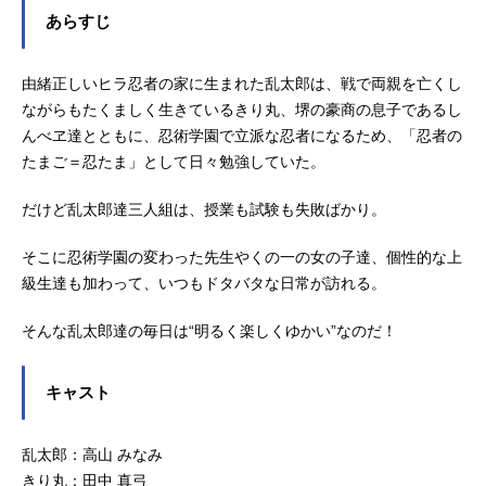
あらすじ
由緒正しいヒラ忍者の家に生まれた乱太郎は、戦で両親を亡くし
ながらもたくましく生きているきり丸、堺の豪商の息子であるし
んべヱ達とともに、忍術学園で立派な忍者になるため、「忍者の
たまご＝忍たま」として日々勉強していた。
だけど乱太郎達三人組は、授業も試験も失敗ばかり。
そこに忍術学園の変わった先生やくの一の女の子達、個性的な上
級生達も加わって、いつもドタバタな日常が訪れる。
そんな乱太郎達の毎日は“明るく楽しくゆかい”なのだ！
キャスト
乱太郎：高山 みなみ
きり丸：田中 真弓