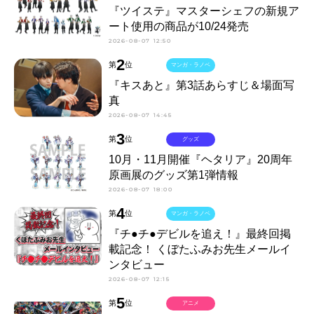
『ツイステ』マスターシェフの新規ア
ート使用の商品が10/24発売
2026-08-07 12:50
2
第
位
マンガ・ラノベ
『キスあと』第3話あらすじ＆場面写
真
2026-08-07 14:45
3
第
位
グッズ
10月・11月開催『ヘタリア』20周年
原画展のグッズ第1弾情報
2026-08-07 18:00
4
第
位
マンガ・ラノベ
『チ●チ●デビルを追え！』最終回掲
載記念！ くぼたふみお先生メールイ
ンタビュー
2026-08-07 12:15
5
第
位
アニメ