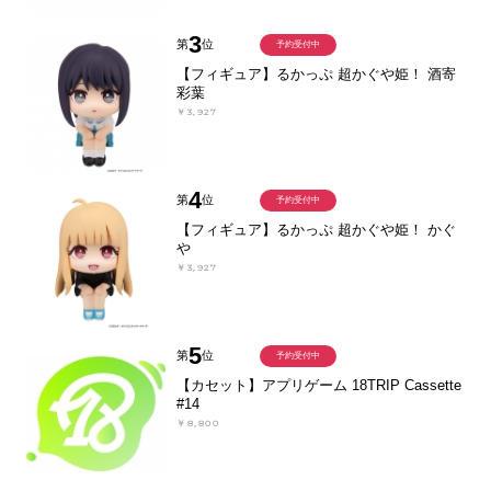
3
第
位
予約受付中
【フィギュア】るかっぷ 超かぐや姫！ 酒寄
彩葉
￥3,927
4
第
位
予約受付中
【フィギュア】るかっぷ 超かぐや姫！ かぐ
や
￥3,927
5
第
位
予約受付中
【カセット】アプリゲーム 18TRIP Cassette
#14
￥8,800