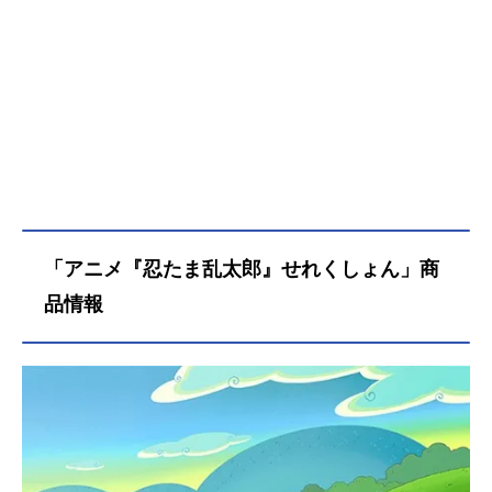
た。忍術学園のせいとは忍者のたま
ご、「忍たま」とよばれる。忍術学
園には、ナゾの天才忍者だった学園
長をはじめ、ユニークな先生や上級
生、ちょっと手ごわい「くの一教
室」の女の子たちや忍犬ヘムヘムな
どがいて、とってもにぎやか!乱太郎
たち三人組は、授業も試験も失敗ば
かり、いつもなぜかロクでもないこ
とになってしまう。りっぱな忍者に
なるには、まだまだとおいみちのり
「アニメ『忍たま乱太郎』せれくしょん」商
だけど、忍たまの毎日は、あかる
く・たのしく・ゆかい、なのだ！作
品情報
品名忍たま乱太郎放送形態TVアニメ
スケジュール1993年4月10日（土）
～第31シリーズ放送中キャスト乱太
郎：高山みなみきり丸：田中真弓し
んべヱ：一龍斎貞友大川平次渦正：
浦山迅山田伝蔵：大塚明夫土井半
助：関俊彦食堂のおばちゃん：巴菁