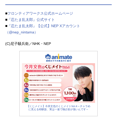
■
フロンティアワークス公式ホームページ
■
『忍たま乱太郎』公式サイト
■
『忍たま乱太郎』【公式】NEP Xアカウント
（@nep_nintama）
(C)尼子騒兵衛／NHK・NEP
【くじメイト】今井文也のくじメイトVol.4～チャラめ
に見える幼馴染、実は一途で独占欲が強いんです～