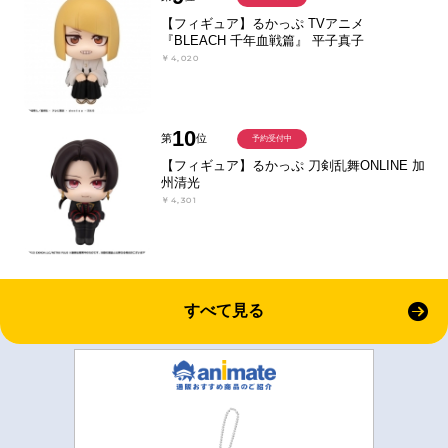
【フィギュア】るかっぷ TVアニメ
『BLEACH 千年血戦篇』 平子真子
￥4,020
10
第
位
予約受付中
【フィギュア】るかっぷ 刀剣乱舞ONLINE 加
州清光
￥4,301
すべて見る