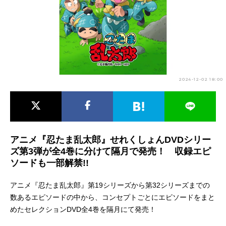
アニメ映画一覧
実写化映画一覧
今期アニメ曜日別一覧
春アニメ
夏アニメ
2024-12-02 18:00
秋アニメ
冬アニメ
男性声優/女性声優一覧
FOLLOW US
アニメ『忍たま乱太郎』せれくしょんDVDシリー
ズ第3弾が全4巻に分けて隔月で発売！ 収録エピ
ソードも一部解禁!!
アニメ『忍たま乱太郎』第19シリーズから第32シリーズまでの
数あるエピソードの中から、コンセプトごとにエピソードをまと
めたセレクションDVD全4巻を隔月にて発売！