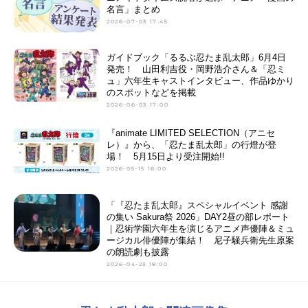
名言」まとめ
2026-07-03 17:45
ガイドブック「るるぶ忍たま乱太郎」6月4日
発売！ 山田利吉役・岡野浩介さん＆「忍ミ
ュ」六年生キャストインタビュー、作品ゆかり
のスポットなどを掲載
2026-06-03 17:00
『animate LIMITED SELECTION（アニセ
レ）』から、「忍たま乱太郎」の行燈が登
場！ 5月15日より受注開始!!
2026-05-15 16:00
「『忍たま乱太郎』スペシャルイベント 感謝
の集い Sakura祭 2026」DAY2昼の部レポート
｜忍術学園六年生を演じるアニメ声優陣＆ミュ
ージカル俳優陣が集結！ 尼子騒兵衛先生原案
の朗読劇も披露
2026-04-23 18:00