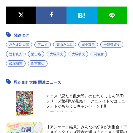
関連タグ
忍たま乱太郎
アニメ
高山みなみ
田中真弓
一龍斎貞友
辻村真人
浦山迅
大塚周夫
大塚明夫
関俊彦
飯塚昭三
間宮康弘
忍たま乱太郎 関連ニュース
アニメ『忍たま乱太郎』のせれくしょんDVD
シリーズ第4弾が発売！ アニメイトではミニ
フォトがもらえるキャンペーンも!!
2026-07-24 12:10
【アンケート結果】みんなの好きが大集合！ア
ニメイトタイムズ読者が選ぶ「アニメ・漫画の