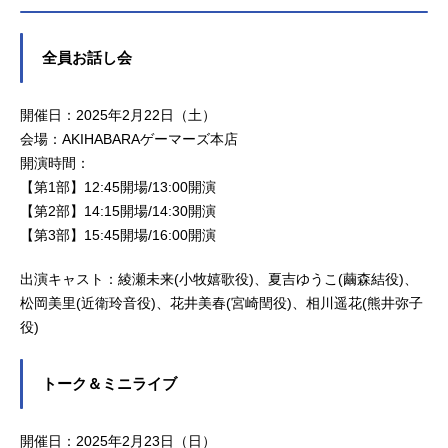
全員お話し会
開催日：2025年2月22日（土）
会場：AKIHABARAゲーマーズ本店
開演時間：
【第1部】12:45開場/13:00開演
【第2部】14:15開場/14:30開演
【第3部】15:45開場/16:00開演
出演キャスト：綾瀬未来(小牧嬉歌役)、夏吉ゆうこ(繭森結役)、
松岡美里(近衛玲音役)、花井美春(宮崎閏役)、相川遥花(熊井弥子
役)
トーク＆ミニライブ
開催日：2025年2月23日（日）