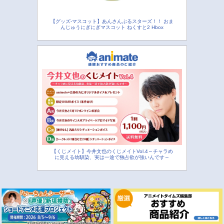
【グッズ-マスコット】あんさんぶるスターズ！！ おま
んじゅうにぎにぎマスコット ねくすと2 Hbox
【くじメイト】今井文也のくじメイトVol.4～チャラめ
に見える幼馴染、実は一途で独占欲が強いんです～