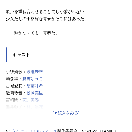
歌声を重ね合わせることでしか繋がれない
少女たちの不格好な青春がそこにはあった。
――輝かなくても、青春だ。
キャスト
小牧嬉歌：
綾瀬未来
繭森結：
夏吉ゆうこ
古城愛莉：
須藤叶希
近衛玲音：
松岡美里
宮崎閏：
花井美春
熊井弥子：
相川遥花
藤代聖：
小泉萌香
ゾーイ・デルニ：
亜咲花
仙石喜歌：
東山奈央
(C)
うたごえはミルフィーユ
製作委員会 (C)2022 UTAMILU