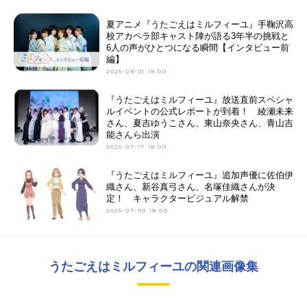
夏アニメ『うたごえはミルフィーユ』手鞠沢高
校アカペラ部キャスト陣が語る3年半の挑戦と
6人の声がひとつになる瞬間【インタビュー前
編】
2025-08-01 18:00
『うたごえはミルフィーユ』放送直前スペシャ
ルイベントの公式レポートが到着！ 綾瀬未来
さん、夏吉ゆうこさん、東山奈央さん、青山吉
能さんら出演
2025-07-17 18:00
『うたごえはミルフィーユ』追加声優に佐伯伊
織さん、新谷真弓さん、名塚佳織さんが決
定！ キャラクタービジュアル解禁
2025-07-09 18:00
うたごえはミルフィーユの関連画像集