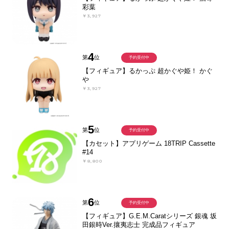
彩葉
￥3,927
4
第
位
予約受付中
【フィギュア】るかっぷ 超かぐや姫！ かぐ
や
￥3,927
5
第
位
予約受付中
【カセット】アプリゲーム 18TRIP Cassette
#14
￥8,800
6
第
位
予約受付中
【フィギュア】G.E.M.Caratシリーズ 銀魂 坂
田銀時Ver.攘夷志士 完成品フィギュア