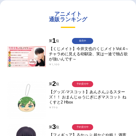
アニメイト
通販ランキング
1
第
位
発売中
【くじメイト】今井文也のくじメイトVol.4～
チャラめに見える幼馴染、実は一途で独占欲
が強いんです～
￥1,100
2
第
位
予約受付中
【グッズ-マスコット】あんさんぶるスター
ズ！！ おまんじゅうにぎにぎマスコット ね
くすと2 Hbox
￥770
3
第
位
予約受付中
【フィギュア】るかっぷ 超かぐや姫！ 酒寄