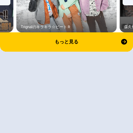
Trignalのキラキラ☆ビートＲ
森久
もっと見る