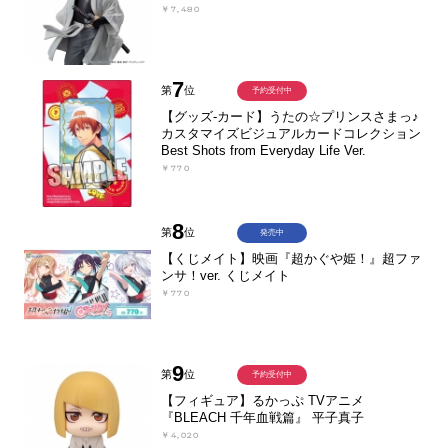
￥7,480
7
第
位
予約受付中
【グッズ-カード】うたの☆プリンスさまっ♪
カスタマイズビジュアルカードコレクション
Best Shots from Everyday Life Ver.
￥770
8
第
位
発売中
【くじメイト】映画『超かぐや姫！』超ファ
ンサ！ver. くじメイト
￥770
9
第
位
予約受付中
【フィギュア】るかっぷ TVアニメ
『BLEACH 千年血戦篇』 平子真子
￥4,020