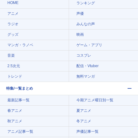
HOME
ランキング
アニメ
声優
ラジオ
みんなの声
グッズ
映画
マンガ・ラノベ
ゲーム・アプリ
音楽
コスプレ
2.5次元
配信・Vtuber
トレンド
無料マンガ
特集/一覧まとめ
最新記事一覧
今期アニメ曜日別一覧
春アニメ
夏アニメ
秋アニメ
冬アニメ
アニメ記事一覧
声優記事一覧