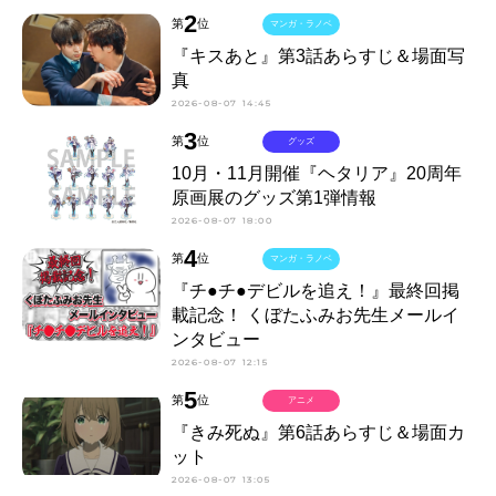
2
第
位
マンガ・ラノベ
『キスあと』第3話あらすじ＆場面写
真
2026-08-07 14:45
3
第
位
グッズ
10月・11月開催『ヘタリア』20周年
原画展のグッズ第1弾情報
2026-08-07 18:00
4
第
位
マンガ・ラノベ
『チ●チ●デビルを追え！』最終回掲
載記念！ くぼたふみお先生メールイ
ンタビュー
2026-08-07 12:15
5
第
位
アニメ
『きみ死ぬ』第6話あらすじ＆場面カ
ット
2026-08-07 13:05