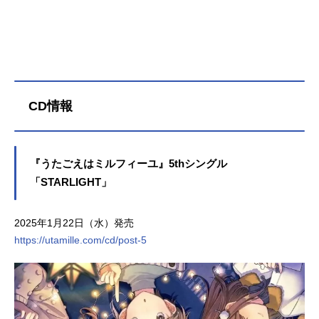
たごえはミルフィーユ放送形態TVア
ニメスケジュール2025年7月17日
（木）〜2025年9月18日（木）TOKY
OMX・BSフジにて話数全10話キャス
ト小牧嬉歌：綾瀬未来繭森結：夏吉
ゆうこ古城愛莉：須藤叶希近衛玲
音：松岡美里宮崎閏：花井美春熊井
CD情報
弥子：相川遥花藤代聖：小泉萌香ゾ
ーイ・デルニ：亜咲花仙石喜歌：東
山奈央環木鈴蘭：青山吉能南佳凛：K
IYOZO井口紗弥香：佐伯伊織ウタの
『うたごえはミルフィーユ』5thシングル
母：新谷真弓ムスブの母：名塚佳織
「STARLIGHT」
スタッフ原作：ポニーキャニオン×山
中拓也原作キャラクターデザイン：
チェリ子総監督：佐藤卓哉シリーズ
2025年1月22日（水）発売
ディレクター：中嶋清人シリーズ構
https://utamille.com/cd/post-5
成・脚本：山中拓也キャラクターデ
ザイン：菊永千里 海保仁美美術監
督：荒井和浩色彩設計：藤井瞳撮影
監督：韓國主編集：後藤正浩（REAL
-T）音響監督：明田川仁音楽：成田