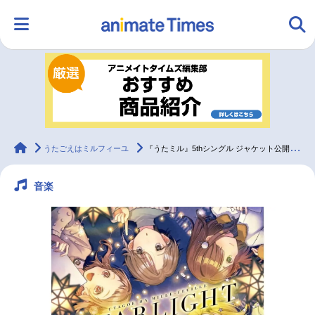
HOME
ランキング
アニメ
声優
ラジオ
みんなの声
グッズ
映画
animateTimes
うたごえはミルフィーユ
『うたミル』5thシングル ジャケット公開＆リリイベ開催決定
音楽
マンガ・ラノベ
ゲーム・アプリ
音楽
コスプレ
2.5次元
配信・Vtuber
トレンド
無料マンガ
最新記事一覧
アニメ記事一覧
声優記事一覧