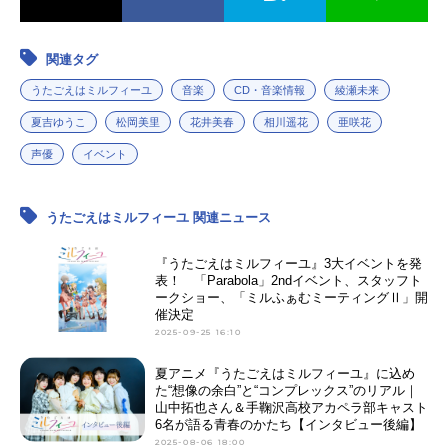
関連タグ
うたごえはミルフィーユ
音楽
CD・音楽情報
綾瀬未来
夏吉ゆうこ
松岡美里
花井美春
相川遥花
亜咲花
声優
イベント
うたごえはミルフィーユ 関連ニュース
『うたごえはミルフィーユ』3大イベントを発
表！ 「Parabola」2ndイベント、スタッフト
ークショー、「ミルふぁむミーティングⅡ」開
催決定
2025-09-25 16:10
夏アニメ『うたごえはミルフィーユ』に込め
た“想像の余白”と“コンプレックス”のリアル｜
山中拓也さん＆手鞠沢高校アカペラ部キャスト
6名が語る青春のかたち【インタビュー後編】
2025-08-06 18:00