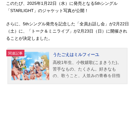
このたび、2025年1月22日（水）に発売となる5thシングル
「STARLIGHT」のジャケット写真が公開！
さらに、5thシングル発売を記念した「全員お話し会」が2月22日
（土）に、「トーク＆ミニライブ」が2月23日（日）に開催され
ることが決定しました。
関連記事
うたごえはミルフィーユ
高校1年生、小牧嬉歌(こまきうた)。
苦手なもの、たくさん。好きなも
の、歌うこと。人並みの青春を目指
して、高校デビューで軽音部への入
部を試みるも臆病な性格が災いし大
失敗。失意の中、ウタが出会ったの
は人間の声だけで作られる音楽【ア
カペラ】だった。歌声を重ね合わせ
ることでしか繋がれない少女たちの
不格好な青春がそこにはあった。―
―輝かなくても、青春だ。作品名う