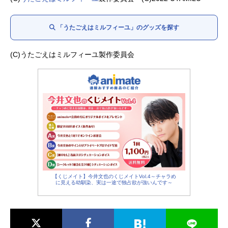
環木鈴蘭：
青山吉能
南佳凛：KIYOZO
「うたごえはミルフィーユ」のグッズを探す
井口紗弥香：
佐伯伊織
ウタの母：
新谷真弓
ムスブの母：
(C)うたごえはミルフィーユ製作委員会
名塚佳織
【くじメイト】今井文也のくじメイトVol.4～チャラめ
に見える幼馴染、実は一途で独占欲が強いんです～