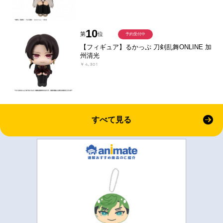
10
第
位
予約受付中
【フィギュア】るかっぷ 刀剣乱舞ONLINE 加
州清光
￥4,301
すべて見る