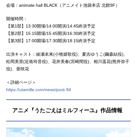
会場：animate hall BLACK（アニメイト池袋本店 北館9F）
開催時間：
【第1部】13:30開場/14:00開演/14:45終演予定
【第2部】15:15開場/15:45開演/16:30終演予定
【第3部】17:00開場/17:30開演/18:15終演予定
出演キャスト：綾瀬未来(小牧嬉歌役)、夏吉ゆうこ(繭森結役)、
松岡美里(近衛玲音役)、花井美春(宮崎閏役)、相川遥花(熊井弥子
役)、亜咲花
＜詳細ページ＞
https://utamille.com/news/post-94
アニメ『うたごえはミルフィーユ』作品情報