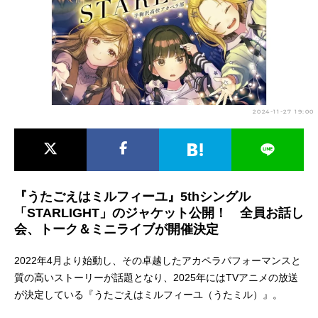
アニメ映画一覧
実写化映画一覧
今期アニメ曜日別一覧
春アニメ
夏アニメ
2024-11-27 19:00
秋アニメ
冬アニメ
男性声優/女性声優一覧
FOLLOW US
『うたごえはミルフィーユ』5thシングル
「STARLIGHT」のジャケット公開！ 全員お話し
会、トーク＆ミニライブが開催決定
2022年4月より始動し、その卓越したアカペラパフォーマンスと
質の高いストーリーが話題となり、2025年にはTVアニメの放送
が決定している『うたごえはミルフィーユ（うたミル）』。