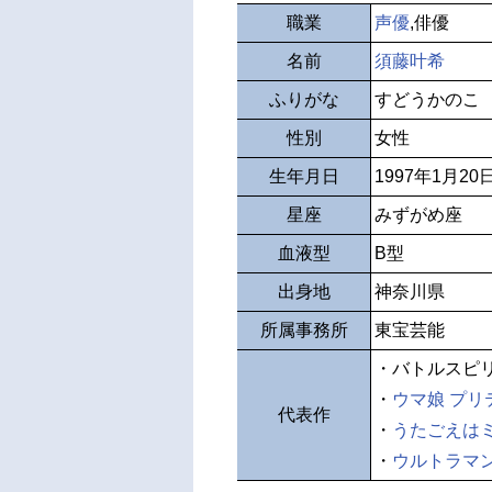
職業
声優
,俳優
名前
須藤叶希
ふりがな
すどうかのこ
性別
女性
生年月日
1997年1月20
星座
みずがめ座
血液型
B型
出身地
神奈川県
所属事務所
東宝芸能
・バトルスピ
・
ウマ娘 プリ
代表作
・
うたごえは
・
ウルトラマン