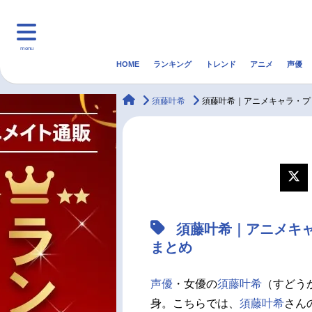
menu
HOME
ランキング
トレンド
アニメ
声優
HOME
ランキング
アニ
animateTimes
須藤叶希
須藤叶希｜アニメキャラ・プ
マンガ・ラノベ
ゲーム・アプリ
音楽
最新記事一覧
アニメ記事一覧
須藤叶希｜アニメキ
声優記事一覧
まとめ
声優
・女優の
須藤叶希
（すどうか
身。こちらでは、
須藤叶希
さん