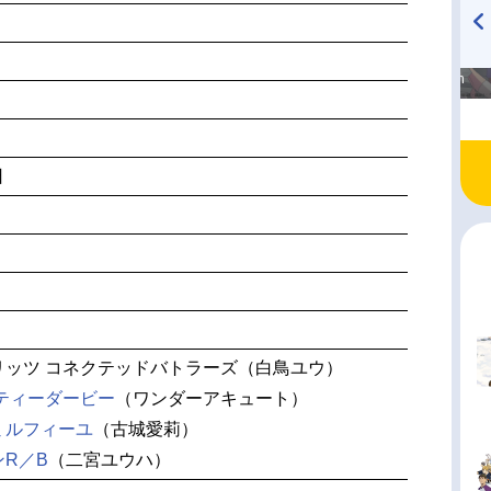
高橋美紀のおんぷの気持ち
TVアニメ『戦隊大失格』
♪ in アニメイトタイムズ
radio 大直会 2nd season
日
リッツ コネクテッドバトラーズ（白鳥ユウ）
ティーダービー
（ワンダーアキュート）
ミルフィーユ
（古城愛莉）
R／B
（二宮ユウハ）