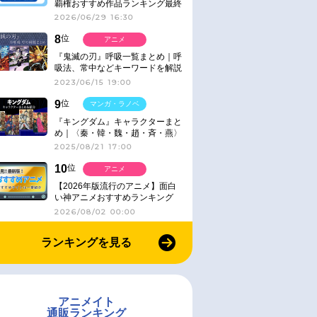
覇権おすすめ作品ランキング最終
結果発表！
2026/06/29 16:30
8
位
アニメ
『鬼滅の刃』呼吸一覧まとめ｜呼
吸法、常中などキーワードを解説
2023/06/15 19:00
9
位
マンガ・ラノベ
『キングダム』キャラクターまと
め｜〈秦・韓・魏・趙・斉・燕〉
2025/08/21 17:00
10
位
アニメ
【2026年版流行のアニメ】面白
い神アニメおすすめランキング
【名作・話題作】｜ジャンル別人
2026/08/02 00:00
気作品をピックアップ
ランキングを見る
アニメイト
通販ランキング