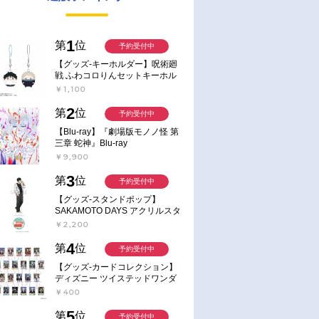
1
第
位
予約受付中
【グッズ-キーホルダー】呪術廻
戦 ふわコロりんセットキーホル
ダー【アニメイト特典付】
￥1,100
2
第
位
予約受付中
【Blu-ray】『劇場版モノノ怪 第
三章 蛇神』Blu-ray
￥9,900
3
第
位
予約受付中
【グッズ-スタンドポップ】
SAKAMOTO DAYS アクリルスタ
ンド～Sunny Afternoon～ 4.南雲
￥2,200
4
第
位
予約受付中
【グッズ-カードコレクション】
ディズニー ツイステッドワンダ
ーランド ランダムカードコレク
￥400
ション クラブ・ウェアver.
5
第
位
予約受付中