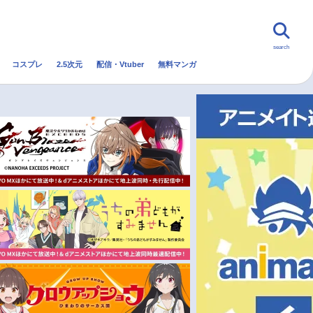
search
コスプレ
2.5次元
配信・Vtuber
無料マンガ
んなの声
グッズ
映画
・Vtuber
トレンド
無料マンガ
秋アニメ
冬アニメ