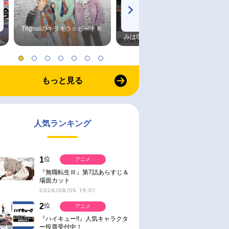
Trignalのキラキラ☆ビートＲ
森久保祥太郎×浪川大輔 つま
みは塩だけ
もっと見る
人気ランキング
1
位
アニメ
『無職転生Ⅲ』第7話あらすじ＆
場面カット
2026/08/05 19:01
2
位
アニメ
『ハイキュー!!』人気キャラクタ
ー投票受付中！