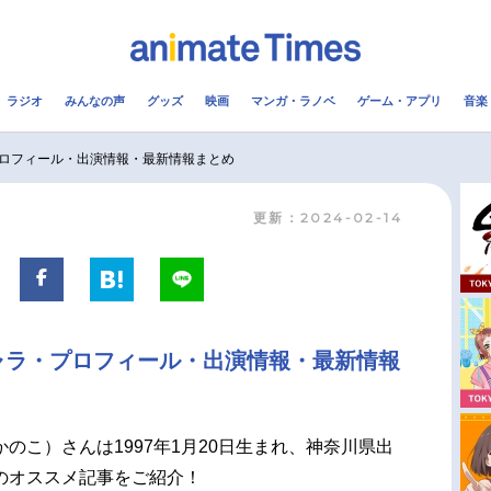
ラジオ
みんなの声
グッズ
映画
マンガ・ラノベ
ゲーム・アプリ
音楽
メ
声優
ラジオ
み
ロフィール・出演情報・最新情報まとめ
更新：2024-02-14
コスプレ
2.5次元
配信
アニメ映画一覧
今期アニメ曜日別一覧
実写化映画一覧
春アニメ
ャラ・プロフィール・出演情報・最新情報
男性声優/女性声優一覧
夏アニメ
FOLLOW US
のこ）さんは1997年1月20日生まれ、神奈川県出
のオススメ記事をご紹介！