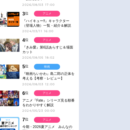
2026/08/03 17:00
3
位
アニメ
『ハイキュー!!』キャラクター
（登場人物）一覧・紹介＆解説
2024/03/11 16:00
4
位
アニメ
『きみ愛』第6話あらすじ＆場面
カット
2026/08/05 18:02
5
位
映画
『映画ちいかわ』島二郎の正体を
考える【考察・レビュー】
2026/08/03 12:00
6
位
アニメ
アニメ『Fate』シリーズ見る順番
をわかりやすく解説
2024/05/23 00:00
7
位
アニメ
今期・2026夏アニメ みんなの