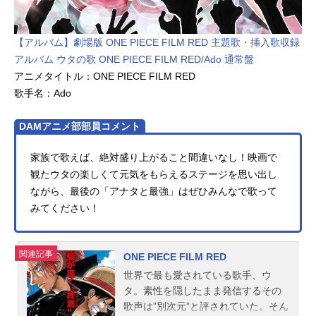
音駒高校の通称“ゴミ捨て場の決戦”。
約束の地で、「もう一回」が無い戦
いがいよいよ始まる―――。作品名
【アルバム】劇場版 ONE PIECE FILM RED 主題歌・挿入歌収録
劇場版ハイキュー!!ゴミ捨て場の決戦
アルバム ウタの歌 ONE PIECE FILM RED/Ado 通常盤
放送形態劇場版アニメシリーズハイ
アニメタイトル：ONE PIECE FILM RED
キュー!!スケジュール2024年2月16
歌手名：Ado
日...
DAMアニメ部部員コメント
家族で歌えば、絶対盛り上がること間違いなし！映画で
観たウタの楽しくて元気をもらえるステージを思い出し
ながら、最後の「アナタと最強」はぜひみんなで歌って
みてください！
関連記事
ONE PIECE FILM RED
世界で最も愛されている歌手、ウ
タ。素性を隠したまま発信するその
歌声は”別次元”と評されていた。そん