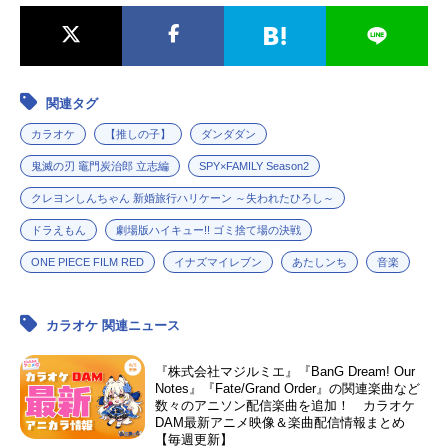
辺菜生子しみちゃん：的井香織吉
岡：沼田祐介ゆかりん：池澤春菜岩
木くん：緑川光春山ふぶき：田中理
恵理央：大本眞基子浅田：浅井晴美
関連タグ
梶井：梶田夕貴新田：森田樹優高
田：神谷浩史宮嶋先生：城山堅藤
カラオケ
【推しの子】
ダンダダン
野：山口勝平ナスオ：大塚海月石
鬼滅の刃 竈門炭治郎 立志編
SPY×FAMILY Season2
田：小桜エツ子須藤ちゃん：氷上恭
子川島：水田わさび山下：鉄炮塚葉
クレヨンしんちゃん 新婚旅行ハリケーン ～失われたひろし～
子原セン：上村典子たっくん：桃森
ドラえもん
劇場版ハイキュー!! ゴミ捨て場の決戦
すももヒロシ（俳句おじさん）：岩
尾万太郎次回予告アナウンサー：萩
ONE PIECE FILM RED
イナズマイレブン
あたしンち
音楽
野志保子（テレビ朝日アナウンサ
ー）スタッフ監督：大地丙太郎（第1
回～4回）、やすみ哲夫（第5回～）
カラオケ 関連ニュース
脚本：高橋ナ...
『株式会社マジルミエ』『BanG Dream! Our
Notes』『Fate/Grand Order』の関連楽曲など
数々のアニソン配信楽曲を追加！ カラオケ
DAM最新アニメ映像＆楽曲配信情報まとめ
【毎週更新】