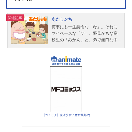
関連記事
あたしンち
何事にも一生懸命な「母」。それに
マイペースな「父」、夢見がちな高
校生の「みかん」と、弟で無口な中
学生の「ユズヒコ」。他愛のない日
常生活の中の些細なコトをテーマ
に、「あるある、こんなこと!!」と、
思わず「クスつ」と笑ってしまうタ
チバナ家の姿は「ニッポン」の家族
そのもの！？作品名あたしンち放送
形態TVアニメスケジュール2002年4
月19日（金）～2004年9月19日
（日）テレビ朝日ほか話数全330話キ
ャスト母：渡辺久美子みかん：折笠
富美子ユズヒコ：阪口大助父：緒方
【コミック】魔法少女ノ魔女裁判(2)
賢一水島さん：愛河里花子戸山さ
ん：玉川砂記子三角さん：山口奈々
ホホエミさん（大和田マチコ）：渡