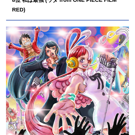
8位 私は最強 (ウタ from ONE PIECE FILM
が!? 反目しあうも、日向の抜群の
運動能力と影山の正確なトスは、奇
RED)
跡のようなクイック攻撃、通称“変人
速攻”を生み、烏野復活の力となる。
東京の音駒高校との合同合宿で、日
向は因縁のライバルとなる孤爪研磨
と出会う。超攻撃的なプレースタイ
ルの烏野高校に対し、“繋ぐ”をモット
ーにした超守備的なプレースタイル
の音駒高校。音駒高校との試合を経
て新たな可能性を見つけ出していく
烏野高校のメンバーたち―――春の
高校バレー宮城県代表決定戦、春高
初戦と、強敵を次々と倒す中で進化
を遂げた烏野高校は、春高2回戦で優
勝候補・稲荷崎高校を下す。そし
て、遂に3回戦で、因縁のライバル
校・音駒高校と対戦することとな
る。幾度となく練習試合を重ねて
も、公式の舞台で兵刃を交えること
が一度もなかった両雄。烏野高校対