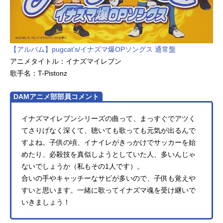
ィ：田中真弓ロロノア・ゾロ：中井
和哉ナミ：岡村明美ウソップ：山口
勝平サンジ：平田広明トニートニ
ー・チョッパー：大谷育江ニコ・ロ
ビン：山口由里子フランキー：矢尾
【アルバム】pugcat’s/イナズマ爆OPソングス 通常盤
一樹ブルック：チョージンベエ：宝
アニメタイトル：イナズマイレブン
亀克寿ウタ：名塚佳織／Adoゴード
歌手名：T-Pistonz
ン：津田健次郎シャンクス：池田秀
一ベン・ベックマン：田原アルノラ
DAMアニメ部部員コメント
ッキー・...
イナズマイレブンシリーズの曲って、まっすぐでアツく
てさりげなく深くて、聴いても歌っても元気が出るんで
すよね。子供の頃、イナイレがきっかけでサッカーを始
めたり、必殺技を真似しようとしていた人、多いんじゃ
ないでしょうか（私もその1人です）。
合いの手やキャッチーなサビが多いので、子供も覚えや
すいと思います。一緒に歌ってイナズマ魂を受け継いで
いきましょう！