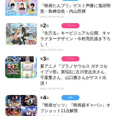
『映画たんプリ』ゲスト声優に鬼頭明
里・島﨑信長・内山昂輝
2026-08-09 09:00
2
第
位
アニメ
『生穴る』キービジュアル公開、キャ
ラクターデザイン・今村亮氏描き下ろ
し！
2026-08-09 12:50
3
第
位
アニメ
夏アニメ『プラノサウルス ガチコセ
イブツ部』第5話に古川登志夫さん、
千葉繁さん、山口勝さんがゲスト出
演！
2026-08-09 07:30
4
第
位
映画
『映画ゼッツ』『映画超ギャバン』オ
フショット11点解禁