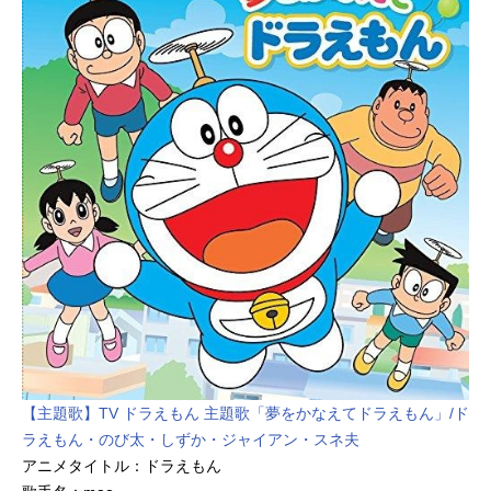
すことで、ご褒美としてお宝が得ら
れるという伝説があった。その花婿
に選ばれてしまったのが、ひろしだ
ったのだ。まさかの“ひろし”＝お宝の
カギ！！仮面族ＶＳ世界中のトレジ
ャーハンターＶＳ野原一家の超熾烈
な三つ巴のひろし争奪戦がぼっ
発！！！果たして、しんのすけたち
は、ひろしを奪還し、無事に春日部
に帰ることができるのか⁉大冒険の先
に、野原一家が見つけたものと
は…!?作品名クレヨンしんちゃん新
婚旅行ハリケーン～失われたひろし
～放送形態劇場版アニメシリーズク
レヨンしんちゃんスケジュール2019
年4月19日（金）キャストしんのす
け：小林由美子みさえ：ならはしみ
【主題歌】TV ドラえもん 主題歌「夢をかなえてドラえもん」/ド
きひろし：森川智之ひまわり：こお
ラえもん・のび太・しずか・ジャイアン・スネ夫
ろぎさとみインディ・ジュンコ：木
アニメタイトル：ドラえもん
南晴夏花婿候補：小島よしお新婚カ