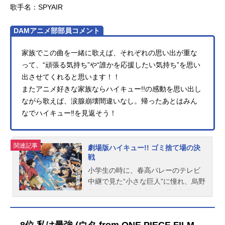
歌手名：SPYAIR
エイ動画公開開始年＆季節1979春ア
ニメ...
DAMアニメ部部員コメント
家族でこの曲を一緒に歌えば、それぞれの思い出が重な
って、“頑張る気持ち”や“誰かを応援したい気持ち”を思い
出させてくれると思います！！
またアニメ好きな家族ならハイキュー!!の感動を思い出し
ながら歌えば、涙腺崩壊間違いなし。帰ったあとはみん
なでハイキュー‼を見返そう！
関連記事
劇場版ハイキュー!! ゴミ捨て場の決
戦
小学生の時に、春高バレーのテレビ
中継で見た“小さな巨人”に憧れ、烏野
高校バレー部に入部した日向翔陽。
だがそこには中学最初で最後の公式
戦で惨敗した相手・影山飛雄の姿