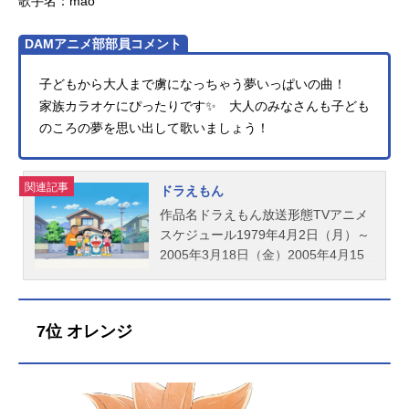
歌手名：mao
ップル：ぺこ、りゅうちぇる長：大
塚芳忠グレートピッケル：銀河万丈
DAMアニメ部部員コメント
ブル...
子どもから大人まで虜になっちゃう夢いっぱいの曲！
家族カラオケにぴったりです✨ 大人のみなさんも子ども
のころの夢を思い出して歌いましょう！
関連記事
ドラえもん
作品名ドラえもん放送形態TVアニメ
スケジュール1979年4月2日（月）～
2005年3月18日（金）2005年4月15
日（金）～毎週土曜日17:00～テレビ
朝日系列にて放送中！キャストドラ
えもん：水田わさび野比のび太：大
7位 オレンジ
原めぐみ源静香：かかずゆみ剛田武
／ジャイアン：木村昴骨川スネ夫：
関智一野比玉子：三石琴乃野比のび
助：松本保典ドラミ：千秋ジャイ