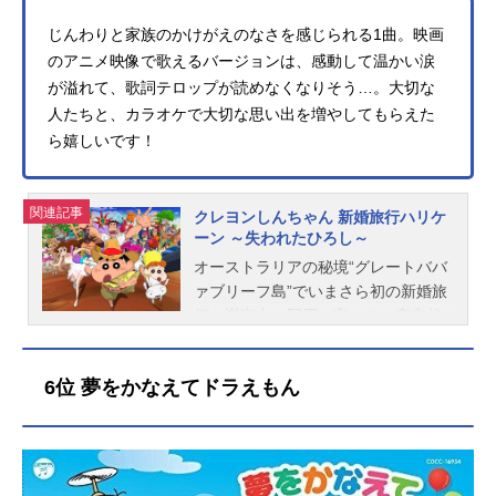
じんわりと家族のかけがえのなさを感じられる1曲。映画
のアニメ映像で歌えるバージョンは、感動して温かい涙
が溢れて、歌詞テロップが読めなくなりそう…。大切な
人たちと、カラオケで大切な思い出を増やしてもらえた
ら嬉しいです！
関連記事
クレヨンしんちゃん 新婚旅行ハリケ
ーン ～失われたひろし～
オーストラリアの秘境“グレートババ
ァブリーフ島”でいまさら初の新婚旅
行を満喫中の野原一家。その夜突然
ひろしが消えた。探しに出かけたし
んのすけたちが見たものは、仮面族
6位 夢をかなえてドラえもん
の村で行われていたド派手な結婚式
に参列する、花婿姿のひろし！宝欲
しくば、花婿贈れ、天の指輪輝くと
き……その島には、50年に一度、金
環日食の日にお姫様に花婿を差し出