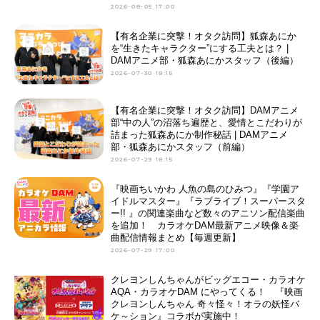
2026-08-05 17:00
【有名企業に突撃！オタク訪問】狐森あにか
を“生きたキャラクター”にする工夫とは？ |
DAMアニメ部・狐森あにかスタッフ（後編）
2026-07-30 18:15
【有名企業に突撃！オタク訪問】DAMアニメ
部“中の人”の沼落ち遍歴と、愛情とこだわりが
詰まった狐森あにか制作秘話 | DAMアニメ
部・狐森あにかスタッフ（前編）
2026-07-29 18:15
『映画ちいかわ 人魚の島のひみつ』『学園ア
イドルマスター』『ラブライブ！スーパースタ
ー!! 』の関連楽曲など数々のアニソン配信楽曲
を追加！ カラオケDAM最新アニメ映像＆楽
曲配信情報まとめ【毎週更新】
2026-07-29 17:00
クレヨンしんちゃんがビッグエコー・カラオケ
AQA・カラオケDAM にやってくる！ 『映画
クレヨンしんちゃん 奇々怪々！オラの妖怪バ
ケ～ション』コラボが実施中！