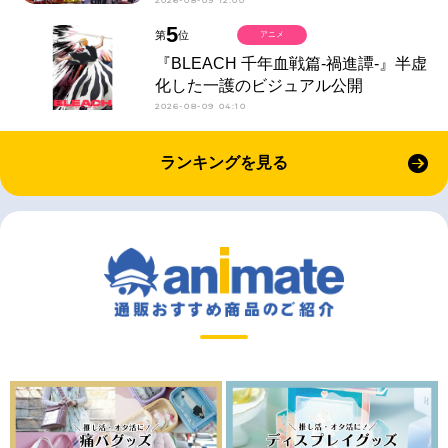
2026-08-09 12:00
5
第
位
アニメ
『BLEACH 千年血戦篇-禍進譚-』半虚
化した一護のビジュアル公開
2026-08-09 04:10
ランキングを見る