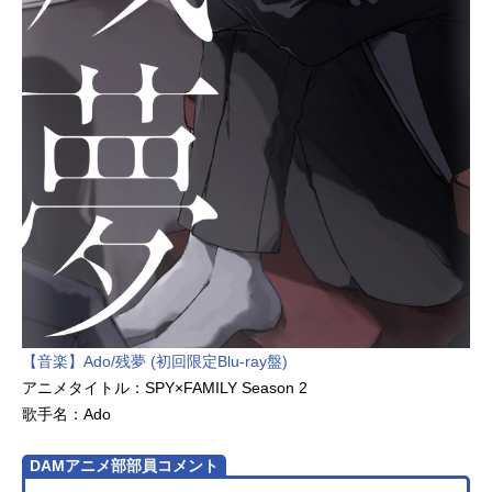
脚本制作：ufotableコンセプトアー
ト：...
【音楽】Ado/残夢 (初回限定Blu-ray盤)
アニメタイトル：SPY×FAMILY Season 2
歌手名：Ado
DAMアニメ部部員コメント