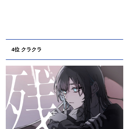
19年9月28日（土）TOKYOMXほか
【TVシリーズ全編再放送】2026年4
月5日（日）～フジテレビほか話数全
26話キャスト竈門炭治郎：花江夏樹
我妻善逸：下野紘嘴平伊之助：松岡
禎丞竈門禰豆子：鬼頭明里鱗滝左近
次：大塚芳忠水柱・冨岡義勇：櫻井
孝宏蟲柱・胡蝶しのぶ：早見沙織炎
4位 クラクラ
柱・煉獄杏寿郎：日野聡音柱・宇髄
天元：小西克幸恋柱・甘露寺蜜璃：
花澤香菜霞柱・時透無一郎：河西健
吾岩柱・悲鳴嶼行冥：杉田智和蛇
柱・伊黒小芭内：鈴村健一風柱・不
死川実弥：関智一玄弥：岡本信彦栗
花落カナヲ：上田麗奈珠世：坂本真
綾愈史郎：山下大輝鬼舞辻無惨：関
俊彦スタッフ原作：吾峠呼世晴（集
英社「週刊少年ジャンプ」連載）監
督：外崎春雄キャラクターデザイ
ン：松島晃サブキャラクターデザイ
ン：佐藤美幸 梶山庸子 菊池美花