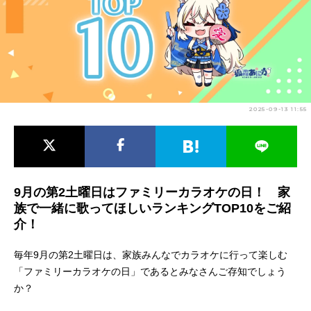
アニメ映画一覧
実写化映画一覧
今期アニメ曜日別一覧
春アニメ
夏アニメ
2025-09-13 11:55
秋アニメ
冬アニメ
男性声優/女性声優一覧
FOLLOW US
9月の第2土曜日はファミリーカラオケの日！ 家
族で一緒に歌ってほしいランキングTOP10をご紹
介！
毎年9月の第2土曜日は、家族みんなでカラオケに行って楽しむ
「ファミリーカラオケの日」であるとみなさんご存知でしょう
か？