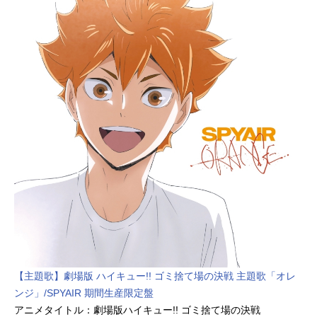
子：山崎バニラ出木杉：萩野志保子
しずかのママ：折笠愛しずかのパ
パ：田原アルノジャイアンのママ：
竹内都子スネ夫のママ：高山みなみ
スネ夫のパパ：田中秀幸先生：高木
渉神成さん：宝亀克寿安雄：慶長佑
香はる夫：矢口アサミセワシ：松本
さちスタッフ原作：藤子・Ｆ・不二
雄脚本：清水東 伊藤公志 小林英
造 鈴木洋介 福島直浩 佐藤大
高橋悠也チーフディレクター：大杉
宜弘メインキャラ設定：丸山宏一キ
ャラ設定：吉田誠美術監督：清水と
しゆき撮影監督：熊谷正弘音響監
督：田中章喜色彩設計：戸部弥生編
集：小島俊彦 三宅圭貴音楽：沢田
完ミキサー：山本寿音響効果：糸川
幸良（グループ・アンド・アイ）チ
【主題歌】劇場版 ハイキュー!! ゴミ捨て場の決戦 主題歌「オレ
ーフプロデューサー：川北桃子（テ
ンジ」/SPYAIR 期間生産限定盤
レビ朝日） 鶴崎りか（ADK） 大
アニメタイトル：劇場版ハイキュー!! ゴミ捨て場の決戦
金修一（シンエイ動画）制作：シン