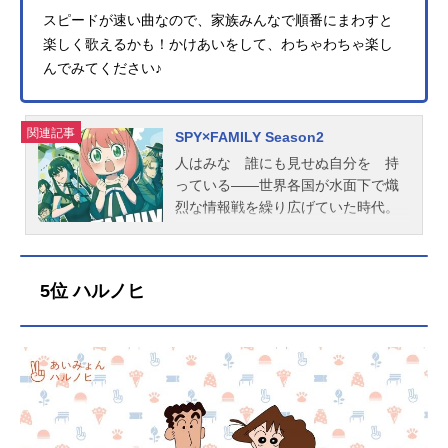
スピードが速い曲なので、家族みんなで順番にまわすと
楽しく歌えるかも！かけあいをして、わちゃわちゃ楽し
んでみてください♪
関連記事
SPY×FAMILY Season2
人はみな 誰にも見せぬ自分を 持
っている――世界各国が水面下で熾
烈な情報戦を繰り広げていた時代。
東国(オスタニア)と西国(ウェスタリ
ス)は、十数年間にわたる冷戦状態に
あった。西国の情報局対東課〈WISE
5位 ハルノヒ
(ワイズ)〉所属である凄腕スパイの
〈黄昏(たそがれ)〉は、東西平和を脅
かす危険人物、東国の国家統一党総
裁ドノバン・デズモンドの動向を探
るため、ある極秘任務を課せられ
る。その名も、オペレーション〈梟
(ストリクス)〉。内容は、“一週間以