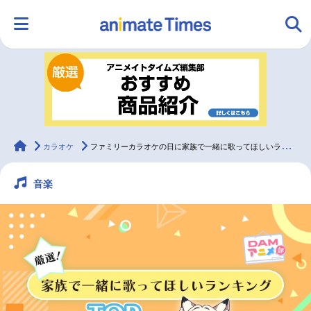
HOME
ランキング
アニメ
声優
ラジオ
みんなの声
グッズ
映画
animateTimes
カラオケ
ファミリーカラオケの日に家族で一緒に歌ってほしいランキングTOP10
音楽
マンガ・ラノベ
ゲーム・アプリ
音楽
コスプレ
2.5次元
配信・Vtuber
トレンド
無料マンガ
最新記事一覧
アニメ記事一覧
声優記事一覧