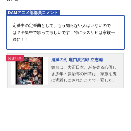
DAMアニメ部部員コメント
定番中の定番曲として、もう知らない人はいないので
は？全集中で歌って欲しいです！特にラスサビは家族一
緒に！！
関連記事
鬼滅の刃 竈門炭治郎 立志編
舞台は、大正日本。炭を売る心優し
き少年・炭治郎の日常は、家族を鬼
に皆殺しにされたことで一変した。
唯一生き残ったが凶暴な鬼に変異し
た妹・禰豆子を元に戻す為、また家
族を殺した鬼を討つ為、２人は旅立
つ。鬼才が贈る、血風剣戟冒険譚！
作品名鬼滅の刃竈門炭治郎立志編放
送形態TVアニメシリーズ鬼滅の刃ス
ケジュール2019年4月6日（土）～20