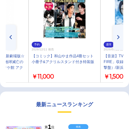
予約
通常
2026/12/11 発売
2026/07/22 発売
】『新劇場版☆
【コミック】和山やま作品4冊セット
【音楽】TV 
速攻地球滅亡の
小冊子&アクリルスタンド付き特装版
FIRE」収録EP 
ラオケ館 アク
撃盤）/新浜レ
ルル＞
￥11,000
￥1,500
最新ニュースランキング
1
第
位
映画