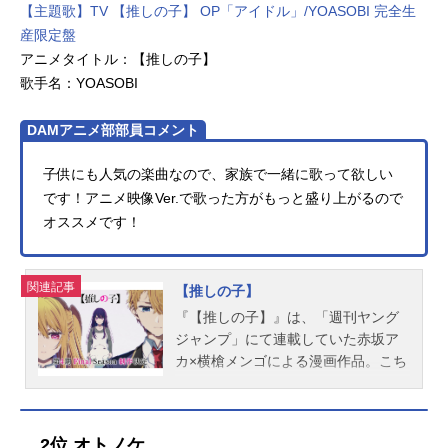
【主題歌】TV 【推しの子】 OP「アイドル」/YOASOBI 完全生
産限定盤
アニメタイトル：【推しの子】
歌手名：YOASOBI
DAMアニメ部部員コメント
子供にも人気の楽曲なので、家族で一緒に歌って欲しい
です！アニメ映像Ver.で歌った方がもっと盛り上がるので
オススメです！
関連記事
【推しの子】
『【推しの子】』は、「週刊ヤング
ジャンプ」にて連載していた赤坂ア
カ×横槍メンゴによる漫画作品。こち
らでは、アニメ『【推しの子】』の
あらすじ、キャスト、スタッフ、オ
ススメ記事をご紹介！
2位 オトノケ