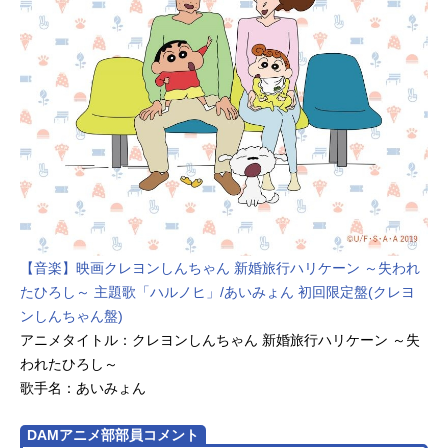
内に家族を作り、デズモンドの息子
が通う名門校の懇親会に潜入せよ”。
〈黄昏(たそがれ)〉は、精神科医ロイ
ド・フォージャーに扮し、家族を作
ることに。だが、彼が出会った娘・
アーニャは心を読むことができる超
能力者、妻・ヨルは殺し屋だった！3
人の利害が一致したことで、お互い
の正体を隠しながら共に暮らすこと
となる。ハプニング連続の仮初めの
家族に、世界の平和は託された―
―。作品名SPY×FAMILYSeason2放
送形態TVアニメシリーズSPY×FAMIL
【音楽】映画クレヨンしんちゃん 新婚旅行ハリケーン ～失われ
Yスケジュール2023年10月7日
たひろし～ 主題歌「ハルノヒ」/あいみょん 初回限定盤(クレヨ
（土）〜2023年12月23日（土）テレ
ンしんちゃん盤)
ビ東京ほか話数全12話キャストロイ
アニメタイトル：クレヨンしんちゃん 新婚旅行ハリケーン ～失
ド・フォージャー：江口拓也アーニ
われたひろし～
ャ・フォージャー：種﨑敦美ヨル・
歌手名：あいみょん
フォージャー：早見沙織ボンド・フ
ォージ...
DAMアニメ部部員コメント