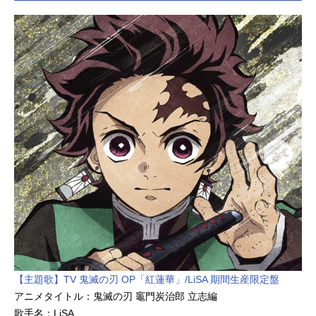
【主題歌】TV 鬼滅の刃 OP「紅蓮華」/LiSA 期間生産限定盤
アニメタイトル：鬼滅の刃 竈門炭治郎 立志編
歌手名：LiSA