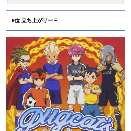
な彼女が初めて公の前に姿を現すラ
イブが開催される。色めき立つ海賊
たち、目を光らせる海軍、そして何
9位 立ち上がリーヨ
も知らずにただ彼女の歌声を楽しみ
にきたルフィ率いる麦わらの一味、
ありとあらゆるウタファンが会場を
埋め尽くす中、今まさに全世界待望
の歌声が響き渡ろうとしていた。物
語は、彼女が”シャンクスの娘”という
衝撃の事実から動き出すー。「世界
を歌で幸せにしたい」とただ願い、
ステージに立つウタ。ウタの過去を
知る謎の人物・ゴードン、そして垣
間見えるシャンクスの影。音楽の
島・エレジアで再会したルフィとウ
タの出会いは12年前のフーシャ村へ
と遡る。作品名ONEPIECEFILMRED
放送形態劇場版アニメシリーズONEP
IECEスケジュール2022年8月6日
（土）キャストモンキー・D・ルフ