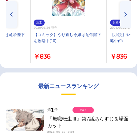
通常
お取り寄せ
2026/03/26 発売
2026/04/01 発売
令嬢は竜帝陛下
【コミック】やり直し令嬢は竜帝陛下
【小説】やり
を攻略中(10)
略中(9)
￥836
￥836
最新ニュースランキング
1
第
位
アニメ
『無職転生Ⅲ』第7話あらすじ＆場面
カット
2026-08-05 19:01