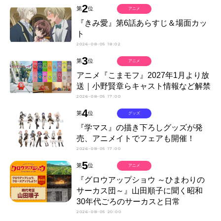
2
第
位
アニメ
『きみ愛』第6話あらすじ＆場面カッ
ト
2026-08-05 18:02
3
第
位
アニメ
アニメ『こまモフ』2027年1月より放
送｜小野賢章らキャスト情報など解禁
2026-08-05 17:00
4
第
位
グッズ
『学マス』の描き下ろしグッズが発
売、アニメイトでフェアも開催！
2026-08-05 17:00
5
第
位
アニメ
『グロウアップショウ ～ひまわりの
サーカス団～』山田順子に聞く昭和
30年代ごろのサーカスと日常
2026-08-05 20:00