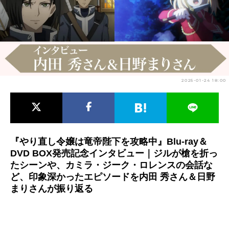
アニメ映画一覧
実写化映画一覧
今期アニメ曜日別一覧
春アニメ
夏アニメ
2025-01-24 18:00
秋アニメ
冬アニメ
男性声優/女性声優一覧
FOLLOW US
『やり直し令嬢は竜帝陛下を攻略中』Blu-ray＆
DVD BOX発売記念インタビュー｜ジルが槍を折っ
たシーンや、カミラ・ジーク・ロレンスの会話な
ど、印象深かったエピソードを内田 秀さん＆日野
まりさんが振り返る