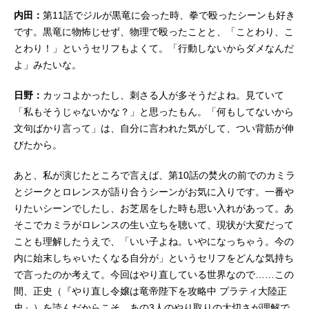
内田：
第11話でジルが黒竜に会った時、拳で殴ったシーンも好き
です。黒竜に物怖じせず、物理で殴ったことと、「ことわり、こ
とわり！」というセリフもよくて。「行動しないからダメなんだ
よ」みたいな。
日野：
カッコよかったし、刺さる人が多そうだよね。見ていて
「私もそうじゃないかな？」と思ったもん。「何もしてないから
文句ばかり言って」は、自分に言われた気がして、つい背筋が伸
びたから。
あと、私が演じたところで言えば、第10話の焚火の前でのカミラ
とジークとロレンスが語り合うシーンがお気に入りです。一番や
りたいシーンでしたし、お芝居をした時も思い入れがあって。あ
そこでカミラがロレンスの生い立ちを聴いて、現状が大変だって
ことも理解したうえで、「いい子よね。いやになっちゃう。今の
内に始末しちゃいたくなる自分が」というセリフをどんな気持ち
で言ったのか考えて。今回はやり直している世界なので……この
間、正史（『やり直し令嬢は竜帝陛下を攻略中 プラティ大陸正
史』）を読んだからこそ、あの3人のやり取りの大切さが理解で