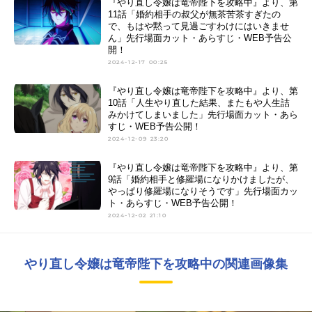
『やり直し令嬢は竜帝陛下を攻略中』より、第
11話「婚約相手の叔父が無茶苦茶すぎたの
で、もはや黙って見過ごすわけにはいきませ
ん」先行場面カット・あらすじ・WEB予告公
開！
2024-12-17 00:25
『やり直し令嬢は竜帝陛下を攻略中』より、第
10話「人生やり直した結果、またもや人生詰
みかけてしまいました」先行場面カット・あら
すじ・WEB予告公開！
2024-12-09 23:20
『やり直し令嬢は竜帝陛下を攻略中』より、第
9話「婚約相手と修羅場になりかけましたが、
やっぱり修羅場になりそうです」先行場面カッ
ト・あらすじ・WEB予告公開！
2024-12-02 21:10
やり直し令嬢は竜帝陛下を攻略中の関連画像集