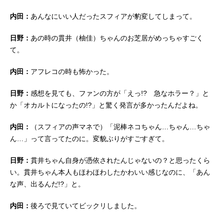
内田：
あんなにいい人だったスフィアが豹変してしまって。
日野：
あの時の貫井（柚佳）ちゃんのお芝居がめっちゃすごく
て。
内田：
アフレコの時も怖かった。
日野：
感想を見ても、ファンの方が「えっ!? 急なホラー？」と
か「オカルトになったの!?」と驚く発言が多かったんだよね。
内田：
（スフィアの声マネで）「泥棒ネコちゃん…ちゃん…ちゃ
ん…」って言ってたのに。変貌ぶりがすごすぎて。
日野：
貫井ちゃん自身が憑依されたんじゃないの？と思ったくら
い。貫井ちゃん本人もほわほわしたかわいい感じなのに、「あん
な声、出るんだ!?」と。
内田：
後ろで見ていてビックリしました。