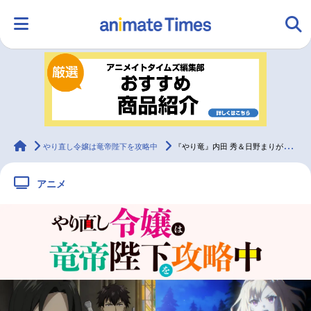
HOME
ランキング
アニメ
声優
ラジオ
みんなの声
グッズ
映画
animateTimes
やり直し令嬢は竜帝陛下を攻略中
『やり竜』内田 秀＆日野まりが特に印象深かったエピソードとは／インタビュー
アニメ
マンガ・ラノベ
ゲーム・アプリ
音楽
コスプレ
2.5次元
配信・Vtuber
トレンド
無料マンガ
最新記事一覧
アニメ記事一覧
声優記事一覧