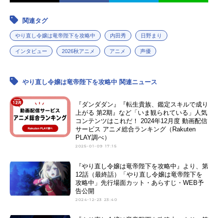
関連タグ
やり直し令嬢は竜帝陛下を攻略中
内田秀
日野まり
インタビュー
2026秋アニメ
アニメ
声優
やり直し令嬢は竜帝陛下を攻略中 関連ニュース
『ダンダダン』『転生貴族、鑑定スキルで成り
上がる 第2期』など「いま観られている」人気
コンテンツはこれだ！ 2024年12月度 動画配信
サービス アニメ総合ランキング（Rakuten
PLAY調べ）
2025-01-09 17:15
『やり直し令嬢は竜帝陛下を攻略中』より、第
12話（最終話）「やり直し令嬢は竜帝陛下を
攻略中」先行場面カット・あらすじ・WEB予
告公開
2024-12-23 23:40