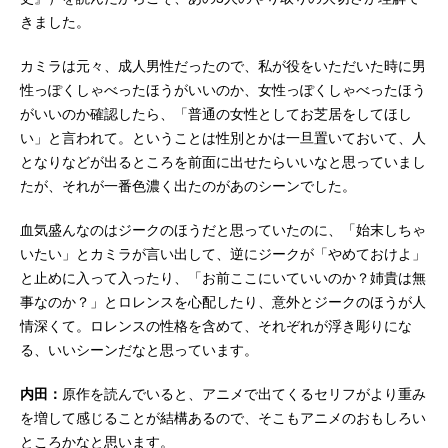
きました。
カミラは元々、成人男性だったので、私が役をいただいた時に男
性っぽくしゃべったほうがいいのか、女性っぽくしゃべったほう
がいいのか確認したら、「普通の女性としてお芝居をしてほし
い」と言われて。ということは性別とかは一旦置いておいて、人
となりなどが出るところを前面に出せたらいいなと思っていまし
たが、それが一番色濃く出たのがあのシーンでした。
血気盛んなのはジークのほうだと思っていたのに、「始末しちゃ
いたい」とカミラが言い出して、逆にジークが「やめておけよ」
と止めに入って入ったり、「お前ここにいていいのか？姉貴は無
事なのか？」とロレンスを心配したり、意外とジークのほうが人
情深くて。ロレンスの性格を含めて、それぞれが浮き彫りにな
る、いいシーンだなと思っています。
内田：
原作を読んでいると、アニメで出てくるセリフがより重み
を増して感じることが結構あるので、そこもアニメのおもしろい
ところかなと思います。