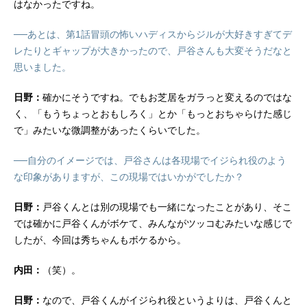
はなかったですね。
──あとは、第1話冒頭の怖いハディスからジルが大好きすぎてデ
レたりとギャップが大きかったので、戸谷さんも大変そうだなと
思いました。
日野：
確かにそうですね。でもお芝居をガラっと変えるのではな
く、「もうちょっとおもしろく」とか「もっとおちゃらけた感じ
で」みたいな微調整があったくらいでした。
──自分のイメージでは、戸谷さんは各現場でイジられ役のよう
な印象がありますが、この現場ではいかがでしたか？
日野：
戸谷くんとは別の現場でも一緒になったことがあり、そこ
では確かに戸谷くんがボケて、みんながツッコむみたいな感じで
したが、今回は秀ちゃんもボケるから。
内田：
（笑）。
日野：
なので、戸谷くんがイジられ役というよりは、戸谷くんと