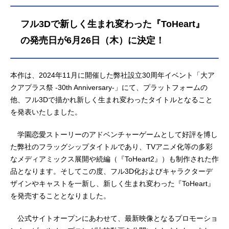
宮内レミィ：笠原留美スタッフ監
督：高橋ナオヒトシリーズ構成・シ
フル3Dで新しく生まれ変わった『ToHeart』
ナリオ：山口宏キャラデザイン・総
作画監督：千羽由利子美術監督：小
の発売日が6月26日（木）に決定！
林七郎色彩設計：渡辺亜紀撮影：テ
ィ・ニシムラ音響監督：渡辺淳アニ
メ制作：OLM主題歌OP：「FeelingH
本作は、2024年11月に開催した弊社設立30周年イベント「大ア
eart」中司雅美ED：「Access」SPY
クアプラス祭 -30th Anniversary-」にて、プラットフォームの
公開開始年＆季節1999春アニメ(C)1
他、フル3Dで描かれ新しく生まれ変わったタイトルとなること
999AQUAPLUS/ケイエスエス 「ToH
を発表いたしました。
eart」のグッズを探す
学園恋愛ストーリーのアドベンチャーゲームとして好評を博し
た弊社のフラッグシップタイトルであり、TVアニメ化等の多彩
なメディアミックス展開や続編（『ToHeart2』）も制作された作
品となります。そしてこの度、フル3D化およびキャラクターデ
ザインやキャストを一新し、新しく生まれ変わった『ToHeart』
を発売することとなりました。
公式サイトオープンにあわせて、最新映像となるプロモーショ