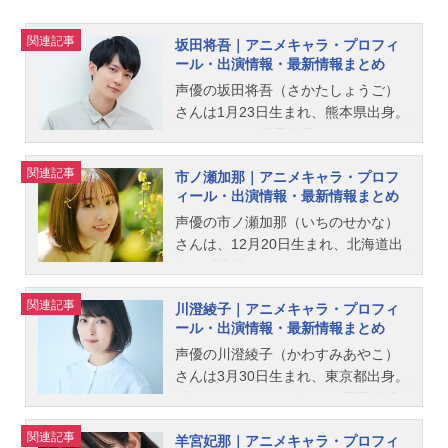
関連記事
坂田将吾｜アニメキャラ・プロフィ
ール・出演情報・最新情報まとめ
声優の坂田将吾（さかたしょうご）
さんは1月23日生まれ、熊本県出身。
こちらでは、坂田将吾さんのオスス
メ記事をご紹介！
関連記事
市ノ瀬加那｜アニメキャラ・プロフ
ィール・出演情報・最新情報まとめ
声優の市ノ瀬加那（いちのせかな）
さんは、12月20日生まれ、北海道出
身。『葬送のフリーレン』のフェル
ン役をはじめ、『機動戦士ガンダム
関連記事
川澄綾子｜アニメキャラ・プロフィ
水星の魔女』のスレッタ・マーキュ
ール・出演情報・最新情報まとめ
リー役など、人気作品のキャラクタ
ーを多く演じています。こちらで
声優の川澄綾子（かわすみあやこ）
は、市ノ瀬加那さんのオススメ記事
さんは3月30日生まれ、東京都出身。
をご紹介！
『のだめカンタービレ』の野田恵役
をはじめ、『Fate』シリーズのセイ
関連記事
羊宮妃那｜アニメキャラ・プロフィ
バー役など、人気作品のキャラクタ