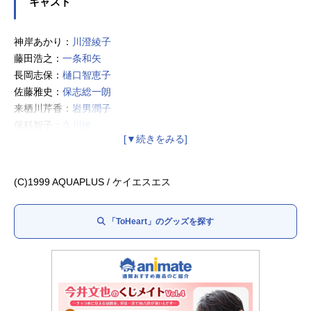
キャスト
神岸あかり：
川澄綾子
藤田浩之：
一条和矢
長岡志保：
樋口智恵子
佐藤雅史：
保志総一朗
来栖川芹香：
岩男潤子
保科智子：
久川綾
松原葵：
飯塚雅弓
マルチ：
堀江由衣
姫川琴音：
氷上恭子
(C)1999 AQUAPLUS / ケイエスエス
宮内レミィ：
笠原留美
「ToHeart」のグッズを探す