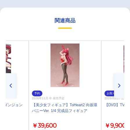
関連商品
予約
お取り寄せ
2026年11月 中 発売予定
2026/03/27 発売
art2 ダンジョン
【美少女フィギュア】ToHeart2 向坂環
【DVD】TV T
常版
バニーVer. 1/4 完成品フィギュア
￥39,600
￥9,900