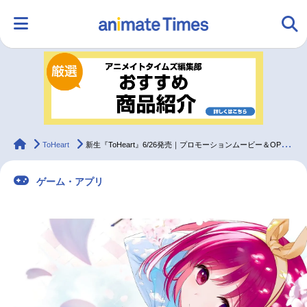
HOME
ランキング
アニメ
声優
ラジオ
みんなの声
グッズ
映画
animateTimes
ToHeart
新生『ToHeart』6/26発売｜プロモーションムービー＆OP比較動画解禁
ゲーム・アプリ
マンガ・ラノベ
ゲーム・アプリ
音楽
コスプレ
2.5次元
配信・Vtuber
トレンド
無料マンガ
最新記事一覧
アニメ記事一覧
声優記事一覧