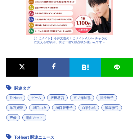
【くじメイト】今井文也のくじメイトVol.4～チャラめ
に見える幼馴染、実は一途で独占欲が強いんです～
関連タグ
ToHeart
ゲーム
坂田将吾
市ノ瀬加那
川澄綾子
羊宮妃那
堀江由衣
樋口智恵子
白砂沙帆
飯塚雅弓
声優
場面カット
ToHeart 関連ニュース