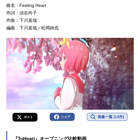
曲名：Feeling Heart
作詞：須谷尚子
作曲：下川直哉
編曲：下川直哉／松岡純也
画像一覧 (14件)
シェア
ポスト
『ToHeart』オープニング比較動画