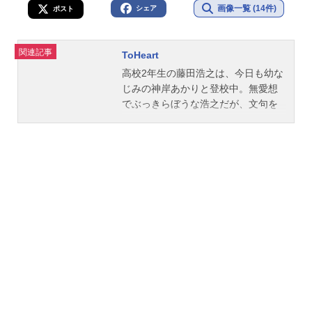
画像一覧 (14件)
シェア
ポスト
関連記事
ToHeart
高校2年生の藤田浩之は、今日も幼な
じみの神岸あかりと登校中。無愛想
でぶっきらぼうな浩之だが、文句を
言いつつも困っている人は見捨てて
おけない優しさがある。そんな浩之
を、密かにあかりは思っているのだ
が、鈍感な浩之は気づく気配もなか
った。作品名ToHeart放送形態TVア
ニメスケジュール1999年4月2日
（金）～1999年6月25日（金）サン
テレビほか話数全12話キャスト神岸
あかり：川澄綾子藤田浩之：一条和
矢長岡志保：樋口智恵子佐藤雅史：
保志総一朗来栖川芹香：岩男潤子保
科智子：久川綾松原葵：飯塚雅弓マ
ルチ：堀江由衣姫川琴音：氷上恭子