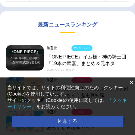
最新ニュースランキング
1
第
位
マンガ・ラノベ
『ONE PIECE』イム様・神の騎士団
「19本の武器」まとめ＆元ネタ
2026-08-06 16:30
2
第
位
×
アニメ
当サイトでは、サイトの利便性向上のため、クッキー
『天幕のジャードゥーガル』もっと好
(Cookie)を使用しています。
きになっちゃう歴史豆知識
サイトのクッキー(Cookie)の使用に関しては、
「クッキ
2026-08-06 18:30
ーポリシー」
をお読みください。
3
第
位
アニメ
『アニメ100カノ』第30話（3期6話）
同意する
あらすじ＆場面カット
2026-08-06 18:55