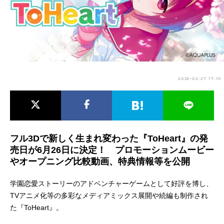
アニメ映画一覧
実写化映画一覧
今期アニメ曜日別一覧
春アニメ
夏アニメ
2025-02-27 17:10
秋アニメ
冬アニメ
男性声優/女性声優一覧
FOLLOW US
フル3Dで新しく生まれ変わった『ToHeart』の発
売日が6月26日に決定！ プロモーションムービー
やオープニング比較動画、特典情報等を公開
学園恋愛ストーリーのアドベンチャーゲームとして好評を博し、
TVアニメ化等の多彩なメディアミックス展開や続編も制作され
た『ToHeart』。