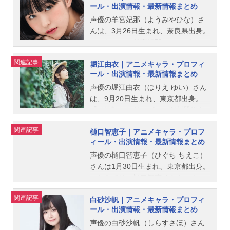
ール・出演情報・最新情報まとめ
ーを多く演じています。こちらで
は、川澄綾子さんのオススメ記事を
声優の羊宮妃那（ようみやひな）さ
ご紹介！
んは、3月26日生まれ、奈良県出身。
こちらでは、羊宮妃那さんのプロフ
ィールと関連記事を紹介します。
関連記事
堀江由衣｜アニメキャラ・プロフィ
ール・出演情報・最新情報まとめ
声優の堀江由衣（ほりえ ゆい）さん
は、9月20日生まれ、東京都出身。
『〈物語〉シリーズ』の羽川翼役を
はじめ、『DOG DAYS』のミルヒオ
関連記事
樋口智恵子｜アニメキャラ・プロフ
ーレ・F・ビスコッティ役など、人気
ィール・出演情報・最新情報まとめ
作品のキャラクターを多く演じてい
ます。こちらでは、堀江由衣さんの
声優の樋口智恵子（ひぐち ちえこ）
オススメ記事をご紹介！
さんは1月30日生まれ、東京都出身。
こちらでは、樋口智恵子さんのオス
スメ記事をご紹介！
関連記事
白砂沙帆｜アニメキャラ・プロフィ
ール・出演情報・最新情報まとめ
声優の白砂沙帆（しらすさほ）さん