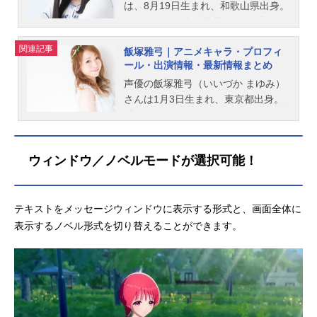
は、8月19日生まれ、和歌山県出身。
こちらでは、白砂沙帆さんのプロフ
ィールと関連記事を紹介します。
関連記事
飯塚雅弓｜アニメキャラ・プロフィ
ール・出演情報・最新情報まとめ
声優の飯塚雅弓（いいづか まゆみ）
さんは1月3日生まれ、東京都出身。
『ポケットモンスター』シリーズの
カスミ役をはじめ、『Kanon』の沢
渡真琴役など、人気作品のキャラク
ウィンドウ／ノベルモードが選択可能！
ターを演じています。こちらでは、
飯塚雅弓さんのオススメ記事をご紹
介！
テキストをメッセージウィンドウに表示する形式と、画面全体に
表示するノベル形式を切り替えることができます。