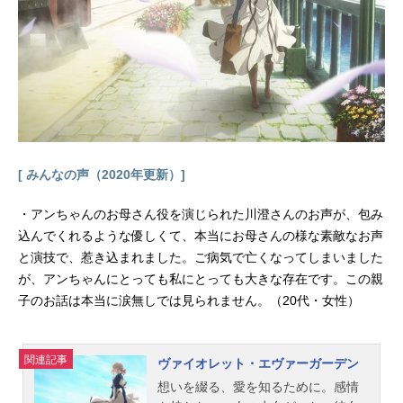
＝ベザリウス：皆川純子アリス：川
澄綾子ギルバート=ナイトレイ：鳥海
浩輔シャロン＝レインズワース：花
澤香菜ザークシーズ＝ブレイク：石
田彰ヴィンセント：福山潤ギルバー
ト：坂本梓馬エコー：広橋涼スタッ
フ原作：望月淳（掲載月刊「Gファン
タジー」スクウェア・エニックス
刊）監督：加戸誉夫シリーズ構成：
[ みんなの声（2020年更新）]
関島眞頼キャラクターデザイン：小
林千鶴 山岡信一プロップデザイ
・アンちゃんのお母さん役を演じられた川澄さんのお声が、包み
ン：影原半蔵色彩設計：関本美津子
込んでくれるような優しくて、本当にお母さんの様な素敵なお声
美術監督：わたなべけいと美術：KL
と演技で、惹き込まれました。ご病気で亡くなってしまいました
AS撮影監督：工藤友紀編集：坂本久
が、アンちゃんにとっても私にとっても大きな存在です。この親
美子（JAYFILM）音楽：梶浦由記音
響監督：高寺たけし音響制作：HALF
子のお話は本当に涙無しでは見られません。（20代・女性）
H・PSTUD...
関連記事
ヴァイオレット・エヴァーガーデン
想いを綴る、愛を知るために。感情