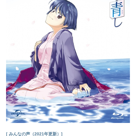
奇跡を手に入れるために殺し合う争
奪戦。そして衛宮士郎は、十年前の
大災害が聖杯戦争によるものだと知
り、あの惨劇を繰り返さない為に、
戦いに身を投じる事になる。作品名F
ate/staynight放送形態TVアニメシリ
ーズFateシリーズスケジュール2006
年1月6日（金）～6月16日（金）テ
レ玉・TOKYOMXほか話数全24話キ
ャスト衛宮士郎：杉山紀彰キャスタ
ー：田中敦子セイバー：川澄綾子間
桐慎二：神谷浩史遠坂凛：植田佳奈
衛宮切嗣：小山力也間桐桜：下屋則
子柳洞一成：真殿光昭藤村大河：伊
藤美紀葛木宗一郎：中多和宏アーチ
ャー：諏訪部順一バーサーカー：西
前忠久言峰綺礼：中...
[ みんなの声（2021年更新）]