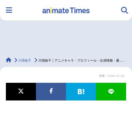
HOME
ランキング
アニメ
声優
animateTimes
ラジオ
みんなの声
グッズ
映画
川澄綾子
川澄綾子｜アニメキャラ・プロフィール・出演情報・最新情報まとめ
更新：2026-01-20
マンガ・ラノベ
ゲーム・アプリ
音楽
コスプレ
2.5次元
配信・Vtuber
トレンド
無料マンガ
最新記事一覧
アニメ記事一覧
声優記事一覧