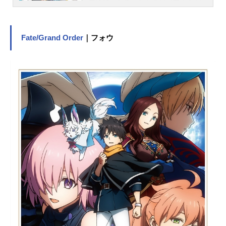
気絵師になることを夢見て美少女ゲ
ーム制作会社で奮闘しているものの
現実はうまくいかず……、ソシャゲ
全盛期の現代に会社は傾き、コノハ
Fate/Grand Order
｜フォウ
はサブのイラストレーターとしてモ
ブキャラの後ろ姿を塗る日々を過ご
していた。ある日、ひょんなことか
ら過去の名作美少女ゲームをゲーム
ショップの店主から譲ってもらうこ
とに。美少女ゲーム黄金時代に思い
を馳せ、『同級生』のパッケージを
開くと突如まばゆい光に包まれ、気
づくとコノハは過去にタイムリープ
をしていた！行きついた先は1992
年！世は美少女ゲーム黎明期！アル
コールソフトという会社で働くこと
になったコノハは、美少女を想い、
美少女を描き、美少女を創りあげて
いけるのか！？圧倒的な美少女への
愛でお送りする、ひとりの少女の物
語――『じゃ、始めるね！』作品名1