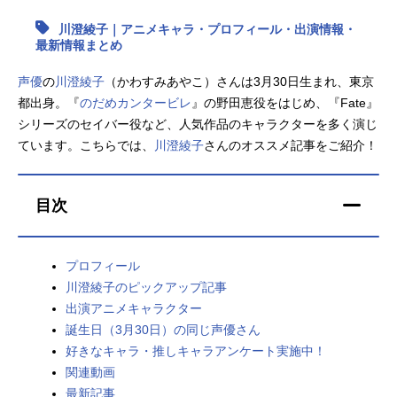
川澄綾子｜アニメキャラ・プロフィール・出演情報・
アニメ映画一覧
実写化映画一覧
最新情報まとめ
今期アニメ曜日別一覧
声優
の
川澄綾子
（かわすみあやこ）さんは3月30日生まれ、東京
都出身。『
のだめカンタービレ
』の野田恵役をはじめ、『Fate』
春アニメ
夏アニメ
シリーズのセイバー役など、人気作品のキャラクターを多く演じ
ています。こちらでは、
秋アニメ
川澄綾子
さんのオススメ記事をご紹介！
冬アニメ
男性声優/女性声優一覧
目次
FOLLOW US
プロフィール
川澄綾子のピックアップ記事
出演アニメキャラクター
誕生日（3月30日）の同じ声優さん
好きなキャラ・推しキャラアンケート実施中！
関連動画
最新記事