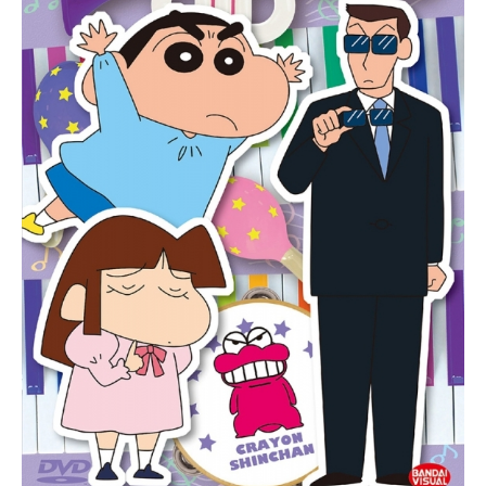
兵役を果たすために帝都へ向かおう
とするジントを宇宙港へ迎えに来た
のは、アーヴ皇帝の孫娘であり、美
しく誇り高い少女ラフィールだっ
た。地上人でありながらアーヴ貴族
のジントと、王女でありながら軍人
見習いのラフィール、特権階級の中
で孤独を感じていた二人は、出会っ
た時から不思議な親近感で結ばれ
る。帝都までの航行の途中、二人の
乗る軍艦は突如、敵国からの攻撃を
受ける。ラフィールの母であるレク
シュ艦長から避難命令を受けた二人
は、爆散する艦を背に、戦乱の中の
逃避行を始める。それは二人のあい
だに深い友情と愛情を生む旅となっ
た。長く苦しい旅を終えたジント
は、自らの意志でアーヴ貴族とな
る...