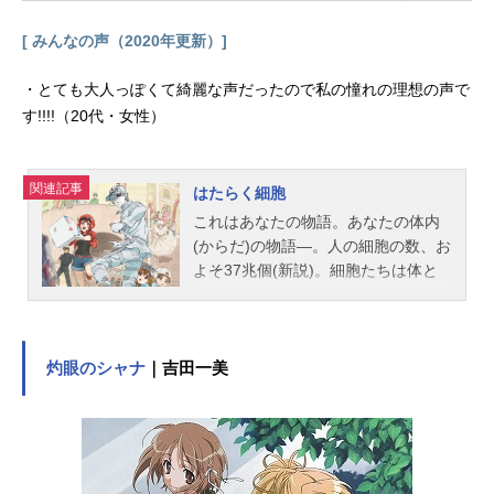
由依クラウディア・ホッジンズ：子
[ みんなの声（2020年更新）]
安武人ギルベルト・ブーゲンビリ
ア：浪川大輔カトレア・ボードレー
・とても大人っぽくて綺麗な声だったので私の憧れの理想の声で
ル：遠藤綾ベネディクト・ブルー：
す!!!!（20代・女性）
内山昂輝エリカ・ブラウン：茅原実
里アイリス・カナリー：戸松遥ルク
リア・モールバラ：田所あずさティ
関連記事
ファニー・エヴァーガーデン：沢田
はたらく細胞
敏子ディートフリート・ブーゲンビ
これはあなたの物語。あなたの体内
リア：木内秀信ローランド：各務立
(からだ)の物語―。人の細胞の数、お
基リリア...
よそ37兆個(新説)。細胞たちは体と
いう世界の中、今日も元気に、休む
ことなく働いている。酸素を運ぶ赤
血球、細菌と戦う白血球……そこに
は、知られざる細胞たちのドラマが
灼眼のシャナ
｜吉田一美
あった。擬人化モノの新定番、大人
気コミック「はたらく細胞」が待望
のテレビアニメ化!誰もが共感でき
る、体内細胞擬人化ストーリー!作品
名はたらく細胞放送形態TVアニメス