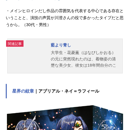
・メインヒロインだし作品の雰囲気を代表する中心である存在と
いうことと、演技の声質が川澄さんの役で多かったタイプだと思
うから。（30代・男性）
関連記事
藍より青し
大学生・花菱薫（はなびしかおる）
の元に突然現れたのは、着物姿の清
楚な美少女。彼女は18年間自分のこ
とを思い続けていた許婚・桜庭葵
（さくらばあおい）だった。薫は大
財閥・花菱の家を捨て一人で生活し
ている身。家同士が決めた許嫁の葵
星界の紋章
｜アブリアル・ネイ＝ラフィール
を受け入れることが出来ないのだ
が、葵の自分に対する一途で献身的
な想いに触れるうちに薫も葵に惹か
れていくのだった。そんな薫の気持
ちを理解した葵は、自分も桜庭家を
出て一緒になる決心をする。そして