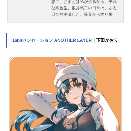
悠二、おまえは私が護るから。平凡
玉置敬子...
な高校生、坂井悠二の日常は、ある
日突然消滅した。異界から渡り来
た、人の“存在”を灯りに変えて、喰ら
うという化け物“紅世の徒(ぐぜのとも
がら)”が悠二を襲う。逃げることも忘
れ呆然と立ちすくむ悠二を救ったの
16bitセンセーション ANOTHER LAYER
｜下田かおり
は、紅蓮の髪と瞳をもつ謎の少女だ
った。そして──その少女は、悠二に
こう告げた。｢おまえはもう【存在】
していないのよ｣と。作品名灼眼のシ
ャナ放送形態TVアニメスケジュール
2005年10月5日（水）～2006年3月2
2日（水）tvk・TOKYOMXほか話数
全24話+OVA1話キャストシャナ：釘
宮理恵坂井悠二：日野聡アラストー
ル：江原正士吉田一美：川澄綾子坂
井千草：櫻井智マージョリー・ド
ー：生天目仁美マルコシアス：岩田
光央フリアグネ：諏訪部順一マリア
ンヌ：こやまきみこ池速人：野島裕