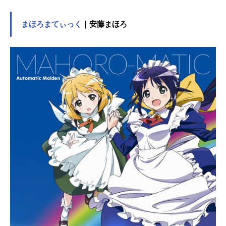
Vアニメスケジュール1992年4月13日
（月）～土曜16:30～テレビ朝日系列
にてキャスト野原しんのすけ：小林
まほろまてぃっく
｜安藤まほろ
由美子野原みさえ：ならはしみき野
原ひろし：森川智之野原ひまわり：
こおろぎさとみシロ、風間トオル：
真柴摩利桜田ネネ：林玉緒佐藤マサ
オ：一龍斎貞友ボーちゃん：佐藤智
恵園長先生〈高倉文太〉：森田順平
吉永みどり：七緒はるひまつざか
梅：富沢美智恵上尾ますみ：三石琴
乃小山むさえ：根谷美智子大原なな
こ：伊藤静隣のおばさん：鈴木れい
子ヨシりん：阪口大助ミッチー：大
本眞基子四郎：桜井敏治あいちゃ
ん：川澄綾子竜子：伊倉一恵マリ
ー：むたあきこお銀：星野千寿子ア
クション仮面：玄田哲章ぶりぶりざ
えもん：神谷浩史スタッフ原作：臼
井儀人（らくだ社）監督：ムトウユ
ージアニメーション制作：シンエイ