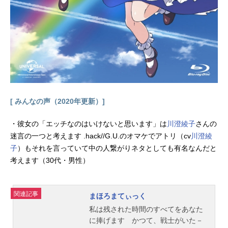
動画公開開始年＆季節1992春アニメ
(C)臼井儀人／双葉社・シンエイ・テ
レビ朝日・ADK『クレヨンしんちゃ
ん』公式サイト『クレヨンしんちゃ
ん』公式Twitter 「クレヨンしんちゃ
ん」のグッズを探す動画配信情報【P
R】※本ページは動画配信サ...
[ みんなの声（2020年更新）]
・彼女の「エッチなのはいけないと思います」は
川澄綾子
さんの
迷言の一つと考えます .hack//G.U.のオマケでアトリ（cv
川澄綾
子
）もそれを言っていて中の人繋がりネタとしても有名なんだと
考えます（30代・男性）
関連記事
まほろまてぃっく
私は残された時間のすべてをあなた
に捧げます かつて、戦士がいた－