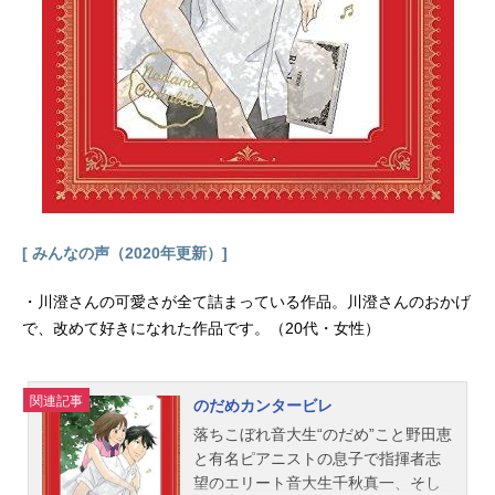
田俊郎アニメーション制作：GAINAX
シャフト主題歌OP：「かえりみ
ち」川澄綾子ED：「まほろDEまんぼ
ー」とりおまてぃっく（菊池由美・
水野愛日・真田アサミ）公開開始年
＆季節2001秋アニメ(C)中山・ぢたま
／ワニブックス・まほろば家政婦斡
旋所 「まほろまてぃっく」のグッズ
を探す動画配信情報【PR】※...
[ みんなの声（2020年更新）]
・川澄さんの可愛さが全て詰まっている作品。川澄さんのおかげ
で、改めて好きになれた作品です。（20代・女性）
関連記事
のだめカンタービレ
落ちこぼれ音大生“のだめ”こと野田恵
と有名ピアニストの息子で指揮者志
望のエリート音大生千秋真一、そし