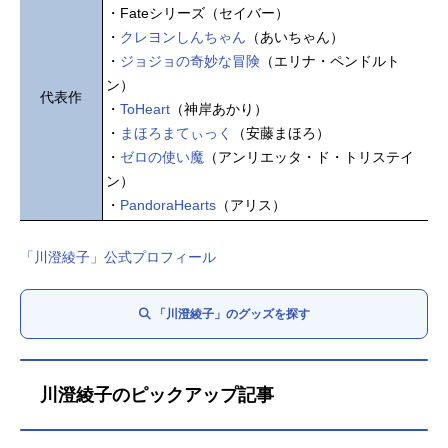
・Fateシリーズ（セイバー）
・
クレヨンしんちゃん
（あいちゃん）
・
ジョジョの奇妙な冒険
（エリナ・ペンドルト
ン）
代表作
・
ToHeart
（神岸あかり）
・
まほろまてぃっく
（安藤まほろ）
・
ゼロの使い魔
（アンリエッタ・ド・トリステイ
ン）
・
PandoraHearts
（アリス）
「川澄綾子」公式プロフィール
「川澄綾子」のグッズを探す
川澄綾子のピックアップ記事