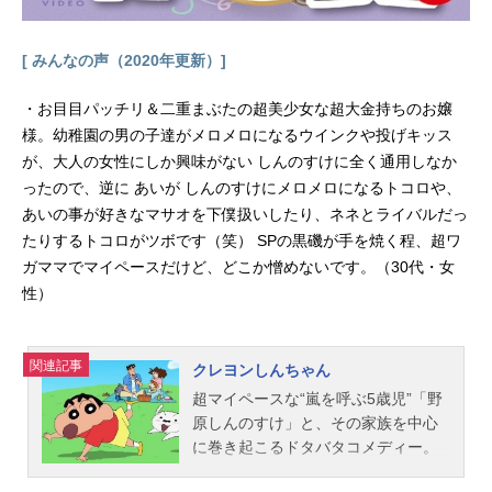
[ みんなの声（2020年更新）]
・お目目パッチリ＆二重まぶたの超美少女な超大金持ちのお嬢
様。幼稚園の男の子達がメロメロになるウインクや投げキッス
が、大人の女性にしか興味がない しんのすけに全く通用しなか
ったので、逆に あいが しんのすけにメロメロになるトコロや、
あいの事が好きなマサオを下僕扱いしたり、ネネとライバルだっ
たりするトコロがツボです（笑） SPの黒磯が手を焼く程、超ワ
ガママでマイペースだけど、どこか憎めないです。（30代・女
性）
関連記事
クレヨンしんちゃん
超マイペースな“嵐を呼ぶ5歳児”「野
原しんのすけ」と、その家族を中心
に巻き起こるドタバタコメディー。
作品名クレヨンしんちゃん放送形態T