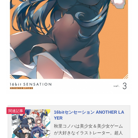
史佐藤啓作：野島健児田中栄太：近
藤孝行スタッフ原作：高橋弥七郎
（電撃文庫）イラスト：いとうのい
ぢ監督：渡部高志シリーズ構成：小
林靖子キャラクターデザイン：大塚
舞色彩設定：伊藤由紀子美術監督：
奥井伸撮影監督：福世晋吾音響監
督：明田川仁音楽：大谷幸アニメー
ション制作：J.C.STAFF主題歌OP
1：「緋色の空」川田まみOP2：「be
ing」KOTOKOED1：「夜明け生まれ
来る少...
関連記事
16bitセンセーション ANOTHER LA
YER
秋里コノハは美少女＆美少女ゲーム
が大好きなイラストレーター。超人