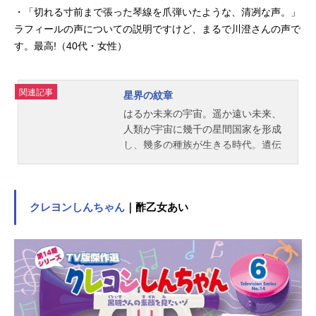
・「切れる寸前まで張った琴線を爪弾いたような、清冽な声。」
ラフィールの声についての説明ですけど、まるで川澄さんの声で
す。最高!（40代・女性）
関連記事
星界の紋章
はるか未来の宇宙。遥か遠い未来、
人類が宇宙に幾千の星間国家を形成
し、幾多の種族が生きる時代。遺伝
子操作によって宇宙空間に最も適す
る身体を得た“アーヴ”と呼ばれる種族
は、宇宙の半分を支配する強大な帝
国「アーヴによる人類帝国」を築い
クレヨンしんちゃん
｜酢乙女あい
ていた。惑星マーティンは、ある日
突如「アーヴによる人類帝国」の侵
略を受ける。政府主席の息子だった
ジント・リンは、父の政治工作によ
り自らの意志と関係なくアーヴ貴族
となり、裏切り者と呼ばれながら故
郷の星を離れる。貴族の義務である