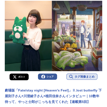
タグ画像まとめ
シェア
ポスト
劇場版「Fate/stay night [Heaven's Feel]」Ⅱ.lost butterfly 下
屋則子さん×川澄綾子さん×植田佳奈さんインタビュー｜10数年
待って、やっと士郎がこっちを見てくれた【連載第5回】