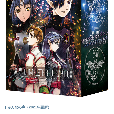
葵の強い決意を聞いた葵の母親は、
二人で一緒に住むことを許すのだっ
た。新居は、桜庭家が代々別荘とし
て使っていた洋館。そこで葵の後見
人である神楽崎雅と一緒に住むこと
になり、その後薫の大学の写真部の
後輩、ティナ・フォスターと水無月
妙子が同居することに。葵は桜庭の
スキャンダルを防ぐ為に、薫の許婚
であることを伏せ、館の大家として
振舞うことを雅に約束させられるの
だった。その後、幼い頃に薫と出会
い今でも薫のことを想い続けている
美幸繭や、妙子のいとこで薫のこと
を兄のように慕う水無月ちかも現
れ、薫の館での生活は賑やかなもの
になるが、そんな中でも薫と葵は互
いの愛を深めあっていく。そんな
時、葵の父親が強引に縁談を決め葵
[ みんなの声（2021年更新）]
を桜...