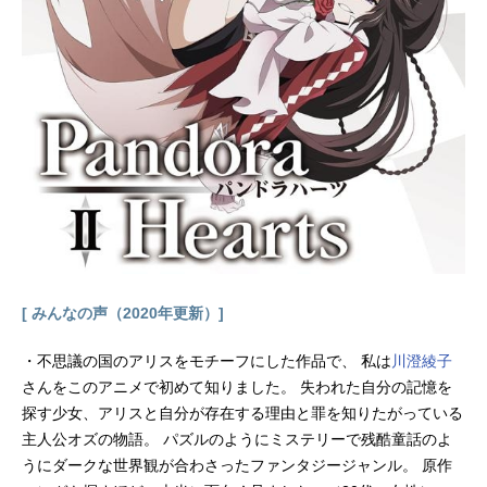
編集：西山茂音響監督：明田川仁ア
ニメーション制作：J.C.STAFF主題
歌OP：「AllegroCantabile」SUEMIT
SU&THESUEMITHED1：「こんなに
近くで...」CrystalKayED2：「Sagitta
rius」SUEMITSU&THENODAMEOR
CHESTRA公開開始年＆季節2007冬
アニメ(C)二ノ宮知子・講談社のだめ
カンタービレ製作委員会『のだめ
カ...
[ みんなの声（2020年更新）]
・不思議の国のアリスをモチーフにした作品で、 私は
川澄綾子
さんをこのアニメで初めて知りました。 失われた自分の記憶を
探す少女、アリスと自分が存在する理由と罪を知りたがっている
主人公オズの物語。 パズルのようにミステリーで残酷童話のよ
うにダークな世界観が合わさったファンタジージャンル。 原作