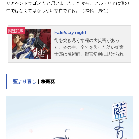
リアペンドラゴン だと思いました。だから、アルトリアは僕の
中ではなくてはならない存在ですね。（20代・男性）
関連記事
Fate/stay night
街を焼き尽くす程の大災害があっ
た。炎の中、全てを失った幼い衛宮
士郎は魔術師、衛宮切嗣に助けられ
その後、養子となる。あれから十
年。衛宮士郎は今は亡き養父、切嗣
との約束。"正義の味方"に成る可く
日々魔術の鍛錬を続けていた。そん
藍より青し
｜桜庭葵
なある日、ふとしたきっかけから"聖
杯戦争"と呼ばれる魔術師同士の戦い
に巻き込まれ、サーヴァントの一
人、セイバーと契約する。聖杯戦
争、それは、手にした者の願いを叶
えるという聖杯を、七人の魔術師
（マスター）が与えられた、七騎士
の使い魔（サーヴァント）と共に、