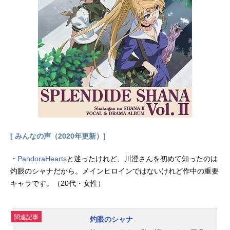
ケジュール2018年7月7日（土）～20
18年9月29日（土）TOKYOMXほか
話数全13話キャスト赤血球：花澤香
菜白血球（好中球）：前野智昭キラ
ーT細胞：小野大輔マクロファージ：
井上喜久子血小板：長縄まりあヘル
パーT細胞：櫻井孝宏制御性T細胞：
早見沙織樹状細胞：岡本信彦記憶細
胞：中村悠一B細胞：千葉翔也好酸
球：M・A・Oマスト細胞（肥満細
胞）：川澄綾子先輩赤血球：遠藤綾
肺炎球菌：吉野裕行ナレーション：
[ みんなの声（2020年更新）]
能登麻美子スタッフ原作：清水茜
（講談社「月刊少年シリウス」連
・
PandoraHearts
と迷ったけれど、川澄さんを初めて知ったのは
載）監督：鈴木健一シリーズ構成：
灼眼のシャナだから。メインヒロインではないけれど作中の重要
柿原優子脚本：柿原優子 鈴木健一
キャラです。（20代・女性）
キャラクターデザイン：吉田隆彦細
菌キャラクターデザイン・プロップ
デザイン・アクション作画監督：三
関連記事
灼眼のシャナ
室健太サブキャラクターデザイン：