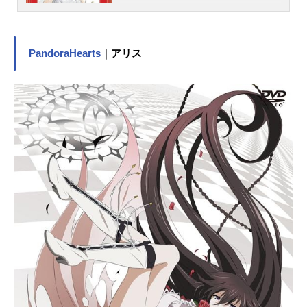
て２人が通う桃ヶ丘音楽大学の奇人
変人たちが奏でる、美しい音楽と爆
笑エピソード。作品名のだめカンタ
ービレ放送形態TVアニメスケジュー
PandoraHearts
｜アリス
ル2007年1月11日（木）～6月28日
（木）フジテレビほか話数全23話キ
ャスト野田恵：川澄綾子千秋真一：
関智一フランツ・フォン・シュトレ
ーゼマン：小川真司峰龍太郎：川田
紳司奥山真澄：藤田圭宣多賀谷彩
子：生天目仁美黒木泰則：松風雅也
三木清良：小林沙苗江藤耕造：中井
和哉菊地亨：諏訪部順一スタッフ原
作：二ノ宮知子（「Kiss」連載、講
談社刊）監督：カサヰケンイチシリ
ーズ構成：金春智子キャラクターデ
ザイン：島村秀一総作画監督：都築
裕佳子 兵渡勝色彩設計：店橋真弓
美術監督：小林七郎CGプロデューサ
ー：神林憲和撮影監督：大河内喜夫