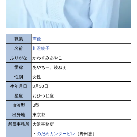
職業
声優
名前
川澄綾子
ふりがな
かわすみあやこ
愛称
あやちー、綾ねぇ
性別
女性
生年月日
3月30日
星座
おひつじ座
血液型
B型
出身地
東京都
所属事務所
大沢事務所
・
のだめカンタービレ
（野田恵）