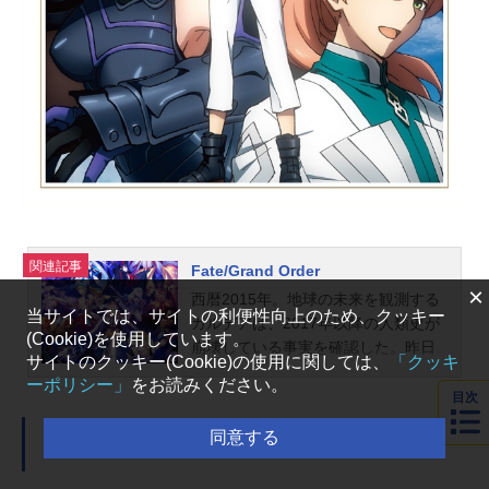
6bitセンセーションANOTHERLAYER
放送形態TVアニメスケジュール2023
年10月4日（水）〜2023年12月27日
（水）TOKYOMXほか話数全13話キ
ャスト秋里コノハ：古賀葵六田守：
阿部敦下田かおり：川澄綾子上原メ
イ子：堀江由衣六田勝（てんちょ
ー）：伊藤健太郎五味川清（キョン
シー）：福島潤山田冬夜（やまだ・
とうや）：...
関連記事
Fate/Grand Order
×
西暦2015年。地球の未来を観測する
当サイトでは、サイトの利便性向上のため、クッキー
カルデアは、2017年以降の人類史が
(Cookie)を使用しています。
崩壊している事実を確認した。昨日
サイトのクッキー(Cookie)の使用に関しては、
「クッキ
まで確かに存在していた2115年まで
ーポリシー」
をお読みください。
の“約束された未来”は、何の前触れも
目次
なく突如として消え去ったのだ。な
同意する
ぜ。どうして。だれが。どうやっ
selector infected WIXOSS
｜花代
て。西暦2004年 日本 ある地方都