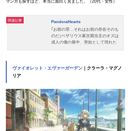
マンガも探すほど、本当に面白く見ました。（20代・女性）
関連記事
PandoraHearts
｢お前の罪…それはお前の存在そのも
のだ｣ベザリウス家次期当主のオズは
成人の儀の最中、突如として現れた
｢アヴィスの使者｣によって二度と出
られないという永遠の監獄、異世界
アヴィスへと堕とされてしまった。
｢お前という人間を待っていた――｣
ヴァイオレット・エヴァーガーデン
｜クラーラ・マグノ
目の前に現れた謎の少女アリスは、
リア
オズに問う。｢私達は同志だろう?な
らば共に手を合わせようじゃないか
――｣オズの罪とは何か?アリスの目
的とは?今、運命の歯車が回り出す―
―!作品名PandoraHearts放送形態TV
アニメスケジュール2009年4月2日
（木）～2009年9月24日（木）TBS
テレビほか話数全25話キャストオズ