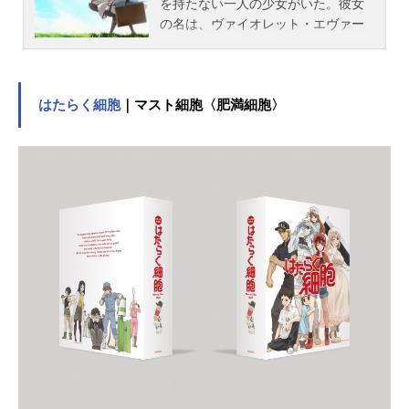
を持たない一人の少女がいた。彼女
の名は、ヴァイオレット・エヴァー
ガーデン。戦火の中で、大切な人か
ら告げられた言葉の意味を探してい
る。戦争が終わり、彼女が出会った
仕事は誰かの想いを言葉にして届け
はたらく細胞
｜マスト細胞〈肥満細胞〉
ること。――戦争で生き延びた、た
った一人の兄弟への手紙――都会で
働き始めた娘から故郷の両親への手
紙――飾らないありのままの恋心を
つづった手紙――去りゆく者から残
される者への最期の手紙手紙に込め
られたいくつもの想いは、ヴァイオ
レットの心に愛を刻んでいく。これ
は、感情を持たない一人の少女が愛
を知るまでの物語。作品名ヴァイオ
レット・エヴァーガーデン放送形態T
Vアニメスケジュール2018年1月10日
（水）～2018年4月4日（水）TOKY
OMXほか話数全13話キャストヴァイ
オレット・エヴァーガーデン：石川