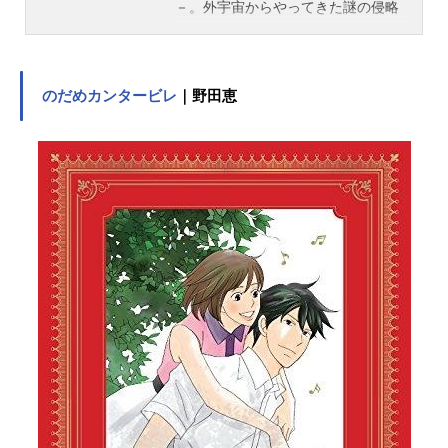
－。外宇宙からやってきた謎の侵略
者に立ち向かう、地球最強のアンド
ロイド。その名はまほろ。数々の武
勲を立て、残り稼働時間をすり減ら
した彼女は、その代償としてある日
のだめカンタービレ
｜野田恵
任務を解かれる。「残り1年の命、自
分の好きなように生きてみてはどう
かな?」そしてまほろが選んだ残りの
命の使いみちとは……作品名まほろ
まてぃっく放送形態TVアニメスケジ
ュール2001年10月5日（金）～2001
年12月28日（金）BS-iにて話数全12
話キャストまほろ：川澄綾子美里
優：瀧本富士子式条沙織：高田由美
佐倉深雪：菊地由美等々力凛：水野
愛日大江千鶴子：真田アサミスタッ
フ原作：中山文十郎 ぢたま某（「C
OMICガム」ワニブックス刊）監督・
脚本・シリーズ構成：山賀博之キャ
ラクターデザイン・総作画監督：高
村和宏音響監督：岩浪美和音楽：増