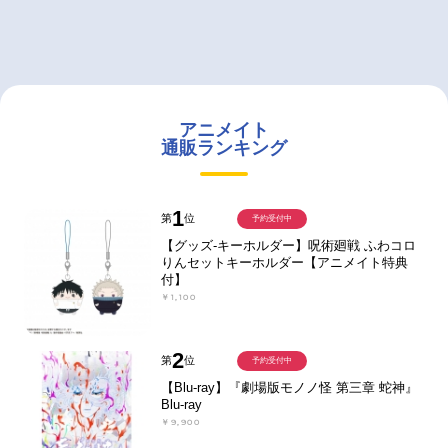
アニメイト
通販ランキング
1
第
位
予約受付中
【グッズ-キーホルダー】呪術廻戦 ふわコロ
りんセットキーホルダー【アニメイト特典
付】
￥1,100
2
第
位
予約受付中
【Blu-ray】『劇場版モノノ怪 第三章 蛇神』
Blu-ray
￥9,900