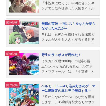
アース・スターエンターテイメント
「小説家になろう」年間総合ランキ
コミカライズ、静子の知略と信長の
巻数既刊2巻最新刊情報発売日：202
ングで１位を獲得した人気タイトル
信念が描かれる第13巻!!既刊情報1巻
3年03月10日 通販 電子書籍大国・マ
が、待望のTVアニメ化！世界をめぐ
~10巻1巻農耕戯画発売日：2017年12
ルコシアス帝国のエドワード皇子と
り、怪物と戦い、人々を守る。そん
月15日 通販 電子書籍農業高校に通う
関連記事
の婚約で帝国入りしたカロリーナだ
無職の英雄 ～別にスキルなんか要ら
な冒険者に憧れる少年・ノールに下
普通の女子高生静子が戦国時代にタ
なかったんだが～
ったが、刺客に襲われたり祖国の異
されたのは、「全てにおいて、一切
イムスリップ!?現代知識を駆使して
常事態を聞いたりと、胸のざわつき
の才能がない」という残酷な判定だ
それは、女神から授けられる職業と
尾張国を農業改革せよ!!『小説家にな
が収まらない日々が続く。そんな不
った。でも才能がないなら、誰より
スキルが人生を大きく左右する世界
ろう』発、「豆知識」ふんだん系新
安な彼女の心を癒してくれたのは、
も努力すればいい！身につけた最低
――。《剣姫》と《魔導王》の息子
感覚時代小説待望のコミカライズ！
金色の光を瞳に浮かべる優しきエド
スキル──攻撃を弾く【パリイ】を十
として生まれた主人公・アレルはど
農業高校に通う歴史好き女子高生、
関連記事
ワード皇子だった…。既刊情報1巻発
野生のラスボスが現れた！
数年もの間ひたすら磨き続け、つい
んな職業を授かるかと期待されるな
綾小路静子はある日の学校の帰り
売日：2022年10月12日 通販 電子書
には千の剣を弾けるように成長す
か、「無職」の烙印を押されてしま
道、突如戦国時代へとタイムスリッ
ミズガルズ暦2800年、“黒翼の覇
籍容姿も能力も平凡、公爵家の”出来
る。しかし、どれほど極めても最低
う。周囲の人々からの失望と同情。
プしてしまう。目の前に現われたの
王”と人々から恐れられた「ルファ
損ない”の少女が、政略結婚の嫁ぎ先
スキルだけでは冒険者にはなれず、
しかし、アレルは努力を重ねること
は――あの“織田信長”!?信長の兵に捕
ス・マファール」は、「七英雄」と
で見つけた暖かな”居場所”…。優秀な
ノールはいつの間にか世界最強クラ
で、次々と新たな力を手に入れてい
らえられ、咄嗟に「農業で才を示
呼ばれる勇者たちとの最終決戦によ
サンチェス公爵家には二人の姉妹が
スの力を手にしながらもそれを自覚
く。そして、その力はやがて天賦の
す」と約束してしまった静子は―
る激闘の末、その覇道に終演を迎え
関連記事
いた。姉のフローラは才色兼備な聖
ヘルモード ～やり込み好きのゲーマ
することもなく、街の雑用をこなす
才であるスキルをも上回るのだっ
―!?2巻農耕戯画発売日：2018年04
る。覇王の封印によって安寧の時代
ーは廃設定の異世界で無双する～
女候補。妹のカロリーナは地味で才
日々をおくっていた。そんなある
た。これはスキルを持たない「無
月12日 通販 電子書籍ある日戦国時代
が訪れるかに思われたが･･･、力の均
能もない落ちこぼれ……そんなカロ
日、魔物に襲われている王女・リー
職」がたゆまぬ努力の結果『英雄』
「終わらないゲームにあなたを招待
へ...
衡が崩れた事で、世界は魔神族の脅
リーナのもとに隣国との関係調整の
ンを偶然助けたことで、ノールの運
と呼ばれ、さらなる力を求めてゆく
します。」35歳独身彼女なしのサラ
威にさらされるのであった。それか