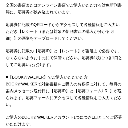
ース・スターエンターテイメント
全国の書店またはオンライン書店でご購入いただける対象新刊書
年1月9日（金）～2026年3月27日
て聖女であることをひた隠し続ける
刊）原作イラスト・キャラクターデ
（金）TOKYOMX・MBSほか話数全1
ことができるのか…！？作品名転生
籍に、応募券が挟み込まれています。
ザイン原案：YahaKoコミカライズ：
2話キャストアレン：田村睦心クレ
した大聖女は、聖女であることをひ
葉月翼監督：ほ...
ナ：飯塚麻結ドゴラ：畠中祐セシ
た隠す放送形態TVアニメスケジュー
応募券に記載のQRコードからアクセスして各種情報をご入力い
ル：千本木彩花ロダン：石川英郎テ
ル2026年10月～キャストフィーア・
ただき【レシート（または対象の新刊書籍の購入が分かる明
レシア：大原さやかマッシュ：小市
ルード：若山詩音ザビリア：徳留慎
細）】の画像をアップロードしてください。
眞琴バトラー＝フォン＝グランヴェ
乃佑サヴィス・ナーヴ：梅原裕一郎
ル：杉田智和ミハイ＝グランヴェ
シリル・サザランド：島﨑信長デズ
応募券に記載の【応募ID】と【レシート】が当選まで必要です。
ル：千葉翔也トマス＝グランヴェ
モンド・ローナン：畠中祐ザカリ
なくさないようお手元にて保管ください。応募券1枚につき1口と
ル：三宅麻理...
ー・タウンゼント：濱野大輝クェン
してご応募いただけます。
ティン・アガター：杉田智和クラリ
ッサ・アバネシー：田村ゆかりイー
■【BOOK☆WALKER】でご購入いただいた方
ノック：土岐隼一ファビアン・ワイ
BOOK☆WALKERで対象書籍をご購入のお客様に対して、毎月の
ナー：山下大輝シャーロット：島袋
案内メッセージ送付日に【応募ID】と【応募フォームURL】が送
美由利スタッフ原作：十夜（アー
られます。応募フォームにアクセスして各種情報をご入力くださ
ス・...
い。
ご購入のBOOK☆WALKERアカウント1つにつき1口としてご応募
いただけます。