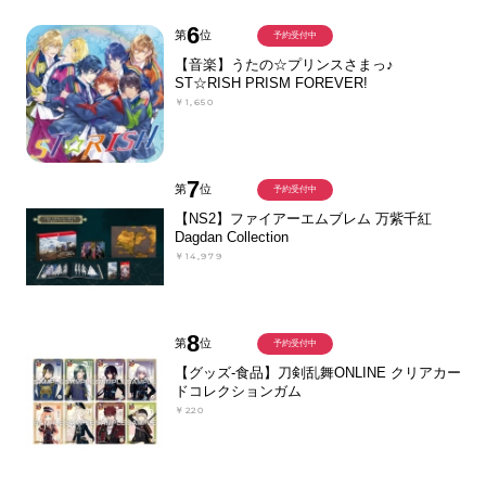
6
第
位
予約受付中
【音楽】うたの☆プリンスさまっ♪
ST☆RISH PRISM FOREVER!
￥1,650
7
第
位
予約受付中
【NS2】ファイアーエムブレム 万紫千紅
Dagdan Collection
￥14,979
8
第
位
予約受付中
【グッズ-食品】刀剣乱舞ONLINE クリアカー
ドコレクションガム
￥220