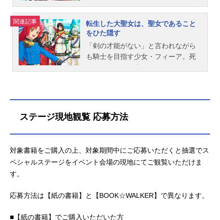
ため第二皇子との縁談が舞い込む。
命の歯車は思わぬ方向へと回り出
物語――。作品名無職の英雄～別に
リーマン・山田健一。ヌルゲーを嫌
ら200年後──、魔神族に対抗すべく
ただし皇子は、野蛮で残酷無比と噂
す……！──これは、謙虚な無自覚最
スキルなんか要らなかったんだが～
い、10年以上やりこめるゲームを探
人類は新たな勇者の召喚を試みる。
関連記事
の人物。「私でも役に立てるなら」
転生した大聖女は、聖女であること
強男が、磨き抜いた最底辺スキル
放送形態TVアニメスケジュール2025
していた彼は、ある日、地球から姿
しかしそこに現れたのは、長き封印
をひた隠す
と政略結婚を受け入れるカロリーナ
【パリイ】で、強者を薙ぎ倒してい
年10月1日（水）～2025年12月17日
を消した……。偶然見つけた名前の
から目覚めた覇王ルファスの姿だっ
だったが、嫁いでみると人生が一
く物語。作品名俺は全てを【パリ
（水）TOKYOMXほか話数全12話キ
無いネットゲームを最高難易度「ヘ
「剣の才能がない」と言われながら
た！作品名野生のラスボスが現れ
変。噂に反して紳士的な皇子や皇后
イ】する～逆勘違いの世界最強は冒
ャストアレル：小野賢章ライナ：早
ルモード」でプレーしようとしてい
も騎士を目指す少女・フィーア。死
た！放送形態TVアニメスケジュール
に正当に...
険者になりたい～放送形態TVアニメ
見沙織リリア：上坂すみれカイト：
た健一は、異世界の農奴の少年・ア
にかけた彼女が思い出したのは、な
2025年10月4日（土）〜2025年12月
スケジュール2024年7月4日（木）～
千葉翔也クーファ：大久保瑠美コレ
レンに転生してしまう！！唯一無二
んと規格外のチート能力を持つ「大
20日（土）TOKYOMXほか話数全12
2024年9月19日（木）TOKYOMX・
ット：小倉唯ファラ：中原麻衣レオ
にして謎多き才能「召喚士」を駆使
聖女」としての前世で！？大聖女と
話キャストルファス・マファール：
MBSほか話数全12話キャストノー
ン：高橋伸也アステア：礒部花凜ミ
して、ヌルくない異世界で最強への
して騎士とともに戦い、最後に魔王
小清水亜美ディーナ：薄井友里アリ
ル：濱野大輝リーン：前川涼子イネ
ラ：井口裕香スタッフ原作：九頭七
道を手探りで歩み始めるアレン。し
の右腕によって無残に殺された300年
エス：首藤志奈リーブラ：東城日沙
ステージ現地観覧 応募方法
ス：森なな子ロロ：村瀬歩ギルバー
尾（アース・スターエンターテイメ
かし、攻略本やネット掲示板が存在
前の過去だった――記憶を思い出し
子アイゴケロス：内田直哉パルテノ
ト：武内駿輔クレ...
ント刊）キャラクター原案：上田夢
せず、レベルアップさえ困難な異世
たことで、「大聖女」の力も蘇った
ス：かないみかウィルゴ：大森ここ
人 名苗秋緒監督：矢花馨シリーズ
界生活は予想以上に「ヘルモード」
フィーアだったが、前世で魔王の右
ろ剣王・アリオト：武内駿輔賢王・
対象書籍をご購入の上、対象期間中にご応募いただくと抽選でス
構成・脚本：日暮茶坊キャラクター
で！？ヌル～い異世界生活じゃ物足
腕から「聖女として生まれ変わった
メグレズ：前野智昭天空王・メラ
ペシャルステージをイベント会場の現地にてご観覧いただけま
デザイン：千葉孝幸 徐学文色彩設
りない！序盤から最強主人公はもう
ら殺す」と脅されたことを思い出
ク：平川大輔吸⾎姫・ベネトナシ
す。
計：勝田綾太 山本真希美術設定：
古い！？元廃ゲーマーが行く超高難
し、その力を隠しながら騎士として
ュ：明坂聡美魔神王オルム：速水奨
金延連美術監督：安田ゆかり
易度の異世界冒険譚、開幕！！作品
生きていくことを決意する。しかし
マルス：入野自由ユピテル：松岡禎
応募方法は【紙の書籍】と【BOOK☆WALKER】で異なります。
（株）オリー...
名ヘルモード～やり込み好きのゲー
傷ついている人を見たら放っておけ
丞南十字瀬衣：堀江瞬スタッフ原
マーは廃設定の異世界で無双する～
ないフィーアは、度々遭遇する事件
作：炎頭（アース・スターノベルア
■【紙の書籍】でご購入いただいた方
放送形態TVアニメスケジュール2026
で頻繁に力を使ってしまう。果たし