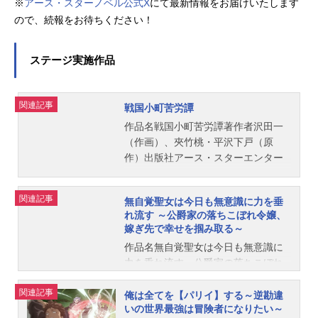
※
アース・スターノベル公式X
にて最新情報をお届けいたします
ので、続報をお待ちください！
ステージ実施作品
関連記事
戦国小町苦労譚
作品名戦国小町苦労譚著作者沢田一
（作画）、夾竹桃・平沢下戸（原
作）出版社アース・スターエンター
テイメント巻数既刊13巻最新刊情報
発売日：2023年03月10日 通販 電子
関連記事
無自覚聖女は今日も無意識に力を垂
書籍京の街を襲う麻疹ウイルスから
れ流す ～公爵家の落ちこぼれ令嬢、
徹底した隔離対策で人々を救う静子
嫁ぎ先で幸せを掴み取る～
は、一向宗攻めでも戦果をあげ、続
作品名無自覚聖女は今日も無意識に
く比叡山延暦寺攻めでは小谷城攻略
力を垂れ流す～公爵家の落ちこぼれ
で知略をめぐらし秀吉を唸らせる。
令嬢、嫁ぎ先で幸せを掴み取る～著
信長の覇道を陰で支える静子は、彼
関連記事
作者えとうヨナ（作画）、あーもん
俺は全てを【パリイ】する～逆勘違
の信念に自らの思いを乗せて戦う。
いの世界最強は冒険者になりたい～
ど・あんべよしろう（原作）出版社
「小説家になろう」発人気時代小説