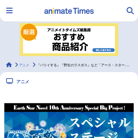
HOME
ランキング
アニメ
声優
ラジオ
みんなの声
グッズ
映画
animateTimes
アニメ
『パリイする』『野生のラスボス』など「アース・スターノベル10周年夏祭り」のステージ情報が解禁
アニメ
マンガ・ラノベ
ゲーム・アプリ
音楽
コスプレ
2.5次元
配信・Vtuber
トレンド
無料マンガ
最新記事一覧
アニメ記事一覧
声優記事一覧