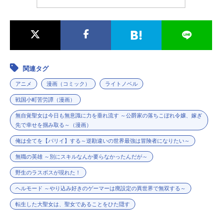
関連タグ
アニメ
漫画（コミック）
ライトノベル
戦国小町苦労譚（漫画）
無自覚聖女は今日も無意識に力を垂れ流す ～公爵家の落ちこぼれ令嬢、嫁ぎ
先で幸せを掴み取る～（漫画）
俺は全てを【パリイ】する～逆勘違いの世界最強は冒険者になりたい～
無職の英雄 ～別にスキルなんか要らなかったんだが～
野生のラスボスが現れた！
ヘルモード ～やり込み好きのゲーマーは廃設定の異世界で無双する～
転生した大聖女は、聖女であることをひた隠す