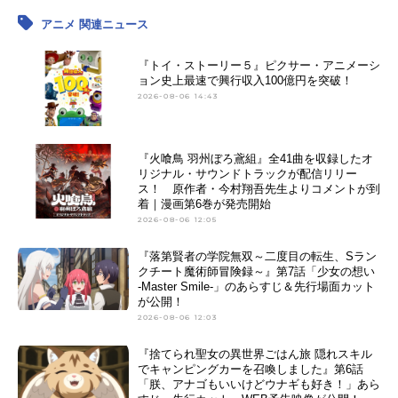
アニメ 関連ニュース
『トイ・ストーリー５』ピクサー・アニメーシ
ョン史上最速で興行収入100億円を突破！
2026-08-06 14:43
『火喰鳥 羽州ぼろ鳶組』全41曲を収録したオ
リジナル・サウンドトラックが配信リリー
ス！ 原作者・今村翔吾先生よりコメントが到
着｜漫画第6巻が発売開始
2026-08-06 12:05
『落第賢者の学院無双～二度目の転生、Sラン
クチート魔術師冒険録～』第7話「少女の想い
-Master Smile-」のあらすじ＆先行場面カット
が公開！
2026-08-06 12:03
『捨てられ聖女の異世界ごはん旅 隠れスキル
でキャンピングカーを召喚しました』第6話
「朕、アナゴもいいけどウナギも好き！」あら