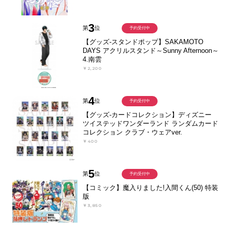
3
第
位
予約受付中
【グッズ-スタンドポップ】SAKAMOTO
DAYS アクリルスタンド～Sunny Afternoon～
4.南雲
￥2,200
4
第
位
予約受付中
【グッズ-カードコレクション】ディズニー
ツイステッドワンダーランド ランダムカード
コレクション クラブ・ウェアver.
￥400
5
第
位
予約受付中
【コミック】魔入りました!入間くん(50) 特装
版
￥3,850