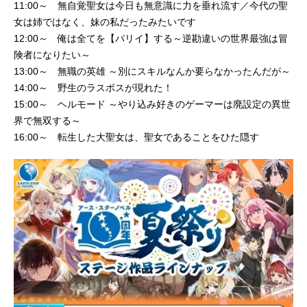
11:00～ 無自覚聖女は今日も無意識に力を垂れ流す／今代の聖
女は姉ではなく、妹の私だったみたいです
12:00～ 俺は全てを【パリイ】する～逆勘違いの世界最強は冒
険者になりたい～
13:00～ 無職の英雄 ～別にスキルなんか要らなかったんだが～
14:00～ 野生のラスボスが現れた！
15:00～ ヘルモード ～やり込み好きのゲーマーは廃設定の異世
界で無双する～
16:00～ 転生した大聖女は、聖女であることをひた隠す