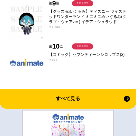
9
第
位
予約受付中
【グッズ-ぬいぐるみ】ディズニー ツイステ
ッドワンダーランド ミニミニぬいぐるみ(ク
ラブ・ウェアver.) イデア・シュラウド
￥2,500
10
第
位
予約受付中
【コミック】セブンティーンシロップス(2)
￥924
すべて見る