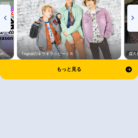
on
Trignalのキラキラ☆ビートＲ
森久
もっと見る