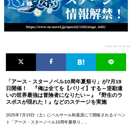
アニメ映画一覧
実写化映画一覧
今期アニメ曜日別一覧
春アニメ
夏アニメ
2025-03-12 16:20
秋アニメ
冬アニメ
男性声優/女性声優一覧
FOLLOW US
「アース・スターノベル10周年夏祭り」が7月19
日開催！ 『俺は全てを【パリイ】する～逆勘違
いの世界最強は冒険者になりたい～』『野生のラ
スボスが現れた！』などのステージを実施
2025年7月19日（土）にベルサール秋葉原にて開催されるイベン
ト「アース・スターノベル10周年夏祭り」。