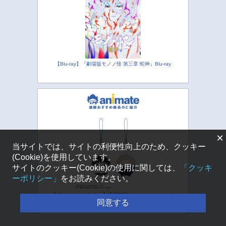
【Blu-ray】『劇場版モノノ怪 第三章 蛇神』Blu-ray
×
当サイトでは、サイトの利便性向上のため、クッキー
(Cookie)を使用しています。
サイトのクッキー(Cookie)の使用に関しては、
「クッキ
ーポリシー」
をお読みください。
【グッズ-キーホルダー】呪術廻戦 ふわコロりんセット
同意する
キーホルダー【アニメイト特典付】