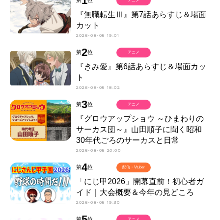
1
第
位
アニメ
『無職転生Ⅲ』第7話あらすじ＆場面
カット
2026-08-05 19:01
2
第
位
アニメ
『きみ愛』第6話あらすじ＆場面カッ
ト
2026-08-05 18:02
3
第
位
アニメ
『グロウアップショウ ～ひまわりの
サーカス団～』山田順子に聞く昭和
30年代ごろのサーカスと日常
2026-08-05 20:00
4
第
位
配信・Vtuber
「にじ甲2026」開幕直前！初心者ガ
イド｜大会概要＆今年の見どころ
2026-08-05 19:30
5
第
位
アニメ