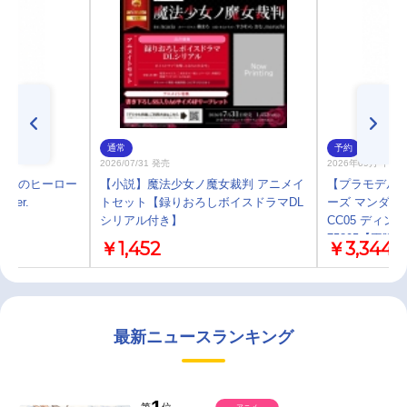
通常
予約
2026/07/31 発売
2026年09月 中 
 僕のヒーロー
【小説】魔法少女ノ魔女裁判 アニメイ
【プラモデル】B
ver.
トセット【録りおろしボイスドラマDL
ーズ マンダロ
シリアル付き】
CC05 ディ
75805【再販】
￥1,452
￥3,344
最新ニュースランキング