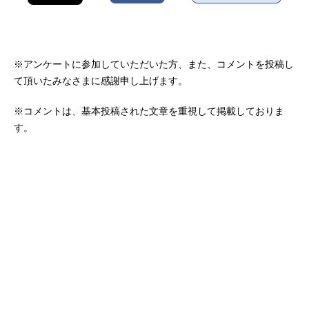
※アンケートに参加していただいた方、また、コメントを投稿し
て頂いたみなさまに感謝申し上げます。
※コメントは、基本投稿された文章を重視して掲載しておりま
す。