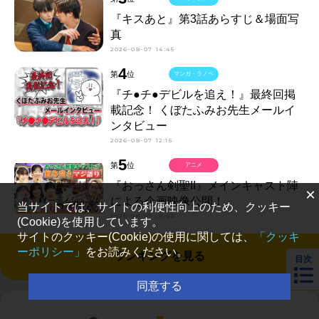
『キスあと』第3話あらすじ＆場面写
真
2026-08-07 14:45
4
第
位
マンガ・ラノベ
『チ●チ●デビルを追え！』最終回掲
載記念！ くぼたふみお先生メールイ
ンタビュー
2026-08-07 12:15
5
第
位
アニメ
『おっさん剣聖II』メインキャスト陣
×
による企画映像公開！
当サイトでは、サイトの利便性向上のため、クッキー
2026-08-07 18:00
(Cookie)を使用しています。
サイトのクッキー(Cookie)の使用に関しては、
「クッキ
ーポリシー」
をお読みください。
ランキングを見る
目次
同意する