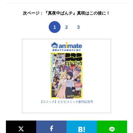
次ページ：『真夜中ぱんチ』真咲はこの後に！
1
2
3
【コミック】ビビビコミック創刊記念号