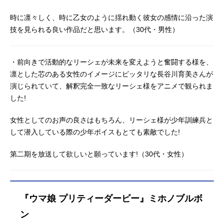
め、戦争を起こさせないため、過去
に得た経験を駆使し、敵国の花嫁と
時に凛々しく、時に乙女のように揺れ動く彼女の感情に沿った演
なったリーシェの７回目の人生が始
技を見られる良い作品だと思います。（30代・男性）
まる。作品名ループ7回目の悪役令嬢
は、元敵国で自由気ままな花嫁生活
を満喫する放送形態TVアニメスケジ
・前向きで活動的なリーシェが未来を変えようと奮闘する様を、
ュール2024年1月7日（日）〜2024年
凛とした芯のある女性のイメージにピッタリな長谷川育美さんが
3月24日（日）AT-X・TOKYOMXほ
演じられていて、解釈完全一致なリーシェ様をアニメで観られま
か話数全12話キャストリーシェ・イ
した!
ルムガルド・ヴェルツナー：長谷川
育美アルノルト・ハイン：島﨑信長
女性としてのお声の良さはもちろん、リーシェ様が少年訓練兵と
テオドール：伊瀬茉莉也オリヴァ
して潜入している際の少年ボイスもとても素敵でした!
ー：土岐隼一ケイン・タリ－：立花
慎之介ミシェル・エヴァン：小野大
第二期を放送して欲しいと願っています!（30代・女性）
輔カイル・モーガン・クレヴァリ
ー：福原かつみスタッフ監督：いわ
たかずやシリーズ構成：待田堂子キ
ャラクター...
『ウマ娘 プリティーダービー』ミホノブルボ
ン