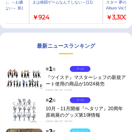
りでした。～お嬢
まは格闘ゲームなんてしない～(11)
スター 夢のステ
しない～ 第1
Album Vo
Act-2」
￥924
￥3,300
最新ニュースランキング
1
第
位
グッズ
『ツイステ』マスターシェフの新規ア
ート使用の商品が10/24発売
2026-08-07 12:50
2
第
位
グッズ
10月・11月開催『ヘタリア』20周年
原画展のグッズ第1弾情報
2026-08-07 18:00
3
第
位
マンガ・ラノベ