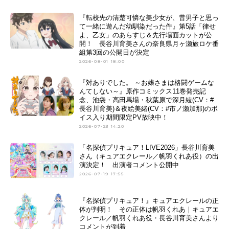
『転校先の清楚可憐な美少女が、昔男子と思っ
て一緒に遊んだ幼馴染だった件』第5話「律せ
よ、乙女」のあらすじ＆先行場面カットが公
開！ 長谷川育美さんの奈良県月ヶ瀬旅ロケ番
組第3回の公開日が決定
2026-08-01 18:00
『対ありでした。 ～お嬢さまは格闘ゲームな
んてしない～』原作コミックス11巻発売記
念、池袋・高田馬場・秋葉原で深月綾(CV：#
長谷川育美)＆夜絵美緒(CV：#市ノ瀬加那)のボ
イス入り期間限定PV放映中！
2026-07-23 14:20
「名探偵プリキュア！LIVE2026」長谷川育美
さん（キュアエクレール／帆羽くれあ役）の出
演決定！ 出演者コメント公開中
2026-07-19 17:55
『名探偵プリキュア！』キュアエクレールの正
体が判明！ その正体は帆羽くれあ｜キュアエ
クレール／帆羽くれあ役・長谷川育美さんより
コメントが到着