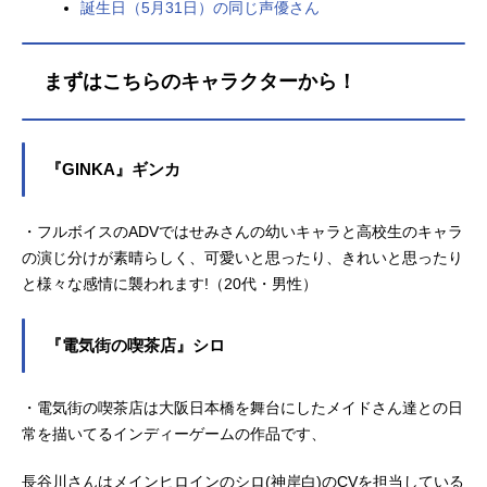
誕生日（5月31日）の同じ声優さん
まずはこちらのキャラクターから！
『GINKA』ギンカ
・フルボイスのADVではせみさんの幼いキャラと高校生のキャラ
の演じ分けが素晴らしく、可愛いと思ったり、きれいと思ったり
と様々な感情に襲われます!（20代・男性）
『電気街の喫茶店』シロ
・電気街の喫茶店は大阪日本橋を舞台にしたメイドさん達との日
常を描いてるインディーゲームの作品です、
長谷川さんはメインヒロインのシロ(神岸白)のCVを担当している