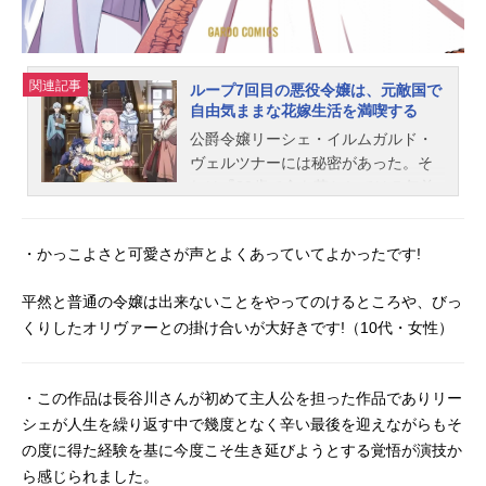
関連記事
ループ7回目の悪役令嬢は、元敵国で
自由気ままな花嫁生活を満喫する
公爵令嬢リーシェ・イルムガルド・
ヴェルツナーには秘密があった。そ
れは『20歳で命を落としては５年前
の婚約破棄の瞬間に戻る』こと。商
人、薬師、侍女、騎士など様々な生
・かっこよさと可愛さが声とよくあっていてよかったです!
き方を存分に満喫してきたが、７回
目を迎えた今回の人生こそ長生きし
平然と普通の令嬢は出来ないことをやってのけるところや、びっ
てごろごろすると決心する。しか
くりしたオリヴァーとの掛け合いが大好きです!（10代・女性）
し、決意を胸に城を飛び出そうとし
たところ、残虐と名高いガルクハイ
ン国の皇太子アルノルト・ハインと
・この作品は長谷川さんが初めて主人公を担った作品でありリー
邂逅。彼こそ騎士人生でリーシェを
シェが人生を繰り返す中で幾度となく辛い最後を迎えながらもそ
殺した張本人だが、妙に気に入られ
――「願わくはどうか――どうか、
の度に得た経験を基に今度こそ生き延びようとする覚悟が演技か
俺の妻になってほしい」生き残るた
ら感じられました。