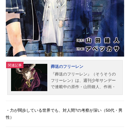
関連記事
葬送のフリーレン
『葬送のフリーレン』（そうそうの
フリーレン）は、週刊少年サンデー
で連載中の原作・山田鐘人、作画・
アベツカサによる漫画作品。こちら
では、アニメ『葬送のフリーレン』
のあらすじ、キャスト声優、キャラ
・力が闊歩している世界でも、対人間?の考察が深い（50代・男
クター、登場人物、スタッフ、オス
性）
スメ記事をご紹介！