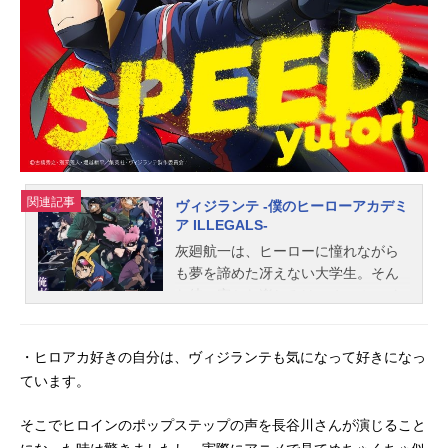
関連記事
ヴィジランテ -僕のヒーローアカデミ
ア ILLEGALS-
灰廻航一は、ヒーローに憧れながら
も夢を諦めた冴えない大学生。そん
な彼の密かな楽しみは、オールマイ
トのコスプレ姿で街を徘徊し、プロ
ヒーローを気取って人助けに勤しむ
・ヒロアカ好きの自分は、ヴィジランテも気になって好きになっ
ことだった。平凡な毎日を送ってい
ています。
た航一だったが、無許可でゲリララ
イブを行う自称アイドル・ポップ☆
そこでヒロインのポップステップの声を長谷川さんが演じること
ステップ、「クズ専門の”掃除屋”」を