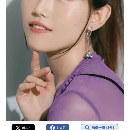
画像一覧 (1件)
シェア
ポスト