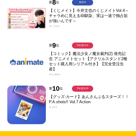
8
第
位
発売中
【くじメイト】今井文也のくじメイトVol.4～
チャラめに見える幼馴染、実は一途で独占欲
が強いんです～
￥1,100
9
第
位
予約受付中
【コミック】魔法少女ノ魔女裁判(2) 発売記
念 アニメイトセット【アクリルスタンド2種
セット購入用シリアル付き】【完全受注生
産】
￥2,684
10
第
位
予約受付中
【グッズ-カード】あんさんぶるスターズ！！
P.A.shots!! Vol.7 Action
￥275