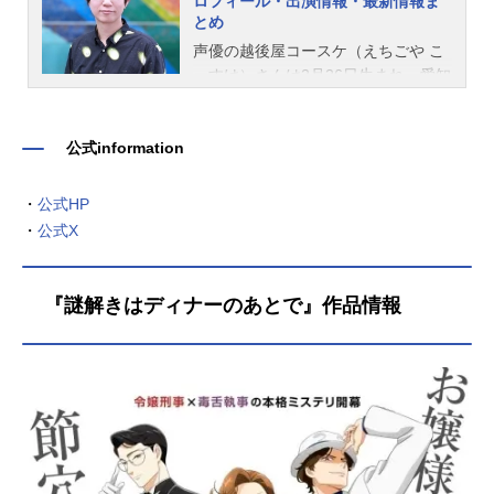
ロフィール・出演情報・最新情報ま
とめ
声優の越後屋コースケ（えちごや こ
ーすけ）さんは2月26日生まれ、愛知
県出身。こちらでは、越後屋コース
ケさんのオススメ記事をご紹介！
公式information
・
公式HP
・
公式X
『謎解きはディナーのあとで』作品情報