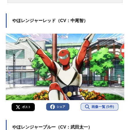
『〈物語〉シリーズ』の羽川翼役を
はじめ、『DOG DAYS』のミルヒオ
ーレ・F・ビスコッティ役など、人気
作品のキャラクターを多く演じてい
やほレンジャーレッド（CV：中尾智）
ます。こちらでは、堀江由衣さんの
オススメ記事をご紹介！
画像一覧 (5件)
シェア
ポスト
やほレンジャーブルー（CV：武田太一）