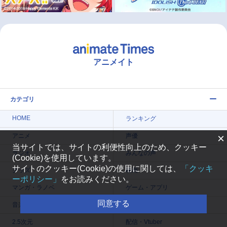
アニメイト
カテゴリ
HOME
ランキング
×
アニメ
声優
当サイトでは、サイトの利便性向上のため、クッキー
ラジオ
みんなの声
(Cookie)を使用しています。
サイトのクッキー(Cookie)の使用に関しては、
「クッキ
グッズ
映画
ーポリシー」
をお読みください。
マンガ・ラノベ
ゲーム・アプリ
同意する
音楽
コスプレ
2.5次元
配信・Vtuber