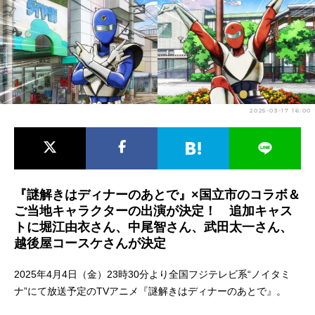
アニメ映画一覧
実写化映画一覧
今期アニメ曜日別一覧
春アニメ
夏アニメ
2025-03-17 16:00
秋アニメ
冬アニメ
男性声優/女性声優一覧
FOLLOW US
『謎解きはディナーのあとで』×国立市のコラボ＆
ご当地キャラクターの出演が決定！ 追加キャス
トに堀江由衣さん、中尾智さん、武田太一さん、
越後屋コースケさんが決定
2025年4月4日（金）23時30分より全国フジテレビ系“ノイタミ
ナ”にて放送予定のTVアニメ『謎解きはディナーのあとで』。