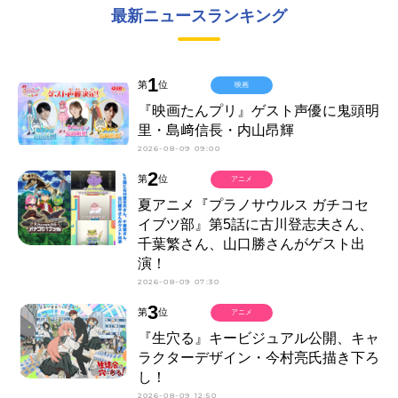
最新ニュースランキング
1
第
位
映画
『映画たんプリ』ゲスト声優に鬼頭明
里・島﨑信長・内山昂輝
2026-08-09 09:00
2
第
位
アニメ
夏アニメ『プラノサウルス ガチコセ
イブツ部』第5話に古川登志夫さん、
千葉繁さん、山口勝さんがゲスト出
演！
2026-08-09 07:30
3
第
位
アニメ
『生穴る』キービジュアル公開、キャ
ラクターデザイン・今村亮氏描き下ろ
し！
2026-08-09 12:50