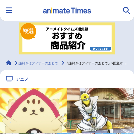
HOME
ランキング
アニメ
声優
ラジオ
みんなの声
グッズ
映画
animateTimes
謎解きはディナーのあとで
『謎解きはディナーのあとで』×国立市コラボ｜追加キャストに堀江由衣ら
アニメ
マンガ・ラノベ
ゲーム・アプリ
音楽
コスプレ
2.5次元
配信・Vtuber
トレンド
無料マンガ
最新記事一覧
アニメ記事一覧
声優記事一覧