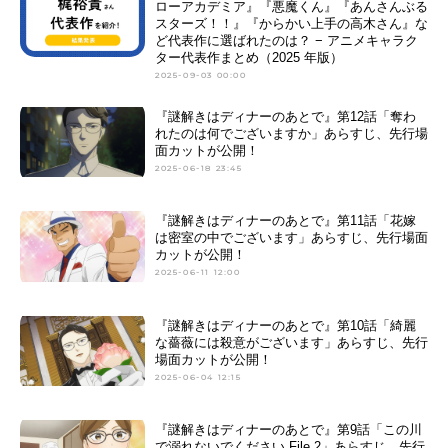
ローアカデミア』『悪魔くん』『あんさんぶる
スターズ！！』『からかい上手の高木さん』な
ど代表作に選ばれたのは？ − アニメキャラク
ター代表作まとめ（2025 年版）
2025-09-03 00:00
『謎解きはディナーのあとで』第12話「奪わ
れたのは何でございますか」あらすじ、先行場
面カットが公開！
2025-06-18 23:45
『謎解きはディナーのあとで』第11話「花嫁
は密室の中でございます」あらすじ、先行場面
カットが公開！
2025-06-11 12:00
『謎解きはディナーのあとで』第10話「綺麗
な薔薇には殺意がございます」あらすじ、先行
場面カットが公開！
2025-06-04 12:15
『謎解きはディナーのあとで』第9話「この川
で溺れないでください File 2」あらすじ、先行