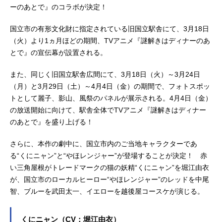
ーのあとで』のコラボが決定！
国立市の有形文化財に指定されている旧国立駅舎にて、3月18日
（火）より1ヵ月ほどの期間、TVアニメ『謎解きはディナーのあ
とで』の宣伝幕が設置される。
また、同じく旧国立駅舎広間にて、3月18日（火）～3月24日
（月）と3月29日（土）～4月4日（金）の期間で、フォトスポッ
トとして麗子、影山、風祭のパネルが展示される。4月4日（金）
の放送開始に向けて、駅舎全体でTVアニメ『謎解きはディナー
のあとで』を盛り上げる！
さらに、本作の劇中に、国立市内のご当地キャラクターであ
る“くにニャン”と“やほレンジャー”が登場することが決定！ 赤
い三角屋根がトレードマークの猫の妖精“くにニャン”を堀江由衣
が、国立市のローカルヒーロー“やほレンジャー”のレッドを中尾
智、ブルーを武田太一、イエローを越後屋コースケが演じる。
くにニャン（CV：堀江由衣）