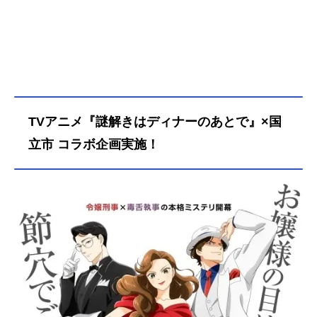
ますか？」――暴言すれすれの毒舌
で麗子の推理力のなさを指摘しつつ
も、影山は鮮やかに事件の謎を解き
明かしていく。作品名謎解きはディ
ナーのあとで放送形態TVアニメスケ
ジュール2025年4月4日（金）〜2025
年6月20日（金）フジテレビ系「ノイ
タミナ」にて話数全12話キャスト宝
TVアニメ『謎解きはディナーのあとで』×国
生麗子：花澤香菜影山：梶裕貴風祭
京一郎：宮野真守スタッフ原作：東
立市 コラボ企画実施！
川篤哉キャラクター原案：橘オレコ
監督：増原光幸シリーズ構成：國澤
真理子キャラクターデザイン：河田
泉美術設定：矢内京子 高山雅子
藤瀬智康美術監督：小倉宏昌色彩設
計：大野春恵3DCGディレクター：新
垣隼撮影監督：井上洋志特効ディレ
クター：谷口久美子編集：塚常真理
子音響監督：清水洋史音楽：はまた
けしアニメーション制作：マッドハ
ウス主題歌OP：「MONTAGE」中島