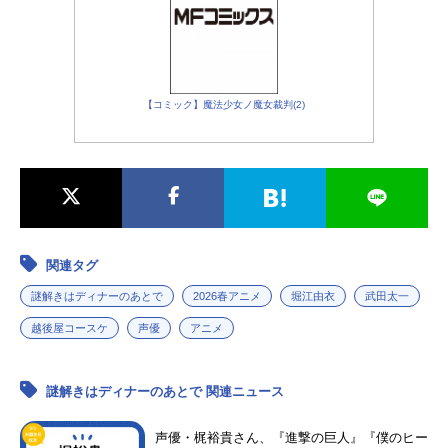
【コミック】魔法少女ノ魔女裁判(2)
関連タグ
謎解きはディナーのあとで
2026春アニメ
堀江由衣
武田太一
越後屋コースケ
声優
アニメ
謎解きはディナーのあとで 関連ニュース
声優・梶裕貴さん、『進撃の巨人』『僕のヒー