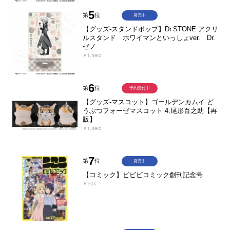
5
第
位
発売中
【グッズ-スタンドポップ】Dr.STONE アクリ
ルスタンド ホワイマンといっしょver. Dr.
ゼノ
￥1,980
6
第
位
予約受付中
【グッズ-マスコット】ゴールデンカムイ ど
うぶつフォーゼマスコット 4.尾形百之助【再
販】
￥1,980
7
第
位
発売中
【コミック】ビビビコミック創刊記念号
￥935