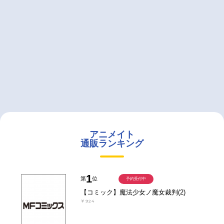
アニメイト
通販ランキング
1
第
位
予約受付中
【コミック】魔法少女ノ魔女裁判(2)
￥924