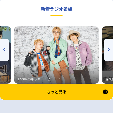
新着ラジオ番組
Trignalのキラキラ☆ビートＲ
森久
もっと見る