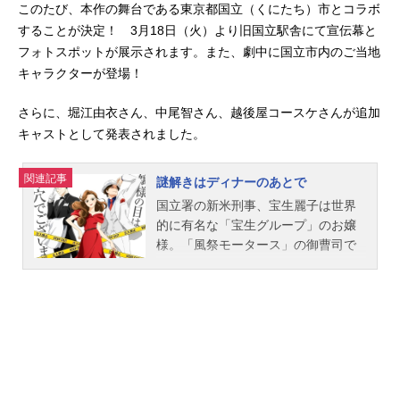
このたび、本作の舞台である東京都国立（くにたち）市とコラボ
することが決定！ 3月18日（火）より旧国立駅舎にて宣伝幕と
フォトスポットが展示されます。また、劇中に国立市内のご当地
キャラクターが登場！
さらに、堀江由衣さん、中尾智さん、越後屋コースケさんが追加
キャストとして発表されました。
関連記事
謎解きはディナーのあとで
国立署の新米刑事、宝生麗子は世界
的に有名な「宝生グループ」のお嬢
様。「風祭モータース」の御曹司で
ある風祭警部の下で、数々の事件に
奮闘中。大豪邸に帰ると、地味なパ
ンツスーツからドレスに着替えてデ
ィナーを楽しむ麗子だが、難解な事
件にぶちあたるたびに、その一部始
終を相談する相手は“執事兼運転手”の
影山。「お嬢様の目は節穴でござい