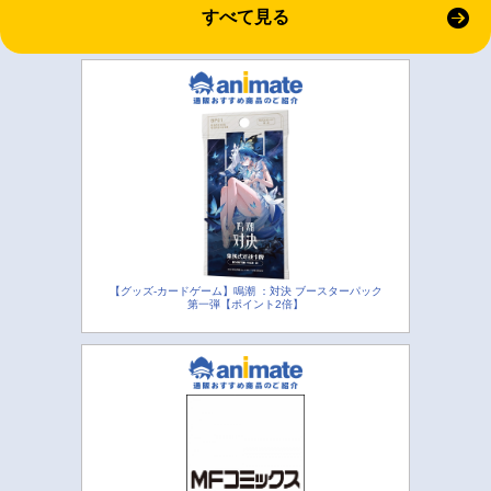
すべて見る
【グッズ-カードゲーム】鳴潮 ：対決 ブースターパック
第一弾【ポイント2倍】