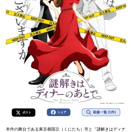
健人ED：「ラプソディ」BILLYBO
O...
画像一覧 (5件)
シェア
ポスト
本作の舞台である東京都国立（くにたち）市と『謎解きはディナ