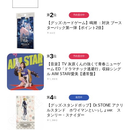
2
第
位
予約受付中
【グッズ-カードゲーム】鳴潮 ：対決 ブース
ターパック第一弾【ポイント2倍】
￥440
3
第
位
予約受付中
【音楽】TV 灰原くんの強くて青春ニューゲ
ーム ED「ドラマチック逃避行」収録シング
ル AIM STAR/愛美【通常盤】
￥1,999
4
第
位
発売中
【グッズ-スタンドポップ】Dr.STONE アクリ
ルスタンド ホワイマンといっしょver. ス
タンリー・スナイダー
￥1,980