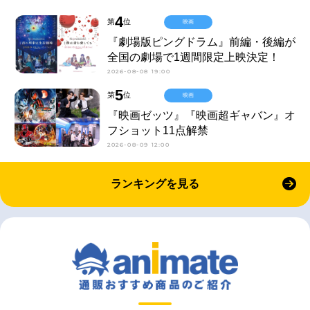
4
第
位
映画
『劇場版ピングドラム』前編・後編が
全国の劇場で1週間限定上映決定！
2026-08-08 19:00
5
第
位
映画
『映画ゼッツ』『映画超ギャバン』オ
フショット11点解禁
2026-08-09 12:00
ランキングを見る