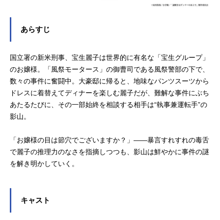
あらすじ
国立署の新米刑事、宝生麗子は世界的に有名な「宝生グループ」
のお嬢様。「風祭モータース」の御曹司である風祭警部の下で、
数々の事件に奮闘中。大豪邸に帰ると、地味なパンツスーツから
ドレスに着替えてディナーを楽しむ麗子だが、難解な事件にぶち
あたるたびに、その一部始終を相談する相手は“執事兼運転手”の
影山。
「お嬢様の目は節穴でございますか？」――暴言すれすれの毒舌
で麗子の推理力のなさを指摘しつつも、影山は鮮やかに事件の謎
を解き明かしていく。
キャスト