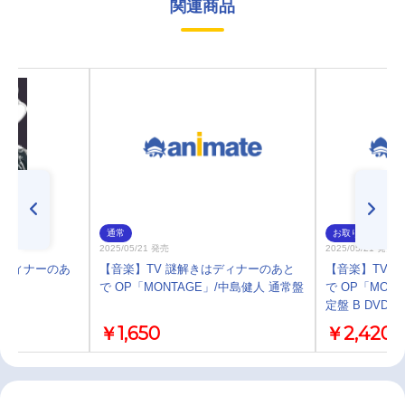
関連商品
通常
お取り寄せ
2025/05/21 発売
2025/05/21 発売
きはディナーのあ
【音楽】TV 謎解きはディナーのあと
【音楽】TV 
版】
で OP「MONTAGE」/中島健人 通常盤
で OP「MON
定盤 B DVD付
￥1,650
￥2,420