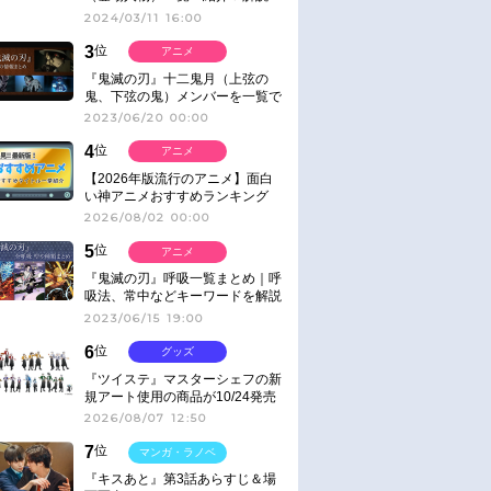
2024/03/11 16:00
3
位
アニメ
『鬼滅の刃』十二鬼月（上弦の
鬼、下弦の鬼）メンバーを一覧で
紹介＆解説（登場鬼の情報まと
2023/06/20 00:00
め）
4
位
アニメ
【2026年版流行のアニメ】面白
い神アニメおすすめランキング
【名作・話題作】｜ジャンル別人
2026/08/02 00:00
気作品をピックアップ
5
位
アニメ
『鬼滅の刃』呼吸一覧まとめ｜呼
吸法、常中などキーワードを解説
2023/06/15 19:00
6
位
グッズ
『ツイステ』マスターシェフの新
規アート使用の商品が10/24発売
2026/08/07 12:50
7
位
マンガ・ラノベ
『キスあと』第3話あらすじ＆場