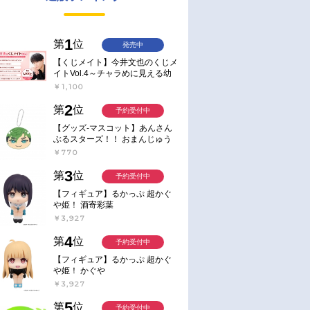
1
第
位
発売中
【くじメイト】今井文也のくじメ
イトVol.4～チャラめに見える幼
馴染、実は一途で独占欲が強いん
￥1,100
です～
2
第
位
予約受付中
【グッズ-マスコット】あんさん
ぶるスターズ！！ おまんじゅう
にぎにぎマスコット ねくすと2
￥770
Hbox
3
第
位
予約受付中
【フィギュア】るかっぷ 超かぐ
や姫！ 酒寄彩葉
￥3,927
4
第
位
予約受付中
【フィギュア】るかっぷ 超かぐ
や姫！ かぐや
￥3,927
5
第
位
予約受付中