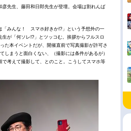
和彦先生、藤田和日郎先生が登壇。会場は割れんば
は「みんな！ スマホ好きか!?」という予想外の一
先生が「何ソレ!?」とツッコむ。挨拶からフルスロ
だった本イベントだが、開催直前で写真撮影が許可さ
してしまうと面白くない、（撮影には条件があるが）
頭で考えて撮影して、とのこと。こうしてスマホ等
。