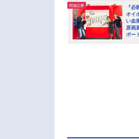
関連記事
『必
オイ
い血
原画展
ポー
炎の
別企
202
マル
開催
舞台
の日
ルに
ム」
よペ
はじ
虫氏
また