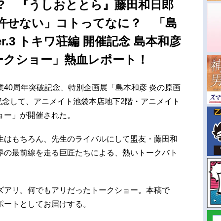
!? 『うしおととら』藤田和日郎
許せない」コトってなに？ 「島
r.3 トキワ荘編 開催記念 島本和彦
ークショー」熱血レポート！
40周年突破記念、特別企画展「島本和彦 炎の原画
催を記念して、アニメイト池袋本店地下2階・アニメイト
ョー」が開催された。
生はもちろん、先生のライバルにして盟友・藤田和
界の最前線を走る巨匠たちによる、熱いトークバト
ズアリ。何でもアリだったトークショー。本稿で
ポートとしてお届けする。