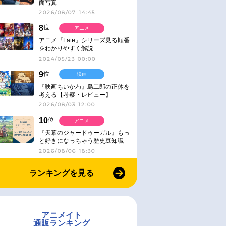
面写真
2026/08/07 14:45
8
位
アニメ
アニメ『Fate』シリーズ見る順番
をわかりやすく解説
2024/05/23 00:00
9
位
映画
『映画ちいかわ』島二郎の正体を
考える【考察・レビュー】
2026/08/03 12:00
10
位
アニメ
『天幕のジャードゥーガル』もっ
と好きになっちゃう歴史豆知識
2026/08/06 18:30
ランキングを見る
アニメイト
通販ランキング