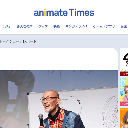
ラジオ
みんなの声
グッズ
映画
マンガ・ラノベ
ゲーム・アプリ
音楽
メ
声優
ラジオ
み
のトークショー」レポート
コスプレ
2.5次元
配信
アニメ映画一覧
今期アニメ曜日別一覧
実写化映画一覧
春アニメ
男性声優/女性声優一覧
夏アニメ
FOLLOW US