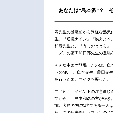
ター
あなたは“島本派”？ 
は、
トレ
記者
から
両先生の登壇前から異様な熱気
運ん
生』『逆境ナイン』『燃えよペ
記者
和彦先生と、『うしおととら』
記者
ーズ」の藤田和日郎先生の登場
担当編
そんな中まず登場したのは、島
トのMC）。島本先生、藤田先
を行うため、マイクを握った。
自己紹介、イベントの注意事項
てから、「島本和彦の方が好き
施。客席の“島本派”である一人
た。この日来場したファンの半数