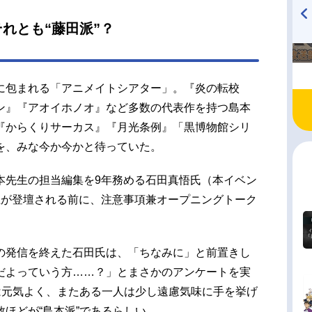
『アニメ店長』も大きな存在感を放った。本稿で
それとも“藤田派”？
熱く燃えたぎる炎のような本原画展の様子をフォ
TVアニメ『戦隊大失格』
ハイキュー!! 烏野高校放送部!
ポートとしてご紹介。さらに、同日に開催された
radio 大直会 2nd season
発表会の模様もお届けする。島本先生の直筆原稿
伝わってくる熱とパワーを感じ、ぜひ現地に足を
に包まれる「アニメイトシアター」。『炎の転校
でほしい。島本先生もビデオメッセージで参戦！
ン』『アオイホノオ』など多数の代表作を持つ島本
発表レポート本原画展一般公開前日に行われた
『からくりサーカス』『月光条例』「黒博物館シリ
発表会では、高際みゆき豊島区長と、島本先生の
を、みな今か今かと待っていた。
集を9...
本先生の担当編集を9年務める石田真悟氏（本イベン
生が登壇される前に、注意事項兼オープニングトーク
の発信を終えた石田氏は、「ちなみに」と前置きし
だよっていう方……？」とまさかのアンケートを実
は元気よく、またある一人は少し遠慮気味に手を挙げ
ほどが“島本派”であるらしい。