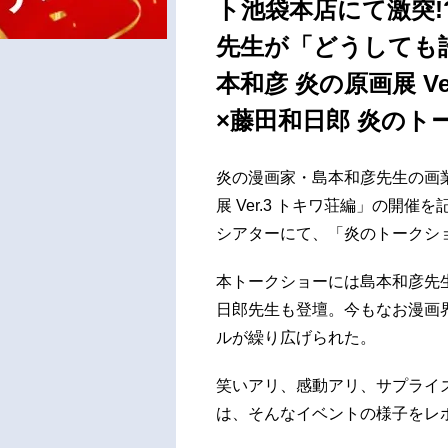
ト池袋本店にて激突
先生が「どうしても
本和彦 炎の原画展 Ve
×藤田和日郎 炎のト
炎の漫画家・島本和彦先生の画業
展 Ver.3 トキワ荘編」の開
シアターにて、「炎のトークシ
本トークショーには島本和彦先
日郎先生も登壇。今もなお漫画
ルが繰り広げられた。
笑いアリ、感動アリ、サプライ
は、そんなイベントの様子をレ