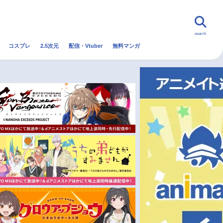
search
コスプレ
2.5次元
配信・Vtuber
無料マンガ
んなの声
グッズ
映画
・Vtuber
トレンド
無料マンガ
秋アニメ
冬アニメ