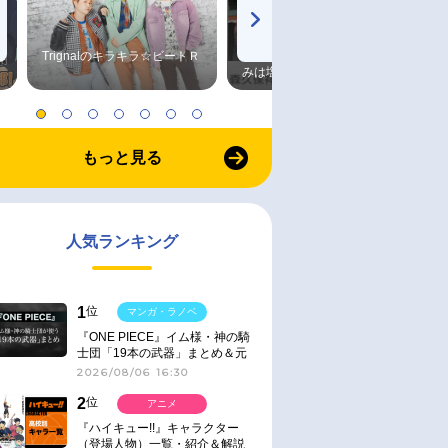
Trignalのキラキラ☆ビートＲ
森久保祥太郎×浪川大輔 つま
みは塩だけ
もっと見る
人気ランキング
1
位
マンガ・ラノベ
『ONE PIECE』イム様・神の騎
士団「19本の武器」まとめ＆元
ネタ
2026/08/06 16:30
2
位
アニメ
『ハイキュー!!』キャラクター
（登場人物）一覧・紹介＆解説