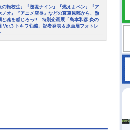
殺の転校生』『逆境ナイン』『燃えよペン』『ア
ホノオ』『アニメ店長』などの直筆原稿から、熱
潮と魂を感じろっ!! 特別企画展「島本和彦 炎の
 Ver.3 トキワ荘編」記者発表＆原画展フォトレ
ト
漫画家・島本和彦先生の画業40周年突破記念、特
画展「島本和彦炎の原画展Ver.3トキワ荘編」が、
4年12月7日（土）より開催中。2023年4月に有楽町
イ、2024年6月に宝塚市立手塚治虫記念館で巡回
された本原画展。満を持して行われる「Ver.3」の
に選ばれたのは、マンガの巨匠が集い、若き青春
々を過ごした伝説のアパート「トキワ荘」をモデ
開館された「豊島区立トキワ荘マンガミュージア
である。『必殺の転校生』『逆境ナイン』『燃え
ン』『アオイホノオ』など、代表作の直筆原稿を
め、石ﾉ森章太郎氏原作の『スカルマン』、手塚治
原作の『マグマ大使』の原画も展示されている。
、島本先生が生み出したアニメイトのCMキャラク