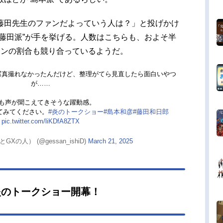
藤田先生のファンだよっていう人は？」と投げかけ
藤田派”が手を挙げる。人数はこちらも、およそ半
ァンの割合も競り合っているようだ。
写真撮れなかったんだけど、整理がてら見直したら面白いやつ
が……
も声が聞こえてきそうな躍動感。
てみてください。
#炎のトークショー
#島本和彦
#藤田和日郎
pic.twitter.com/liKDfA8ZTX
Xの人） (@gessan_ishiD)
March 21, 2025
炎のトークショー開幕！