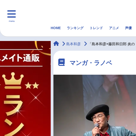
menu
HOME
ランキング
トレンド
アニメ
声優
HOME
ランキング
アニ
animateTimes
島本和彦
「島本和彦×藤田和日郎 炎
マンガ・ラノベ
ゲーム・アプリ
音楽
マンガ・ラノベ
最新記事一覧
アニメ記事一覧
声優記事一覧