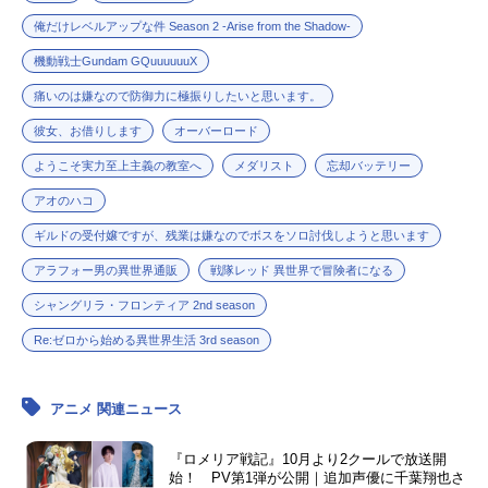
俺だけレベルアップな件 Season 2 -Arise from the Shadow-
機動戦士Gundam GQuuuuuuX
痛いのは嫌なので防御力に極振りしたいと思います。
彼女、お借りします
オーバーロード
ようこそ実力至上主義の教室へ
メダリスト
忘却バッテリー
アオのハコ
ギルドの受付嬢ですが、残業は嫌なのでボスをソロ討伐しようと思います
アラフォー男の異世界通販
戦隊レッド 異世界で冒険者になる
シャングリラ・フロンティア 2nd season
Re:ゼロから始める異世界生活 3rd season
アニメ 関連ニュース
『ロメリア戦記』10月より2クールで放送開
始！ PV第1弾が公開｜追加声優に千葉翔也さ