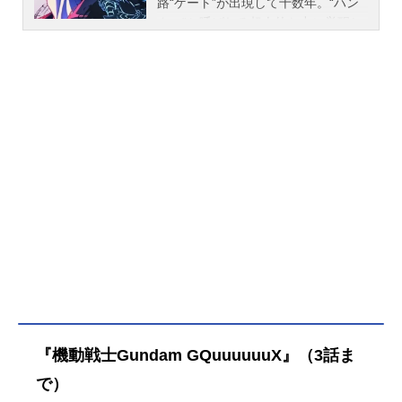
路“ゲート”が出現して十数年。“ハン
ター”と呼ばれる超人的な力に覚醒し
た人間たちと、ゲート内のダンジョ
ンに存在するモンスターとの戦いは
絶え間なく続いている。本来、ハン
ターの能力は覚醒時から成長せず、
そのランクも変わることはない。し
かし、人類最弱兵器と呼ばれていた
低ランクハンターの水篠旬は、二重
ダンジョンでのレイド中に自分だけ
が「レベルアップする」力を手に入
れ、戦いの中で能力を高めていく。
転職クエストをクリアして、影の兵
⼠を従わせることができる職業『影
の君主』を手に入れた旬は、病気の
母を治す可能性のある「命の神水」
の素材を求めて新たな戦いに身を投
じていくのだった。作品名俺だけレ
『機動戦士Gundam GQuuuuuuX』（3話ま
ベルアップな件Season2-Arisefromth
eShadow-放送形態TVアニメシリー
で）
ズ俺だけレベルアップな件スケジュ