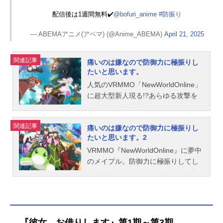
配信後は1週間無料✔️
@bofuri_anime
#防振り
— ABEMAアニメ(アベマ) (@Anime_ABEMA)
April 21, 2025
関連記事
痛いのは嫌なので防御力に極振りし
たいと思います。
人気のVRMMO「NewWorldOnline」
に超大型新人現る!?あらゆる攻撃を
無効化し、致死毒スキルでモンスタ
ーもプレイヤーも徹底蹂躙！ 異常
関連記事
痛いのは嫌なので防御力に極振りし
な戦いぶりから「歩く要塞」とも
たいと思います。2
「ラスボス」とも呼ばれるそのプレ
イヤーの正体は、ただの美少女初心
VRMMO『NewWorldOnline』に夢中
者だった！何を隠そうこのメイプル
のメイプル。防御力に極振りしてし
は、友人のサリーに勧められてゲー
まい、プレイ当初はカッチカチの耐
ムをスタートさせたばかり。ゲーム
久プレイになるかと思われたが、凶
知識に乏しく、ステータスポイント
悪なスキルを複数取得し、繰り広げ
をVIT（防御力）に極振りしてしま
たのは蹂躙に次ぐ蹂躙!異常な戦いぶ
い、最初はザコモンスターにすら翻
りから、「ラスボス」扱いされる有
『彼女、お借りします』第1期～第3期