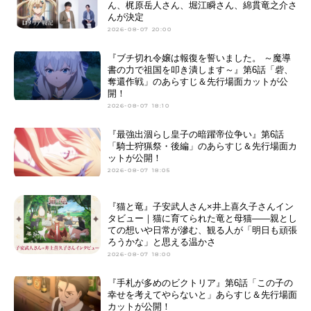
ん、梶原岳人さん、堀江瞬さん、綿貫竜之介さ
んが決定
2026-08-07 20:00
『ブチ切れ令嬢は報復を誓いました。 ～魔導
書の力で祖国を叩き潰します～』第6話「砦、
奪還作戦」のあらすじ＆先行場面カットが公
開！
2026-08-07 18:10
『最強出涸らし皇子の暗躍帝位争い』第6話
「騎士狩猟祭・後編」のあらすじ＆先行場面カ
ットが公開！
2026-08-07 18:05
『猫と竜』子安武人さん×井上喜久子さんイン
タビュー｜猫に育てられた竜と母猫――親とし
ての想いや日常が滲む、観る人が「明日も頑張
ろうかな」と思える温かさ
2026-08-07 18:00
『手札が多めのビクトリア』第6話「この子の
幸せを考えてやらないと」あらすじ＆先行場面
カットが公開！