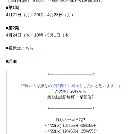
【無料配信】※各話、一挙配信時間から1週間無料。
ウジが彼女の前に姿を現す。そし
て、世界は新たな時代を迎えようと
■第1期
していた。作品名機動戦士GundamG
4月21日（月）20時～4月28日（月）
QuuuuuuX放送形態TVアニメシリー
ズガンダムシリーズスケジュール202
■第2期
5年4月8日（火）～2025年6月24日
4月24日（木）10時～5月1日（木）
（火）日本テレビ系列にて話数全12
話キャストアマテ・ユズリハ(マチ
■視聴は
こちら
ュ)：黒沢ともよニャアン：石川由依
シュウジ・イトウ：土屋神葉シャリ
■詳細
ア・ブル：川田紳司エグザベ・オリ
ベ：山下誠一郎コモリ・ハーコー
?️━━━━━━━━━━━?️
ト：藤田茜ラシット：広瀬さやコワ
ル：村井雄治タンギ：中務貴幸オシ
『
#痛いのは嫌なので防御力に極振りしたいと思います
。』
このあと20時から
ロ：中村源太セファ：渡辺理沙ベノ
第1期全話"無料"一挙配信?
ワ：江越彬紀アンキー：伊瀬茉莉也
ジェジー：徳本恭敏ナブ：千葉翔也
?️━━━━━━━━━━━?️
ケーン：永野由祐ハロ／タマキ・ユ
ズリハ：釘宮理恵ポメラニアン：越
残りの一挙日程?️
後屋コースケアラガ：丹羽正人ラゴ
・4/22(火) 13時55分~19時55分
・4/22(火) 19時55分~25時55分
ウチ：下山...