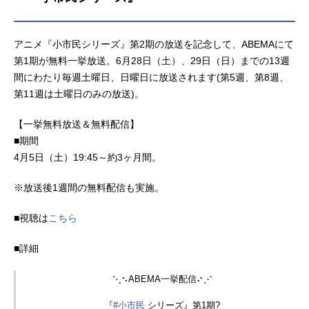
アニメ『小市民シリーズ』第2期の放送を記念して、ABEMAにて
第1期が無料一挙放送。6月28日（土）、29日（日）までの13週
間にわたり毎週土曜日、日曜日に放送されます(第5週、第8週、
第11週は土曜日のみの放送)。
【一挙無料放送＆無料配信】
■期間
4月5日（土）19:45～約3ヶ月間。
※放送後1週間の無料配信も実施。
■視聴は
こちら
■詳細
⋱⠢ABEMA一挙配信⠔⋰
『
#小市民
シリーズ』第1期?