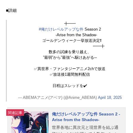
ターデザイン：斎藤敦史サブキャラ
クターデザイン・総作画監督：具志
■詳細
堅眞由色彩設計：秋元由紀美術監
督：伊藤聖（スタジオARA）美術設
╋━━
定：青木智由紀 イノセユキエ撮影
#俺だけレベルアップな件
Season 2
監督：塩川智幸（T2studio）CGディ
-Arise from the Shadow-
レクター：越田祐史編集：松原理...
ゴールデンウィーク一挙放送決定❗️
━━╋
数多の試練を乗り越え、
”最弱”から”最強”へ駆けあがる─
✅異世界・ファンタジーアニメ2chで放送
✅放送後1週間無料配信
日程はスレッドを✔️
— ABEMAアニメ(アベマ) (@Anime_ABEMA)
April 18, 2025
関連記事
俺だけレベルアップな件 Season 2 -
Arise from the Shadow-
世界各地に異次元と現世界を結ぶ通