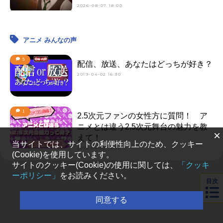
2026-08-07 18:00
アニメ みんなの声
5
配信、放送、あなたはどっちが好き？
2019-04-02 16:30
1
2.5次元ファンの女性方に質問！ ア
ニメとは違う2.5次元舞台の魅力を教
×
えて！
当サイトでは、サイトの利便性向上のため、クッキー
2019-04-02 16:30
(Cookie)を使用しています。
サイトのクッキー(Cookie)の使用に関しては、
「クッキ
ーポリシー」
をお読みください。
目次
同意する