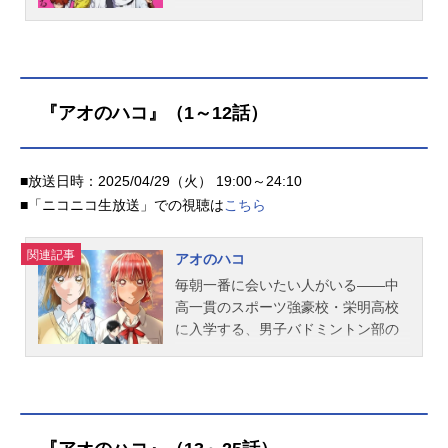
とり蛇崩遊大：三宅貴大鹿本すず：
国の強豪校からスカウトを受けてい
伊藤彩沙高峰瞳：加藤英美里結束の
た彼らが進学したのは何故か野球無
ぞみ：小清水亜美瀬古間衛：村治学
名校の東京都立小手指高校だった。
スタッフ原作：つるまいかだ（講談
さらに圭は記憶喪失で野球に関する
社「アフタヌーン」連載）監督：山
知識も失っていた。そしてかつて彼
『アオのハコ』（1～12話）
本靖貴シリーズ構成・脚本：花田十
らに敗れ散り野球から遠ざかってい
輝キャラクターデザイン：亀山千夏
た天才たちも、偶然同じ高校に入学
総作画監督：亀山千夏 伊藤陽祐フ
しており…。巡り合い、再び動き出
■放送日時：2025/04/29（火） 19:00～24:10
ィギュアスケート振付：鈴木明子フ
す彼らの高校野球ストーリーがいま
■「ニコニコ生放送」での視聴は
こちら
ィギュアスケート監督・3DCGディレ
始まる―！作品名忘却バッテリー放
クター：こうじ3DCGビジュアルディ
送形態TVアニメスケジュール2024年
レクター：戸田貴之3DCGアニメーシ
関連記事
4月9日（火）〜2024年7月2日（火）
アオのハコ
ョンスーパーバイザー：堀正太郎3D
テレビ東京系・AT-Xにて話数全12話
毎朝一番に会いたい人がいる――中
CGプロデューサー：飯島哲色彩設
キャスト清峰葉流火：増田俊樹要
高一貫のスポーツ強豪校・栄明高校
計...
圭：宮野真守藤堂葵：阿座上洋平千
に入学する、男子バドミントン部の
早瞬平：島﨑信長山田太郎：梶裕貴
一年生・猪股大喜。大喜は毎朝、朝
土屋和季：山谷祥生国都英一郎：大
練で顔を合わせる一つ上の先輩、鹿
塚剛央巻田広伸：石井マーク桐島秋
野千夏に恋をする。千夏は女子バス
斗：河西健吾スタッフ原作：みかわ
ケットボール部のエースで、校内外
絵子（集英社「少年ジャンプ+」連
問わず人気の高嶺の花。部活に恋に