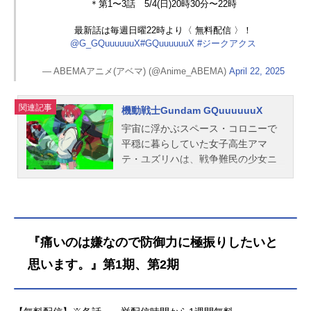
＊第1〜3話 5/4(日)20時30分〜22時
最新話は毎週日曜22時より〈 無料配信 〉！
@G_GQuuuuuuX
#GQuuuuuuX
#ジークアクス
— ABEMAアニメ(アベマ) (@Anime_ABEMA)
April 22, 2025
関連記事
機動戦士Gundam GQuuuuuuX
宇宙に浮かぶスペース・コロニーで
平穏に暮らしていた女子高生アマ
テ・ユズリハは、戦争難民の少女ニ
ャアンと出会ったことで、非合法な
モビルスーツ決闘競技《クランバト
ル》に巻き込まれる。エントリーネ
ーム《マチュ》を名乗るアマテは、G
QuuuuuuXを駆り、苛烈なバトルの
『痛いのは嫌なので防御力に極振りしたいと
日々に身を投じていく。同じ頃、宇
思います。』第1期、第2期
宙軍と警察の双方から追われていた
正体不明のモビルスーツ《ガンダ
ム》と、そのパイロットの少年シュ