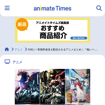
HOME
ランキング
アニメ
声優
ラジオ
みんなの声
グッズ
映画
animateTimes
アニメ
GWに一挙無料放送＆配信されるアニメまとめ｜『俺レベ』『ようじつ』『アオのハコ』など
アニメ
マンガ・ラノベ
ゲーム・アプリ
音楽
コスプレ
2.5次元
配信・Vtuber
トレンド
無料マンガ
最新記事一覧
アニメ記事一覧
声優記事一覧