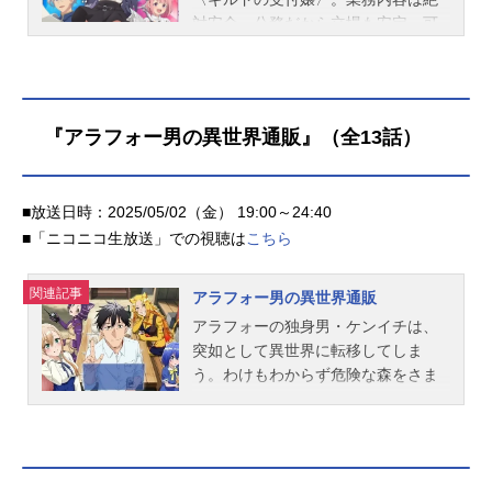
イティブアドバイザー：モギシンゴ
対安全。公務だから立場も安定。可
企画プロデュース：UNLIMITEDPRO
愛い制服に身を包み、カウンター越
DUCEbyTMSアニメーション制作：
しに笑顔で冒険者たちをご案内。受
テレコム・アニメーションフィルム
付時間が終わったら、のんびりと事
主題歌OP1...
務作業を済ませて定時に帰宅。愛し
『アラフォー男の異世界通販』（全13話）
の我が家でくつろいで、さあ、明日
も元気に働こうーー。アリナ・クロ
ーバーは、そんな理想の職業に就い
■放送日時：2025/05/02（金） 19:00～24:40
たはずだった。しかし。その実態
■「ニコニコ生放送」での視聴は
こちら
は、理想とは程遠かったーひとたび
ダンジョンの攻略が滞れば、カウン
ターは大混雑。めんどくさい対応を
関連記事
アラフォー男の異世界通販
求める冒険者もちらほら。顔で笑っ
アラフォーの独身男・ケンイチは、
て心で泣いて、厄介な顧客をやり過
突如として異世界に転移してしま
ごしても、今度は大量の書類仕事が
う。わけもわからず危険な森をさま
待っている。やる気は残ってないけ
よう中で、巨大ネット通販サイト
れど、明日に回せばなおしんどい。
「シャングリ・ラ」が使えることに
おかげで来る日も来る日も残業地
気づく。それは異世界のアイテムを
獄...ああ、もう我慢の限界!!アリナが
換金し、現代日本の商品を購入でき
不満を爆発させると、隠し持った一