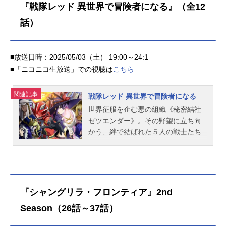
る“チート能力”だった！能力を駆使し
『戦隊レッド 異世界で冒険者になる』（全12
面が顔を出す。チームで挑むことす
て商売を始めたケンイチは、瞬く間
ら危険なダンジョンにソロで乗り込
話）
に商人として頭角を現していく。
み、銀に輝く大鎚【ルビ:ウォーハン
「目指すは、異世界でのスローライ
マー】で、強大なボスを叩き伏せる
フ！」街はずれの森で自由気ままな
――。何を隠そう彼女こそ、正体不
■放送日時：2025/05/03（土） 19:00～24:1
自給自⾜の生活を送ろうとする
明、神出鬼没、街で噂の凄腕冒険者
が……。才気溢れるケンイチに惹か
■「ニコニコ生放送」での視聴は
こちら
〈処刑人〉その人だったのだ!!でも、
れた少女たちが押し寄せ、さらには
そのことは絶対に隠し通さなければ
次々とトラブルに巻き込まれ――ア
関連記事
ならない。なぜなら受付嬢は副業禁
戦隊レッド 異世界で冒険者になる
ラフォー男は、念願のスローライフ
止で、バレたら即刻クビだから...。
世界征服を企む悪の組織《秘密結社
を実現できるのか!?異世界ファンタ
アリナの平穏な暮らしは、守ら...
ゼツエンダー》。その野望に立ち向
ジーここに開幕！作品名アラフォー
かう、絆で結ばれた５人の戦士たち
男の異世界通販放送形態TVアニメス
がいた。そのヒーローの名は、《絆
ケジュール2025年1月9日（木）～20
創戦隊キズナファイブ》!!キズナファ
25年4月3日（木）TOKYOMXほか話
イブの５人は、遂にゼツエンダーと
数全13話キャストケンイチ：諏訪部
の最終決戦へ。壮絶な戦いの中で傷
順一プリムラ：本渡楓アネモネ：久
付いていく仲間たち。４人の想いを
野美咲ミャレー：富田美憂ニャメ
『シャングリラ・フロンティア』2nd
背に、《キズナレッド》は単身《絶
ナ：小林ゆうリリス：羊宮妃那アマ
Season（26話～37話）
縁王》へと挑む。激戦の果てに敵と
ランサス：小清水亜美メリッサ：花
相打ちになるレッド。命を落とした
澤香菜スタッフ原作：朝倉一二三