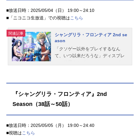
―――かに思われたのだが、気が付
うみハル（掲載月刊「Gファンタジ
■放送日時：2025/05/04（日） 19:00～24:10
くとそこは《未知の世界》だった！
ー」スクウェア・エニックス刊）キ
異世界でも困った人々を救うため、
■「ニコニコ生放送」での視聴は
こちら
ャラクター原案：やまかわ監督：夕
真っ赤なヒーローは冒険者となり今
澄慶英！シリーズ構成：赤星政尚キ
日も戦う！《異世界×戦隊ヒーロー》
ャラクターデザ...
関連記事
シャングリラ・フロンティア 2nd se
でおくる、絆の最強英雄譚!!作品名戦
ason
隊レッド異世界で冒険者になる放送
「クソゲー以外をプレイするなん
形態TVアニメスケジュール2025年1
て、いつ以来だろうな」ディスプレ
月12日（日）～2025年3月30日
イを使用するゲームが、レトロゲー
（日）TOKYOMX・AT-Xほか話数全1
ムに分類されるようになった、少し
2話キャスト浅垣灯悟／キズナレッ
だけ未来の世界。この世界では、最
ド：井藤智哉イドラ・アーヴォル
新のVR技術に内容が追いついていな
ン：稲垣好テルティナ・リズ・ワー
い、いわゆる“クソゲー”と呼ばれる作
グレイ・アヴァルロスト：田中美海
『シャングリラ・フロンティア』2nd
品が大量にリリースされていた。そ
ロゥジー・ミスト：大野智敬ラーニ
Season（38話～50話）
んな数多のクソゲーをクリアするこ
ヤ：白石晴香アジール・アヌマ・ク
とに情熱を捧げてきた１人の“クソゲ
クジャ：古川慎シャウハ・シェムハ
ーハンター”陽務楽郎。彼が次に挑ん
ザール：白石涼子アブダビ：吉野裕
だのはクソゲーの対極、総プレイヤ
■放送日時：2025/05/05（月） 19:00～24:40
行ヴィダン：鈴村健一万丈寺流／キ
ー数3000万人の“神ゲー”『シャング
■視聴は
こちら
ズナブルー：松風雅也飛星エミリ／
リラ・フロンティア』だった。集う