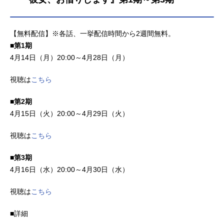
弄される始末だったが……。痛
名プレイヤーとなったのだった。親
っ……くない!?モンスターにどつき
友のサリーと立ち上げたギルド【楓
回されてもダメージゼロ、さらには
の木】も、個性的で頼れる仲間が集
【無料配信】※各話、一挙配信時間から2週間無料。
運良く一撃必殺のカウンタースキル
まり、その結束は一段と強まってい
■第1期
まで手に入れてしまう！ ひと癖も
った。そして――。『NewWorldOnli
4月14日（月）20:00～4月28日（月）
ふた癖もある仲間たちも加わり、ま
ne』に新たな階層が実装!かつてのラ
すます成長していくメイプル。ノー
イバルと手を組んだり、新たな仲間
視聴は
こちら
ダメージな大冒険が幕を開ける！作
が増えたり、さらに新たなイベント
品名痛いのは嫌なので防御力に極振
も開催されたり!?ここでもやっぱり
■第2期
りしたいと思います。放送形態TVア
メイプルたちの大暴れは確実......?世
4月15日（火）20:00～4月29日（火）
ニメスケジュール2020年1月8日
界は広がり、冒険はますます楽しく
（水）～2020年3月25日（水）AT-X
なっていく!作品名痛いのは嫌なので
視聴は
こちら
ほか話数全12話キャストメイプル：
防御力に極振りしたいと思います。2
本渡楓サリー：野口瑠璃子カスミ：
放送形態TVアニメシリーズ痛いのは
■第3期
早見沙織カナデ：新井里美マイ：加
嫌なので防御力に極振りしたいと思
隈亜衣ユイ：諏訪ななかクロム：杉
います。スケジュール2023年1月11
4月16日（水）20:00～4月30日（水）
山紀彰イズ：佐藤聡美スタッフ原
日（水）〜2023年4月19日（水）AT-
作：夕蜜柑（カドカワBOOKS『痛い
X・TOKYOMXほか話数全12話キャス
視聴は
こちら
のは嫌なので防御力に極振りしたい
トメイプル：本渡楓サリー：野口瑠
と思います。』/KADO...
璃子カスミ：早見沙織カナデ：新井
■詳細
里美マイ：加隈亜衣ユイ：諏訪なな