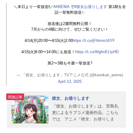
かクロム：杉山紀彰イズ：佐藤聡美
＼本日より一挙放送❗️／
#ABEMA
で
#彼女お借りします
第1期を全
話一挙無料放送✨
ペイン：小野賢章ドレッド：山崎た
くみフレデリカ：竹達彩奈ドラグ：
放送後は2週間無料公開！
神奈延年ミィ：佐藤利奈シン：山...
7月からの4期に向けて、ぜひご覧ください！
4/14(月)20:00〜4/15(火)2:00
https://t.co/jFhtmm16YF
4/15(火)8:00〜14:00にも放送！
https://t.co/WgfmELtyHD
第2〜3期も今週一挙放送?
— 「彼女、お借りします」TVアニメ公式 (@kanokari_anime)
April 13, 2025
関連記事
彼女、お借りします
『彼女、お借りします』は、宮島礼
吏によるラブコメ漫画作品。こちら
では、アニメ『彼女、お借りしま
す』のあらすじ、キャスト声優、ス
タッフ、オススメ記事をご紹介！