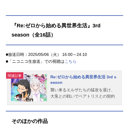
キズナイエロー：菊地美香堅岡修二
仲間、広がる世界。そして“宿敵”との
／キズ...
出会いが、彼の、全てのプレイヤー
の運命を変えていく!!最強クソゲーマ
ーによる最高のゲーム冒険譚、ここ
『Re:ゼロから始める異世界生活』3rd
に開幕!!作品名シャングリラ・フロン
season（全16話）
ティア2ndseason放送形態TVアニメ
シリーズシャングリラ・フロンティ
アスケジュール2024年10月13日
■放送日時：2025/05/06（火） 16:00～24:10
（日）〜2025年3月30日（日）TB
■「ニコニコ生放送」での視聴は
こちら
S・MBS系にて話数全25話キャスト
サンラク／陽務楽郎：内田雄馬サイ
ガ-0／斎賀玲：和氣あず未アーサ
関連記事
Re:ゼロから始める異世界生活 3rd s
ー・ペンシルゴン／天音永遠：日笠
eason
陽子オイカッツォ／魚臣慧：小市眞
襲い来るエルザたちの猛攻を退け、
琴エムル：日高里菜ヴァイスアッシ
大兎との戦いでベアトリスとの契約
ュ：大塚明夫サイガ-100／斎賀百：
を果たした「聖域」の解放から1年が
花守ゆみりAnimalia：千本木彩花キ
過ぎた。王選に臨むエミリア陣営は
ョージュ：中田譲治ビィラック：
一致団結、充実した日々を送ってい
富...
そのほかの作品
たナツキ・スバルだったが、平穏は
使者によって届けられた一枚の書状