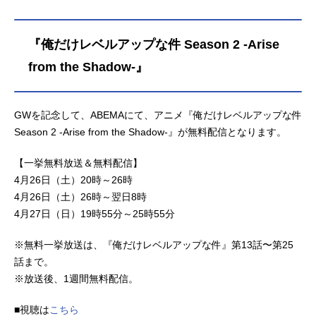
てた同級生の小佐内さんとたがいに
助け合う“互恵（ごけい）関係”を密か
に結び、小市民としての高校デビュ
『俺だけレベルアップな件 Season 2 -Arise
ーを飾り平穏な日々を送るつもりで
from the Shadow-』
いたのだ。ところがふたりの学園生
活に、なぜか不可解な事件や災難が
次々と舞い込んでくる。はたして小
GWを記念して、ABEMAにて、アニメ『俺だけレベルアップな件
鳩くんと小佐内さんは、小市民とし
ての穏やかな日々を手に入れること
Season 2 -Arise from the Shadow-』が無料配信となります。
ができるのだろうか。作品名小市民
シリーズ放送形態TVアニメスケジュ
【一挙無料放送＆無料配信】
ール2024年7月6日（土）～2024年9
4月26日（土）20時～26時
月14日（土）テレビ朝日系・BS朝日
4月26日（土）26時～翌日8時
ほか話数全10話キャスト小鳩常悟
4月27日（日）19時55分～25時55分
朗：梅田修一朗小佐内ゆき：羊宮妃
那堂島健吾：古川慎スタッフ原作：
※無料一挙放送は、『俺だけレベルアップな件』第13話〜第25
米澤穂信『春期限定いちごタルト事
話まで。
件』『夏期限定トロピカルパフェ事
※放送後、1週間無料配信。
件』（創元推理文庫刊）監督：神戸
守シリーズ構成：大野敏哉キャラク
■視聴は
こちら