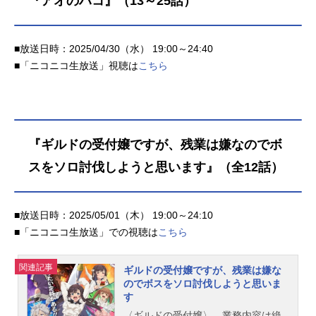
『アオのハコ』（13～25話）
載）試合制作：高嶋栄充監督：中園
勉強に、大喜にとって忙しい高校生
真登シリーズ構成：横手美智子副監
活がはじまる、そんなある日――作
督：飯田剛士キャラクターデザイ
品名アオのハコ放送形態TVアニメス
■放送日時：2025/04/30（水） 19:00～24:40
ン：長谷川ひとみアクション作画監
ケジュール2024年10月3日（木）～2
■「ニコニコ生放送」視聴は
こちら
督：立中順平 徳丸昌大美術監督：
025年3月27日（木）TBS系にて話数
船隠雄貴色彩設計：中野尚美撮影監
全25話キャスト猪股大喜：千葉翔也
督：川下裕樹３D監督：小川耕平編
鹿野千夏：上田麗奈蝶野雛：鬼頭明
集：吉武将人音楽：菊谷知樹 山崎
里笠原匡：小林千晃針生健吾：内田
寛子音響監督：名倉靖音響効果：長
雄馬西田諒介：坂田将吾船見渚：永
『ギルドの受付嬢ですが、残業は嫌なのでボ
谷川...
瀬アンナ島崎にいな：結川あさき兵
藤将太：小野友樹遊佐柊仁：小野賢
スをソロ討伐しようと思います』（全12話）
章守屋菖蒲：市ノ瀬加那松岡一馬：
梶裕貴スタッフ原作：三浦糀（集英
社「週刊少年ジャンプ」連載）監
■放送日時：2025/05/01（木） 19:00～24:10
督：矢野雄一郎キャラクターデザイ
■「ニコニコ生放送」での視聴は
こちら
ン・総作画監督：谷野美穂シリーズ
構成・脚本：柿原優子色彩設計：今
関連記事
ギルドの受付嬢ですが、残業は嫌な
野成美美術監督：藤井王之王撮影監
のでボスをソロ討伐しようと思いま
督：川下裕樹編集：笠原義宏音響監
す
督：明田川仁音楽：大間々昂クリエ
〈ギルドの受付嬢〉。業務内容は絶