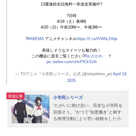
13週連続全話無料一挙放送実施中?
?日時
4/19（土）夜8時
4/20（日）午前10時〜、午後3時〜
?
#ABEMA
アニメチャンネル
https://t.co/lVWhLZtfqk
美味しそうなスイーツも魅力的！
この機会に是非ご覧ください?
#おさかわ
？
pic.twitter.com/xHvPfCkSUh
— TVアニメ『小市民シリーズ』公式 (@shoshimin_pr)
April 19,
2025
関連記事
小市民シリーズ
“たがいに助け合い、完全な小市民を
目指そう。”かつて“知恵働き”と称す
る推理活動により苦い経験をした小
鳩くんは、清く慎ましい小市民を目
指そうと決意していた。同じ志を立