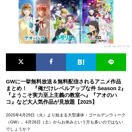
アニメ映画一覧
実写化映画一覧
今期アニメ曜日別一覧
春アニメ
夏アニメ
2025-04-25 17:00
秋アニメ
冬アニメ
男性声優/女性声優一覧
FOLLOW US
GWに一挙無料放送＆無料配信されるアニメ作品
まとめ！ 『俺だけレベルアップな件 Season 2』
『ようこそ実力至上主義の教室へ』『アオのハ
コ』など大人気作品が見放題【2025】
2025年4月29日（火）より始まる大型連休・ゴールデンウィーク
（GW）。4月26日（土）からお休みという方も多いのではない
でしょうか？