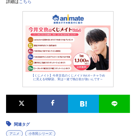
詳細は
こちら
ストナツキ・スバル：小林裕介エミ
リア：高橋李依ベアトリス：新井里
美ガーフィール・ティンゼル：岡本
信彦オットー・スーウェン：天﨑滉
平フェルト：赤﨑千夏ラインハル
ト・ヴ...
【くじメイト】今井文也のくじメイトVol.4～チャラめ
に見える幼馴染、実は一途で独占欲が強いんです～
関連タグ
アニメ
小市民シリーズ