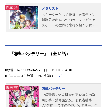
関連記事
メダリスト
スケーターとして挫折した青年・明
浦路司が出会ったのは、フィギュア
スケートの世界に憧れを抱く少女・
結束いのり。リンクへの執念を秘め
たいのりに突き動かされ、司は自ら
コーチを引き受ける。才能を開花さ
せていくいのりと、指導者として成
長していく司。タッグを組んだ二人
『忘却バッテリー』（全12話）
は栄光の“メダリスト”を目指す――!
作品名メダリスト放送形態TVアニメ
スケジュール2025年1月4日（土）～
■放送日時：2025/04/27（日） 19:00～24:10
2025年3月29日（土）テレビ朝日系
■「ニコニコ生放送」での視聴は
こちら
にて話数全13話キャスト結束いの
り：春瀬なつみ明浦路司：大塚剛央
関連記事
狼嵜光：市ノ瀬加那夜鷹純：内田雄
忘却バッテリー
馬鴗鳥理凰：小市眞琴鴗鳥慎一郎：
中学球界で名を馳せた完全無欠の剛
坂泰斗三家田涼佳：木野日菜那智鞠
腕投手・清峰葉流火、切れ者捕手
緒：戸田めぐみ大和絵馬：小岩井こ
の“智将”・要圭の怪物バッテリー。全