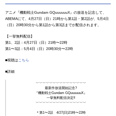
ール2025年1月4日（土）〜2025年3
月29日（土）TOKYOMX・BS11ほか
アニメ『機動戦士Gundam GQuuuuuuX』の放送を記念して、
話数全12話キャスト水篠旬：坂泰斗
ABEMAにて、4月27日（日）21時から第1話・第2話が、5月4日
向坂雫：上田麗奈最上真：平川大輔
（日）20時30分から第1話から第3話までが配信されます。
白川大虎：東地宏樹後藤清臣：銀河
万丈犬飼晃：古川慎諸菱賢太：中村
【一挙無料配信】
源太水篠葵：三川華月スタッフ原
第1、2話：4月27日（日）21時〜22時
作：DUBU（REDICESTUDIO）Chug
第1〜3話：5月4日（日）20時30分〜22時
ong h-goon（D＆CMEDIA発行）監
督：中重俊祐シリーズ構成：木村暢
■視聴は
こちら
キャラク...
■詳細
﹀﹀﹀﹀﹀﹀﹀﹀﹀﹀﹀﹀﹀﹀﹀
最新作放送開始記念?
『機動戦士Gundam GQuuuuuuX』
一挙無料配信決定‼️
﹀﹀﹀﹀﹀﹀﹀﹀﹀﹀﹀﹀﹀﹀﹀
＊第1〜2話 4/27(日)21時〜22時