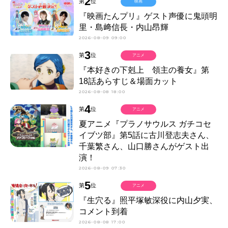
2
第
位
映画
『映画たんプリ』ゲスト声優に鬼頭明
里・島﨑信長・内山昂輝
2026-08-09 09:00
3
第
位
アニメ
『本好きの下剋上 領主の養女』第
18話あらすじ＆場面カット
2026-08-08 18:00
4
第
位
アニメ
夏アニメ『プラノサウルス ガチコセ
イブツ部』第5話に古川登志夫さん、
千葉繁さん、山口勝さんがゲスト出
演！
2026-08-09 07:30
5
第
位
アニメ
『生穴る』照平塚敏深役に内山夕実、
コメント到着
2026-08-08 17:00