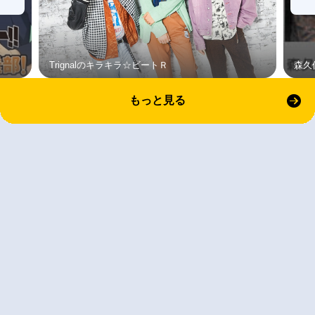
Trignalのキラキラ☆ビートＲ
森久
もっと見る