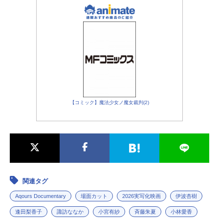
【コミック】魔法少女ノ魔女裁判(2)
関連タグ
Aqours Documentary
場面カット
2026実写化映画
伊波杏樹
逢田梨香子
諏訪ななか
小宮有紗
斉藤朱夏
小林愛香