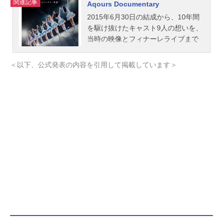
関連記事
Aqours Documentary
2015年6月30日の結成から、10年間
を駆け抜けたキャスト9人の想いを、
当時の映像とフィナーレライブまで
の3か月間の密着取材を通して描き出
す、最初で最後のAqoursドキュメン
＜以下、公式発表の内容を引用して掲載しています＞
タリー映画作品名AqoursDocumentar
y放送形態実写映画スケジュール2025
年9月26日（金）キャスト伊波杏樹逢
田梨香子諏訪ななか小宮有紗斉藤朱
夏小林愛香高槻かなこ鈴木愛奈降幡
愛スタッフ制作・配給：バンダイナ
ムコフィルムワークス協力プロダク
ション：エネット製作：バンダイナ
ムコフィルムワークス バンダイナ
ムコミュージックライブ公開開始年
＆季節2025実写化映画(C)AqoursDoc
umentary『AqoursDocumentary』公
式サイト『ラブライブシリーズ』公
式X（Twitter） 「AqoursDocumentar