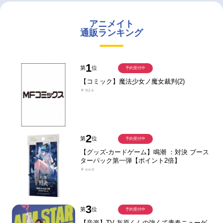
アニメイト
通販ランキング
1
第
位
予約受付中
【コミック】魔法少女ノ魔女裁判(2)
￥924
2
第
位
予約受付中
【グッズ-カードゲーム】鳴潮 ：対決 ブース
ターパック第一弾【ポイント2倍】
￥440
3
第
位
予約受付中
【音楽】TV 灰原くんの強くて青春ニューゲ