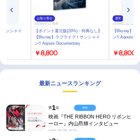
お取り寄せ
通常
2026/02/11 発売
2026/02/11 発売
ブ！サンシャイ
【ポイント還元版(20%)・特典なし】
【Blu-ray
ry
【Blu-ray】ラブライブ！サンシャイ
ン!! Aqours Do
ン!! Aqours Documentary
￥8,800
￥8,800
最新ニュースランキング
1
第
位
映画
映画『THE RIBBON HERO リボンヒ
ーロー』内山昂輝インタビュー
2026-08-08 18:00