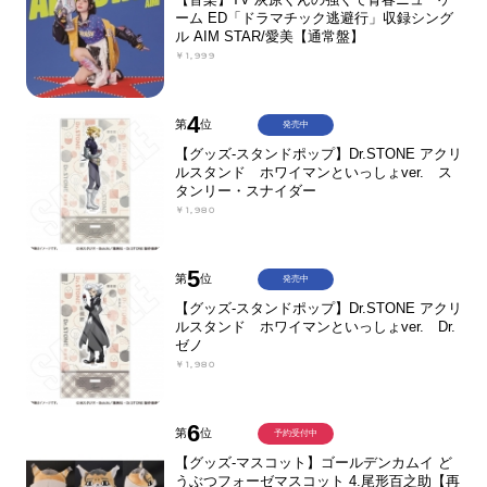
ーム ED「ドラマチック逃避行」収録シング
ル AIM STAR/愛美【通常盤】
￥1,999
4
第
位
発売中
【グッズ-スタンドポップ】Dr.STONE アクリ
ルスタンド ホワイマンといっしょver. ス
タンリー・スナイダー
￥1,980
5
第
位
発売中
【グッズ-スタンドポップ】Dr.STONE アクリ
ルスタンド ホワイマンといっしょver. Dr.
ゼノ
￥1,980
6
第
位
予約受付中
【グッズ-マスコット】ゴールデンカムイ ど
うぶつフォーゼマスコット 4.尾形百之助【再