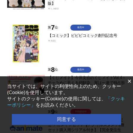
販】
￥1,980
7
第
位
発売中
【コミック】ビビビコミック創刊記念号
￥935
8
第
位
発売中
【くじメイト】今井文也のくじメイトVol.4～
×
チャラめに見える幼馴染、実は一途で独占欲
当サイトでは、サイトの利便性向上のため、クッキー
が強いんです～
(Cookie)を使用しています。
￥1,100
サイトのクッキー(Cookie)の使用に関しては、
「クッキ
ーポリシー」
をお読みください。
9
第
位
予約受付中
同意する
【コミック】魔法少女ノ魔女裁判(2) 発売記
念 アニメイトセット【アクリルスタンド2種
セット購入用シリアル付き】【完全受注生