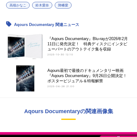
高槻かなこ
鈴木愛奈
降幡愛
Aqours Documentary 関連ニュース
『Aqours Documentary』Blu-rayが2026年2⽉
11⽇に発売決定！ 特典ディスクにインタビ
ューパートのアウトテイク集を収録
2025-10-30 12:10
Aqours最初で最後のドキュメンタリー映画
『Aqours Documentary』9月26日公開決定！
ポスタービジュアル＆特報解禁
2025-06-28 21:00
Aqours Documentaryの関連画像集