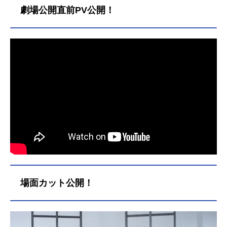
y」のグッズを探す動画配信情報【P
劇場公開直前PV公開！
R】※本ページは動画配信サービスの
プロモーションが含まれています。
※詳細や最新の配信情報は配信サー
ビス公式サイトをご確認ください。D
MMTV月額550円（税込）で新作アニ
メから懐かしの名作まで見放題の「D
MMTV」。マルチデバイス対応で、
会員限定のお得な特典も盛りだくさ
ん。動画を見る
場面カット公開！