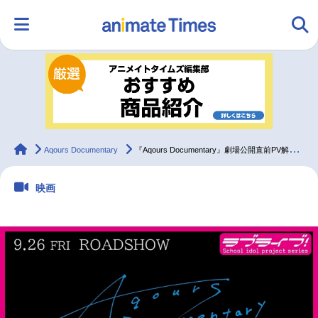
HOME
ランキング
アニメ
声優
ラジオ
みんなの声
グッズ
映画
animateTimes
Aqours Documentary
『Aqours Documentary』劇場公開直前PV解禁！
映画
マンガ・ラノベ
ゲーム・アプリ
音楽
コスプレ
2.5次元
配信・Vtuber
トレンド
無料マンガ
最新記事一覧
アニメ記事一覧
声優記事一覧