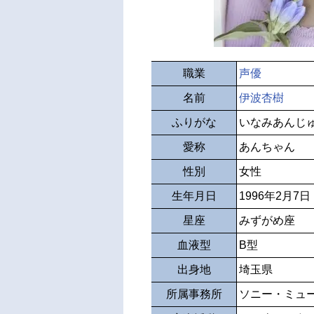
職業
声優
名前
伊波杏樹
ふりがな
いなみあんじ
愛称
あんちゃん
性別
女性
生年月日
1996年2月7日
星座
みずがめ座
血液型
B型
出身地
埼玉県
所属事務所
ソニー・ミュ