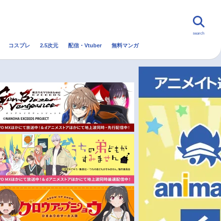
search
コスプレ
2.5次元
配信・Vtuber
無料マンガ
んなの声
グッズ
映画
・Vtuber
トレンド
無料マンガ
秋アニメ
冬アニメ