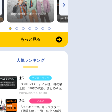
Trignalのキラキラ☆ビートＲ
森久保祥太郎×浪川大輔 つま
みは塩だけ
もっと見る
人気ランキング
1
位
マンガ・ラノベ
『ONE PIECE』イム様・神の騎
士団「19本の武器」まとめ＆元
ネタ
2026/08/06 16:30
2
位
アニメ
『ハイキュー!!』キャラクター
（登場人物）一覧・紹介＆解説