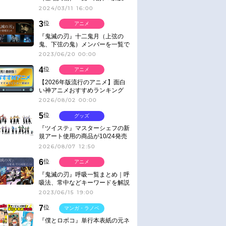
2024/03/11 16:00
3
位
アニメ
『鬼滅の刃』十二鬼月（上弦の
鬼、下弦の鬼）メンバーを一覧で
紹介＆解説（登場鬼の情報まと
2023/06/20 00:00
め）
4
位
アニメ
【2026年版流行のアニメ】面白
い神アニメおすすめランキング
【名作・話題作】｜ジャンル別人
2026/08/02 00:00
気作品をピックアップ
5
位
グッズ
『ツイステ』マスターシェフの新
規アート使用の商品が10/24発売
2026/08/07 12:50
6
位
アニメ
『鬼滅の刃』呼吸一覧まとめ｜呼
吸法、常中などキーワードを解説
2023/06/15 19:00
7
位
マンガ・ラノベ
『僕とロボコ』単行本表紙の元ネ