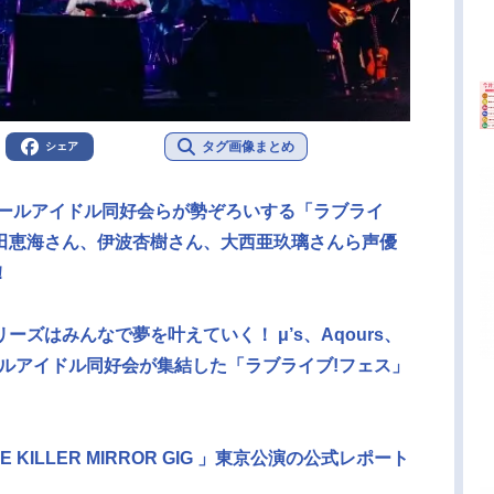
タグ画像まとめ
シェア
園スクールアイドル同好会らが勢ぞろいする「ラブライ
田恵海さん、伊波杏樹さん、大西亜玖璃さんら声優
！
ズはみんなで夢を叶えていく！ μ’s、Aqours、
スクールアイドル同好会が集結した「ラブライブ!フェス」
E KILLER MIRROR GIG 」東京公演の公式レポート