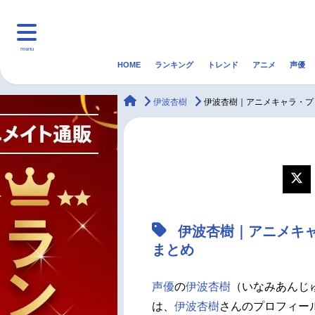
menu
HOME
ランキング
トレンド
アニメ
声優
HOME
ランキング
アニ
animateTimes
伊波杏樹
伊波杏樹｜アニメキャラ・プ
マンガ・ラノベ
ゲーム・アプリ
音楽
最新記事一覧
アニメ記事一覧
伊波杏樹｜アニメキ
声優記事一覧
まとめ
声優
の
伊波杏樹
（いなみあんじ
は、
伊波杏樹
さんのプロフィー