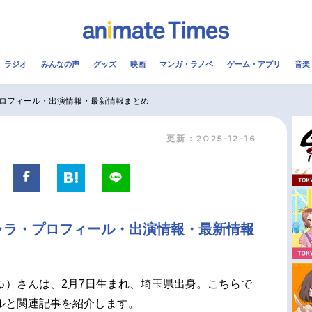
ラジオ
みんなの声
グッズ
映画
マンガ・ラノベ
ゲーム・アプリ
音楽
メ
声優
ラジオ
み
ロフィール・出演情報・最新情報まとめ
更新：2025-12-16
コスプレ
2.5次元
配信
アニメ映画一覧
今期アニメ曜日別一覧
実写化映画一覧
春アニメ
ャラ・プロフィール・出演情報・最新情報
男性声優/女性声優一覧
夏アニメ
FOLLOW US
ゅ）さんは、2月7日生まれ、埼玉県出身。こちらで
ルと関連記事を紹介します。