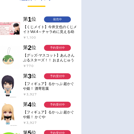
1
第
位
発売中
【くじメイト】今井文也のくじメ
イトVol.4～チャラめに見える幼
馴染、実は一途で独占欲が強いん
￥1,100
です～
2
第
位
予約受付中
【グッズ-マスコット】あんさん
ぶるスターズ！！ おまんじゅう
にぎにぎマスコット ねくすと2
￥770
Hbox
3
第
位
予約受付中
【フィギュア】るかっぷ 超かぐ
や姫！ 酒寄彩葉
￥3,927
4
第
位
予約受付中
【フィギュア】るかっぷ 超かぐ
や姫！ かぐや
￥3,927
5
第
位
予約受付中