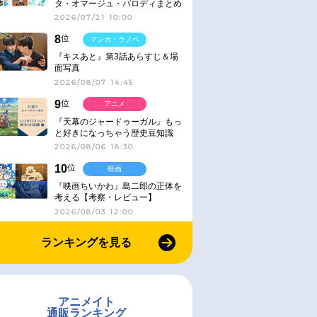
タ・オマージュ・パロディまとめ
2026/07/21 10:00
8
位
マンガ・ラノベ
『キスあと』第3話あらすじ＆場
面写真
2026/08/07 14:45
9
位
アニメ
『天幕のジャードゥーガル』もっ
と好きになっちゃう歴史豆知識
2026/08/06 18:30
10
位
映画
『映画ちいかわ』島二郎の正体を
考える【考察・レビュー】
2026/08/03 12:00
ランキングを見る
アニメイト
通販ランキング