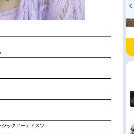
TVアニメ『戦隊大失格』
ハイキュー!! 烏野高校放送部!
radio 大直会 2nd season
ゅ
ージックアーティスツ