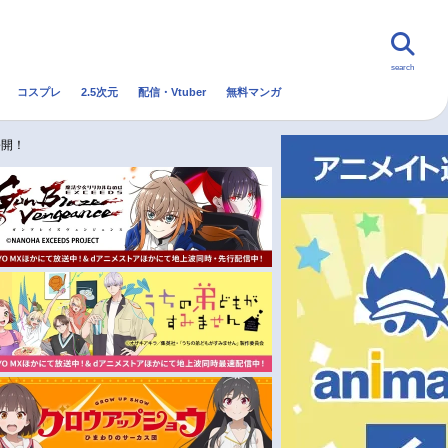
search
コスプレ
2.5次元
配信・Vtuber
無料マンガ
んなの声
グッズ
映画
公開！
・Vtuber
トレンド
無料マンガ
秋アニメ
冬アニメ