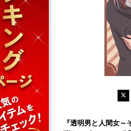
『透明男と人間女～