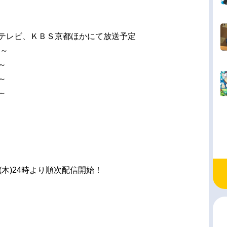
サンテレビ、ＫＢＳ京都ほかにて放送予定
分～
～
～
～
(木)24時より順次配信開始！