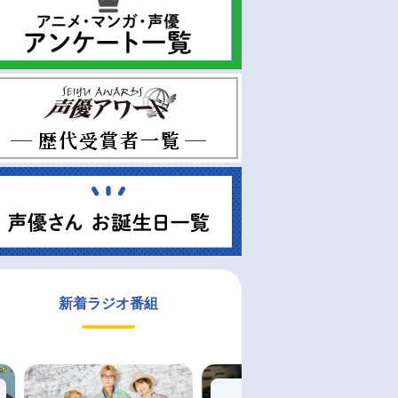
新着ラジオ番組