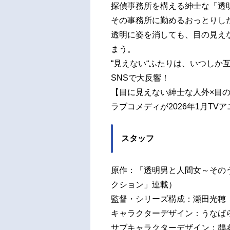
探偵事務所を構える紳士な「透
その事務所に勤めるおっとりし
透明に姿を消しても、目の見え
まう。
“見えない“ふたりは、いつしか
SNSで大反響！
【目に見えない紳士な人外×目
ラブコメディが2026年1月TV
スタッフ
原作：「透明男と人間女～その
クション」連載）
監督・シリーズ構成：瀬田光穂
キャラクターデザイン：うなば
サブキャラクターデザイン：鵲