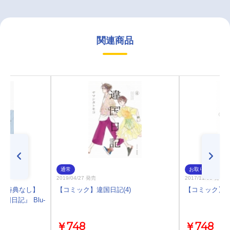
関連商品
通常
お取り寄せ
2019/04/27 発売
2017/11/08 発売
)・特典なし】
【コミック】違国日記(4)
【コミック】違
違国日記』 Blu-
￥748
￥748