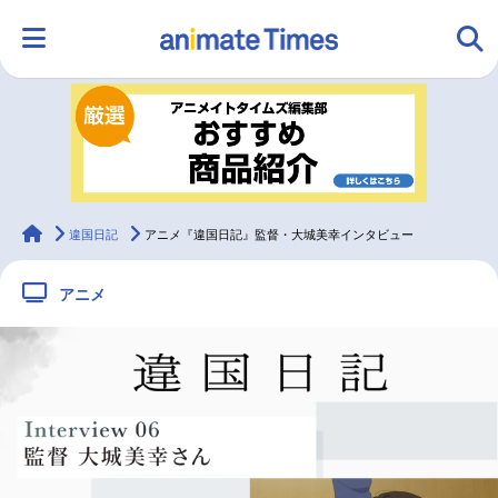
HOME
ランキング
アニメ
声優
ラジオ
みんなの声
グッズ
映画
animateTimes
違国日記
アニメ『違国日記』監督・大城美幸インタビュー
アニメ
マンガ・ラノベ
ゲーム・アプリ
音楽
コスプレ
2.5次元
配信・Vtuber
トレンド
無料マンガ
最新記事一覧
アニメ記事一覧
声優記事一覧