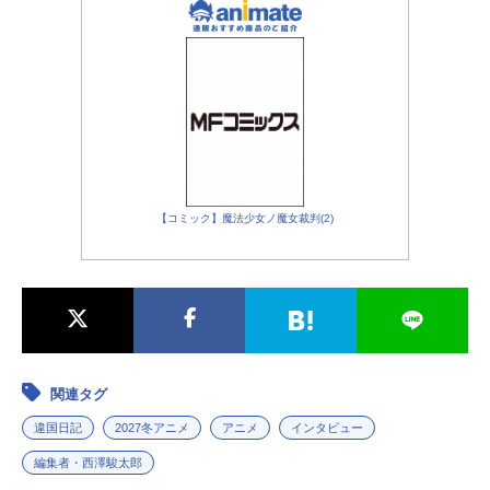
【コミック】魔法少女ノ魔女裁判(2)
関連タグ
違国日記
2027冬アニメ
アニメ
インタビュー
編集者・西澤駿太郎