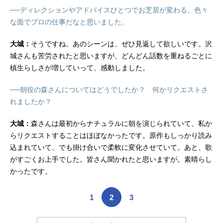
──ディレクションやアドバイスひとつでお芝居が変わる。色々
な面でプロの仕事だなと思いました。
大城：
そうですね。あのシーンは、ぜひ見返して欲しいです。沢
城さんも苦労されたと思いますが、どんどん話数を重ねるごとに
槙生らしさが増していって、感動しました。
──朝役の森さんについてはどうでしたか？ 何かリクエストさ
れましたか？
大城：
森さんは最初からナチュラルに朝を演じられていて、私か
らリクエストすることはほぼなかったです。原作もしっかり読み
込まれていて、でも掛け合いで柔軟に変化させていて。あと、歌
がすごくお上手でした。皆さん聞かれたと思いますが。素晴らし
かったです。
1
2
3