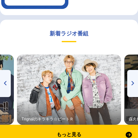
新着ラジオ番組
Trignalのキラキラ☆ビートＲ
森久
もっと見る