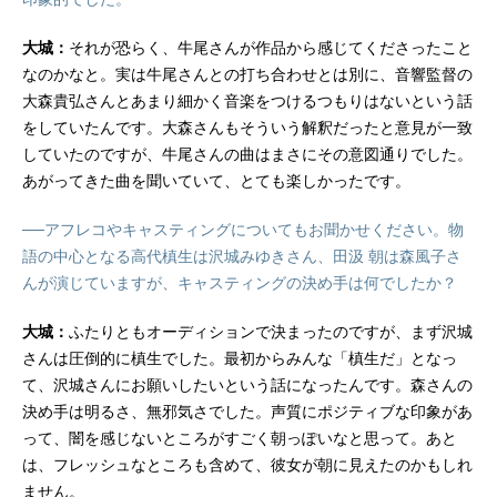
大城：
それが恐らく、牛尾さんが作品から感じてくださったこと
なのかなと。実は牛尾さんとの打ち合わせとは別に、音響監督の
大森貴弘さんとあまり細かく音楽をつけるつもりはないという話
をしていたんです。大森さんもそういう解釈だったと意見が一致
していたのですが、牛尾さんの曲はまさにその意図通りでした。
あがってきた曲を聞いていて、とても楽しかったです。
──アフレコやキャスティングについてもお聞かせください。物
語の中心となる高代槙生は沢城みゆきさん、田汲 朝は森風子さ
んが演じていますが、キャスティングの決め手は何でしたか？
大城：
ふたりともオーディションで決まったのですが、まず沢城
さんは圧倒的に槙生でした。最初からみんな「槙生だ」となっ
て、沢城さんにお願いしたいという話になったんです。森さんの
決め手は明るさ、無邪気さでした。声質にポジティブな印象があ
って、闇を感じないところがすごく朝っぽいなと思って。あと
は、フレッシュなところも含めて、彼女が朝に見えたのかもしれ
ません。