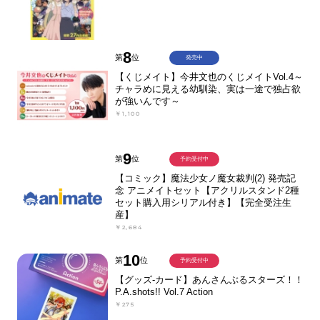
8
第
位
発売中
【くじメイト】今井文也のくじメイトVol.4～
チャラめに見える幼馴染、実は一途で独占欲
が強いんです～
￥1,100
9
第
位
予約受付中
【コミック】魔法少女ノ魔女裁判(2) 発売記
念 アニメイトセット【アクリルスタンド2種
セット購入用シリアル付き】【完全受注生
産】
￥2,684
10
第
位
予約受付中
【グッズ-カード】あんさんぶるスターズ！！
P.A.shots!! Vol.7 Action
￥275