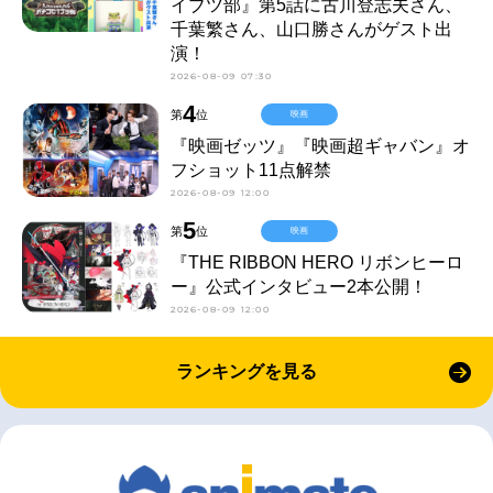
イブツ部』第5話に古川登志夫さん、
千葉繁さん、山口勝さんがゲスト出
演！
2026-08-09 07:30
4
第
位
映画
『映画ゼッツ』『映画超ギャバン』オ
フショット11点解禁
2026-08-09 12:00
5
第
位
映画
『THE RIBBON HERO リボンヒーロ
ー』公式インタビュー2本公開！
2026-08-09 12:00
ランキングを見る