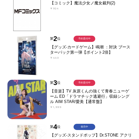
【コミック】魔法少女ノ魔女裁判(2)
￥924
2
第
位
予約受付中
【グッズ-カードゲーム】鳴潮 ：対決 ブース
ターパック第一弾【ポイント2倍】
￥440
3
第
位
予約受付中
【音楽】TV 灰原くんの強くて青春ニューゲ
ーム ED「ドラマチック逃避行」収録シング
ル AIM STAR/愛美【通常盤】
￥1,999
4
第
位
発売中
【グッズ-スタンドポップ】Dr.STONE アクリ