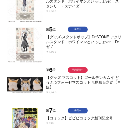
ルスタンド ホワイマンといっしょver. ス
タンリー・スナイダー
￥1,980
5
第
位
発売中
【グッズ-スタンドポップ】Dr.STONE アクリ
ルスタンド ホワイマンといっしょver. Dr.
ゼノ
￥1,980
6
第
位
予約受付中
【グッズ-マスコット】ゴールデンカムイ ど
うぶつフォーゼマスコット 4.尾形百之助【再
販】
￥1,980
7
第
位
発売中
【コミック】ビビビコミック創刊記念号
￥935