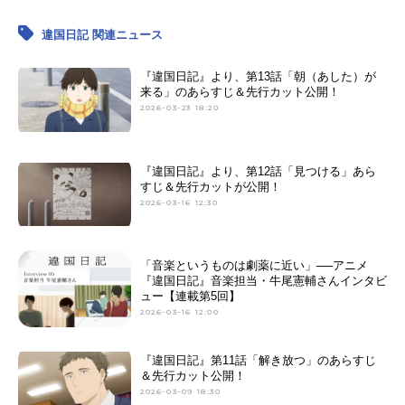
違国日記 関連ニュース
『違国日記』より、第13話「朝（あした）が
来る」のあらすじ＆先行カット公開！
2026-03-23 18:20
『違国日記』より、第12話「見つける」あら
すじ＆先行カットが公開！
2026-03-16 12:30
「音楽というものは劇薬に近い」──アニメ
『違国日記』音楽担当・牛尾憲輔さんインタビ
ュー【連載第5回】
2026-03-16 12:00
『違国日記』第11話「解き放つ」のあらすじ
＆先行カット公開！
2026-03-09 18:30