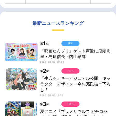
最新ニュースランキング
1
第
位
映画
『映画たんプリ』ゲスト声優に鬼頭明
里・島﨑信長・内山昂輝
2026-08-09 09:00
2
第
位
アニメ
『生穴る』キービジュアル公開、キャ
ラクターデザイン・今村亮氏描き下ろ
し！
2026-08-09 12:50
3
第
位
アニメ
夏アニメ『プラノサウルス ガチコセ