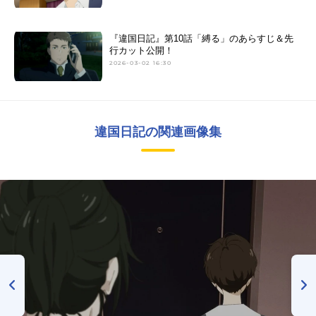
『違国日記』第10話「縛る」のあらすじ＆先
行カット公開！
2026-03-02 16:30
違国日記の関連画像集