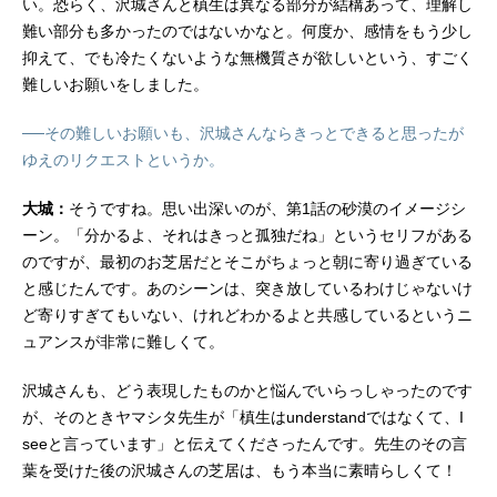
い。恐らく、沢城さんと槙生は異なる部分が結構あって、理解し
難い部分も多かったのではないかなと。何度か、感情をもう少し
抑えて、でも冷たくないような無機質さが欲しいという、すごく
難しいお願いをしました。
──その難しいお願いも、沢城さんならきっとできると思ったが
ゆえのリクエストというか。
大城：
そうですね。思い出深いのが、第1話の砂漠のイメージシ
ーン。「分かるよ、それはきっと孤独だね」というセリフがある
のですが、最初のお芝居だとそこがちょっと朝に寄り過ぎている
と感じたんです。あのシーンは、突き放しているわけじゃないけ
ど寄りすぎてもいない、けれどわかるよと共感しているというニ
ュアンスが非常に難しくて。
沢城さんも、どう表現したものかと悩んでいらっしゃったのです
が、そのときヤマシタ先生が「槙生はunderstandではなくて、I
seeと言っています」と伝えてくださったんです。先生のその言
葉を受けた後の沢城さんの芝居は、もう本当に素晴らしくて！