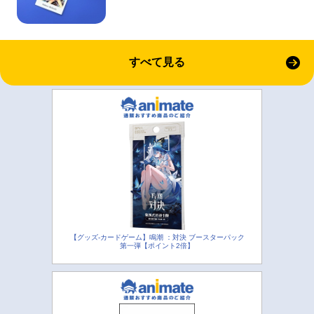
すべて見る
【グッズ-カードゲーム】鳴潮 ：対決 ブースターパック
第一弾【ポイント2倍】