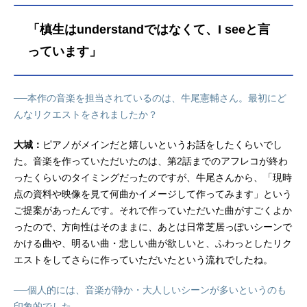
「槙生はunderstandではなくて、I seeと言
っています」
──本作の音楽を担当されているのは、牛尾憲輔さん。最初にど
んなリクエストをされましたか？
大城：
ピアノがメインだと嬉しいというお話をしたくらいでし
た。音楽を作っていただいたのは、第2話までのアフレコが終わ
ったくらいのタイミングだったのですが、牛尾さんから、「現時
点の資料や映像を見て何曲かイメージして作ってみます」という
ご提案があったんです。それで作っていただいた曲がすごくよか
ったので、方向性はそのままに、あとは日常芝居っぽいシーンで
かける曲や、明るい曲・悲しい曲が欲しいと、ふわっとしたリク
エストをしてさらに作っていただいたという流れでしたね。
──個人的には、音楽が静か・大人しいシーンが多いというのも
印象的でした。