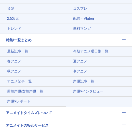
音楽
コスプレ
2.5次元
配信・Vtuber
トレンド
無料マンガ
特集/一覧まとめ
最新記事一覧
今期アニメ曜日別一覧
春アニメ
夏アニメ
秋アニメ
冬アニメ
アニメ記事一覧
声優記事一覧
男性声優/女性声優一覧
声優×インタビュー
声優×レポート
アニメイトタイムズについて
アニメイトのWebサービス