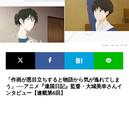
アニメ映画一覧
実写化映画一覧
今期アニメ曜日別一覧
春アニメ
夏アニメ
2026-03-29 18:00
秋アニメ
冬アニメ
男性声優/女性声優一覧
FOLLOW US
「作画が悪目立ちすると物語から気が逸れてしま
う」──アニメ『違国日記』監督・大城美幸さんイ
ンタビュー【連載第6回】