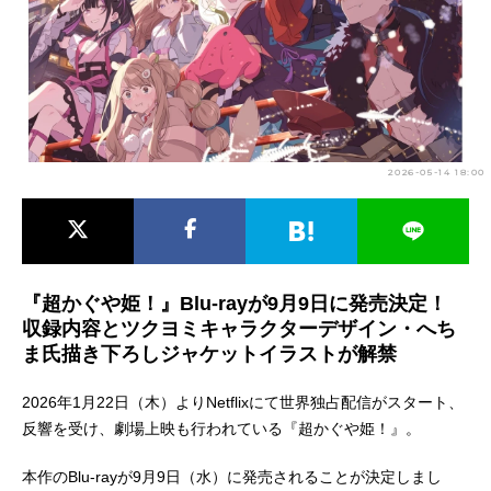
アニメ映画一覧
実写化映画一覧
今期アニメ曜日別一覧
春アニメ
夏アニメ
2026-05-14 18:00
秋アニメ
冬アニメ
男性声優/女性声優一覧
FOLLOW US
『超かぐや姫！』Blu-rayが9月9日に発売決定！
収録内容とツクヨミキャラクターデザイン・へち
ま氏描き下ろしジャケットイラストが解禁
2026年1月22日（木）よりNetflixにて世界独占配信がスタート、
反響を受け、劇場上映も行われている『超かぐや姫！』。
本作のBlu-rayが9月9日（水）に発売されることが決定しまし