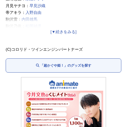
月見ヤチヨ：
早見沙織
帝アキラ：
入野自由
駒沢雷：
内田雄馬
駒沢乃依：
松岡禎丞
綾紬芦花：
青山吉能
諌山真実：
小原好美
FUSHI：
釘宮理恵
(C)コロリド・ツインエンジンパートナーズ
忠犬オタ公：
ファイルーズあい
乙事照琴：
花江夏樹
「超かぐや姫！」のグッズを探す
酒寄紅葉：
坂本真綾
酒寄朝久：
鈴村健一
担任の先生：
小林親弘
音楽の先生：宮沢きよこ
犬DOGE：庄司更紗