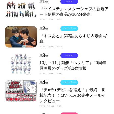
1
第
位
グッズ
『ツイステ』マスターシェフの新規ア
ート使用の商品が10/24発売
2026-08-07 12:50
2
第
位
マンガ・ラノベ
『キスあと』第3話あらすじ＆場面写
真
2026-08-07 14:45
3
第
位
グッズ
10月・11月開催『ヘタリア』20周年
原画展のグッズ第1弾情報
2026-08-07 18:00
4
第
位
マンガ・ラノベ
『チ●チ●デビルを追え！』最終回掲
載記念！ くぼたふみお先生メールイ
ンタビュー
2026-08-07 12:15