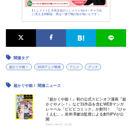
【くじメイト】今井文也のくじメイトVol.4～チャラめ
に見える幼馴染、実は一途で独占欲が強いんです～
関連タグ
超かぐや姫！
2026アニメ映画
アニメ
グッズ
超かぐや姫！ 関連ニュース
『超かぐや姫！』初の公式スピンオフ漫画『超
かぐやメシ！』など31作品を含むWEBマンガ
レーベル「ビビビコミック」が創刊！ 『ひゃ
くえむ。』岩井澤健治監督による創刊PVが公
開
2026-08-07 12:30