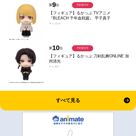
9
第
位
予約受付中
【フィギュア】るかっぷ TVアニメ
『BLEACH 千年血戦篇』 平子真子
￥4,020
10
第
位
予約受付中
【フィギュア】るかっぷ 刀剣乱舞ONLINE 加
州清光
￥4,301
すべて見る