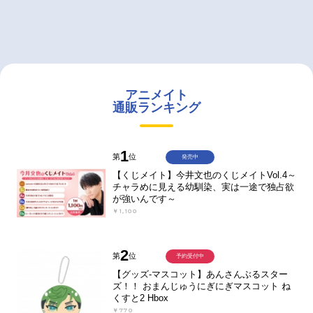
アニメイト
通販ランキング
1
第
位
発売中
【くじメイト】今井文也のくじメイトVol.4～
チャラめに見える幼馴染、実は一途で独占欲
が強いんです～
￥1,100
2
第
位
予約受付中
【グッズ-マスコット】あんさんぶるスター
ズ！！ おまんじゅうにぎにぎマスコット ね
くすと2 Hbox
￥770