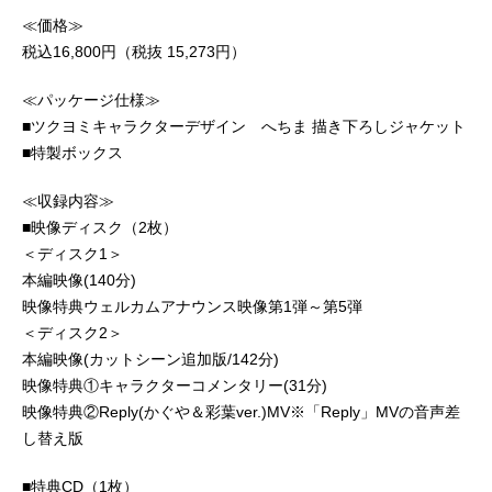
≪価格≫
税込16,800円（税抜 15,273円）
≪パッケージ仕様≫
■ツクヨミキャラクターデザイン へちま 描き下ろしジャケット
■特製ボックス
≪収録内容≫
■映像ディスク（2枚）
＜ディスク1＞
本編映像(140分)
映像特典ウェルカムアナウンス映像第1弾～第5弾
＜ディスク2＞
本編映像(カットシーン追加版/142分)
映像特典①キャラクターコメンタリー(31分)
映像特典②Reply(かぐや＆彩葉ver.)MV※「Reply」MVの音声差
し替え版
■特典CD（1枚）