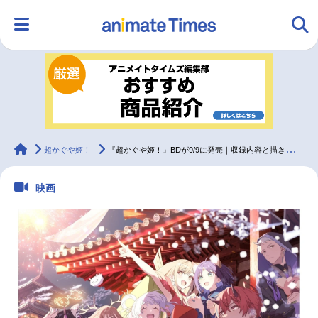
HOME
ランキング
アニメ
声優
ラジオ
みんなの声
グッズ
映画
animateTimes
超かぐや姫！
『超かぐや姫！』BDが9/9に発売｜収録内容と描き下ろしジャケット解禁
映画
マンガ・ラノベ
ゲーム・アプリ
音楽
コスプレ
2.5次元
配信・Vtuber
トレンド
無料マンガ
最新記事一覧
アニメ記事一覧
声優記事一覧