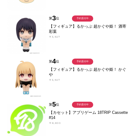
3
第
位
予約受付中
【フィギュア】るかっぷ 超かぐや姫！ 酒寄
彩葉
￥3,927
4
第
位
予約受付中
【フィギュア】るかっぷ 超かぐや姫！ かぐ
や
￥3,927
5
第
位
予約受付中
【カセット】アプリゲーム 18TRIP Cassette
#14
￥8,800