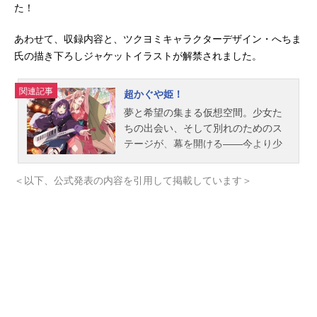
た！
あわせて、収録内容と、ツクヨミキャラクターデザイン・へちま
氏の描き下ろしジャケットイラストが解禁されました。
関連記事
超かぐや姫！
夢と希望の集まる仮想空間。少女た
ちの出会い、そして別れのためのス
テージが、幕を開ける――今より少
しだけ先の未来。都内の進学校に通
う17歳の女子高生・酒寄彩葉は、バ
＜以下、公式発表の内容を引用して掲載しています＞
イトと学業の両立に励む超絶多忙な
日々を送っていた。日々の癒やし
は、インターネット上の仮想空間の
管理人兼大人気ライバー(配信者)・月
見ヤチヨの配信を見ること。自分の
分身を作り誰もが自由に創作活動を
行うで、彩葉はヤチヨの推し活をし
つつ、バトルゲームで細々とお小遣
い稼ぎをしていた。そんなある日の