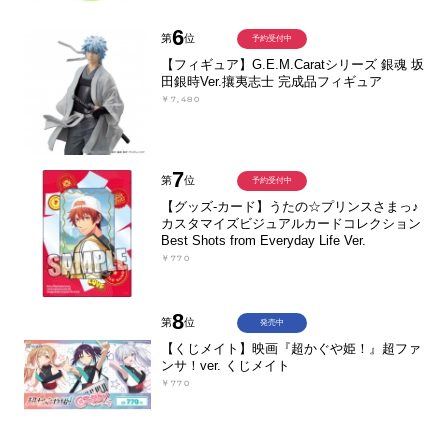
6
第
位
予約受付中
【フィギュア】G.E.M.Caratシリーズ 銀魂 坂
田銀時Ver.攘夷志士 完成品フィギュア
￥7,480
7
第
位
予約受付中
【グッズ-カード】うたの☆プリンスさまっ♪
カスタマイズビジュアルカードコレクション
Best Shots from Everyday Life Ver.
￥770
8
第
位
発売中
【くじメイト】映画『超かぐや姫！』超ファ
ンサ！ver. くじメイト
￥770