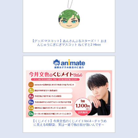
【グッズ-マスコット】あんさんぶるスターズ！！ おま
んじゅうにぎにぎマスコット ねくすと2 Hbox
【くじメイト】今井文也のくじメイトVol.4～チャラめ
に見える幼馴染、実は一途で独占欲が強いんです～