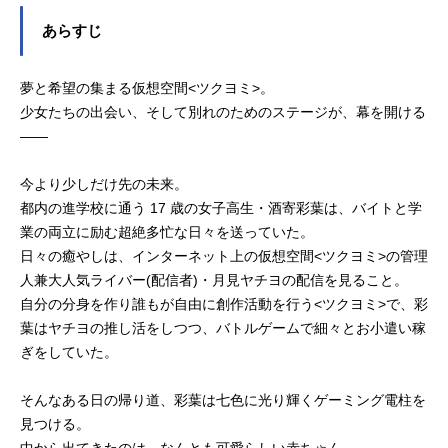
あらすじ
夢と希望の集まる仮想空間<ツクヨミ>。
少女たちの出会い、そして別れのためのステージが、幕を開ける
――
今より少しだけ先の未来。
都内の進学校に通う 17 歳の女子高生・酒寄彩葉は、バイトと学
業の両立に励む超絶多忙な日々を送っていた。
日々の癒やしは、インターネット上の仮想空間<ツクヨミ>の管理
人兼大人気ライバー(配信者)・月見ヤチヨの配信を見ること。
自分の分身を作り誰もが自由に創作活動を行う<ツクヨミ>で、彩
葉はヤチヨの推し活をしつつ、バトルゲームで細々とお小遣い稼
ぎをしていた。
そんなある日の帰り道、彩葉は七色に光り輝くゲーミング電柱を
見つける。