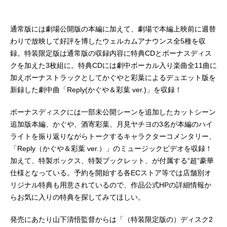
通常版には劇場公開版の本編に加えて、劇場で本編上映前に週替
わりで放映して好評を博したウェルカムアナウンス全5種を収
録。特装限定版は通常版の収録内容に特典CDとボーナスディス
クを加えた3枚組に。特典CDには劇中ボーカル入り楽曲全11曲に
加えボーナストラックとしてかぐやと彩葉によるデュエット版を
新録した劇中曲「Reply(かぐや＆彩葉 ver.)」を収録！
ボーナスディスクには一部未公開シーンを追加したカットシーン
追加版本編、かぐや、酒寄彩葉、月見ヤチヨの3名が本編のハイ
ライトを振り返りながらトークするキャラクターコメンタリー、
「Reply（かぐや＆彩葉 ver.）」のミュージックビデオを収録！
加えて、特製ボックス、特製ブックレット、が付属する“超”豪華
仕様となっている。予約を開始する各ECストア等では店舗別オ
リジナル特典も用意されているので、作品公式HPの詳細情報か
らお気に入りの特典を探してみてほしい。
発売にあたり山下清悟監督からは「（特装限定版の）ディスク2