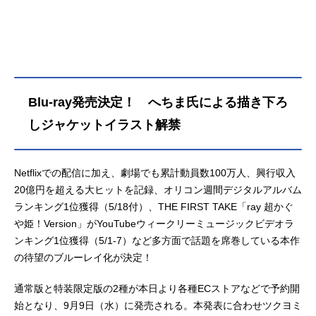
帰り道、彩葉は七色に光り輝くゲー
ミング電柱を見つける。中から出て
きたのは、なんとも可愛らしい赤ち
ゃん。放っておけず連れ帰ると、赤
ちゃんはみるみるうちに大きくな
り、彩葉と同い年ぐらいの女の子
Blu-ray発売決定！ へちま氏による描き下ろ
に。「あなた、もしやかぐや姫な
の?」大きくなったかぐや姫はわがま
しジャケットイラスト解禁
ま放題。かぐやのお願い(わがまま)で
彩葉は、ツクヨミでのライバー活動
を手伝うことに。彩葉がプロデュー
Netflixでの配信に加え、劇場でも累計動員数100万人、興行収入
サーとして音楽を作り、かぐやがラ
20億円を超える大ヒットを記録、オリコン週間デジタルアルバム
イバーとして歌うことで、二人は少
ランキング1位獲得（5/18付）、THE FIRST TAKE「ray 超かぐ
しずつ打ち解けていく。かぐやを月
や姫！Version」がYouTubeウィークリーミュージックビデオラ
へと連れ戻す不吉な影が、すぐそこ
ンキング1位獲得（5/1-7）など多方面で話題を席巻している本作
まで迫っているとも知らずに――こ
の待望のブルーレイ化が決定！
れは、まだ誰も見たことがない「か
ぐや姫」の物語。作品名超かぐや
通常版と特装限定版の2種が本日より各種ECストアなどで予約開
姫！放...
始となり、9月9日（水）に発売される。本発表に合わせツクヨミ