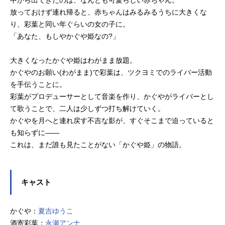
中から出てきたのは、なんとも可愛らしい赤ちゃん。
放っておけず連れ帰ると、赤ちゃんはみるみるうちに大きくな
り、彩葉と同い年ぐらいの女の子に。
「あなた、もしやかぐや姫なの?」
大きくなったかぐや姫はわがまま放題。
かぐやのお願い(わがまま)で彩葉は、ツクヨミでのライバー活動
を手伝うことに。
彩葉がプロデューサーとして音楽を作り、かぐやがライバーとし
て歌うことで、二人は少しずつ打ち解けていく。
かぐやを月へと連れ戻す不吉な影が、すぐそこまで迫っていると
も知らずに――
これは、まだ誰も見たことがない「かぐや姫」の物語。
キャスト
かぐや：
夏吉ゆうこ
酒寄彩葉：
永瀬アンナ