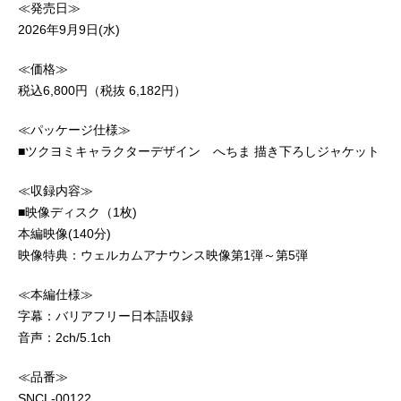
≪発売日≫
2026年9月9日(水)
≪価格≫
税込6,800円（税抜 6,182円）
≪パッケージ仕様≫
■ツクヨミキャラクターデザイン へちま 描き下ろしジャケット
≪収録内容≫
■映像ディスク（1枚)
本編映像(140分)
映像特典：ウェルカムアナウンス映像第1弾～第5弾
≪本編仕様≫
字幕：バリアフリー日本語収録
音声：2ch/5.1ch
≪品番≫
SNCL-00122