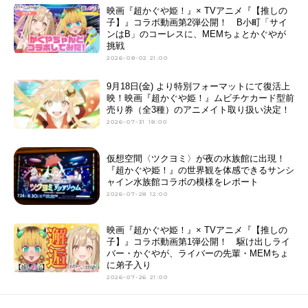
映画『超かぐや姫！』× TVアニメ『【推しの
子】』コラボ動画第2弾公開！ B小町「サイ
ンはB」のコーレスに、MEMちょとかぐやが
挑戦
2026-08-02 21:00
9月18日(金) より特別フォーマットにて復活上
映！映画『超かぐや姫！』ムビチケカード型前
売り券（全3種）のアニメイト取り扱い決定！
2026-07-31 18:00
仮想空間〈ツクヨミ〉が夜の水族館に出現！
『超かぐや姫！』の世界観を体感できるサンシ
ャイン水族館コラボの模様をレポート
2026-07-28 12:00
映画『超かぐや姫！』× TVアニメ『【推しの
子】』コラボ動画第1弾公開！ 駆け出しライ
バー・かぐやが、ライバーの先輩・MEMちょ
に弟子入り
2026-07-26 21:00