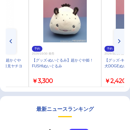
予約
予約
2026/10/30 発売
2026/10/30 発売
プ】超かぐや
【グッズ-ぬいぐるみ】超かぐや姫！
【グッズ-キー
1/月見ヤチヨ
FUSHIぬいぐるみ
犬DOGEぬい
￥3,300
￥2,420
最新ニュースランキング