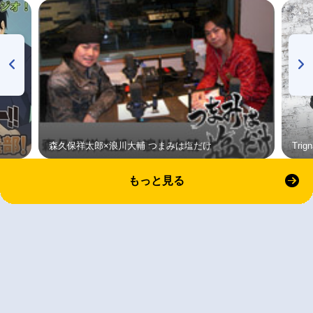
森久保祥太郎×浪川大輔 つまみは塩だけ
Tri
もっと見る