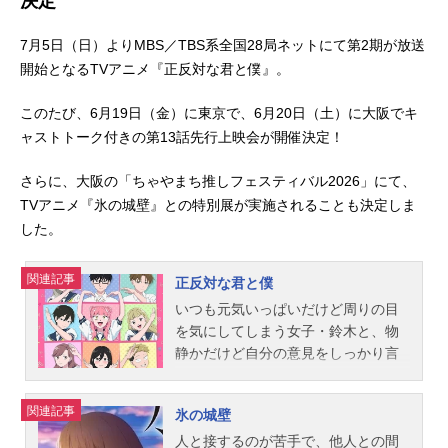
決定
7月5日（日）よりMBS／TBS系全国28局ネットにて第2期が放送
開始となるTVアニメ『正反対な君と僕』。
このたび、6月19日（金）に東京で、6月20日（土）に大阪でキ
ャストトーク付きの第13話先行上映会が開催決定！
さらに、大阪の「ちゃやまち推しフェスティバル2026」にて、
TVアニメ『氷の城壁』との特別展が実施されることも決定しま
した。
関連記事
正反対な君と僕
いつも元気いっぱいだけど周りの目
を気にしてしまう女子・鈴木と、物
静かだけど自分の意見をしっかり言
える男子・谷。正反対な二人が誤解
や勘違いをしながらもお互いを尊重
関連記事
氷の城壁
し、ゆっくりと理解を深めていく姿
と、友人たちとの学校生活を描くラ
人と接するのが苦手で、他人との間