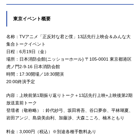
集：黒澤雅之2Dデザインワークス：
沢紅茶（集英社ジャンプコミックス
越阪部ワタル音楽：tofubeats音響監
刊）監督：まんきゅう助監督：石井
督：木村絵理子音響効果：安藤由衣
輝シリーズ構成：中西やすひろキャ
東京イベント概要
録音調整：太田泰明選曲：合田麻衣
ラクターデザイン：荻野美希サブキ
子アニメーション制作：ラパントラ
ャラクターデザイン：伊藤依織子プ
名称：TVアニメ「正反対な君と僕」13話先行上映会＆みんな大
ッ...
ロップデザイン：濵田悠示衣装デザ
イン：琴乃 笛木優奈美術監督・美
集合トークイベント
術設定：前田慎色彩設定：のぼりは
日程：6月19日（金）
るこ3DCGディレクター：酒寄直哉撮
場所：日本消防会館(ニッショーホール) 〒105-0001 東京都港区
影監督：渡辺実花編集：吉武将人劇
虎ノ門2-9-16 日本消防会館
伴：佐久間奏 田渕夏海劇伴制
時間：17:30開場／18:30開演
作：...
20:00終演予定
内容：上映前第1期振り返りトーク＋13話先行上映+上映後第2期
放送直前トーク
登壇者（敬称略）：鈴代紗弓、坂田将吾、谷口夢奈、平林瑚夏、
岩田アンジ、島袋美由利、加藤渉、大森こころ、楠木ともり
料金：3,000円（税込）※別途各種手数料あり