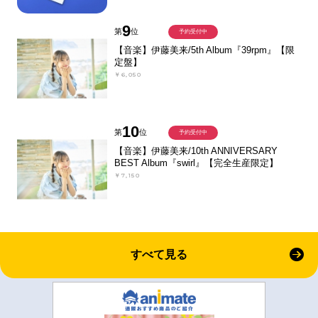
9
第
位
予約受付中
【音楽】伊藤美来/5th Album『39rpm』【限
定盤】
￥6,050
10
第
位
予約受付中
【音楽】伊藤美来/10th ANNIVERSARY
BEST Album『swirl』【完全生産限定】
￥7,150
すべて見る