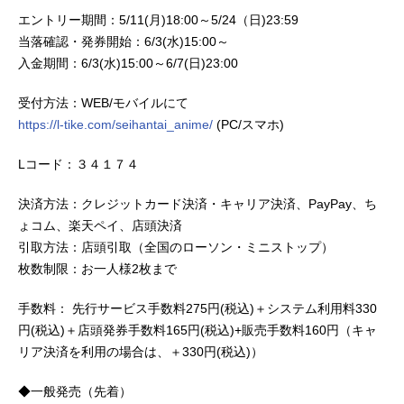
エントリー期間：5/11(月)18:00～5/24（日)23:59
当落確認・発券開始：6/3(水)15:00～
入金期間：6/3(水)15:00～6/7(日)23:00
受付方法：WEB/モバイルにて
https://l-tike.com/seihantai_anime/
(PC/スマホ)
Lコード：３４１７４
決済方法：クレジットカード決済・キャリア決済、PayPay、ち
ょコム、楽天ペイ、店頭決済
引取方法：店頭引取（全国のローソン・ミニストップ）
枚数制限：お一人様2枚まで
手数料： 先行サービス手数料275円(税込)＋システム利用料330
円(税込)＋店頭発券手数料165円(税込)+販売手数料160円（キャ
リア決済を利用の場合は、＋330円(税込)）
◆一般発売（先着）