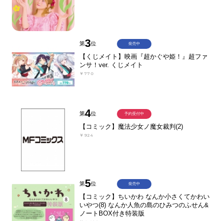
3
第
位
発売中
【くじメイト】映画『超かぐや姫！』超ファ
ンサ！ver. くじメイト
￥770
4
第
位
予約受付中
【コミック】魔法少女ノ魔女裁判(2)
￥924
5
第
位
発売中
【コミック】ちいかわ なんか小さくてかわい
いやつ(8) なんか人魚の島のひみつのふせん&
ノートBOX付き特装版