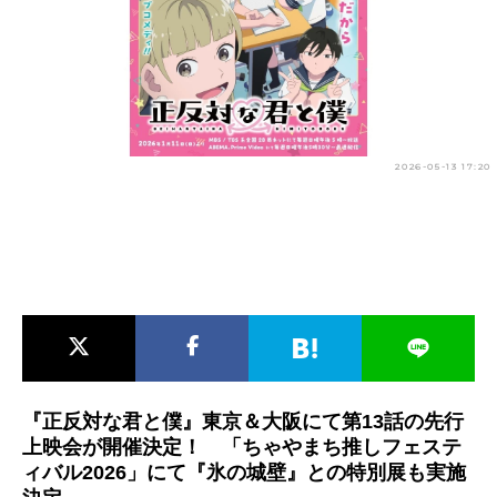
アニメ映画一覧
実写化映画一覧
今期アニメ曜日別一覧
春アニメ
夏アニメ
2026-05-13 17:20
秋アニメ
冬アニメ
男性声優/女性声優一覧
FOLLOW US
『正反対な君と僕』東京＆大阪にて第13話の先行
上映会が開催決定！ 「ちゃやまち推しフェステ
ィバル2026」にて『氷の城壁』との特別展も実施