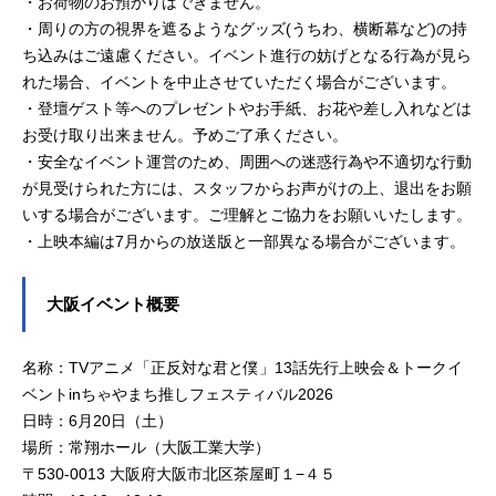
・お荷物のお預かりはできません。
・周りの方の視界を遮るようなグッズ(うちわ、横断幕など)の持
ち込みはご遠慮ください。イベント進行の妨げとなる行為が見ら
れた場合、イベントを中止させていただく場合がございます。
・登壇ゲスト等へのプレゼントやお手紙、お花や差し入れなどは
お受け取り出来ません。予めご了承ください。
・安全なイベント運営のため、周囲への迷惑行為や不適切な行動
が見受けられた方には、スタッフからお声がけの上、退出をお願
いする場合がございます。ご理解とご協力をお願いいたします。
・上映本編は7月からの放送版と一部異なる場合がございます。
大阪イベント概要
名称：TVアニメ「正反対な君と僕」13話先行上映会＆トークイ
ベントinちゃやまち推しフェスティバル2026
日時：6月20日（土）
場所：常翔ホール（大阪工業大学）
〒530-0013 大阪府大阪市北区茶屋町１−４５