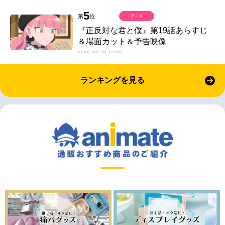
5
第
位
アニメ
『正反対な君と僕』第19話あらすじ
＆場面カット＆予告映像
2026-08-10 12:00
ランキングを見る