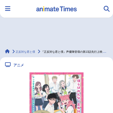
HOME
ランキング
アニメ
声優
animateTimes
ラジオ
みんなの声
グッズ
映画
正反対な君と僕
『正反対な君と僕』声優陣登壇の第13話先行上映会が開催決定
アニメ
マンガ・ラノベ
ゲーム・アプリ
音楽
コスプレ
2.5次元
配信・Vtuber
トレンド
無料マンガ
最新記事一覧
アニメ記事一覧
声優記事一覧