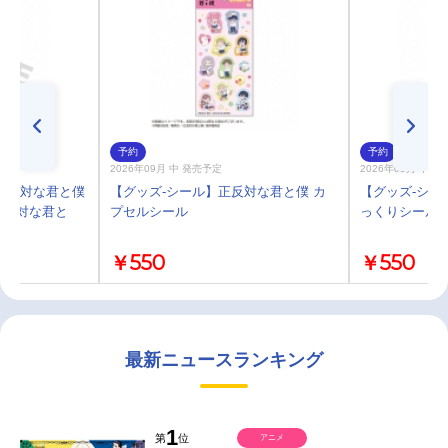
予約
予約
2026年09月 中 発売予定
2026年09月 中 
正反対な君と僕
【グッズ-シール】正反対な君と僕 カ
【グッズ-シー
正反対な君と
プセルシール
っくりシール
￥550
￥550
最新ニュースランキング
1
第
位
アニメ