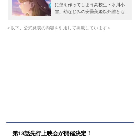
ブコメディ。作品名正反対な君と僕
に壁を作ってしまう高校生・氷川小
放送形態TVアニメスケジュール第1
雪。幼なじみの安曇美姫以外誰とも
期：2026年1月11日（日）〜2026年
つるまず、静かに日々を過ごしてい
3月29日（日）第2期：2026年7月5日
た彼女の前に、なぜかぐいぐい距離
＜以下、公式発表の内容を引用して掲載しています＞
（日）～MBS・TBS系全国28局ネッ
を詰めてくる男子・雨宮湊が現れて
トにて話数第1期：全12話キャスト鈴
――？孤高の女子・小雪、学校のア
木：鈴代紗弓谷：坂田将吾渡辺：谷
イドル・美姫、距離ナシ男子・湊、
口夢奈佐藤：平林瑚夏山田：岩田ア
優しく穏やかなバスケ部員・陽太。
ンジ東：島袋美由利平：加藤渉西：
不器用で、じれったくて、それでも
大森こころ本田：楠木ともりスタッ
愛おしい。青春のすれ違いが織りな
フ原作：阿賀沢紅茶監督：長友孝和
す群像劇が今、幕を開ける。作品名
シリーズ構成・アニメーションプロ
氷の城壁放送形態TVアニメスケジュ
デューサー：内海照子キャラクター
ール2026年4月2日（木）～2026年7
デザイン：みやこまこサブキャラク
月2日（木）TBS系・AT-Xにて話数全
ターデザイン・総作画監督：小園菜
14話キャスト氷川小雪：永瀬アンナ
穂総作画監督：﨑本さゆり 早川加
安曇美姫：和泉風花雨宮湊：千葉翔
寿子メインアニメーター：前原里
也日野陽太：猪股慧士霜島月子：新
恵 伊澤珠美美術監督：中村千恵子
福桜五十嵐翼：小林千晃栗木桃香：
色彩設計：秋元由紀撮影監督：塩川
鬼頭明里安曇優希：波多野翔熱川秋
第13話先行上映会が開催決定！
智幸3Dディレクター：越田祐史編
音：川井田夏海スタッフ原作：阿賀