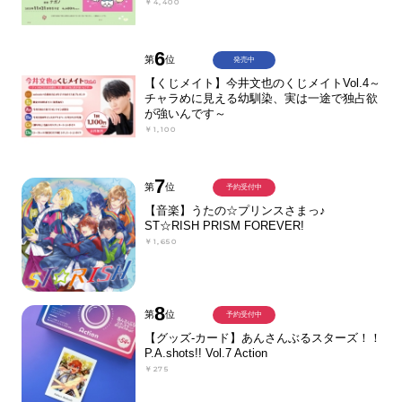
￥4,400
6
第
位
発売中
【くじメイト】今井文也のくじメイトVol.4～
チャラめに見える幼馴染、実は一途で独占欲
が強いんです～
￥1,100
7
第
位
予約受付中
【音楽】うたの☆プリンスさまっ♪
ST☆RISH PRISM FOREVER!
￥1,650
8
第
位
予約受付中
【グッズ-カード】あんさんぶるスターズ！！
P.A.shots!! Vol.7 Action
￥275