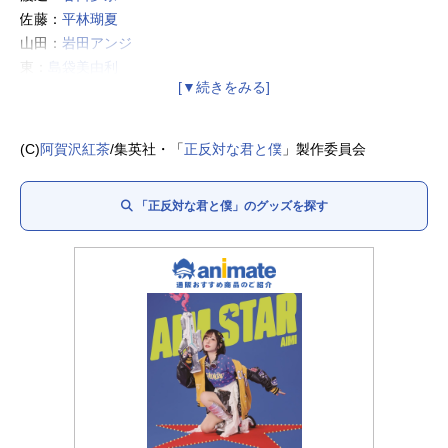
佐藤：
平林瑚夏
山田：
岩田アンジ
東：
島袋美由利
平：
加藤渉
西：
大森こころ
本田：
楠木ともり
(C)
阿賀沢紅茶
/集英社・「
正反対な君と僕
」製作委員会
「正反対な君と僕」のグッズを探す