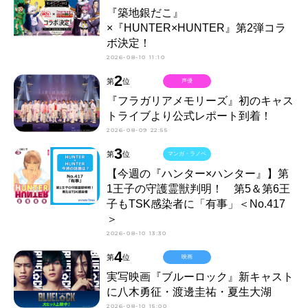
『築地銀だこ』
×『HUNTER×HUNTER』第2弾コラ
ボ決定！
2026-08-10 11:10
2
第
位
声優
『フラガリアメモリーズ』初のキャス
トライブより公式レポート到着！
2026-08-09 22:55
3
第
位
マンガ・ラノベ
【今週の『ハンター×ハンター』】第
1王子の守護霊獣判明！ 第5＆第6王
子もTSK感染者に「有事」＜No.417
＞
2026-08-10 13:30
4
第
位
映画
実写映画『ブルーロック』新キャスト
に八木勇征・渡邊圭祐・夏生大湖
2026-08-10 15:00