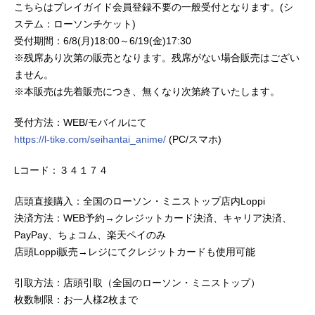
こちらはプレイガイド会員登録不要の一般受付となります。(シ
ステム：ローソンチケット)
受付期間：6/8(月)18:00～6/19(金)17:30
※残席あり次第の販売となります。残席がない場合販売はござい
ません。
※本販売は先着販売につき、無くなり次第終了いたします。
受付方法：WEB/モバイルにて
https://l-tike.com/seihantai_anime/
(PC/スマホ)
Lコード：３４１７４
店頭直接購入：全国のローソン・ミニストップ店内Loppi
決済方法：WEB予約→クレジットカード決済、キャリア決済、
PayPay、ちょコム、楽天ペイのみ
店頭Loppi販売→レジにてクレジットカードも使用可能
引取方法：店頭引取（全国のローソン・ミニストップ）
枚数制限：お一人様2枚まで