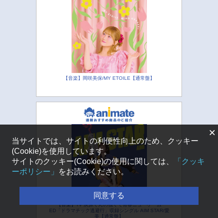
【音楽】岡咲美保/MY ETOILE【通常盤】
×
当サイトでは、サイトの利便性向上のため、クッキー
(Cookie)を使用しています。
サイトのクッキー(Cookie)の使用に関しては、
「クッキ
ーポリシー」
をお読みください。
同意する
【音楽】TV 灰原くんの強くて青春ニューゲーム
ED「ドラマチック逃避行」収録シングル AIM STAR/愛
美【通常盤】