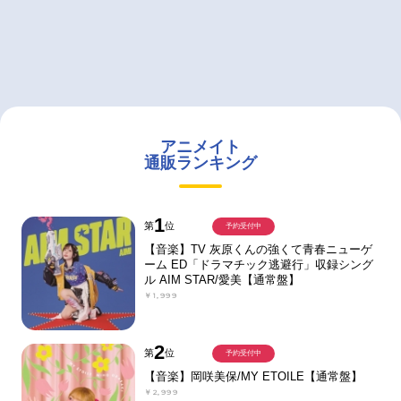
アニメイト
通販ランキング
1
第
位
予約受付中
【音楽】TV 灰原くんの強くて青春ニューゲ
ーム ED「ドラマチック逃避行」収録シング
ル AIM STAR/愛美【通常盤】
￥1,999
2
第
位
予約受付中
【音楽】岡咲美保/MY ETOILE【通常盤】
￥2,999