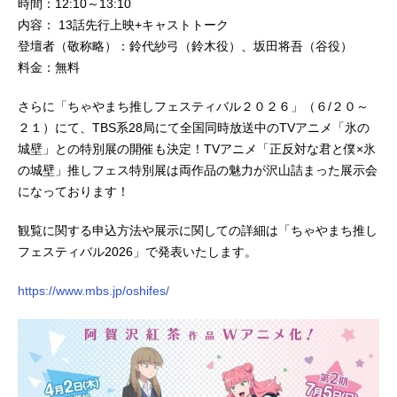
時間：12:10～13:10
内容： 13話先行上映+キャストトーク
登壇者（敬称略）：鈴代紗弓（鈴木役）、坂田将吾（谷役）
料金：無料
さらに「ちゃやまち推しフェスティバル２０２６」（６/２０～
２１）にて、TBS系28局にて全国同時放送中のTVアニメ「氷の
城壁」との特別展の開催も決定！TVアニメ「正反対な君と僕×氷
の城壁」推しフェス特別展は両作品の魅力が沢山詰まった展示会
になっております！
観覧に関する申込方法や展示に関しての詳細は「ちゃやまち推し
フェスティバル2026」で発表いたします。
https://www.mbs.jp/oshifes/