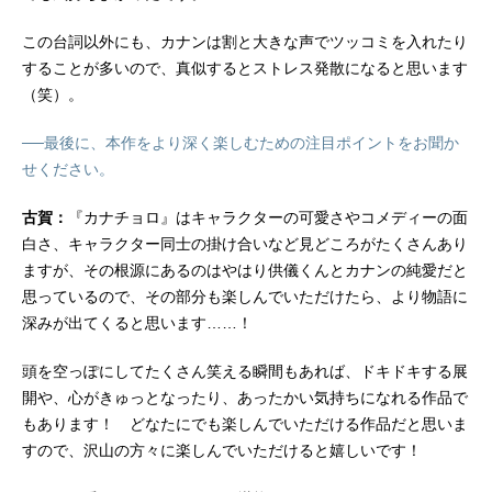
この台詞以外にも、カナンは割と大きな声でツッコミを入れたり
することが多いので、真似するとストレス発散になると思います
（笑）。
──最後に、本作をより深く楽しむための注目ポイントをお聞か
せください。
古賀：
『カナチョロ』はキャラクターの可愛さやコメディーの面
白さ、キャラクター同士の掛け合いなど見どころがたくさんあり
ますが、その根源にあるのはやはり供儀くんとカナンの純愛だと
思っているので、その部分も楽しんでいただけたら、より物語に
深みが出てくると思います……！
頭を空っぽにしてたくさん笑える瞬間もあれば、ドキドキする展
開や、心がきゅっとなったり、あったかい気持ちになれる作品で
もあります！ どなたにでも楽しんでいただける作品だと思いま
すので、沢山の方々に楽しんでいただけると嬉しいです！