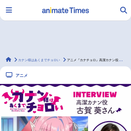
HOME
ランキング
アニメ
声優
animateTimes
ラジオ
みんなの声
グッズ
映画
カナン様はあくまでチョロい
アニメ『カナチョロ』高潔カナン役・古賀葵 テキストインタビュー
アニメ
マンガ・ラノベ
ゲーム・アプリ
音楽
コスプレ
2.5次元
配信・Vtuber
トレンド
無料マンガ
最新記事一覧
アニメ記事一覧
声優記事一覧