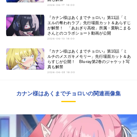
2026-06-17 18:00
『カナン様はあくまでチョロい』第11話「ミ
エルの奪われラブ」先行場面カット＆あらすじ
が解禁！ 「あおぎり高校」所属・栗駒こまる
さんとのコラボショート動画が公開
2026-06-10 18:00
『カナン様はあくまでチョロい』第10話「ミ
ルチのメスガキメモリー」先行場面カット＆あ
らすじが公開！ Blu-ray第2巻のジャケット写
真も解禁
2026-06-03 18:00
カナン様はあくまでチョロいの関連画像集