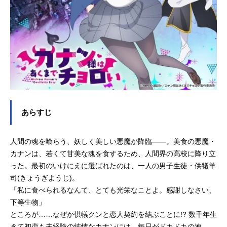
あらすじ
人間の魂を喰らう、妖しく美しい悪魔が降臨――。美食の悪魔・
カナンは、若くて甘美な魂を食するため、人間界の高校に降り立
った。最初のいけにえに選ばれたのは、一人の男子生徒・供犠羊
司(きょうぎようじ)。
「私に食べられるなんて、とても光栄なことよ。感謝しなさい、
下等生物」
ところが……なぜか供犠クンと恋人契約を結ぶことに!? 数千年生
きて初恋も未経験の純情なカナンには、毎日がドキドキの連