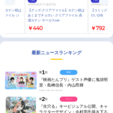
予約
予約
2026年09月 中 発売予定
2026/08/17 発売
ル】カナン様は
【グッズ-クリアファイル】カナン様は
【コミック】
アファイル ジ
あくまでチョロい クリアファイル 高
ロい(14)
潔カナン サーカスver
￥440
￥792
最新ニュースランキング
1
第
位
映画
『映画たんプリ』ゲスト声優に鬼頭明
里・島﨑信長・内山昂輝
2026-08-09 09:00
2
第
位
アニメ
『生穴る』キービジュアル公開、キャ
ラクターデザイン・今村亮氏描き下ろ