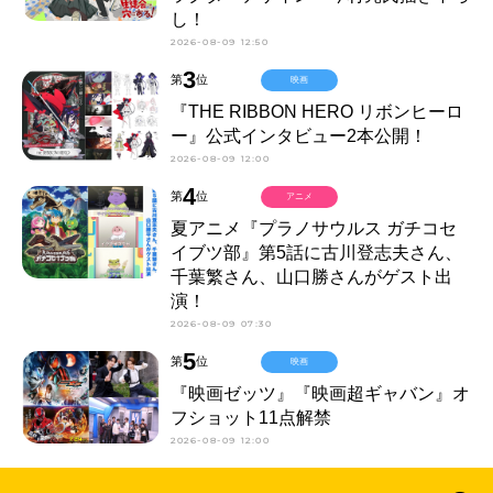
し！
2026-08-09 12:50
3
第
位
映画
『THE RIBBON HERO リボンヒーロ
ー』公式インタビュー2本公開！
2026-08-09 12:00
4
第
位
アニメ
夏アニメ『プラノサウルス ガチコセ
イブツ部』第5話に古川登志夫さん、
千葉繁さん、山口勝さんがゲスト出
演！
2026-08-09 07:30
5
第
位
映画
『映画ゼッツ』『映画超ギャバン』オ
フショット11点解禁
2026-08-09 12:00