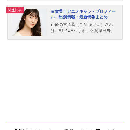
いけにえに選ばれたのは、一人の男
関連記事
古賀葵｜アニメキャラ・プロフィー
子生徒・供犠羊司(きょうぎようじ)。
ル・出演情報・最新情報まとめ
「私に食べられるなんて、とても光
声優の古賀葵（こが あおい）さん
栄なことよ。感謝しなさい、下等生
は、8月24日生まれ、佐賀県出身。
物」ところが……なぜか供犠クンと
『かぐや様は告らせたい～天才たち
恋人契約を結ぶことに!?数千年生き
の恋愛頭脳戦～』の四宮かぐや役を
て初恋も未経験の純情なカナンに
はじめ、『ひろがるスカイ！プリキ
は、毎日がドキドキの連続！ 一緒
ュア』のエルちゃん役など、人気作
に帰る!? 手を繋ぐ!? デート!? 初
品のキャラクターを演じています。
××!?!?!?!?「おのれ下等生物めーーー
こちらでは、古賀葵さんのオススメ
ーーー!!」チョロくてかわいい悪魔の
記事をご紹介！
初恋ラブコメ、始まります♪作品名カ
ナン様はあくまでチョロい放送形態T
Vアニメスケジュール2026年4月4日
（土）～2026年6月20日（土）TOKY
OMX・BS11にて話数全12話キャスト
高潔カナン：古賀葵供犠羊司：山下
誠一郎ジャンヌ：鈴代紗弓アミ：河
瀬茉希益荒男撫子：七瀬彩夏ミル
チ・ゼブル：和泉風花ミエル・ゼブ