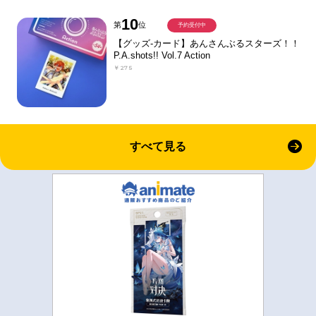
10
第
位
予約受付中
【グッズ-カード】あんさんぶるスターズ！！
P.A.shots!! Vol.7 Action
￥275
すべて見る