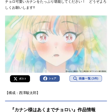
チョロ可愛いカナンをたっぷり堪能してください！ どうぞよろ
しくお願いします!!
画像一覧 (3件)
シェア
ポスト
【構成：西澤駿太郎】
『カナン様はあくまでチョロい』作品情報