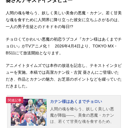
葵さんテキストインタビュー
人間の魂を喰らう、妖しく美しい美食の悪魔・カナン。若く甘美
な魂を食すために人間界に降り立った彼女に立ちふさがるのは、
一人の男子生徒とのドキドキの毎日!?
チョロくてかわいい悪魔の初恋ラブコメ『カナン様はあくまでチ
ョロい』がTVアニメ化！ 2026年4月4日より、TOKYO MX・
BS11にて放送開始となります。
アニメイトタイムズでは本作の放送を記念し、テキストインタビ
ューを実施。本稿では高潔カナン役・古賀 葵さんにご登場いた
だき、作品とカナンの魅力、お芝居のポイントなどを綴っていた
だきました。
関連記事
カナン様はあくまでチョロい
人間の魂を喰らう、妖しく美しい悪
魔が降臨――。美食の悪魔・カナン
は、若くて甘美な魂を食するため、
人間界の高校に降り立った。最初の