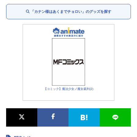
冷然涼子：
小林ゆう
「カナン様はあくまでチョロい」のグッズを探す
【コミック】魔法少女ノ魔女裁判(2)