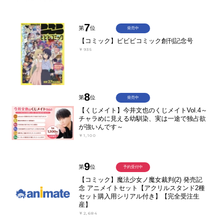
7
第
位
発売中
【コミック】ビビビコミック創刊記念号
￥935
8
第
位
発売中
【くじメイト】今井文也のくじメイトVol.4～
チャラめに見える幼馴染、実は一途で独占欲
が強いんです～
￥1,100
9
第
位
予約受付中
【コミック】魔法少女ノ魔女裁判(2) 発売記
念 アニメイトセット【アクリルスタンド2種
セット購入用シリアル付き】【完全受注生
産】
￥2,684