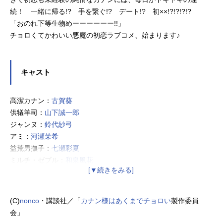
続！ 一緒に帰る!? 手を繋ぐ!? デート!? 初××!?!?!?!?
「おのれ下等生物めーーーーーー!!」
チョロくてかわいい悪魔の初恋ラブコメ、始まります♪
キャスト
高潔カナン：
古賀葵
供犠羊司：
山下誠一郎
ジャンヌ：
鈴代紗弓
アミ：
河瀬茉希
益荒男撫子：
七瀬彩夏
ミルチ・ゼブル：
和泉風花
ミエル・ゼブル：
遠野ひかる
リリム・ゼブル：
南條愛乃
ベルゼブブ：
黒田崇矢
(C)
nonco
・講談社／「
カナン様はあくまでチョロい
製作委員
百合野ゆり子：
小倉唯
会」
魯李川ゆい：
竹達彩奈