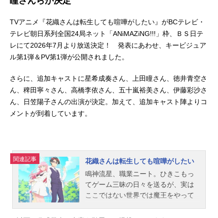
瞳さんらが決定
TVアニメ『花織さんは転生しても喧嘩がしたい』がBCテレビ・
テレビ朝日系列全国24局ネット「ANiMAZiNG!!!」枠、ＢＳ日テ
レにて2026年7月より放送決定！ 発表にあわせ、キービジュア
ル第1弾＆PV第1弾が公開されました。
さらに、追加キャストに星希成奏さん、上田瞳さん、徳井青空さ
ん、稗田寧々さん、高橋李依さん、五十嵐裕美さん、伊藤彩沙さ
ん、日笠陽子さんの出演が決定。加えて、追加キャスト陣よりコ
メントが到着しています。
関連記事
花織さんは転生しても喧嘩がしたい
鳴神流星、職業ニート。ひきこもっ
てゲーム三昧の日々を送るが、実は
ここではない世界では魔王をやって
いた！そこにかつて流星を倒した勇
者であり、現在は女子高生の花織ミ