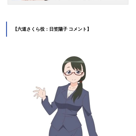
出身。『少女☆歌劇 レヴュースタァ
ライト』の花柳香子役をはじめ、『B
anG Dream!』の市ヶ谷有咲役など、
人気作品のキャラクターを演じてい
ます。こちらでは、伊藤彩沙さんの
【六道さくら役：日笠陽子 コメント】
オススメ記事をご紹介！