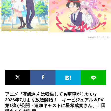
アニメ映画一覧
実写化映画一覧
今期アニメ曜日別一覧
春アニメ
夏アニメ
2026-03-28 12:50
秋アニメ
冬アニメ
男性声優/女性声優一覧
FOLLOW US
アニメ『花織さんは転生しても喧嘩がしたい』
2026年7月より放送開始！ キービジュアル＆PV
第1弾が公開・追加キャストに星希成奏さん、上田