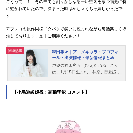
ごくって…！ その中でも割りかしゆるーい空気を放つ眠兎に特
に魅かれていたので、決まった時はめちゃくちゃ嬉しかったで
す！
アフレコも原作同様ドタバタで笑いに包まれながら毎話楽しく収
録しております、是非ご期待ください！
関連記事
稗田寧々｜アニメキャラ・プロフィ
ール・出演情報・最新情報まとめ
声優の稗田寧々（ひえだねね）さん
は、1月15日生まれ、神奈川県出身。
こちらでは、稗田寧々さんのプロフ
ィールと関連記事を紹介します。
【小鳥遊綾姫役：高橋李依 コメント】