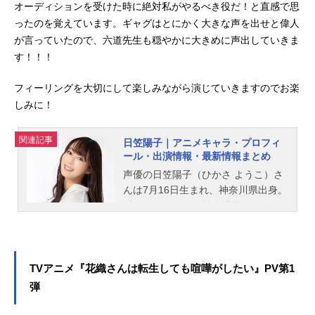
オーディションを受けた時に絶対私がやるべき役だ！と直感で思
ったのを覚えています。ギャグはとにかく大きな声を出せと偉人
が言っていたので、六道先生も穏やかに大きめに声出していきま
す！！！
フィーリングを大切にして楽しみながら演じていきますのでお楽
しみに！
関連記事
日笠陽子｜アニメキャラ・プロフィ
ール・出演情報・最新情報まとめ
声優の日笠陽子（ひかさ ようこ）さ
んは7月16日生まれ、神奈川県出身。
『けいおん！』の秋山澪役をはじ
め、『戦姫絶唱シンフォギア』のマ
リア・カデンツァヴナ・イヴ役な
ど、人気作品のキャラクターを多く
演じています。こちらでは、日笠陽
TVアニメ『花織さんは転生しても喧嘩がしたい』PV第1
子さんのオススメ記事をご紹介！
弾