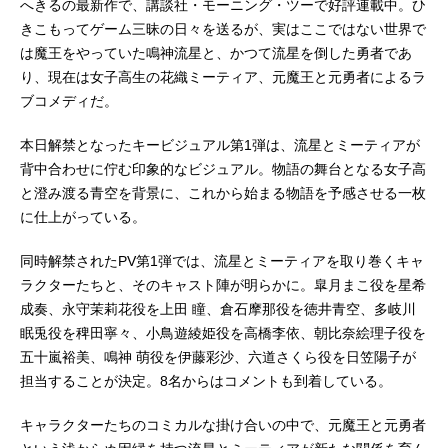
へきるの最新作で、講談社・モーニング・ツーで好評連載中。ひ
きこもってゲーム三昧の日々を送るが、実はここではない世界で
は魔王をやっていた鳴神流星と、かつて流星を倒した勇者であ
り、現在は女子高生の花織ミーティア、元魔王と元勇者によるラ
ブコメディだ。
本日解禁となったキービジュアル第1弾は、流星とミーティアが
背中合わせに佇む印象的なビジュアル。物語の舞台となる女子高
と澄み渡る青空を背景に、これから始まる物語を予感させる一枚
に仕上がっている。
同時解禁されたPV第1弾では、流星とミーティアを取り巻くキャ
ラクターたちと、そのキャスト陣が明らかに。皐月まこ役を星希
成奏、永守茉莉花役を上田 瞳、倉石摩那役を徳井青空、多岐川
眠兎役を稗田寧々、小鳥遊綾姫役を高橋李依、朝比奈絵理子役を
五十嵐裕美、鳴神 萌役を伊藤彩沙、六道さくら役を日笠陽子が
担当することが決定。8名からはコメントも到着している。
キャラクターたちのコミカルな掛け合いの中で、元魔王と元勇者