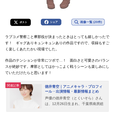
画像一覧 (20件)
シェア
ポスト
ラブコメ警察こと摩那役が決まったときはとっても嬉しかったで
す！ ギャグありキュンキュンありの作品ですので、収録もすご
く楽しくあたたかい現場でした。
作品のテンションが非常にツボで…！ 面白さと可愛さのバラン
スが絶妙です。摩那としてはかっこよく戦うシーンも楽しみにし
ていただけたらと思います！
関連記事
徳井青空｜アニメキャラ・プロフィ
ール・出演情報・最新情報まとめ
声優の徳井青空（とくいそら）さん
は、12月26日生まれ、千葉県南房総
市出身。『ラブライブ！』の矢澤に