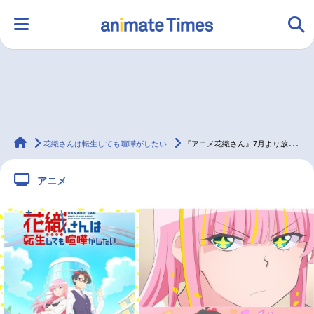
HOME
ランキング
アニメ
声優
animateTimes
ラジオ
みんなの声
グッズ
映画
花織さんは転生しても喧嘩がしたい
『アニメ花織さん』7月より放送開始 追加キャストに星希成奏ら
アニメ
マンガ・ラノベ
ゲーム・アプリ
音楽
コスプレ
2.5次元
配信・Vtuber
トレンド
無料マンガ
最新記事一覧
アニメ記事一覧
声優記事一覧