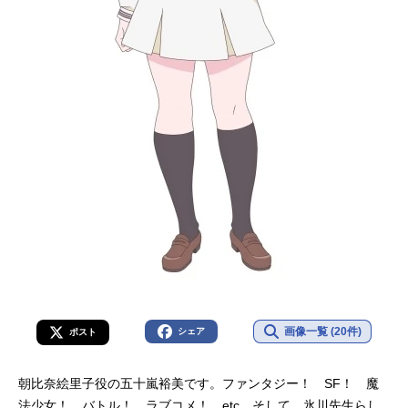
画像一覧 (20件)
シェア
ポスト
朝比奈絵里子役の五十嵐裕美です。ファンタジー！ SF！ 魔
法少女！ バトル！ ラブコメ！ etc…そして、氷川先生らし