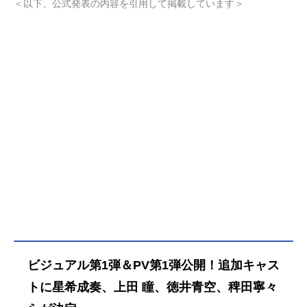
＜以下、公式発表の内容を引用して掲載しています＞
ーティアが押しかけてきて…。ミー
ティアとの再会を経て、ニートから
御剣女子高等学校の高校教師として
社会復帰を果たす流星。だが、そこ
はミーティアが通う学校だった！平
和な世界に転生し、再び巡り合った
二人の恋がはじまった！？作品名花
織さんは転生しても喧嘩がしたい放
送形態TVアニメスケジュール2026年
7月11日（土）～ABCテレビ・テレビ
朝日系・BS日テレにてキャスト鳴神
流星：福山潤花織ミーティア：関根
明良皐月まこ：星希成奏永守茉莉
花：上田瞳倉石摩那：徳井青空多岐
川眠兎：稗田寧々小鳥遊綾姫：高橋
李依朝比奈絵理子：五十嵐裕美鳴神
萌：伊藤彩沙六道さくら：日笠陽子
ビジュアル第1弾＆PV第1弾公開！追加キャス
紬奈愛琉：内田真礼スタッフ原作：
氷川へきる（講談社「モーニング・
トに星希成奏、上田 瞳、徳井青空、稗田寧々
ツー」連載）監督：山本秀世シリー