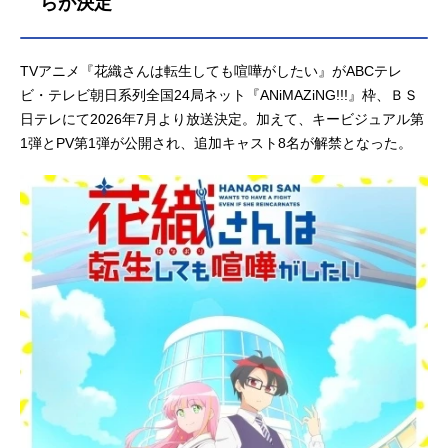
らが決定
ズ構成：菅原雪絵キャラクターデザ
イン：奥田陽介美術監督：綾田如香
色彩設計：大西峰代撮影監督：中野
TVアニメ『花織さんは転生しても喧嘩がしたい』がABCテレ
公滉撮影：旭プロダクション編集：e
ビ・テレビ朝日系列全国24局ネット『ANiMAZiNG!!!』枠、ＢＳ
ditz音響監督：納谷僚介音響効果：小
日テレにて2026年7月より放送決定。加えて、キービジュアル第
林亜依里 野崎博樹音響制作：スタ
1弾とPV第1弾が公開され、追加キャスト8名が解禁となった。
ジオマウス音楽：橋本由香利 R...