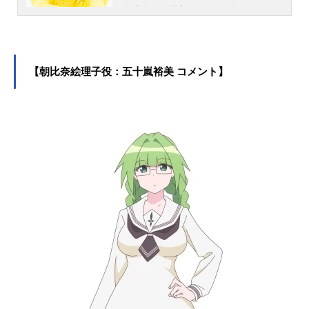
『【推しの子】』のアイ役をはじ
め、『Fate/Grand Order』のマシ
ュ・キリエライト役など、人気作品
のキャラクターを多く演じていま
す。こちらでは、高橋李依さんのオ
【朝比奈絵理子役：五十嵐裕美 コメント】
ススメ記事をご紹介！