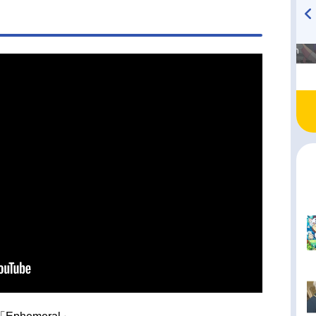
高橋美紀のおんぷの気持ち
TVアニメ『戦隊大失格』
♪ in アニメイトタイムズ
radio 大直会 2nd season