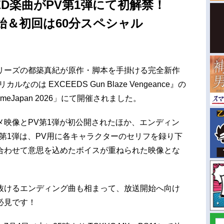
nce』ED楽曲がPV第1弾にて初解禁！
開始＆初回は60分スペシャル
リーズの都築真紀が原作・脚本を手掛ける完全新作
のは EXCEEDS Gun Blaze Vengeance』の
eJapan 2026」にて開催されました。
メ映像とPV第1弾が初公開されたほか、エンディン
第1弾は、PV用に各キャラクターのセリフを録り下
合わせて意思を込めたボイスが重ねられた映像とな
抜けるエンディング曲も相まって、放送開始へ向け
必見です！