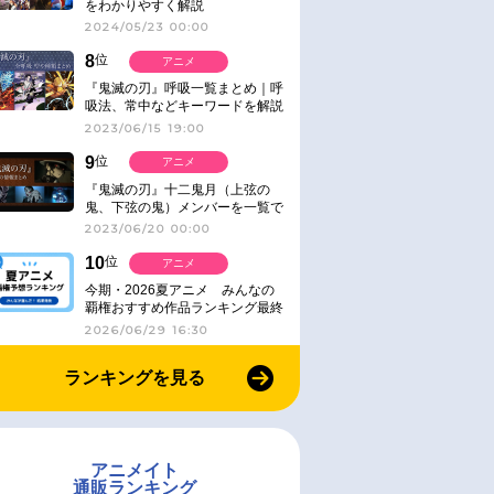
をわかりやすく解説
2024/05/23 00:00
8
位
アニメ
『鬼滅の刃』呼吸一覧まとめ｜呼
吸法、常中などキーワードを解説
2023/06/15 19:00
9
位
アニメ
『鬼滅の刃』十二鬼月（上弦の
鬼、下弦の鬼）メンバーを一覧で
紹介＆解説（登場鬼の情報まと
2023/06/20 00:00
め）
10
位
アニメ
今期・2026夏アニメ みんなの
覇権おすすめ作品ランキング最終
結果発表！
2026/06/29 16:30
ランキングを見る
アニメイト
通販ランキング