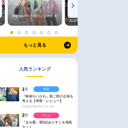
Trignalのキラキラ☆ビートＲ
森久保祥太郎×浪川大輔 つま
みは塩だけ
もっと見る
人気ランキング
1
位
映画
『映画ちいかわ』島二郎の正体を
考える【考察・レビュー】
2026/08/03 12:00
2
位
アニメ
『きみ愛』第6話あらすじ＆場面
カット