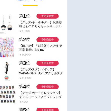
1
第
位
予約受付中
【グッズ-キーホルダー】呪術廻
戦 ふわコロりんセットキーホル
ダー【アニメイト特典付】
￥1,100
2
第
位
予約受付中
【Blu-ray】『劇場版モノノ怪 第
三章 蛇神』Blu-ray
￥9,900
3
第
位
予約受付中
【グッズ-スタンドポップ】
SAKAMOTO DAYS アクリルスタ
ンド～Sunny Afternoon～ 4.南雲
￥2,200
4
第
位
予約受付中
【グッズ-カードコレクション】
ディズニー ツイステッドワンダ
ーランド ランダムカードコレク
￥400
ション クラブ・ウェアver.
5
第
位
予約受付中