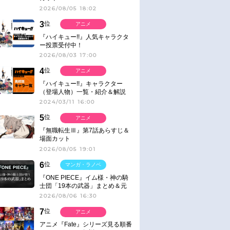
2026/08/05 18:02
3
位
アニメ
『ハイキュー!!』人気キャラクタ
ー投票受付中！
2026/08/03 17:00
4
位
アニメ
『ハイキュー!!』キャラクター
（登場人物）一覧・紹介＆解説
2024/03/11 16:00
5
位
アニメ
『無職転生Ⅲ』第7話あらすじ＆
場面カット
2026/08/05 19:01
6
位
マンガ・ラノベ
『ONE PIECE』イム様・神の騎
士団「19本の武器」まとめ＆元
ネタ
2026/08/06 16:30
7
位
アニメ
アニメ『Fate』シリーズ見る順番