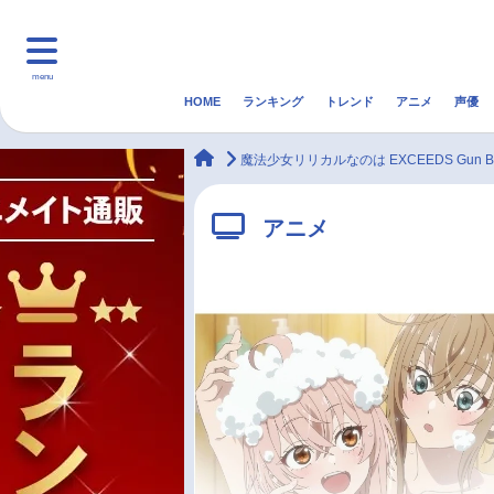
menu
HOME
ランキング
トレンド
アニメ
声優
HOME
ランキング
アニ
animateTimes
魔法少女リリカルなのは EXCEEDS Gun Blaz
マンガ・ラノベ
ゲーム・アプリ
音楽
アニメ
最新記事一覧
アニメ記事一覧
声優記事一覧