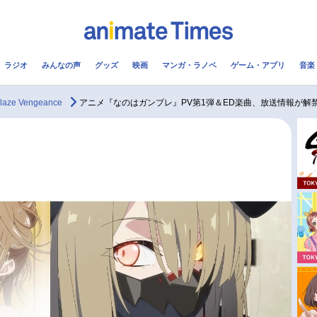
ラジオ
みんなの声
グッズ
映画
マンガ・ラノベ
ゲーム・アプリ
音楽
メ
声優
ラジオ
み
e Vengeance
アニメ『なのはガンブレ』PV第1弾＆ED楽曲、放送情報が解禁
コスプレ
2.5次元
配信
アニメ映画一覧
今期アニメ曜日別一覧
実写化映画一覧
春アニメ
男性声優/女性声優一覧
夏アニメ
FOLLOW US