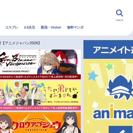
search
コスプレ
2.5次元
配信・Vtuber
無料マンガ
んなの声
グッズ
映画
【アニメジャパン2026】
・Vtuber
トレンド
無料マンガ
秋アニメ
冬アニメ