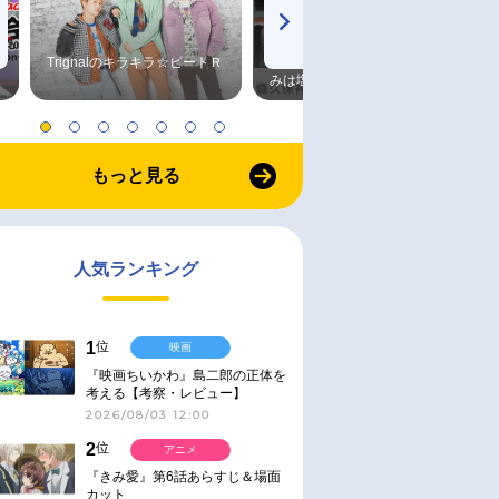
Trignalのキラキラ☆ビートＲ
森久保祥太郎×浪川大輔 つま
みは塩だけ
もっと見る
人気ランキング
1
位
映画
『映画ちいかわ』島二郎の正体を
考える【考察・レビュー】
2026/08/03 12:00
2
位
アニメ
『きみ愛』第6話あらすじ＆場面
カット