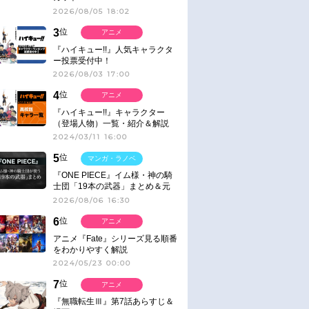
2026/08/05 18:02
3
位
アニメ
『ハイキュー!!』人気キャラクタ
ー投票受付中！
2026/08/03 17:00
4
位
アニメ
『ハイキュー!!』キャラクター
（登場人物）一覧・紹介＆解説
2024/03/11 16:00
5
位
マンガ・ラノベ
『ONE PIECE』イム様・神の騎
士団「19本の武器」まとめ＆元
ネタ
2026/08/06 16:30
6
位
アニメ
アニメ『Fate』シリーズ見る順番
をわかりやすく解説
2024/05/23 00:00
7
位
アニメ
『無職転生Ⅲ』第7話あらすじ＆