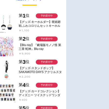
1
第
位
予約受付中
【グッズ-キーホルダー】呪術廻
戦 ふわコロりんセットキーホル
ダー【アニメイト特典付】
￥1,100
2
第
位
予約受付中
【Blu-ray】『劇場版モノノ怪 第
三章 蛇神』Blu-ray
￥9,900
3
第
位
予約受付中
【グッズ-スタンドポップ】
SAKAMOTO DAYS アクリルスタ
ンド～Sunny Afternoon～ 4.南雲
￥2,200
4
第
位
予約受付中
【グッズ-カードコレクション】
ディズニー ツイステッドワンダ
ーランド ランダムカードコレク
￥400
ション クラブ・ウェアver.
5
第
位
予約受付中