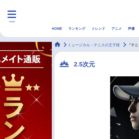
menu
HOME
ランキング
トレンド
アニメ
声優
HOME
ランキング
アニ
animateTimes
ミュージカル・テニスの王子様
『テニ
マンガ・ラノベ
ゲーム・アプリ
音楽
2.5次元
最新記事一覧
アニメ記事一覧
声優記事一覧