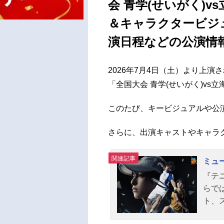
会 青学(せいがく)
＆キャラクタービジ
演日程などの公演情
2026年7月4日（土）より上演
「全国大会 青学(せいがく)vs立
このたび、キービジュアルや公
さらに、出演キャストやキャラ
関連記事
ミュ
『テ
らで
ト、