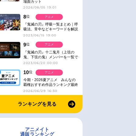
場面カット
2026/08/05 19:01
8
位
アニメ
『鬼滅の刃』呼吸一覧まとめ｜呼
吸法、常中などキーワードを解説
2023/06/15 19:00
9
位
アニメ
『鬼滅の刃』十二鬼月（上弦の
鬼、下弦の鬼）メンバーを一覧で
紹介＆解説（登場鬼の情報まと
2023/06/20 00:00
め）
10
位
アニメ
今期・2026夏アニメ みんなの
覇権おすすめ作品ランキング最終
結果発表！
2026/06/29 16:30
ランキングを見る
アニメイト
通販ランキング