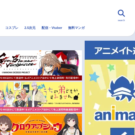
search
コスプレ
2.5次元
配信・Vtuber
無料マンガ
んなの声
グッズ
映画
・Vtuber
トレンド
無料マンガ
秋アニメ
冬アニメ