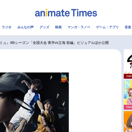
ラジオ
みんなの声
グッズ
映画
マンガ・ラノベ
ゲーム・アプリ
音楽
メ
声優
ラジオ
み
ミュ』4thシーズン「全国大会 青学vs立海 前編」ビジュアルほか公開
コスプレ
2.5次元
配信
アニメ映画一覧
今期アニメ曜日別一覧
実写化映画一覧
春アニメ
男性声優/女性声優一覧
夏アニメ
FOLLOW US