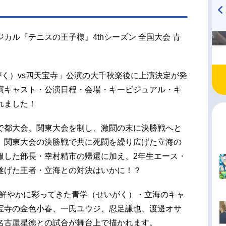
高橋美紀のおんぷの気持ち
TVアニメ『戦隊大失格』
カル『テニスの王子様』4thシーズン 全国大会 青
♪ in アニメイトタイムズ
radio 大直会 2nd season
がく）vs四天宝寺」公演の大千秋楽後に上演決定が発
演キャスト・公演日程・会場・キービジュアル・キ
れました！
で都大会、関東大会を制し、激闘の末に決勝戦へと
、関東大会の決勝戦で共に死闘を繰り広げた立海の
服した部長・幸村精市の帰還に加え、2年生エース・
遂げた王者・立海との対決はいかに！？
を鮮やかに彩ってきた青学（せいがく）・立海のキャ
宝寺の金色小春、一氏ユウジ、忍足謙也、渡邊オサ
名古屋星徳との試合が舞台上で描かれます。