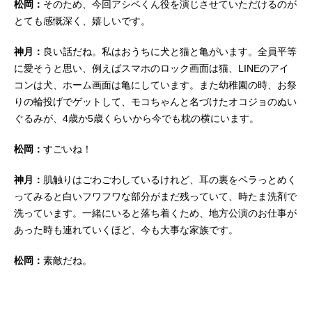
松岡：
そのため、今回アシベくん役を演じさせていただけるのが
とても感慨深く、嬉しいです。
神月：
良い話だね。私はおうちに犬と猫と亀がいます。全員平等
に愛そうと思い、例えばスマホのロック画面は猫、LINEのアイ
コンは犬、ホーム画面は亀にしています。また幼稚園の時、お祭
りの輪投げでゲットして、モコちゃんと名づけたオコジョのぬい
ぐるみが、4歳か5歳くらいから今でも枕の横にいます。
松岡：
すごいね！
神月：
肌触りはごわごわしているけれど、耳の裏をペラっとめく
ってみると白いフワフワな部分がまだ残っていて、時たま洗剤で
洗っています。一緒にいると落ち着くため、地方公演のお仕事が
あった時も連れていくほど、今も大事な家族です。
松岡：
素敵だね。