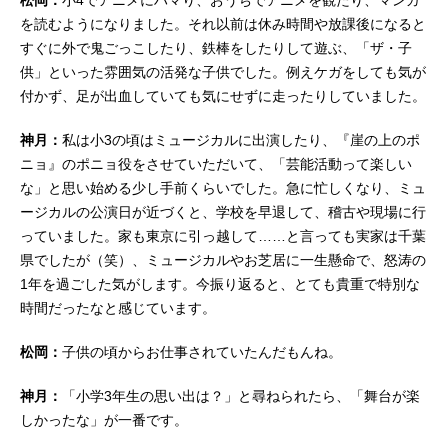
松岡：
小4でアニメにハマり、おうちでアニメを観たり、マンガ
を読むようになりました。それ以前は休み時間や放課後になると
すぐに外で鬼ごっこしたり、鉄棒をしたりして遊ぶ、「ザ・子
供」といった雰囲気の活発な子供でした。例えケガをしても気が
付かず、足が出血していても気にせずに走ったりしていました。
神月：
私は小3の頃はミュージカルに出演したり、『崖の上のポ
ニョ』のポニョ役をさせていただいて、「芸能活動って楽しい
な」と思い始める少し手前くらいでした。急に忙しくなり、ミュ
ージカルの公演日が近づくと、学校を早退して、稽古や現場に行
っていました。家も東京に引っ越して……と言っても実家は千葉
県でしたが（笑）、ミュージカルやお芝居に一生懸命で、怒涛の
1年を過ごした気がします。今振り返ると、とても貴重で特別な
時間だったなと感じています。
松岡：
子供の頃からお仕事されていたんだもんね。
神月：
「小学3年生の思い出は？」と尋ねられたら、「舞台が楽
しかったな」が一番です。