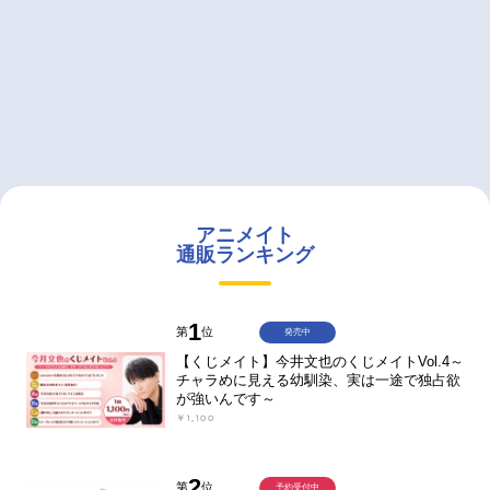
アニメイト
通販ランキング
1
第
位
発売中
【くじメイト】今井文也のくじメイトVol.4～
チャラめに見える幼馴染、実は一途で独占欲
が強いんです～
￥1,100
2
第
位
予約受付中