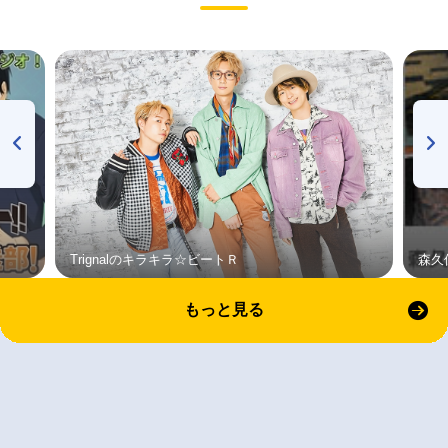
Trignalのキラキラ☆ビートＲ
森久
もっと見る