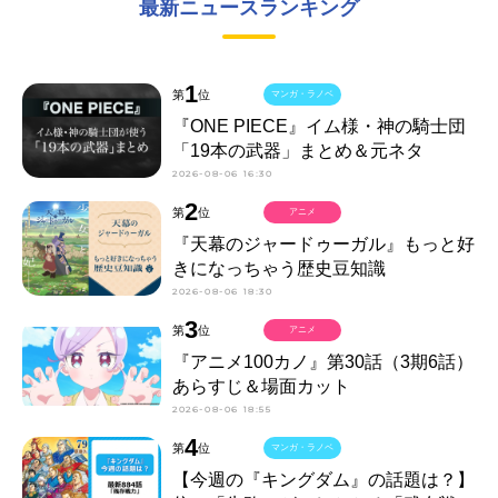
最新ニュースランキング
1
第
位
マンガ・ラノベ
『ONE PIECE』イム様・神の騎士団
「19本の武器」まとめ＆元ネタ
2026-08-06 16:30
2
第
位
アニメ
『天幕のジャードゥーガル』もっと好
きになっちゃう歴史豆知識
2026-08-06 18:30
3
第
位
アニメ
『アニメ100カノ』第30話（3期6話）
あらすじ＆場面カット
2026-08-06 18:55
4
第
位
マンガ・ラノベ
【今週の『キングダム』の話題は？】