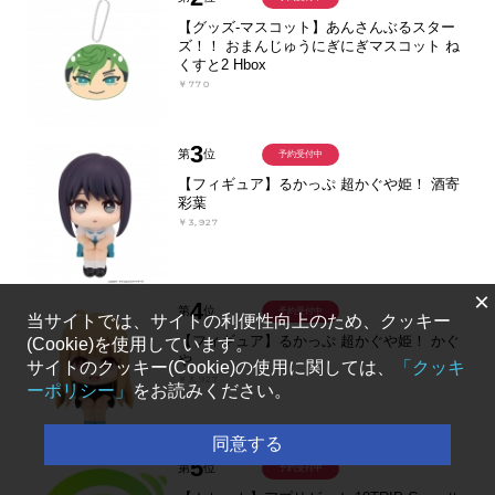
【グッズ-マスコット】あんさんぶるスター
ズ！！ おまんじゅうにぎにぎマスコット ね
くすと2 Hbox
￥770
3
第
位
予約受付中
【フィギュア】るかっぷ 超かぐや姫！ 酒寄
彩葉
￥3,927
×
4
第
位
予約受付中
当サイトでは、サイトの利便性向上のため、クッキー
【フィギュア】るかっぷ 超かぐや姫！ かぐ
(Cookie)を使用しています。
や
サイトのクッキー(Cookie)の使用に関しては、
「クッキ
￥3,927
ーポリシー」
をお読みください。
同意する
5
第
位
予約受付中