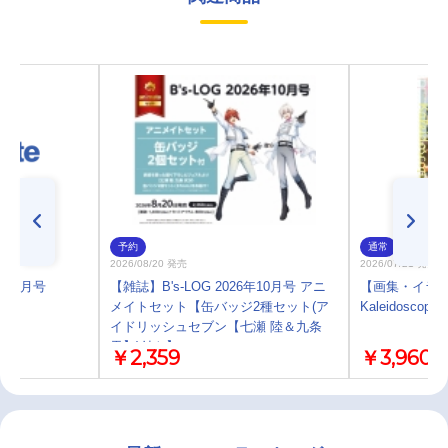
予約
通常
2026/08/20 発売
2026/07/21 発売
6年10月号
【雑誌】B's-LOG 2026年10月号 アニ
【画集・イラ
メイトセット【缶バッジ2種セット(ア
Kaleidoscope
イドリッシュセブン【七瀬 陸＆九条
天】)付き】
￥2,359
￥3,960