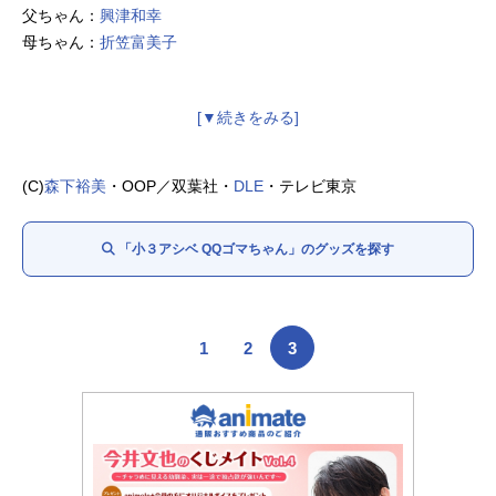
父ちゃん：
興津和幸
母ちゃん：
折笠富美子
(C)︎
森下裕美
・OOP／双葉社・
DLE
・テレビ東京
「小３アシベ QQゴマちゃん」のグッズを探す
1
2
3