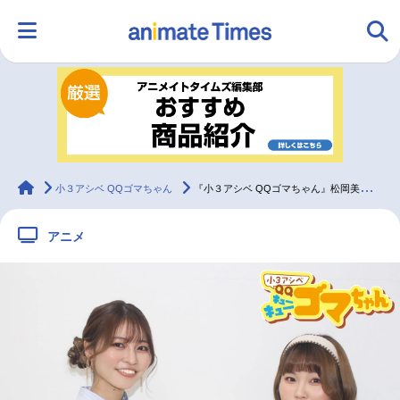
HOME
ランキング
アニメ
声優
ラジオ
みんなの声
グッズ
映画
animateTimes
小３アシベ QQゴマちゃん
『小３アシベ QQゴマちゃん』松岡美里＆神月柚莉愛が芝居に込めた“ゴマちゃん愛”／インタビュー
アニメ
マンガ・ラノベ
ゲーム・アプリ
音楽
コスプレ
2.5次元
配信・Vtuber
トレンド
無料マンガ
最新記事一覧
アニメ記事一覧
声優記事一覧