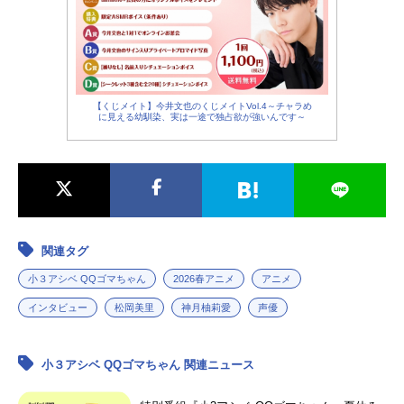
【くじメイト】今井文也のくじメイトVol.4～チャラめ
に見える幼馴染、実は一途で独占欲が強いんです～
関連タグ
小３アシベ QQゴマちゃん
2026春アニメ
アニメ
インタビュー
松岡美里
神月柚莉愛
声優
小３アシベ QQゴマちゃん 関連ニュース