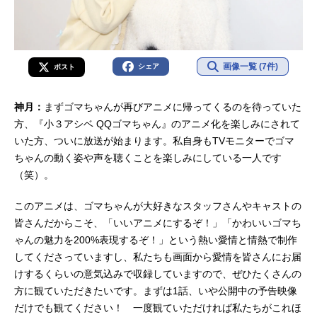
画像一覧 (7件)
シェア
ポスト
神月：
まずゴマちゃんが再びアニメに帰ってくるのを待っていた
方、『小３アシベ QQゴマちゃん』のアニメ化を楽しみにされて
いた方、ついに放送が始まります。私自身もTVモニターでゴマ
ちゃんの動く姿や声を聴くことを楽しみにしている一人です
（笑）。
このアニメは、ゴマちゃんが大好きなスタッフさんやキャストの
皆さんだからこそ、「いいアニメにするぞ！」「かわいいゴマち
ゃんの魅力を200%表現するぞ！」という熱い愛情と情熱で制作
してくださっていますし、私たちも画面から愛情を皆さんにお届
けするくらいの意気込みで収録していますので、ぜひたくさんの
方に観ていただきたいです。まずは1話、いや公開中の予告映像
だけでも観てください！ 一度観ていただければ私たちがこれほ