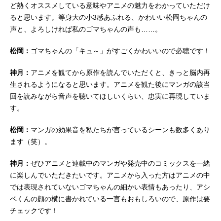
ど熱くオススメしている意味やアニメの魅力をわかっていただけ
ると思います。等身大の小3感あふれる、かわいい松岡ちゃんの
声と、よろしければ私のゴマちゃんの声も……。
松岡：
ゴマちゃんの「キュ～」がすごくかわいいので必聴です！
神月：
アニメを観てから原作を読んでいただくと、きっと脳内再
生されるようになると思います。アニメを観た後にマンガの該当
回を読みながら音声を聴いてほしいくらい、忠実に再現していま
す。
松岡：
マンガの効果音を私たちが言っているシーンも数多くあり
ます（笑）。
神月：
ぜひアニメと連載中のマンガや発売中のコミックスを一緒
に楽しんでいただきたいです。アニメから入った方はアニメの中
では表現されていないゴマちゃんの細かい表情もあったり、アシ
ベくんの顔の横に書かれている一言もおもしろいので、原作は要
チェックです！