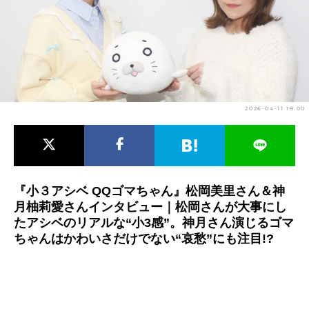
アニメ映画一覧
実写化映画一覧
今期アニメ曜日別一覧
春アニメ
夏アニメ
2026-04-11 18:00
秋アニメ
冬アニメ
男性声優/女性声優一覧
FOLLOW US
『小３アシベ QQゴマちゃん』松岡美里さん＆神
月柚莉愛さんインタビュー｜松岡さんが大事にし
たアシベのリアルな“小3感”。神月さん演じるゴマ
ちゃんはかわいさだけでない“哀愁”にも注目!?