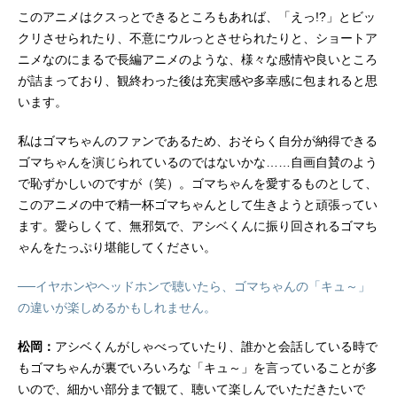
このアニメはクスっとできるところもあれば、「えっ!?」とビッ
クリさせられたり、不意にウルっとさせられたりと、ショートア
ニメなのにまるで長編アニメのような、様々な感情や良いところ
が詰まっており、観終わった後は充実感や多幸感に包まれると思
います。
私はゴマちゃんのファンであるため、おそらく自分が納得できる
ゴマちゃんを演じられているのではないかな……自画自賛のよう
で恥ずかしいのですが（笑）。ゴマちゃんを愛するものとして、
このアニメの中で精一杯ゴマちゃんとして生きようと頑張ってい
ます。愛らしくて、無邪気で、アシベくんに振り回されるゴマち
ゃんをたっぷり堪能してください。
──イヤホンやヘッドホンで聴いたら、ゴマちゃんの「キュ～」
の違いが楽しめるかもしれません。
松岡：
アシベくんがしゃべっていたり、誰かと会話している時で
もゴマちゃんが裏でいろいろな「キュ～」を言っていることが多
いので、細かい部分まで観て、聴いて楽しんでいただきたいで