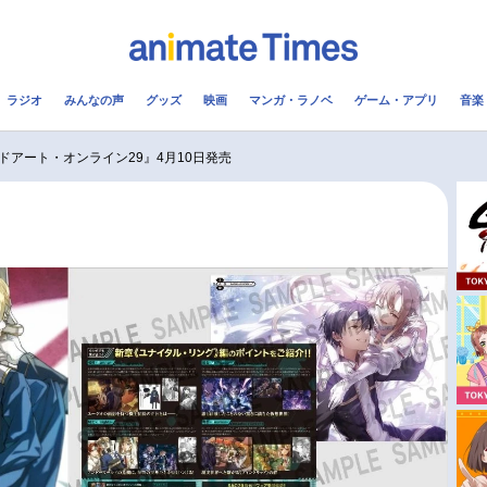
ラジオ
みんなの声
グッズ
映画
マンガ・ラノベ
ゲーム・アプリ
音楽
メ
声優
ラジオ
み
ドアート・オンライン29』4月10日発売
コスプレ
2.5次元
配信
アニメ映画一覧
今期アニメ曜日別一覧
実写化映画一覧
春アニメ
男性声優/女性声優一覧
夏アニメ
FOLLOW US