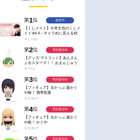
1
第
位
発売中
【くじメイト】今井文也のくじメ
イトVol.4～チャラめに見える幼
馴染、実は一途で独占欲が強いん
￥1,100
です～
2
第
位
予約受付中
【グッズ-マスコット】あんさん
ぶるスターズ！！ おまんじゅう
にぎにぎマスコット ねくすと2
￥770
Hbox
3
第
位
予約受付中
【フィギュア】るかっぷ 超かぐ
や姫！ 酒寄彩葉
￥3,927
4
第
位
予約受付中
【フィギュア】るかっぷ 超かぐ
や姫！ かぐや
￥3,927
5
第
位
予約受付中