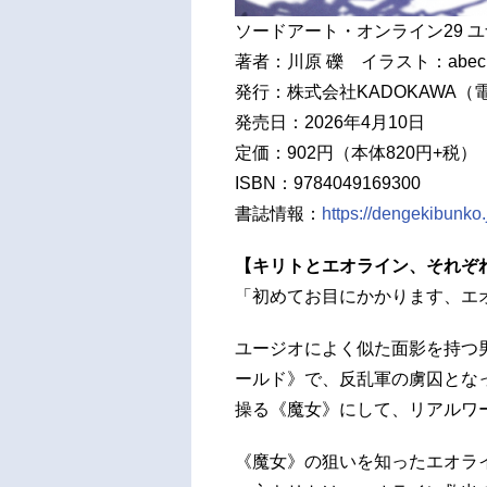
ソードアート・オンライン29 ユナ
著者：川原 礫 イラスト：abec
発行：株式会社KADOKAWA（
発売日：2026年4月10日
定価：902円（本体820円+税）
ISBN：9784049169300
書誌情報：
https://dengekibunko
【キリトとエオライン、それぞ
「初めてお目にかかります、エ
ユージオによく似た面影を持つ
ールド》で、反乱軍の虜囚とな
操る《魔女》にして、リアルワ
《魔女》の狙いを知ったエオラ