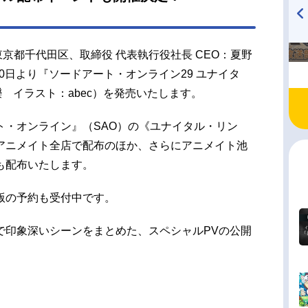
TVアニメ『戦隊大失格』
ハイキュー!! 烏野高校放送部!
radio 大直会 2nd season
東京都千代田区、取締役 代表執行役社長 CEO：夏野
10日より『ソードアート・オンライン29 ユナイタ
 礫 イラスト：abec）を発売いたします。
ト・オンライン』（SAO）の《ユナイタル・リン
アニメイト全店で配布のほか、さらにアニメイト池
も配布いたします。
版の予約も受付中です。
で印象深いシーンをまとめた、スペシャルPVの公開