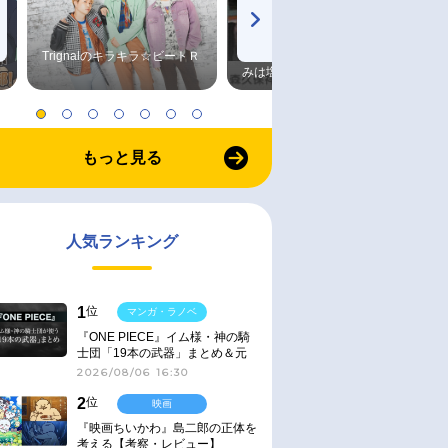
Trignalのキラキラ☆ビートＲ
森久保祥太郎×浪川大輔 つま
みは塩だけ
もっと見る
人気ランキング
1
位
マンガ・ラノベ
『ONE PIECE』イム様・神の騎
士団「19本の武器」まとめ＆元
ネタ
2026/08/06 16:30
2
位
映画
『映画ちいかわ』島二郎の正体を
考える【考察・レビュー】