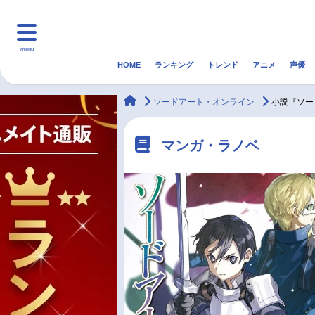
menu
HOME
ランキング
トレンド
アニメ
声優
HOME
ランキング
アニ
animateTimes
ソードアート・オンライン
小説『ソー
マンガ・ラノベ
ゲーム・アプリ
音楽
マンガ・ラノベ
最新記事一覧
アニメ記事一覧
声優記事一覧