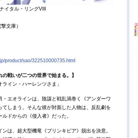
イタル・リングVIII
電撃文庫）
.jp/product/sao/322510000735.html
れの戦いが二つの世界で始まる。】
オライン・ハーレンツさま」
男・エオラインは、陰謀と戦乱渦巻く《アンダーワ
ってしまう。そんな彼が対面した人物は、反乱劇を
ールドからの《侵入者》だった。
インは、超大型機竜《プリンキピア》脱出を決意。