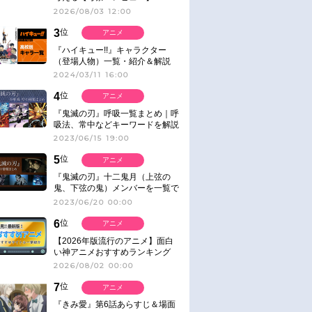
2026/08/03 12:00
3
位
アニメ
『ハイキュー!!』キャラクター
（登場人物）一覧・紹介＆解説
2024/03/11 16:00
4
位
アニメ
『鬼滅の刃』呼吸一覧まとめ｜呼
吸法、常中などキーワードを解説
2023/06/15 19:00
5
位
アニメ
『鬼滅の刃』十二鬼月（上弦の
鬼、下弦の鬼）メンバーを一覧で
紹介＆解説（登場鬼の情報まと
2023/06/20 00:00
め）
6
位
アニメ
【2026年版流行のアニメ】面白
い神アニメおすすめランキング
【名作・話題作】｜ジャンル別人
2026/08/02 00:00
気作品をピックアップ
7
位
アニメ
『きみ愛』第6話あらすじ＆場面