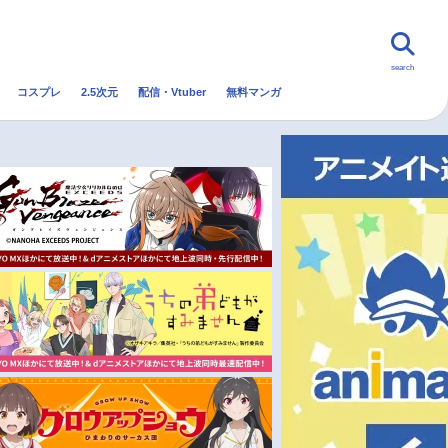
search
コスプレ
2.5次元
配信・Vtuber
無料マンガ
んなの声
グッズ
映画
・Vtuber
トレンド
無料マンガ
秋アニメ
冬アニメ