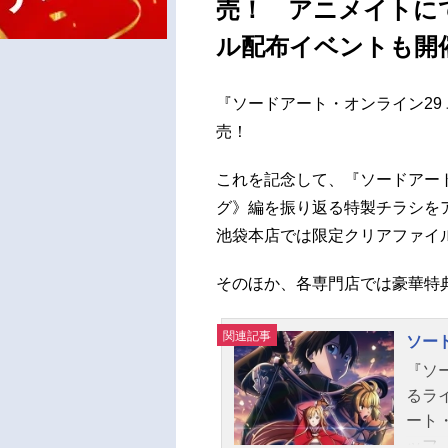
売！ アニメイトに
ル配布イベントも開
『ソードアート・オンライン29 ユ
売！
これを記念して、『ソードアー
グ》編を振り返る特製チラシを
池袋本店では限定クリアファイ
そのほか、各専門店では豪華特
関連記事
ソー
『ソ
るラ
ート
ッフ