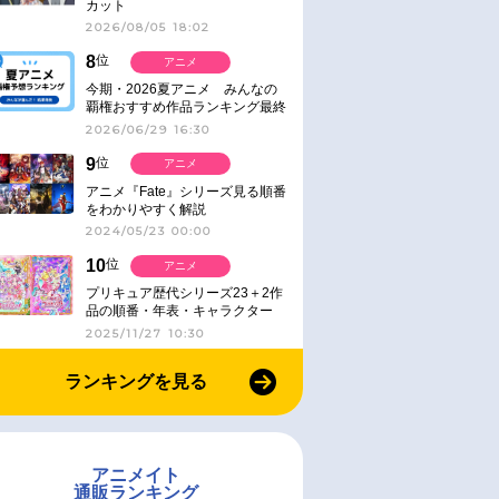
カット
2026/08/05 18:02
8
位
アニメ
今期・2026夏アニメ みんなの
覇権おすすめ作品ランキング最終
結果発表！
2026/06/29 16:30
9
位
アニメ
アニメ『Fate』シリーズ見る順番
をわかりやすく解説
2024/05/23 00:00
10
位
アニメ
プリキュア歴代シリーズ23＋2作
品の順番・年表・キャラクター
【2025年版】
2025/11/27 10:30
ランキングを見る
アニメイト
通販ランキング