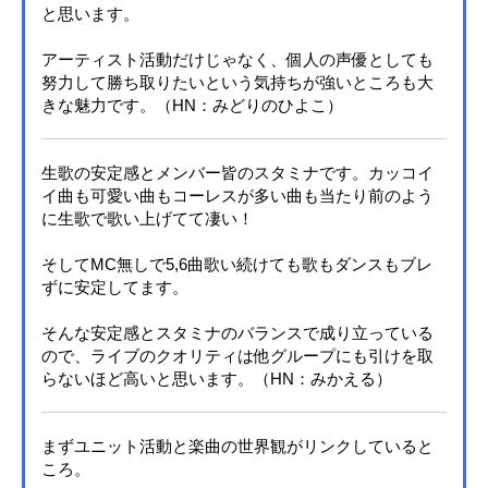
と思います。
アーティスト活動だけじゃなく、個人の声優としても
努力して勝ち取りたいという気持ちが強いところも大
きな魅力です。（HN：みどりのひよこ）
生歌の安定感とメンバー皆のスタミナです。カッコイ
イ曲も可愛い曲もコーレスが多い曲も当たり前のよう
に生歌で歌い上げてて凄い！
そしてMC無しで5,6曲歌い続けても歌もダンスもブレ
ずに安定してます。
そんな安定感とスタミナのバランスで成り立っている
ので、ライブのクオリティは他グループにも引けを取
らないほど高いと思います。（HN：みかえる）
まずユニット活動と楽曲の世界観がリンクしていると
ころ。