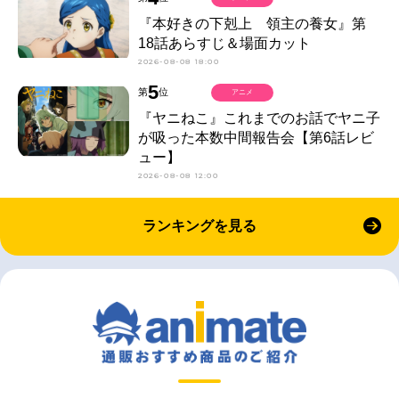
『本好きの下剋上 領主の養女』第
18話あらすじ＆場面カット
2026-08-08 18:00
5
第
位
アニメ
『ヤニねこ』これまでのお話でヤニ子
が吸った本数中間報告会【第6話レビ
ュー】
2026-08-08 12:00
ランキングを見る