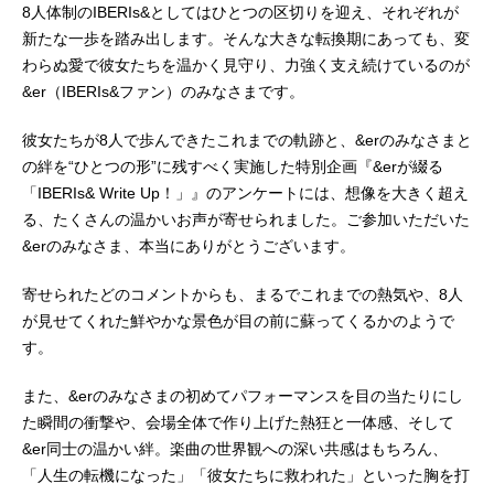
8人体制のIBERIs&としてはひとつの区切りを迎え、それぞれが
新たな一歩を踏み出します。そんな大きな転換期にあっても、変
わらぬ愛で彼女たちを温かく見守り、力強く支え続けているのが
&er（IBERIs&ファン）のみなさまです。
彼女たちが8人で歩んできたこれまでの軌跡と、&erのみなさまと
の絆を“ひとつの形”に残すべく実施した特別企画『&erが綴る
「IBERIs& Write Up！」』のアンケートには、想像を大きく超え
る、たくさんの温かいお声が寄せられました。ご参加いただいた
&erのみなさま、本当にありがとうございます。
寄せられたどのコメントからも、まるでこれまでの熱気や、8人
が見せてくれた鮮やかな景色が目の前に蘇ってくるかのようで
す。
また、&erのみなさまの初めてパフォーマンスを目の当たりにし
た瞬間の衝撃や、会場全体で作り上げた熱狂と一体感、そして
&er同士の温かい絆。楽曲の世界観への深い共感はもちろん、
「人生の転機になった」「彼女たちに救われた」といった胸を打