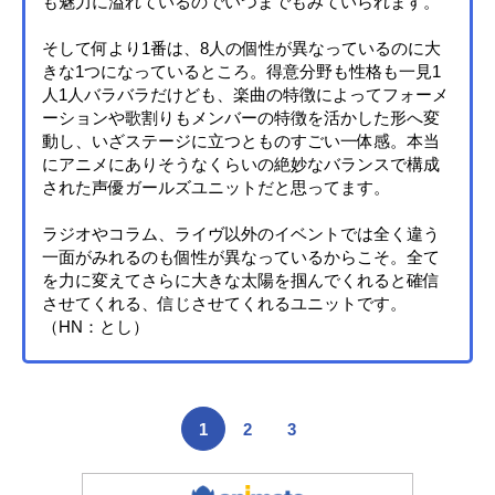
も魅力に溢れているのでいつまでもみていられます。
そして何より1番は、8人の個性が異なっているのに大
きな1つになっているところ。得意分野も性格も一見1
人1人バラバラだけども、楽曲の特徴によってフォーメ
ーションや歌割りもメンバーの特徴を活かした形へ変
動し、いざステージに立つとものすごい一体感。本当
にアニメにありそうなくらいの絶妙なバランスで構成
された声優ガールズユニットだと思ってます。
ラジオやコラム、ライヴ以外のイベントでは全く違う
一面がみれるのも個性が異なっているからこそ。全て
を力に変えてさらに大きな太陽を掴んでくれると確信
させてくれる、信じさせてくれるユニットです。
（HN：とし）
1
2
3