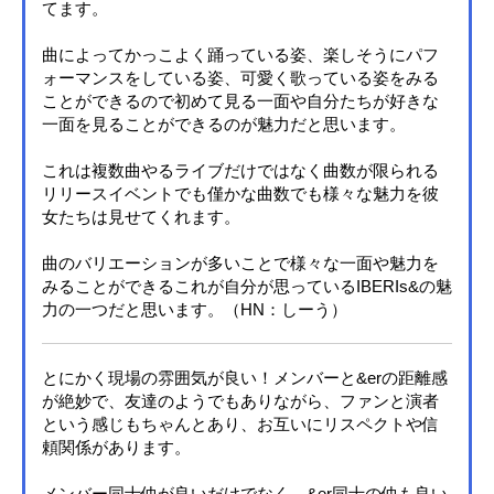
てます。
曲によってかっこよく踊っている姿、楽しそうにパフ
ォーマンスをしている姿、可愛く歌っている姿をみる
ことができるので初めて見る一面や自分たちが好きな
一面を見ることができるのが魅力だと思います。
これは複数曲やるライブだけではなく曲数が限られる
リリースイベントでも僅かな曲数でも様々な魅力を彼
女たちは見せてくれます。
曲のバリエーションが多いことで様々な一面や魅力を
みることができるこれが自分が思っているIBERIs&の魅
力の一つだと思います。（HN：しーう）
とにかく現場の雰囲気が良い！メンバーと&erの距離感
が絶妙で、友達のようでもありながら、ファンと演者
という感じもちゃんとあり、お互いにリスペクトや信
頼関係があります。
メンバー同士仲が良いだけでなく、&er同士の仲も良い