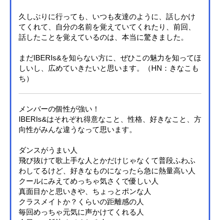
久しぶりに行っても、いつも友達のように、話しかけ
てくれて、自分の名前を覚えていてくれたり、前回、
話したことを覚えているのは、本当に驚きました。
まだIBERIs&を知らない方に、ぜひこの魅力を知ってほ
しいし、広めていきたいと思います。（HN：きなこも
ち）
メンバーの個性が強い！
IBERIs&はそれぞれ得意なこと、性格、好きなこと、方
向性がみんな違うなって思います。
ダンスがうまい人
飛び抜けて歌上手な人とかだけじゃなくて普段ふわふ
わしてるけど、好きなものになったら急に熱量高い人
クールにみえてめっちゃ気さくで優しい人
真面目かと思いきや、ちょっとポンな人
クラスメイトか？くらいの距離感の人
毎回めっちゃ元気に声かけてくれる人