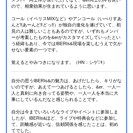
ので、相乗効果が生まれているように思います。
コール（イベリスMIXなど）やアンコール（いべりすあ
んど‼︎あーんど‼︎どっ‼︎）が独自の進化を遂げていて、初
見の人は難しいこともあるのですが、いずれもメンバ
ーが考案したものを&erがカスタマイズしていったとい
う経緯もあり、今ではIBERIs&現場を楽しむうえで欠か
せない要素の一つです。
覚えるとやみつきになります。（HN：シゲﾆｷ）
自分の思うIBERIs&の魅力は、あげだしたら、キリがな
いのですが、あえて一つあげるとしたら、&er、一人一
人と真剣に向き合ってる姿勢や、一人一人を本当に大
事にしているんだなと感じられることです。
自分は今までいろいろなライブやイベントに参加しま
したが、IBERIs&ほど、ライブや特典会などに参加し
て、距離感が近いな、信頼関係を感じたことは、初め
てでした。