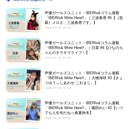
声優ガールズユニット・IBERIs&コラム連載
「IBERIs& Write Here!!」｜三波春香 #5【［急
募］メロさ。三波春香です。】
2026-08-06 20:00
声優ガールズユニット・IBERIs&コラム連載
「IBERIs& Write Here!!」｜日菜 #4【ひなのち
ゃんのキラキラライフ！】
2026-07-23 20:00
声優ガールズユニット・IBERIs&コラム連載
「IBERIs& Write Here!!」｜大橋海咲 #3【きょ
うゆう→しあわせ これまじ。】
2026-07-09 20:00
声優ガールズユニット・IBERIs&コラム連載
「IBERIs& Write Here!!」｜園田れい #2【いつ
でも人生旬だねっ春夏秋冬】
2026-06-25 20:00