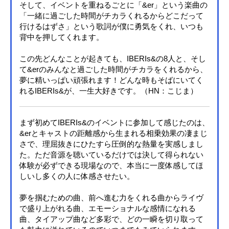
そして、イベントを重ねるごとに「&er」という楽曲の
「一緒に過ごした時間がチカラくれるからどこだって
行けるはずさ」という歌詞が僕に勇気をくれ、いつも
背中を押してくれます。
この先どんなことが起きても、IBERIs&の8人と、そし
て&erのみんなと過ごした時間がチカラをくれるから、
夢に精いっぱい頑張れます！どんな時もそばにいてく
れるIBERIs&が、一生大好きです。（HN：こじま）
まず初めてIBERIs&のイベントに参加して感じたのは、
&erとキャストの距離感から生まれる相乗効果の凄まじ
さで、理屈抜きにひたすら圧倒的な熱量を実感しまし
た。ただ音源を聴いているだけでは決して得られない
体験が必ずできる現場なので、本当に一度体感してほ
しいし多くの人に体感させたい。
夢を掴むための曲、前へ進む力をくれる曲からライヴ
で盛り上がれる曲、エモーショナルな感情になれる
曲、タイアップ曲など多彩で、どの一瞬を切り取って