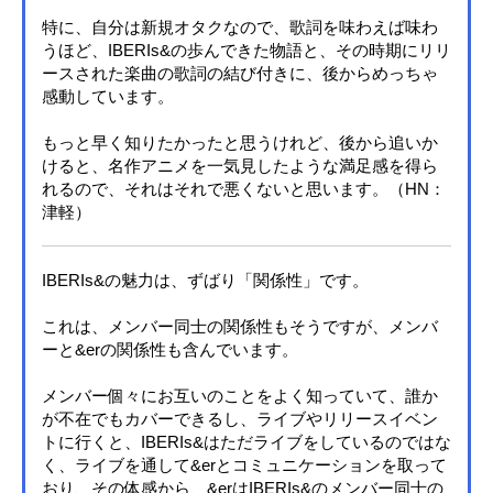
特に、自分は新規オタクなので、歌詞を味わえば味わ
うほど、IBERIs&の歩んできた物語と、その時期にリリ
ースされた楽曲の歌詞の結び付きに、後からめっちゃ
感動しています。
もっと早く知りたかったと思うけれど、後から追いか
けると、名作アニメを一気見したような満足感を得ら
れるので、それはそれで悪くないと思います。（HN：
津軽）
IBERIs&の魅力は、ずばり「関係性」です。
これは、メンバー同士の関係性もそうですが、メンバ
ーと&erの関係性も含んでいます。
メンバー個々にお互いのことをよく知っていて、誰か
が不在でもカバーできるし、ライブやリリースイベン
トに行くと、IBERIs&はただライブをしているのではな
く、ライブを通して&erとコミュニケーションを取って
おり、その体感から、&erはIBERIs&のメンバー同士の