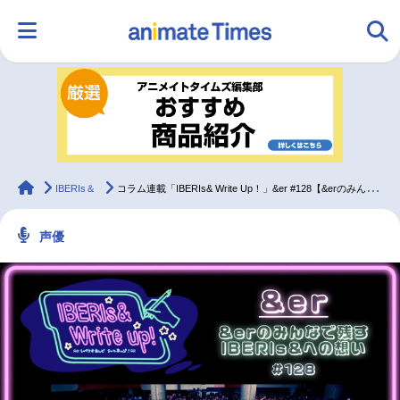
HOME
ランキング
アニメ
声優
ラジオ
みんなの声
グッズ
映画
animateTimes
IBERIs＆
コラム連載「IBERIs& Write Up！」&er #128【&erのみんなで残す、IBERIs&への想い】
声優
マンガ・ラノベ
ゲーム・アプリ
音楽
コスプレ
2.5次元
配信・Vtuber
トレンド
無料マンガ
最新記事一覧
アニメ記事一覧
声優記事一覧