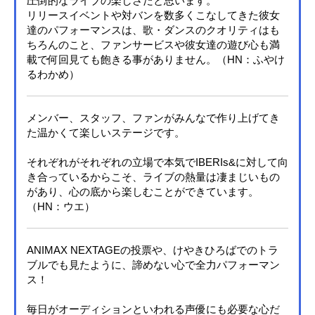
圧倒的なライブの楽しさだと思います。
リリースイベントや対バンを数多くこなしてきた彼女
達のパフォーマンスは、歌・ダンスのクオリティはも
ちろんのこと、ファンサービスや彼女達の遊び心も満
載で何回見ても飽きる事がありません。（HN：ふやけ
るわかめ）
メンバー、スタッフ、ファンがみんなで作り上げてき
た温かくて楽しいステージです。
それぞれがそれぞれの立場で本気でIBERIs&に対して向
き合っているからこそ、ライブの熱量は凄まじいもの
があり、心の底から楽しむことができています。
（HN：ウエ）
ANIMAX NEXTAGEの投票や、けやきひろばでのトラ
ブルでも見たように、諦めない心で全力パフォーマン
ス！
毎日がオーディションといわれる声優にも必要な心だ