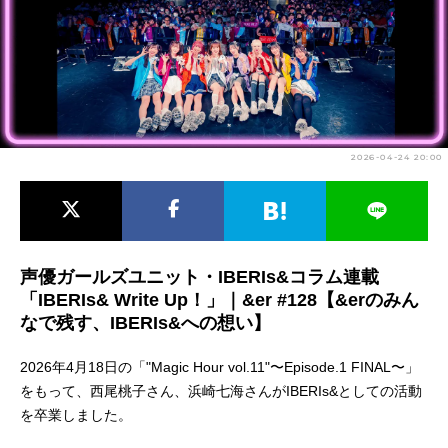
アニメ映画一覧
実写化映画一覧
今期アニメ曜日別一覧
春アニメ
夏アニメ
2026-04-24 20:00
秋アニメ
冬アニメ
男性声優/女性声優一覧
FOLLOW US
声優ガールズユニット・IBERIs&コラム連載
「IBERIs& Write Up！」｜&er #128【&erのみん
なで残す、IBERIs&への想い】
2026年4月18日の「"Magic Hour vol.11"〜Episode.1 FINAL〜」
をもって、西尾桃子さん、浜崎七海さんがIBERIs&としての活動
を卒業しました。