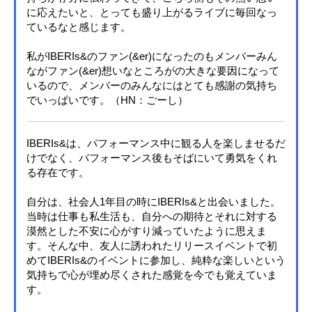
に応えたいと、とっても盛り上がるライブに毎回なっ
ているなと感じます。
私がIBERIs&のファン(&er)になったのもメンバーみん
ながファン(&er)想いなところがの大きな要因になって
いるので、メンバーのみんなにはとても感謝の気持ち
でいっぱいです。（HN：ごーし）
IBERIs&は、パフォーマンス中に観る人を楽しませるだ
けでなく、パフォーマンス後もそばにいて勇気をくれ
る存在です。
自分は、社会人1年目の時にIBERIs&と出会いました。
当時は仕事も私生活も、自分への期待とそれに対する
漠然とした不安に心がすり減っていたように思えま
す。そんな中、友人に誘われたリリースイベントで初
めてIBERIs&のイベントに参加し、純粋な楽しいという
気持ちで心が埋め尽くされた感覚を今でも覚えていま
す。