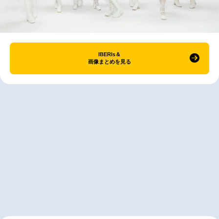
IBERIs＆
画像まとめを見る