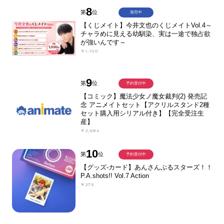
8
第
位
発売中
【くじメイト】今井文也のくじメイトVol.4～
チャラめに見える幼馴染、実は一途で独占欲
が強いんです～
￥1,100
9
第
位
予約受付中
【コミック】魔法少女ノ魔女裁判(2) 発売記
念 アニメイトセット【アクリルスタンド2種
セット購入用シリアル付き】【完全受注生
産】
￥2,684
10
第
位
予約受付中
【グッズ-カード】あんさんぶるスターズ！！
P.A.shots!! Vol.7 Action
￥275