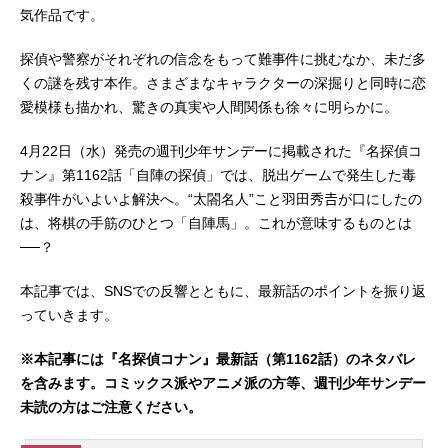
気作品です。
探偵や警察がそれぞれの信念をもって難事件に挑むなか、未だ多
くの謎を残す本作。さまざまなキャラクターの深掘りと同時に恋
愛模様も描かれ、驚きの真実や人間関係も徐々に明らかに。
4月22日（水）発売の週刊少年サンデーに掲載された『名探偵コ
ナン』第1162話「自陣の探偵」では、脱出ゲームで発生した毒
殺事件がいよいよ解決へ。“太閤名人”こと羽田秀𠮷が口にしたの
は、将棋の手筋のひとつ「自陣馬」。これが意味するものとは
──？
本記事では、SNSでの反響とともに、最新話のポイントを振り返
っていきます。
※本記事には『名探偵コナン』最新話（第1162話）のネタバレ
を含みます。コミックス派やアニメ派の方等、週刊少年サンデー
未読の方はご注意ください。