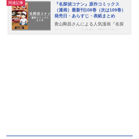
関連記事
『名探偵コナン』原作コミックス
（漫画）最新刊108巻（次は109巻）
発売日・あらすじ・表紙まとめ
青山剛昌さんによる人気漫画『名探
偵コナン』（小学館・週刊少年サン
デー刊）。2026年4月8日に最新刊と
なる108巻が発売、次巻となる109巻
は発売日未定（未発表）です。こち
らでは、『名探偵コナン』既刊から
最新刊までの発売日・価格・あらす
じなどの情報をご紹介しています。
最新刊（108巻）発売日：2026/04/0
8価格：594円（税込）【コミック】
名探偵コナン(108)通常版内容紹介少
年探偵団とFBIのキャメル捜査官が遭
遇！事件現場には、黒ずくめの組織
のNo.2ラム扮する脇田兼則をはじめ
因縁のある人物が集いーーホテルに
食事に来た蘭と園子、世良にコナ
ン！事件のきっかけになったとある