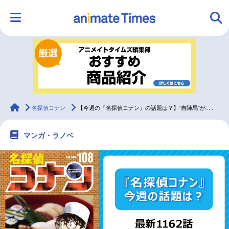
HOME
ランキング
アニメ
声優
ラジオ
みんなの声
グッズ
映画
animateTimes
名探偵コナン
【今週の『名探偵コナン』の話題は？】“自陣馬”が意味するものとは？ 「自陣の探偵」＜1162話＞
マンガ・ラノベ
マンガ・ラノベ
ゲーム・アプリ
音楽
コスプレ
2.5次元
配信・Vtuber
トレンド
無料マンガ
最新記事一覧
アニメ記事一覧
声優記事一覧