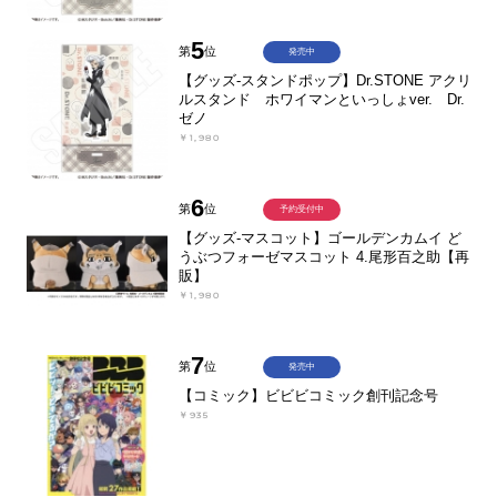
5
第
位
発売中
【グッズ-スタンドポップ】Dr.STONE アクリ
ルスタンド ホワイマンといっしょver. Dr.
ゼノ
￥1,980
6
第
位
予約受付中
【グッズ-マスコット】ゴールデンカムイ ど
うぶつフォーゼマスコット 4.尾形百之助【再
販】
￥1,980
7
第
位
発売中
【コミック】ビビビコミック創刊記念号
￥935