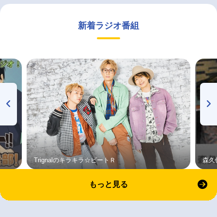
新着ラジオ番組
Trignalのキラキラ☆ビートＲ
森久
もっと見る