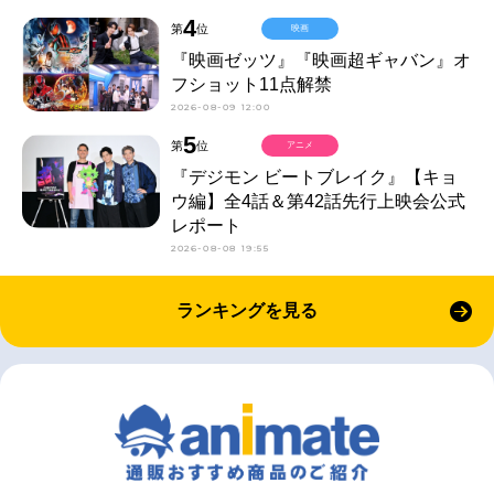
4
第
位
映画
『映画ゼッツ』『映画超ギャバン』オ
フショット11点解禁
2026-08-09 12:00
5
第
位
アニメ
『デジモン ビートブレイク』【キョ
ウ編】全4話＆第42話先行上映会公式
レポート
2026-08-08 19:55
ランキングを見る