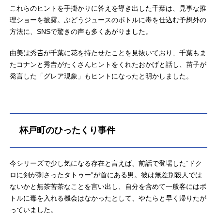
これらのヒントを手掛かりに答えを導き出した千葉は、見事な推
理ショーを披露。ぶどうジュースのボトルに毒を仕込む予想外の
方法に、SNSで驚きの声も多くあがりました。
由美は秀𠮷が千葉に花を持たせたことを見抜いており、千葉もま
たコナンと秀𠮷がたくさんヒントをくれたおかげと話し、苗子が
発言した「グレア現象」もヒントになったと明かしました。
杯戸町のひったくり事件
今シリーズで少し気になる存在と言えば、前話で登場した“ドク
ロに剣が刺さったタトゥー”が首にある男。彼は無差別殺人では
ないかと無茶苦茶なことを言い出し、自分を含めて一般客にはボ
トルに毒を入れる機会はなかったとして、やたらと早く帰りたが
っていました。