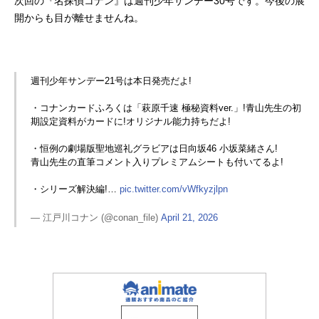
次回の『名探偵コナン』は週刊少年サンデー30号です。今後の展
開からも目が離せませんね。
週刊少年サンデー21号は本日発売だよ!
・コナンカードふろくは「萩原千速 極秘資料ver.」!青山先生の初
期設定資料がカードに!オリジナル能力持ちだよ!
・恒例の劇場版聖地巡礼グラビアは日向坂46 小坂菜緒さん!
青山先生の直筆コメント入りプレミアムシートも付いてるよ!
・シリーズ解決編!…
pic.twitter.com/vWfkyzjlpn
— 江戸川コナン (@conan_file)
April 21, 2026