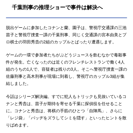
写真が波乱を呼ぶ!?温泉で事件に遭
千葉刑事の推理ショーで事件は解決へ
遇した風の女神、萩原千速は、あの
二人のことを追憶し…次巻（109巻）
発売日未定（未発表）全巻まとめセ
ット（1～99巻）アニメイト通販での
脱出ゲームに参加したコナンと蘭、園子は、警視庁交通課の三池
購入はこちら
苗子と警視庁捜査一課の千葉刑事、同じく交通課の宮本由美とプ
ロ棋士の羽田秀𠮷の2組のカップルとばったり遭遇します。
ゲームの一環で参加者たちがぶどうジュースを飲むなかで毒殺事
件が発生。亡くなったのは近くのフレンチレストランで働く4人
組のうちの1人で、容疑者は残りの3人。そこへ警視庁捜査一課の
佐藤刑事と高木刑事が現場に到着し、警視庁のカップル3組が集
結しました。
今話はシリーズ解決編。すでに犯人もトリックも見抜いているコ
ナンと秀𠮷は、苗子が期待を寄せる千葉に探偵役を任せること
に。コナンと秀𠮷は、将棋の手筋のひとつ「自陣馬」、さらに
「レジ袋」「バッヂをズラしてシミを隠す」といったヒントを散
りばめます。