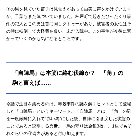
その男を見ていた苗子は見覚えがあって由美に声をかけています
が、千葉もまた気づいていました。杯戸町で起きたひったくり事
件の犯人とこの男は首に同じタトゥーがあり、被害者の女性はそ
の時に転倒して大怪我を負い、未だ入院中。この事件が今後に繋
がっていくのかも気になるところです。
「自陣馬」は本筋に絡む伏線か？ 「角」の
駒と言えば……
今話で注目を集めるのは、毒殺事件の謎を解くヒントとして登場
した「自陣馬」というキーワード。「自陣馬」とは、「角」の駒
を一度敵陣に入れて“赤い馬”にした後、自陣に引き戻した状態の
ことであると説明する秀𠮷。「馬の守りは金銀3枚」、1枚でもそ
れぐらいの守備力があると付け加えます。