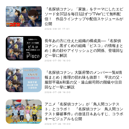
『名探偵コナン』「家族」をテーマにしたエピ
ソード全37話を毎日1話ずつ“TVer”にて無料配
信！ 作品ラインナップや配信スケジュールが
公開
2026-08-01 17:01
長年あの方に仕えた組織の構成員──『名探偵
コナン』黒ずくめの組織「ピスコ」の情報まと
め｜表の顔やアイリッシュとの関係、登場回な
ど一挙に解説
2026-07-30 16:00
『名探偵コナン』大阪府警のメンバー一覧&情
報まとめ｜推理の切れ味も抜群！ 平次の父・
服部平蔵&和葉の父・遠山銀司郎の階級や注目
回など一挙に解説
2026-07-28 16:00
アニメ『名探偵コナン』が「鳥人間コンテス
ト」とコラボ！ 『名探偵コナン 鳥人間コン
テスト爆破事件』の放送日＆あらすじ、コラボ
キービジュアルも公開
2026-07-26 19:00