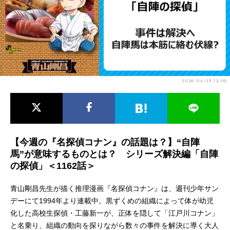
アニメ映画一覧
実写化映画一覧
今期アニメ曜日別一覧
春アニメ
夏アニメ
2026-04-23 12:00
秋アニメ
冬アニメ
男性声優/女性声優一覧
FOLLOW US
【今週の『名探偵コナン』の話題は？】“自陣
馬”が意味するものとは？ シリーズ解決編「自陣
の探偵」＜1162話＞
青山剛昌先生が描く推理漫画『名探偵コナン』は、週刊少年サン
デーにて1994年より連載中。黒ずくめの組織によって体が幼児
化した高校生探偵・工藤新一が、正体を隠して「江戸川コナン」
と名乗り、組織の動向を探りながら数々の事件を解決に導く大人