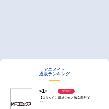
アニメイト
通販ランキング
1
第
位
予約受付中
【コミック】魔法少女ノ魔女裁判(2)
￥924