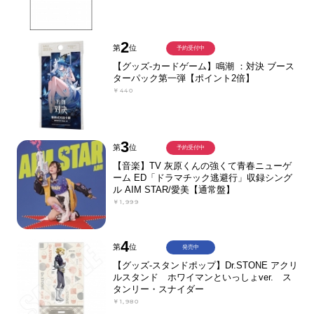
2
第
位
予約受付中
【グッズ-カードゲーム】鳴潮 ：対決 ブース
ターパック第一弾【ポイント2倍】
￥440
3
第
位
予約受付中
【音楽】TV 灰原くんの強くて青春ニューゲ
ーム ED「ドラマチック逃避行」収録シング
ル AIM STAR/愛美【通常盤】
￥1,999
4
第
位
発売中
【グッズ-スタンドポップ】Dr.STONE アクリ
ルスタンド ホワイマンといっしょver. ス
タンリー・スナイダー
￥1,980