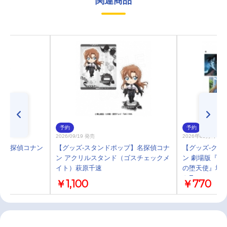
関連商品
予約
予約
2026/09/19 発売
2026年09月 中旬
 名探偵コナン
【グッズ-スタンドポップ】名探偵コナ
【グッズ-クリ
ン アクリルスタンド（ゴスチェックメ
ン 劇場版『名
イト）萩原千速
の堕天使』場
トE
￥1,100
￥770