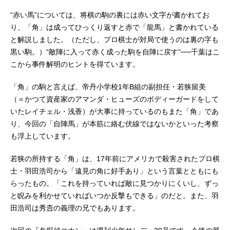
“赤い馬”については、将棋の駒の裏には赤い文字が書かれてお
り、「角」は成ってひっくり返すと赤で「龍馬」と書かれている
と解説しました。（ただし、プロ棋士が対局で使うのは裏の字も
黒い駒。）“敵陣に入って赤く成った駒を自陣に戻す”──千葉はこ
こから事件解明のヒントを得ています。
「角」の駒と言えば、帝丹小学校1年B組の副担任・若狭留美
（＝かつて資産家のアマンダ・ヒューズのボディーガードをして
いたレイチェル・浅香）が大事に持っているのもまた「角」であ
り、今回の「自陣馬」が本筋に絡む伏線ではないかといった考察
も浮上しています。
若狭の所持する「角」は、17年前にアメリカで殺害されたプロ棋
士・羽田浩司から「遠見の角に好手あり」という言葉とともにも
らったもの。「これを持っていれば敵に見つかりにくいし、ずっ
と睨みを利かせていればいつか反撃もできる」のだと。また、羽
田浩司は秀𠮷の義理の兄でもあります。