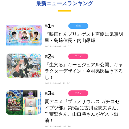
最新ニュースランキング
1
第
位
映画
『映画たんプリ』ゲスト声優に鬼頭明
里・島﨑信長・内山昂輝
2026-08-09 09:00
2
第
位
アニメ
『生穴る』キービジュアル公開、キャ
ラクターデザイン・今村亮氏描き下ろ
し！
2026-08-09 12:50
3
第
位
アニメ
夏アニメ『プラノサウルス ガチコセ
イブツ部』第5話に古川登志夫さん、
千葉繁さん、山口勝さんがゲスト出
演！
2026-08-09 07:30