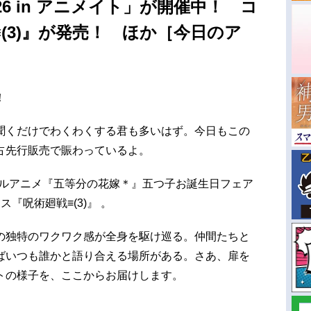
6 in アニメイト」が開催中！ コ
(3)』が発売！ ほか［今日のア
！
聞くだけでわくわくする君も多いはず。今日もこの
占先行販売で賑わっているよ。
ャルアニメ『五等分の花嫁＊』五つ子お誕生日フェア
クス『呪術廻戦≡(3)』 。
の独特のワクワク感が全身を駆け巡る。仲間たちと
ばいつも誰かと語り合える場所がある。さあ、扉を
トの様子を、ここからお届けします。