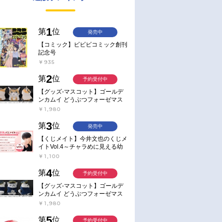
1
第
位
発売中
【コミック】ビビビコミック創刊
記念号
￥935
2
第
位
予約受付中
【グッズ-マスコット】ゴールデ
ンカムイ どうぶつフォーゼマス
コット 4.尾形百之助【再販】
￥1,980
3
第
位
発売中
【くじメイト】今井文也のくじメ
イトVol.4～チャラめに見える幼
馴染、実は一途で独占欲が強いん
￥1,100
です～
4
第
位
予約受付中
【グッズ-マスコット】ゴールデ
ンカムイ どうぶつフォーゼマス
コット 5.月島軍曹【再販】
￥1,980
5
第
位
予約受付中