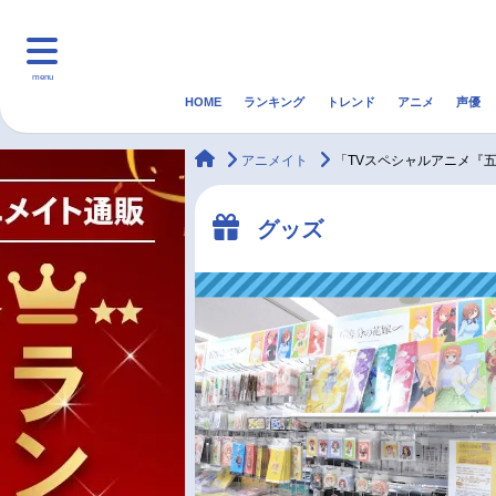
menu
HOME
ランキング
トレンド
アニメ
声優
HOME
ランキング
アニ
animateTimes
アニメイト
「TVスペシャルアニメ『五
マンガ・ラノベ
ゲーム・アプリ
音楽
グッズ
最新記事一覧
アニメ記事一覧
声優記事一覧