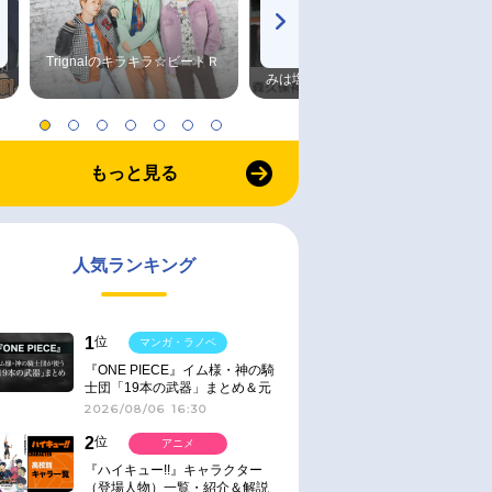
Trignalのキラキラ☆ビートＲ
森久保祥太郎×浪川大輔 つま
みは塩だけ
もっと見る
人気ランキング
1
位
マンガ・ラノベ
『ONE PIECE』イム様・神の騎
士団「19本の武器」まとめ＆元
ネタ
2026/08/06 16:30
2
位
アニメ
『ハイキュー!!』キャラクター
（登場人物）一覧・紹介＆解説