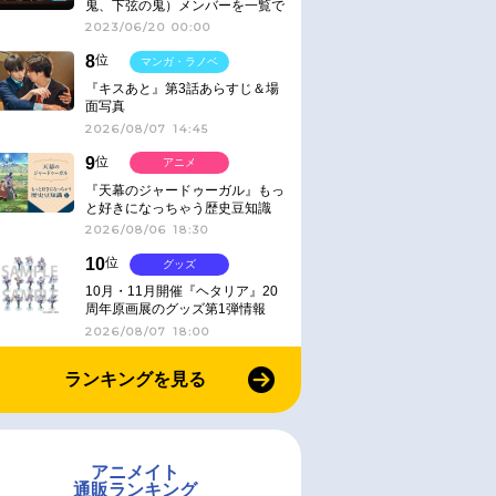
鬼、下弦の鬼）メンバーを一覧で
紹介＆解説（登場鬼の情報まと
2023/06/20 00:00
め）
8
位
マンガ・ラノベ
『キスあと』第3話あらすじ＆場
面写真
2026/08/07 14:45
9
位
アニメ
『天幕のジャードゥーガル』もっ
と好きになっちゃう歴史豆知識
2026/08/06 18:30
10
位
グッズ
10月・11月開催『ヘタリア』20
周年原画展のグッズ第1弾情報
2026/08/07 18:00
ランキングを見る
アニメイト
通販ランキング