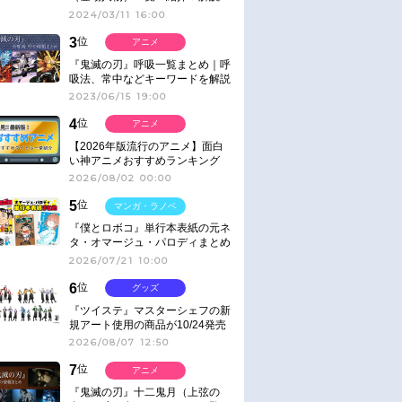
2024/03/11 16:00
3
位
アニメ
『鬼滅の刃』呼吸一覧まとめ｜呼
吸法、常中などキーワードを解説
2023/06/15 19:00
4
位
アニメ
【2026年版流行のアニメ】面白
い神アニメおすすめランキング
【名作・話題作】｜ジャンル別人
2026/08/02 00:00
気作品をピックアップ
5
位
マンガ・ラノベ
『僕とロボコ』単行本表紙の元ネ
タ・オマージュ・パロディまとめ
2026/07/21 10:00
6
位
グッズ
『ツイステ』マスターシェフの新
規アート使用の商品が10/24発売
2026/08/07 12:50
7
位
アニメ
『鬼滅の刃』十二鬼月（上弦の