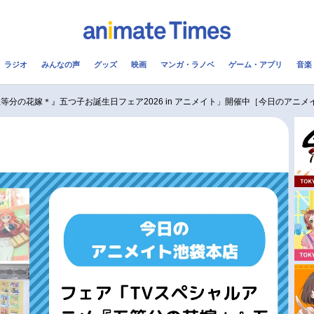
ラジオ
みんなの声
グッズ
映画
マンガ・ラノベ
ゲーム・アプリ
音楽
メ
声優
ラジオ
み
等分の花嫁＊』五つ子お誕生日フェア2026 in アニメイト」開催中［今日のアニメ
コスプレ
2.5次元
配信
アニメ映画一覧
今期アニメ曜日別一覧
実写化映画一覧
春アニメ
男性声優/女性声優一覧
夏アニメ
FOLLOW US