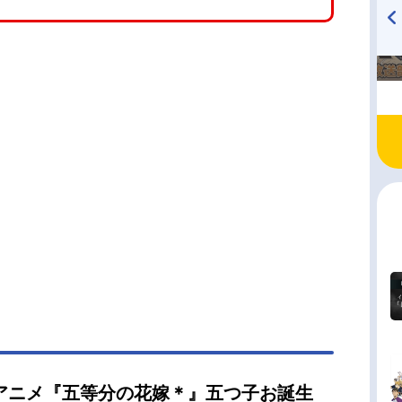
TVアニメ『戦隊大失格』
ハイキュー!! 烏野高校放送部!
radio 大直会 2nd season
アニメ『五等分の花嫁＊』五つ子お誕生