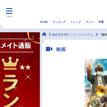
menu
HOME
ランキング
トレンド
アニメ
声優
HOME
ランキング
アニ
animateTimes
最終楽章 響け！ユーフォニアム
『最
マンガ・ラノベ
ゲーム・アプリ
音楽
映画
最新記事一覧
アニメ記事一覧
声優記事一覧