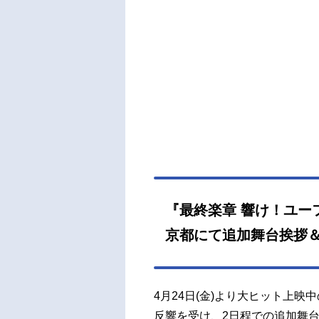
輝が
加。
込ん
ッフ
アニ
年の
ム放
ムスケ
6年
藤葉
知佳
め：大
『最終楽章 響け！ユー
京都にて追加舞台挨拶
4月24日(金)より大ヒット上
反響を受け、2日程での追加舞