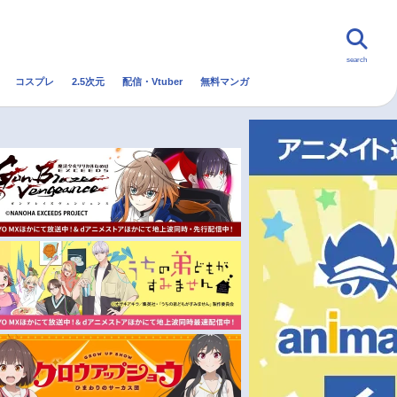
search
コスプレ
2.5次元
配信・Vtuber
無料マンガ
んなの声
グッズ
映画
・Vtuber
トレンド
無料マンガ
秋アニメ
冬アニメ