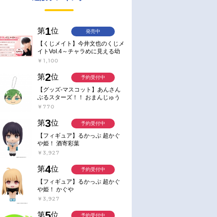
1
第
位
発売中
【くじメイト】今井文也のくじメ
イトVol.4～チャラめに見える幼
馴染、実は一途で独占欲が強いん
￥1,100
です～
2
第
位
予約受付中
【グッズ-マスコット】あんさん
ぶるスターズ！！ おまんじゅう
にぎにぎマスコット ねくすと2
￥770
Hbox
3
第
位
予約受付中
【フィギュア】るかっぷ 超かぐ
や姫！ 酒寄彩葉
￥3,927
4
第
位
予約受付中
【フィギュア】るかっぷ 超かぐ
や姫！ かぐや
￥3,927
5
第
位
予約受付中