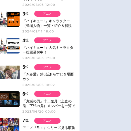
2026/08/03 12:00
3
位
アニメ
『ハイキュー!!』キャラクター
（登場人物）一覧・紹介＆解説
2024/03/11 16:00
4
位
アニメ
『ハイキュー!!』人気キャラクタ
ー投票受付中！
2026/08/03 17:00
5
位
アニメ
『きみ愛』第6話あらすじ＆場面
カット
2026/08/05 18:02
6
位
アニメ
『鬼滅の刃』十二鬼月（上弦の
鬼、下弦の鬼）メンバーを一覧で
紹介＆解説（登場鬼の情報まと
2023/06/20 00:00
め）
7
位
アニメ
アニメ『Fate』シリーズ見る順番