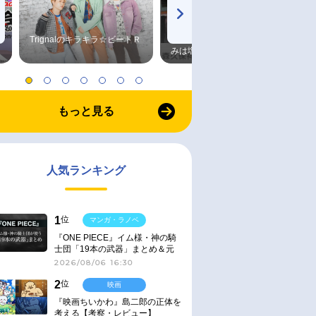
Trignalのキラキラ☆ビートＲ
森久保祥太郎×浪川大輔 つま
みは塩だけ
もっと見る
人気ランキング
1
位
マンガ・ラノベ
『ONE PIECE』イム様・神の騎
士団「19本の武器」まとめ＆元
ネタ
2026/08/06 16:30
2
位
映画
『映画ちいかわ』島二郎の正体を
考える【考察・レビュー】