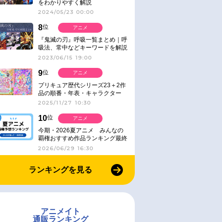
をわかりやすく解説
2024/05/23 00:00
8
位
アニメ
『鬼滅の刃』呼吸一覧まとめ｜呼
吸法、常中などキーワードを解説
2023/06/15 19:00
9
位
アニメ
プリキュア歴代シリーズ23＋2作
品の順番・年表・キャラクター
【2025年版】
2025/11/27 10:30
10
位
アニメ
今期・2026夏アニメ みんなの
覇権おすすめ作品ランキング最終
結果発表！
2026/06/29 16:30
ランキングを見る
アニメイト
通販ランキング