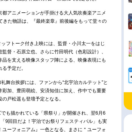
京都アニメーションが手掛ける大人気吹奏楽アニメ
れてきた物語は、『最終楽章』前後編をもって堂々の
スタッフトーク付き上映には、監督・小川太一をはじ
総監督・石原立也、さらに竹田明代（色彩設計）、
作品を支える映像スタッフ陣による、映像表現にも
れる予定だ。
ト御礼舞台挨拶には、ファンから“北宇治カルテット”と
井彩加、豊田萌絵、安済知佳に加え、作中でも重要
役の戸松遥も登壇予定となる。
ーズでも描かれている「県祭り」が開催され、翌6月6
ト「9回目だよ！宇治でお祭りフェスティバル」も実
！ユーフォニアム』一色となる、まさに＂ユーフォ