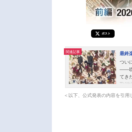
ポスト
関連記事
最終
つい
――
てき
TV
アム3
＜以下、公式発表の内容を引用
して
アニ
総監
太一
カッ