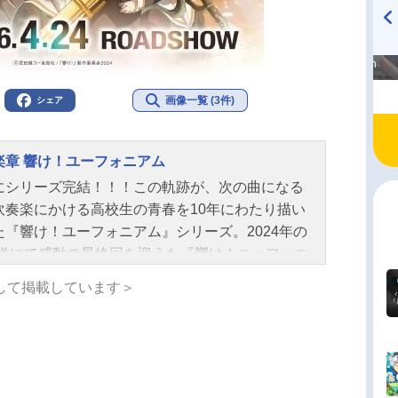
高橋美紀のおんぷの気持ち
TVアニメ『戦隊大失格』
♪ in アニメイトタイムズ
radio 大直会 2nd season
画像一覧 (3件)
シェア
楽章 響け！ユーフォニアム
にシリーズ完結！！！この軌跡が、次の曲になる
吹奏楽にかける高校生の青春を10年にわたり描い
た『響け！ユーフォニアム』シリーズ。2024年の
放送にて感動の最終回を迎えた『響け！ユーフォニ
』が、2026年、ついに完結作となる“最終楽章”と
して掲載しています＞
劇場に登場する。『最終楽章』は、10年間、京都
メーションの制作チームを率いてきた石原立也が
督を、そして共にシリーズの要を担ってきた小川
が監督を務める。京都アニメーションによる本編
トのブラッシュアップはもちろんのこと、花田十