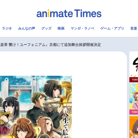
ラジオ
みんなの声
グッズ
映画
マンガ・ラノベ
ゲーム・アプリ
音楽
メ
声優
ラジオ
み
終楽章 響け！ユーフォニアム』京都にて追加舞台挨拶開催決定
コスプレ
2.5次元
配信
アニメ映画一覧
今期アニメ曜日別一覧
実写化映画一覧
春アニメ
男性声優/女性声優一覧
夏アニメ
FOLLOW US