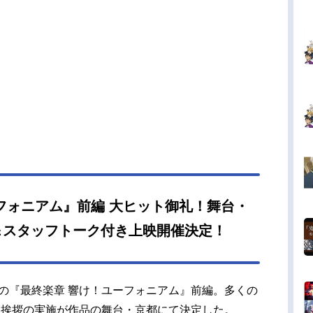
シナリオを新たに執筆し、新作シーンも多数追
TVシリーズでは描かれなかった演奏シーンも盛り
だ、『最終楽章』の名に相応しい劇場作品をスタ
一丸となって届ける。10年の軌跡――その先へ。
メ『響け！ユーフォニアム』集大成となる最後の1
幕が上がる。作品名最終楽章響け！ユーフォニア
送形態劇場版アニメシリーズ響け！ユーフォニア
ジュール前編：2026年4月24日（金）後編：202
9月11日（金）キャスト黄前久美子：黒沢ともよ加
月：朝井彩加川島緑輝：豊田萌絵高坂麗奈：安済
黒江真由：戸松遥塚本秀一：石谷春貴釜屋つば
橋彩香久石奏...
フォニアム』前編 大ヒット御礼！舞台・
＆スタッフトーク付き上映開催決定！
映中の『最終楽章 響け！ユーフォニアム』前編。多くの
台挨拶の実施が作品の舞台・京都にて決定した。