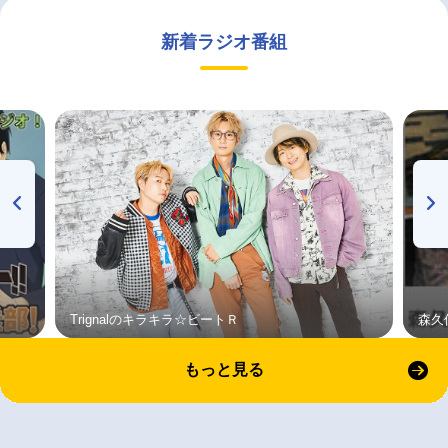
新着ラジオ番組
Trignalのキラキラ☆ビートＲ
森久
もっと見る