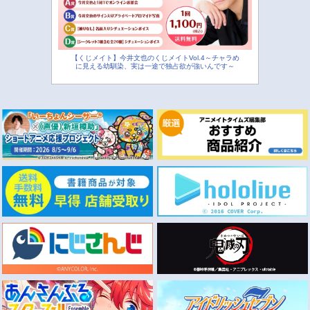
【くじメイト】今井文也のくじメイトVol.4～チャラめ
に見える幼馴染、実は一途で独占欲が強いんです～