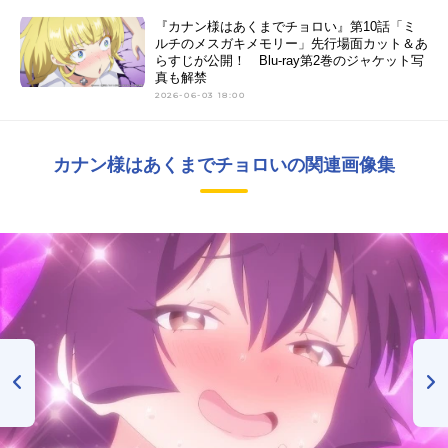
『カナン様はあくまでチョロい』第10話「ミ
ルチのメスガキメモリー」先行場面カット＆あ
らすじが公開！ Blu-ray第2巻のジャケット写
真も解禁
2026-06-03 18:00
カナン様はあくまでチョロいの関連画像集