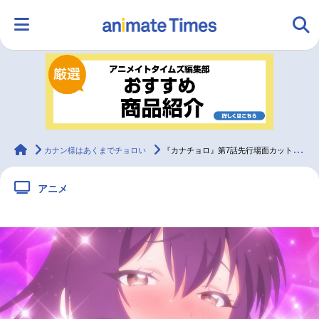
HOME
ランキング
アニメ
声優
ラジオ
みんなの声
グッズ
映画
animateTimes
カナン様はあくまでチョロい
『カナチョロ』第7話先行場面カット＆あらすじ
アニメ
マンガ・ラノベ
ゲーム・アプリ
音楽
コスプレ
2.5次元
配信・Vtuber
トレンド
無料マンガ
最新記事一覧
アニメ記事一覧
声優記事一覧