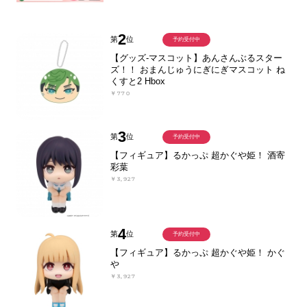
2
第
位
予約受付中
【グッズ-マスコット】あんさんぶるスター
ズ！！ おまんじゅうにぎにぎマスコット ね
くすと2 Hbox
￥770
3
第
位
予約受付中
【フィギュア】るかっぷ 超かぐや姫！ 酒寄
彩葉
￥3,927
4
第
位
予約受付中
【フィギュア】るかっぷ 超かぐや姫！ かぐ
や
￥3,927