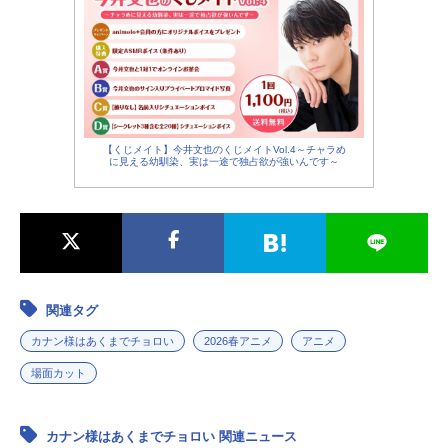
【くじメイト】今井文也のくじメイトVol.4～チャラめ
に見える幼馴染、実は一途で独占欲が強いんです～
関連タグ
カナン様はあくまでチョロい
2026春アニメ
アニメ
場面カット
カナン様はあくまでチョロい 関連ニュース