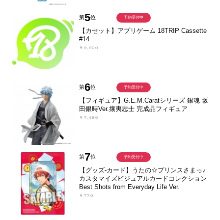
5
第
位
予約受付中
【カセット】アプリゲーム 18TRIP Cassette
#14
￥8,800
6
第
位
予約受付中
【フィギュア】G.E.M.Caratシリーズ 銀魂 坂
田銀時Ver.攘夷志士 完成品フィギュア
￥7,480
7
第
位
予約受付中
【グッズ-カード】うたの☆プリンスさまっ♪
カスタマイズビジュアルカードコレクション
Best Shots from Everyday Life Ver.
￥770