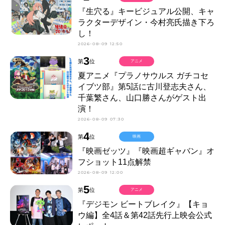
『生穴る』キービジュアル公開、キャ
ラクターデザイン・今村亮氏描き下ろ
し！
2026-08-09 12:50
3
第
位
アニメ
夏アニメ『プラノサウルス ガチコセ
イブツ部』第5話に古川登志夫さん、
千葉繁さん、山口勝さんがゲスト出
演！
2026-08-09 07:30
4
第
位
映画
『映画ゼッツ』『映画超ギャバン』オ
フショット11点解禁
2026-08-09 12:00
5
第
位
アニメ
『デジモン ビートブレイク』【キョ
ウ編】全4話＆第42話先行上映会公式