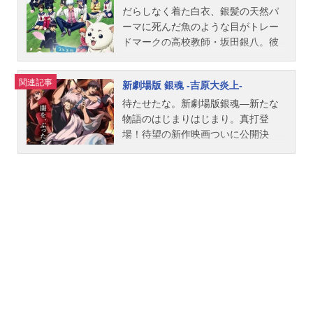
だらしなく着た白衣、銀髪の天然パ
ーマに死んだ魚のような目がトレー
ドマークの高校教師・坂田銀八。彼
が担任する「銀魂高校3年Z組」は、
ドルオタ、ゲロイン、ストーカー、
関連記事
新劇場版 銀魂 -吉原大炎上-
マヨラー、ドＳ、ヤンキー（以下
略）なぜかクセが強めな生徒ばかり
待たせたな。新劇場版銀魂―新たな
が集められ、毎日がトラブル三昧！
物語のはじまりはじまり。真打登
滅茶苦茶なことばかりの日々に銀八
場！待望の新作映画ついに公開決
は頭を抱えて――なんてことはな
定！！「銀魂」新たな伝説の幕開
く、とぼけた顔で問題を解決したり
け。原作史上最も熱い珠玉の名エピ
しなかったり。そして個性豊かな生
ソード・吉原炎上篇を完全新作アニ
徒たちは、さまざまな経験を通して
メとして映画化！圧巻のアクション
やがて一つになって――なんてこと
と熱いドラマを、新エピソードとと
はやっぱりなく、みんな好き勝手に
もに大スクリーンのシネマスコープ
暴れ回る！おいィィィ！3Z、自由す
サイズで描く、娯楽超大作！―それ
ぎるんですけどォォォォ！？いつも
は、闇を照らす❝ひとすじの絆❞の物
やる気がなさそうで何を考えている
語―人情。友情。そして…大きく、
のかわからないけれど、肝心な時に
深い愛情。2026年―銀魂の新たな伝
はビシッと決める。そんな型破りな
説に、笑って泣いて熱くなれ！作品