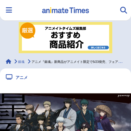
HOME
ランキング
アニメ
声優
ラジオ
みんなの声
グッズ
映画
animateTimes
銀魂
アニメ『銀魂』新商品がアニメイト限定で5/23発売、フェア開催も
アニメ
マンガ・ラノベ
ゲーム・アプリ
音楽
コスプレ
2.5次元
配信・Vtuber
トレンド
無料マンガ
最新記事一覧
アニメ記事一覧
声優記事一覧