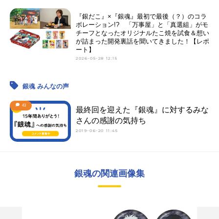
『銀だこ』×『銀魂』最初で最後（？）のコラ
ボレーション!? 「万事屋」と「真選組」がモ
チーフとなったオリジナルたこ焼を試食＆想い
が詰まった開発裏話を聞いてきました！【レポ
ート】
2026-05-28 12:15
銀魂 みんなの声
43
最終回を迎えた『銀魂』に対するみな
さんの感謝の気持ち
2019-06-20 11:45
銀魂の関連画像集