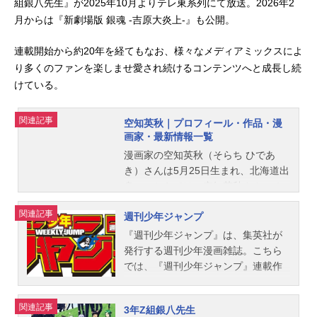
組銀八先生』が2025年10月よりテレ東系列にて放送。2026年2
月からは『新劇場版 銀魂 -吉原大炎上-』も公開。
連載開始から約20年を経てもなお、様々なメディアミックスによ
り多くのファンを楽しませ愛され続けるコンテンツへと成長し続
けている。
関連記事
空知英秋｜プロフィール・作品・漫
画家・最新情報一覧
漫画家の空知英秋（そらち ひであ
き）さんは5月25日生まれ、北海道出
身。こちらでは、空知英秋さんのオ
ススメ記事をご紹介！
関連記事
週刊少年ジャンプ
『週刊少年ジャンプ』は、集英社が
発行する週刊少年漫画雑誌。こちら
では、『週刊少年ジャンプ』連載作
品、アニメ化情報、おすすめ作品や
関連記事をご紹介！
関連記事
3年Z組銀八先生