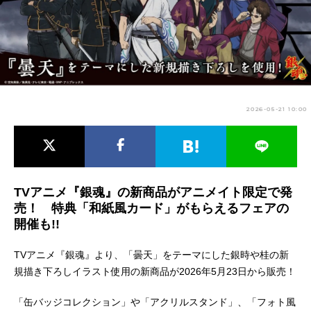
アニメ映画一覧
実写化映画一覧
今期アニメ曜日別一覧
春アニメ
夏アニメ
2026-05-21 10:00
秋アニメ
冬アニメ
男性声優/女性声優一覧
FOLLOW US
TVアニメ『銀魂』の新商品がアニメイト限定で発
売！ 特典「和紙風カード」がもらえるフェアの
開催も!!
TVアニメ『銀魂』より、「曇天」をテーマにした銀時や桂の新
規描き下ろしイラスト使用の新商品が2026年5月23日から販売！
「缶バッジコレクション」や「アクリルスタンド」、「フォト風