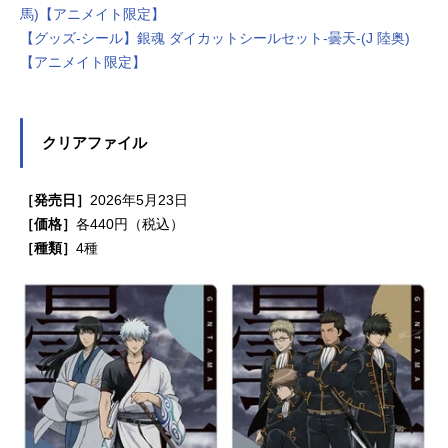
馬)【アニメイト限定】
【グッズ-シール】銀魂 ダイカットシールセット-曇天-(J 陸奥)
【アニメイト限定】
クリアファイル
［発売日］
2026年5月23日
［価格］
各440円（税込）
［種類］
4種