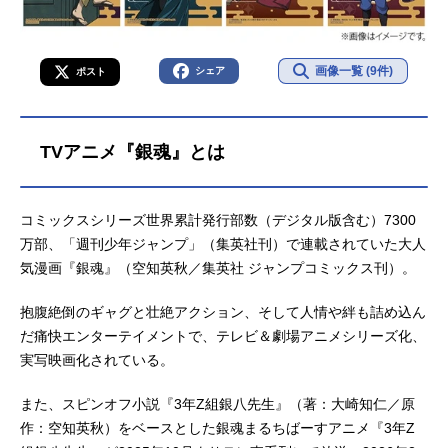
画像一覧 (9件)
シェア
ポスト
TVアニメ『銀魂』とは
コミックスシリーズ世界累計発行部数（デジタル版含む）7300
万部、「週刊少年ジャンプ」（集英社刊）で連載されていた大人
気漫画『銀魂』（空知英秋／集英社 ジャンプコミックス刊）。
抱腹絶倒のギャグと壮絶アクション、そして人情や絆も詰め込ん
だ痛快エンターテイメントで、テレビ＆劇場アニメシリーズ化、
実写映画化されている。
また、スピンオフ小説『3年Z組銀八先生』（著：大崎知仁／原
作：空知英秋）をベースとした銀魂まるちばーすアニメ『3年Z