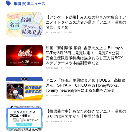
銀魂 関連ニュース
【アンケート結果】みんなの好きが大集合！ア
ニメイトタイムズ読者が選ぶ「アニメ・漫画の
名言」まとめ
2026-07-03 17:45
映画『新劇場版 銀魂 -吉原大炎上-』Blu-ray＆
DVDが8月26日に発売決定！ 発売CM公開｜
完全生産限定版特典は描きおろし三方背BOX
＆デジケースや本編副音声など
2026-06-12 11:50
アニメ『銀魂』主題歌まとめ｜DOES、高橋瞳
さん、SPYAIR、CHiCO with HoneyWorks、
Tommy heavenly6らによる名曲をご紹介！
2026-06-12 11:00
【投票受付中】あなたの好きなアニメ・漫画の
セリフは何ですか？【中間発表】
2026-06-05 12:40