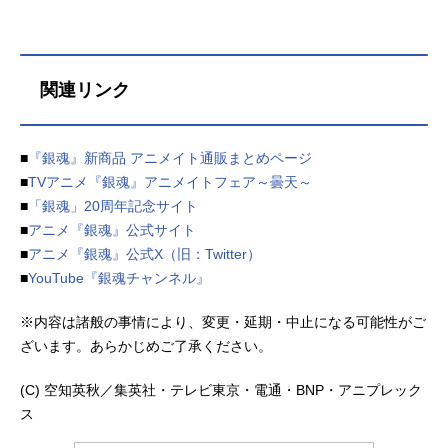
教師と、3Zの生徒たちによる笑いあ
名新劇場版銀魂-吉原大炎上-放送形態
り、涙あり、なんでもありなスクー
劇場版アニメシリーズ銀魂スケジュ
ルライフ・コメディ！陽キャも陰キ
ール2026年2月13日（金）キャスト
ャも関係ない、銀魂流の青春がここ
坂田銀時：杉田智和志村新八：阪口
関連リンク
にある！！作品名3年Z組銀八先生放
大助神楽：釘宮理恵月詠：甲斐田裕
送形態TVアニメシリーズ銀魂スケジ
子晴太：三瓶由布子日輪：井上喜久
ュール2025年10月6日（月）～2025
子鳳仙：銀河万丈神威：日野聡阿伏
■
『銀魂』新商品 アニメイト通販まとめページ
年12月22日（月）テレビ東京系列ほ
兎：大塚芳忠桂小太郎：石田彰近藤
■
TVアニメ『銀魂』アニメイトフェア～曇天～
か話数全12話キャスト坂田銀八：杉
勲：千葉進歩土方十四郎：中井和哉
■
「銀魂」20周年記念サイト
田智和志村新八：阪口大助神楽：釘
沖田総悟：鈴村健一山崎退：太田哲
宮理恵志村妙：ゆきのさつき近藤
治お登勢：くじらキャサリン：杉本
■
アニメ『銀魂』公式サイト
勲：千葉進歩土方十四郎：中井和哉
ゆうたま：南央美猿赫：山口勝平ス
■
アニメ『銀魂』公式X（旧：Twitter）
沖田総悟...
タッフ原作／スーパーアドバイザー
■
YouTube『銀魂チャンネル』
ゴリラ：空知英秋（集英社ジャンプ
コミックス刊）監督：安藤尚也監
※内容は諸般の事情により、変更・延期・中止になる可能性がご
修：藤田陽一脚本：岸本卓キャラク
ざいます。あらかじめご了承ください。
ターデザイン／総作画監督：竹内進
二デザインワークス：中村ユミ色彩
(C) 空知英秋／集英社・テレビ東京・電通・BNP・アニプレック
設計：歌...
ス