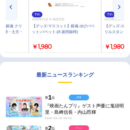
予約
予約
2026年10月 中 発売予定
2026年10月 中 
ル】銀魂 クリ
【グッズ-マスコット】銀魂 ゆびパペ
【グッズ-スタ
A 銀時・土方・
ット-パペット-(A 坂田銀時)
リルスタンド-パ
￥1,980
￥1,980
最新ニュースランキング
1
第
位
映画
『映画たんプリ』ゲスト声優に鬼頭明
里・島﨑信長・内山昂輝
2026-08-09 09:00
2
第
位
アニメ