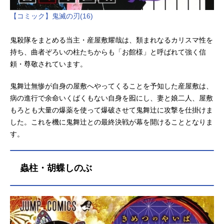
【コミック】鬼滅の刃(16)
鬼殺隊をまとめる当主・産屋敷耀哉は、類まれなるカリスマ性を
持ち、曲者ぞろいの柱たちからも「お館様」と呼ばれて強く信
頼・尊敬されています。
鬼舞辻無惨が自身の屋敷へやってくることを予知した産屋敷は、
病の進行で余命いくばくもない自身を囮にし、妻と娘二人、屋敷
もろとも大量の爆薬を使って爆破させて鬼舞辻に攻撃を仕掛けま
した。これを機に鬼舞辻との最終決戦が幕を開けることとなりま
す。
蟲柱・胡蝶しのぶ