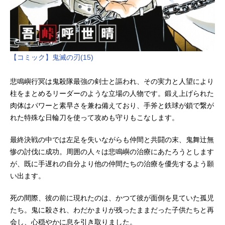
【コミック】鬼滅の刃(15)
悲鳴嶼行冥は鬼殺隊最強の剣士と謳われ、その実力と人望により
柱をまとめるリーダーのような立場の人物です。鍛え上げられた
肉体はパワーと素早さを兼ね備えており、手斧と鉄球が鎖で繋が
れた特殊な日輪刀を使って攻めも守りもこなします。
最終決戦の中では左足を失いながらも仲間と共闘の末、鬼舞辻無
惨の討伐に成功。周囲の人々は悲鳴嶼の治療にあたろうとします
が、既に手遅れの自分より他の仲間たちの治療を優先するよう願
い出ます。
死の間際、彼の前に現れたのは、かつて彼が面倒を見ていた孤児
たち。鬼に殺され、わだかまりが残ったままだった子供たちと再
会し、心穏やかに息を引き取りました。