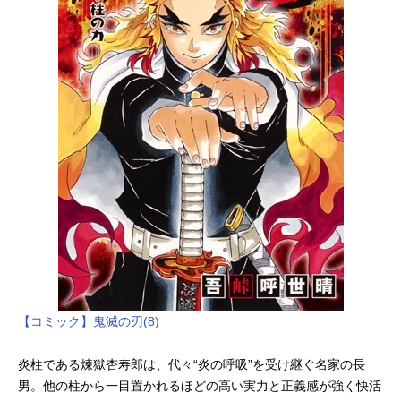
【コミック】鬼滅の刃(8)
炎柱である煉獄杏寿郎は、代々“炎の呼吸”を受け継ぐ名家の長
男。他の柱から一目置かれるほどの高い実力と正義感が強く快活