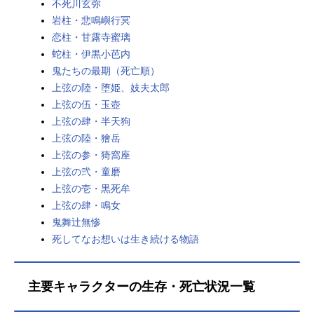
不死川玄弥
岩柱・悲鳴嶼行冥
恋柱・甘露寺蜜璃
蛇柱・伊黒小芭内
鬼たちの最期（死亡順）
上弦の陸・堕姫、妓夫太郎
上弦の伍・玉壺
上弦の肆・半天狗
上弦の陸・獪岳
上弦の参・猗窩座
上弦の弐・童磨
上弦の壱・黒死牟
上弦の肆・鳴女
鬼舞辻無惨
死してなお想いは生き続ける物語
主要キャラクターの生存・死亡状況一覧