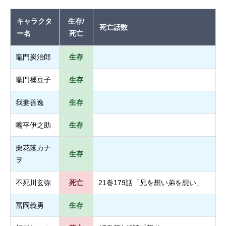
キャラクタ
生存/
死亡話数
ー名
死亡
竈門炭治郎
生存
竈門禰豆子
生存
我妻善逸
生存
嘴平伊之助
生存
栗花落カナ
生存
ヲ
不死川玄弥
死亡
21巻179話「兄を想い弟を想い」
冨岡義勇
生存