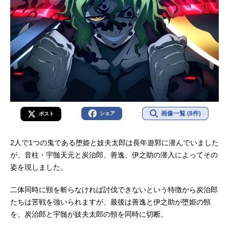
画像一覧 (8件)
シェア
ポスト
2人で1つの鬼である堕姫と妓夫太郎は長年遊郭に潜んでいました
が、音柱・宇髄天元と炭治郎、善逸、伊之助の潜入によってその
姿を現しました。
二体同時に頸を斬らなければ討伐できないという特徴から炭治郎
たちは苦戦を強いられますが、最後は善逸と伊之助が堕姫の頸
を、炭治郎と宇髄が妓夫太郎の頸を同時に切断。