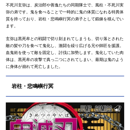
不死川玄弥は、炭治郎や善逸たちの同期隊士で、風柱・不死川実
弥の弟です。鬼を食べることで一時的に鬼の体質になれる特異体
質を持っており、岩柱・悲鳴嶼行冥の弟子として鍛錬を積んでい
ます。
玄弥は黒死牟との戦闘で切り刻まれてしまうも、切り落とされた
敵の髪や刀を食べて鬼化し、激闘を繰り広げる兄や師匠を援護。
血鬼術を使って敵を固定し、討伐に加勢します。鬼化していた肉
体は、黒死牟の攻撃で真っ二つにされてしまい、最期は鬼のよう
に身体が崩れて死亡しました。
岩柱・悲鳴嶼行冥