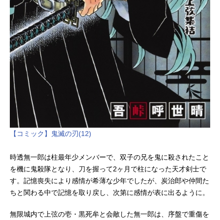
【コミック】鬼滅の刃(12)
時透無一郎は柱最年少メンバーで、双子の兄を鬼に殺されたこと
を機に鬼殺隊となり、刀を握って2ヶ月で柱になった天才剣士で
す。記憶喪失により感情が希薄な少年でしたが、炭治郎や仲間た
ちと関わる中で記憶を取り戻し、次第に感情が表に出るように。
無限城内で上弦の壱・黒死牟と会敵した無一郎は、序盤で重傷を