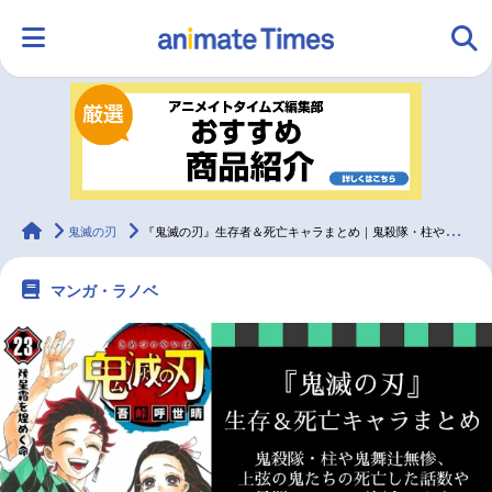
HOME
ランキング
アニメ
声優
ラジオ
みんなの声
グッズ
映画
animateTimes
鬼滅の刃
『鬼滅の刃』生存者＆死亡キャラまとめ｜鬼殺隊・柱や鬼舞辻無惨、上弦の鬼たち
マンガ・ラノベ
マンガ・ラノベ
ゲーム・アプリ
音楽
コスプレ
2.5次元
配信・Vtuber
トレンド
無料マンガ
最新記事一覧
アニメ記事一覧
声優記事一覧