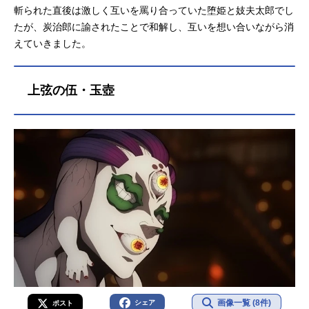
斬られた直後は激しく互いを罵り合っていた堕姫と妓夫太郎でし
たが、炭治郎に諭されたことで和解し、互いを想い合いながら消
えていきました。
上弦の伍・玉壺
画像一覧 (8件)
シェア
ポスト