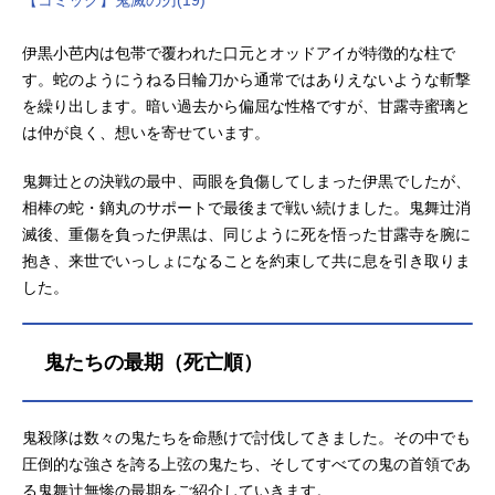
伊黒小芭内は包帯で覆われた口元とオッドアイが特徴的な柱で
す。蛇のようにうねる日輪刀から通常ではありえないような斬撃
を繰り出します。暗い過去から偏屈な性格ですが、甘露寺蜜璃と
は仲が良く、想いを寄せています。
鬼舞辻との決戦の最中、両眼を負傷してしまった伊黒でしたが、
相棒の蛇・鏑丸のサポートで最後まで戦い続けました。鬼舞辻消
滅後、重傷を負った伊黒は、同じように死を悟った甘露寺を腕に
抱き、来世でいっしょになることを約束して共に息を引き取りま
した。
鬼たちの最期（死亡順）
鬼殺隊は数々の鬼たちを命懸けで討伐してきました。その中でも
圧倒的な強さを誇る上弦の鬼たち、そしてすべての鬼の首領であ
る鬼舞辻無惨の最期をご紹介していきます。