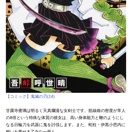
【コミック】鬼滅の刃(14)
甘露寺蜜璃は明るく天真爛漫な女剣士です。筋線維の密度が常人
の8倍という特殊な体質の彼女は、高い身体能力と鞭のようにし
なる日輪刀を武器に鬼を討伐します。また、蛇柱・伊黒小芭内に
想いを寄せる乙女な一面も。