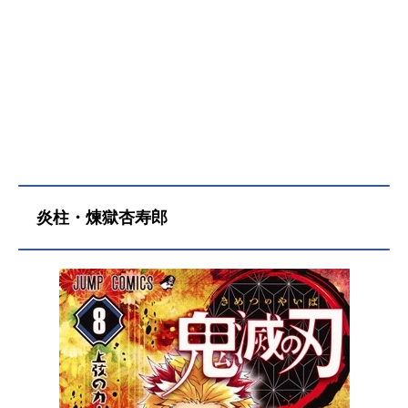
炎柱・煉獄杏寿郎