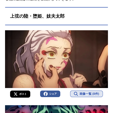
上弦の陸・堕姫、妓夫太郎
画像一覧 (8件)
シェア
ポスト