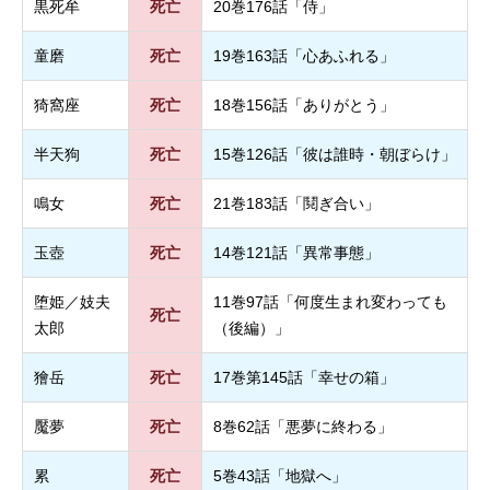
黒死牟
死亡
20巻176話「侍」
童磨
死亡
19巻163話「心あふれる」
猗窩座
死亡
18巻156話「ありがとう」
半天狗
死亡
15巻126話「彼は誰時・朝ぼらけ」
鳴女
死亡
21巻183話「鬩ぎ合い」
玉壺
死亡
14巻121話「異常事態」
堕姫／妓夫
11巻97話「何度生まれ変わっても
死亡
太郎
（後編）」
獪岳
死亡
17巻第145話「幸せの箱」
魘夢
死亡
8巻62話「悪夢に終わる」
累
死亡
5巻43話「地獄へ」