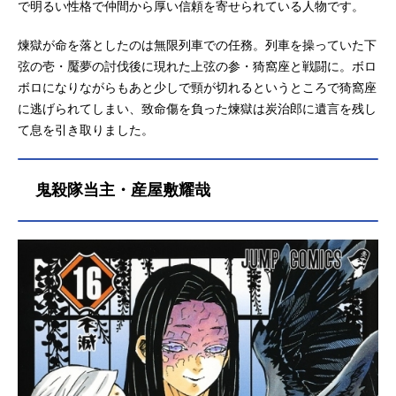
で明るい性格で仲間から厚い信頼を寄せられている人物です。
煉獄が命を落としたのは無限列車での任務。列車を操っていた下
弦の壱・魘夢の討伐後に現れた上弦の参・猗窩座と戦闘に。ボロ
ボロになりながらもあと少しで頸が切れるというところで猗窩座
に逃げられてしまい、致命傷を負った煉獄は炭治郎に遺言を残し
て息を引き取りました。
鬼殺隊当主・産屋敷耀哉