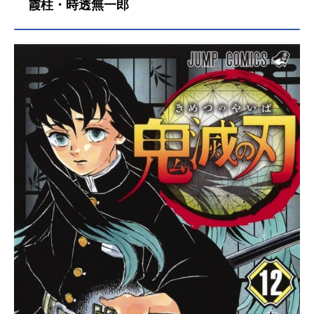
霞柱・時透無一郎