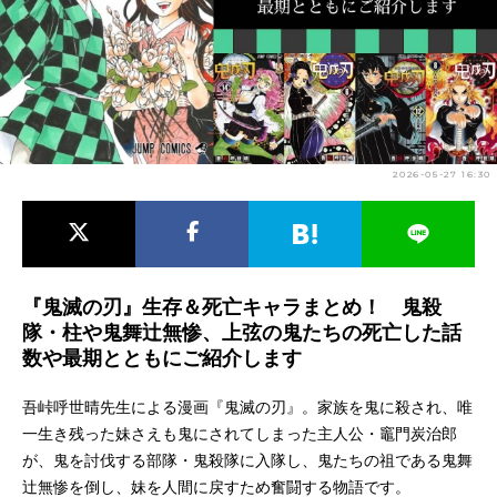
アニメ映画一覧
実写化映画一覧
今期アニメ曜日別一覧
春アニメ
夏アニメ
2026-05-27 16:30
秋アニメ
冬アニメ
男性声優/女性声優一覧
FOLLOW US
『鬼滅の刃』生存＆死亡キャラまとめ！ 鬼殺
隊・柱や鬼舞辻無惨、上弦の鬼たちの死亡した話
数や最期とともにご紹介します
吾峠呼世晴先生による漫画『鬼滅の刃』。家族を鬼に殺され、唯
一生き残った妹さえも鬼にされてしまった主人公・竈門炭治郎
が、鬼を討伐する部隊・鬼殺隊に入隊し、鬼たちの祖である鬼舞
辻無惨を倒し、妹を人間に戻すため奮闘する物語です。