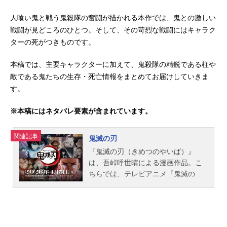
人喰い鬼と戦う鬼殺隊の奮闘が描かれる本作では、鬼との激しい
戦闘が見どころのひとつ。そして、その苛烈な戦闘にはキャラク
ターの死がつきものです。
本稿では、主要キャラクターに加えて、鬼殺隊の精鋭である柱や
敵である鬼たちの生存・死亡情報をまとめてお届けしていきま
す。
※本稿にはネタバレ要素が含まれています。
関連記事
鬼滅の刃
『鬼滅の刃（きめつのやいば）』
は、吾峠呼世晴による漫画作品。こ
ちらでは、テレビアニメ『鬼滅の
刃』のあらすじ、キャスト声優、登
場人物、スタッフ、関連商品、オス
スメ記事をご紹介します。『鬼滅の
刃』各作品の詳細についてはこちら