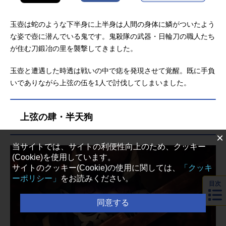
玉壺は蛇のような下半身に上半身は人間の身体に鱗がついたよう
な姿で壺に潜んでいる鬼です。鬼殺隊の武器・日輪刀の職人たち
が住む刀鍛冶の里を襲撃してきました。
玉壺と遭遇した時透は戦いの中で痣を発現させて覚醒。既に手負
いでありながら上弦の伍を1人で討伐してしまいました。
上弦の肆・半天狗
×
当サイトでは、サイトの利便性向上のため、クッキー
(Cookie)を使用しています。
サイトのクッキー(Cookie)の使用に関しては、
「クッキ
ーポリシー」
をお読みください。
目次
同意する