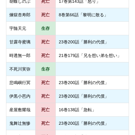
胡蝶しのぶ
死亡
17巻第143話「怒り」
煉獄杏寿郎
死亡
8巻第66話「黎明に散る」
宇髄天元
生存
甘露寺蜜璃
死亡
23巻200話「勝利の代償」
時透無一郎
死亡
21巻179話「兄を想い弟を想い」
不死川実弥
生存
悲鳴嶼行冥
死亡
23巻200話「勝利の代償」
伊黒小芭内
死亡
23巻200話「勝利の代償」
産屋敷耀哉
死亡
16巻138話「急転」
鬼舞辻無惨
死亡
23巻200話「勝利の代償」