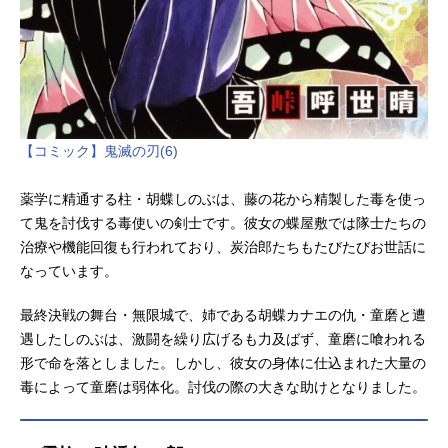
【コミック】鬼滅の刃(6)
薬学に精通する柱・胡蝶しのぶは、藤の花から精製した毒を使っ
て鬼を討伐する毒使いの剣士です。彼女の蝶屋敷では隊士たちの
治療や機能回復も行われており、炭治郎たちもたびたびお世話に
なっています。
最終決戦の舞台・無限城で、姉である胡蝶カナエの仇・童磨と遭
遇したしのぶは、激闘を繰り広げるも力及ばず、童磨に喰われる
形で命を落としました。しかし、彼女の身体に仕込まれた大量の
毒によって童磨は弱体化。討伐の際の大きな助けとなりました。