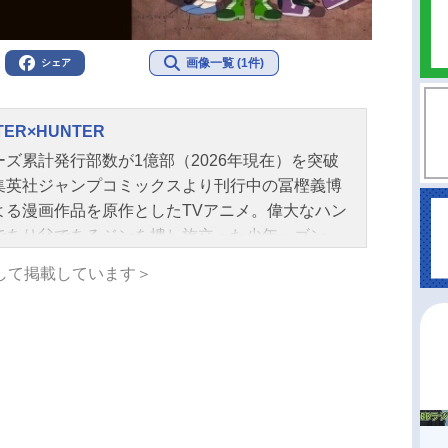
画像一覧 (1件)
シェア
TER×HUNTER
ーズ累計発行部数が1億部（2026年現在）を突破
集英社ジャンプコミックスより刊行中の冨樫義博
よる漫画作品を原作としたTVアニメ。偉大なハン
であり父であるジンを捜し旅立った少年・ゴン
仲間やライバルとの冒険や成長の物語、念能力に
して掲載しています＞
緊迫の戦闘シーン、先の読めない展開や練りこま
定で人気を博す。作品名HUNTER×HUNTER放
TVアニメスケジュール2011年10月2日（日）～
4年9月24日（水）日本テレビほか話数全148話キャ
ゴン＝フリークス：潘めぐみキルア＝ゾルディッ
伊瀬茉莉也レオリオ：藤原啓治クラピカ：沢城み
ヒソカ：浪川大輔スタッフ原作：冨樫義博（集英