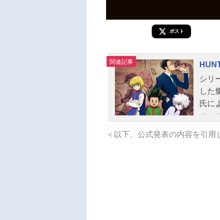
ポスト
関連記事
HUN
シリ
した
氏に
ター
の、
＜以下、公式発表の内容を引用
よる
れた設
送形態
201
スト
ク：
ゆき