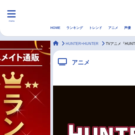
menu
HOME
ランキング
トレンド
アニメ
声優
HOME
ランキング
アニ
animateTimes
HUNTER×HUNTER
TVアニメ『HUN
マンガ・ラノベ
ゲーム・アプリ
音楽
アニメ
最新記事一覧
アニメ記事一覧
声優記事一覧