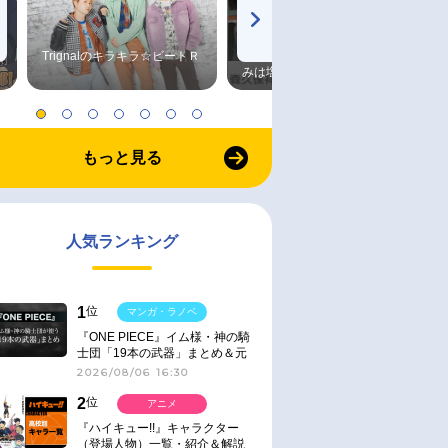
Trignalのキラキラ☆ビートＲ
森久保祥太郎×浪川大輔 つま
みは塩だけ
もっと見る
人気ランキング
1
位
マンガ・ラノベ
『ONE PIECE』イム様・神の騎
士団「19本の武器」まとめ＆元
ネタ
2026/08/06 16:30
2
位
アニメ
『ハイキュー!!』キャラクター
（登場人物）一覧・紹介＆解説