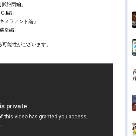
 「幻影旅団編」
「G.I編」
) 「キメラアント編」
 「選挙編」
る可能性がございます。