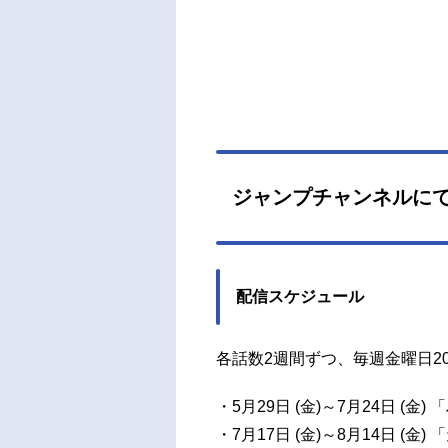
社「
ーズ
ニメ
日本
rtur
ingi
M」G
れ星
ジャンプチャンネルに
体」ゆ
集英社
E...
配信スケジュール
各話数2週間ずつ、毎週金曜日2
・5月29日 (金)～7月24日 (
・7月17日 (金)～8月14日 (