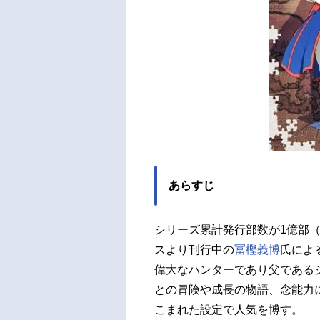
あらすじ
シリーズ累計発行部数が1億部（
スより刊行中の
冨樫義博
氏によ
偉大なハンターであり父である
との冒険や成長の物語、念能力
こまれた設定で人気を博す。