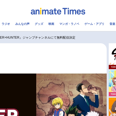
ラジオ
みんなの声
グッズ
映画
マンガ・ラノベ
ゲーム・アプリ
音楽
メ
声優
ラジオ
み
TER×HUNTER』ジャンプチャンネルにて無料配信決定
コスプレ
2.5次元
配信
アニメ映画一覧
今期アニメ曜日別一覧
実写化映画一覧
春アニメ
男性声優/女性声優一覧
夏アニメ
FOLLOW US