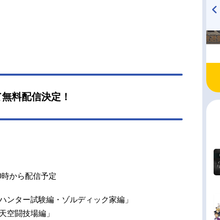
週刊少年ジャンプ」連載）監督：神志那弘志シリ
構成：前川淳キャラクターデザイン：吉松孝博ア
TVアニメ『戦隊大失格』
ハイキュー!! 烏野高校放送部!
ーション制作：マッドハウス製作著作：バップ
radio 大直会 2nd season
テレビ 集英社 マッドハウス主題歌OP：「depa
e!」小野正利ED1：「JUSTAWAKE」Fear,andLoath
nLasVegasED2：「HUNTINGFORYOURDREA
ALNERYUSED3：「REASON」ゆずED4：「流
キラリ（ゆずバージョン）」ゆずED5：「表裏一
て無料配信決定！
ず公開開始年＆季節2011秋アニメ(C)冨樫義博/
・「HUNTER×HUNTER」製作委員会『HUNT
0時から配信予定
金) 「ハンター試験編・ゾルディック家編」
金) 「天空闘技場編」