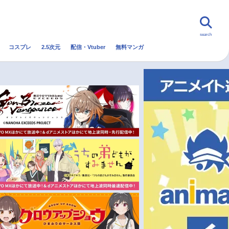
search
コスプレ
2.5次元
配信・Vtuber
無料マンガ
んなの声
グッズ
映画
・Vtuber
トレンド
無料マンガ
秋アニメ
冬アニメ