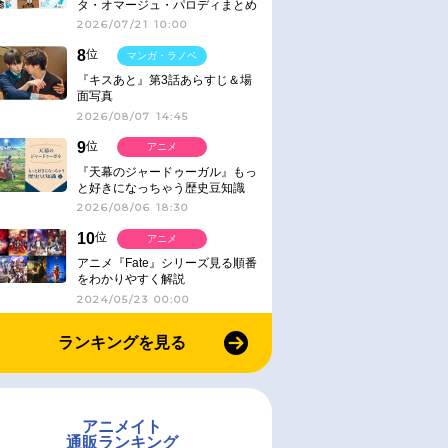
タ・オマージュ・パロディまとめ
2026/07/21 10:00
8
位
マンガ・ラノベ
『キスあと』第3話あらすじ＆場
面写真
2026/08/07 14:45
9
位
アニメ
『天幕のジャードゥーガル』もっ
と好きになっちゃう歴史豆知識
2026/08/06 18:30
10
位
アニメ
アニメ『Fate』シリーズ見る順番
をわかりやすく解説
2024/05/23 00:00
ランキングを見る
アニメイト
通販ランキング