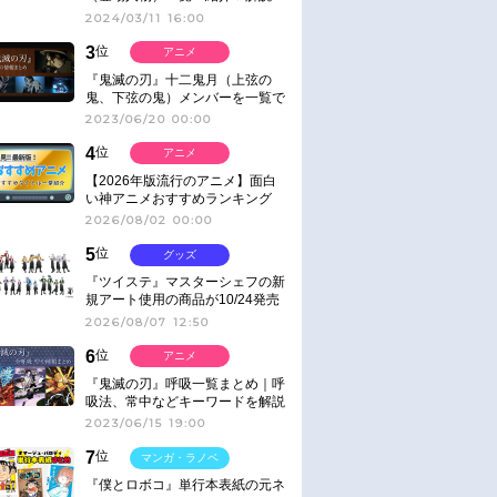
2024/03/11 16:00
3
位
アニメ
『鬼滅の刃』十二鬼月（上弦の
鬼、下弦の鬼）メンバーを一覧で
紹介＆解説（登場鬼の情報まと
2023/06/20 00:00
め）
4
位
アニメ
【2026年版流行のアニメ】面白
い神アニメおすすめランキング
【名作・話題作】｜ジャンル別人
2026/08/02 00:00
気作品をピックアップ
5
位
グッズ
『ツイステ』マスターシェフの新
規アート使用の商品が10/24発売
2026/08/07 12:50
6
位
アニメ
『鬼滅の刃』呼吸一覧まとめ｜呼
吸法、常中などキーワードを解説
2023/06/15 19:00
7
位
マンガ・ラノベ
『僕とロボコ』単行本表紙の元ネ