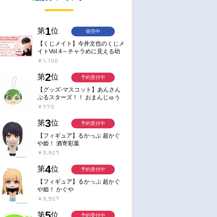
1
第
位
発売中
【くじメイト】今井文也のくじメ
イトVol.4～チャラめに見える幼
馴染、実は一途で独占欲が強いん
￥1,100
です～
2
第
位
予約受付中
【グッズ-マスコット】あんさん
ぶるスターズ！！ おまんじゅう
にぎにぎマスコット ねくすと2
￥770
Hbox
3
第
位
予約受付中
【フィギュア】るかっぷ 超かぐ
や姫！ 酒寄彩葉
￥3,927
4
第
位
予約受付中
【フィギュア】るかっぷ 超かぐ
や姫！ かぐや
￥3,927
5
第
位
予約受付中