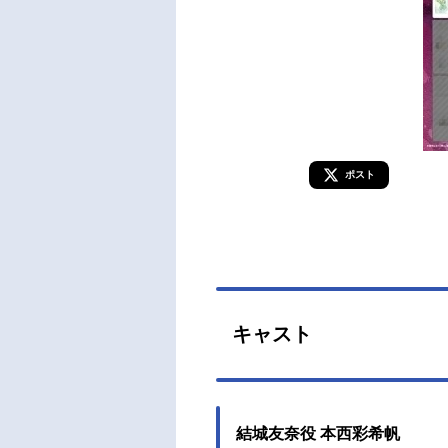
ポスト
キャスト
結城友奈役 本西彩希帆