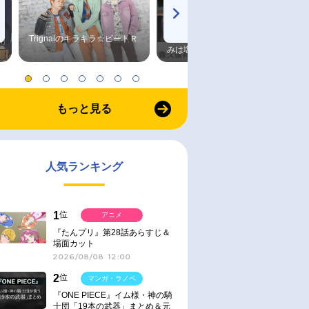
Trignalのキラキラ☆ビートＲ
森久保祥太郎×浪川大輔 つま
みは塩だけ
もっと見る
人気ランキング
1
位
アニメ
『たんプリ』第28話あらすじ＆
場面カット
2026/08/08 12:00
2
位
マンガ・ラノベ
『ONE PIECE』イム様・神の騎
士団「19本の武器」まとめ＆元