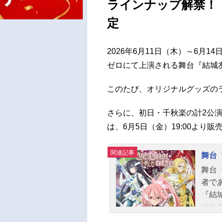
ラインナップ解禁！
定
2026年6月11日（木）～6月1
ゼロにて上演される舞台『結城友
このたび、オリジナルグッズの
さらに、初日・千秋楽の計2公
は、6月5日（金）19:00より
関連記事
舞台
舞台
者で
『結
オス