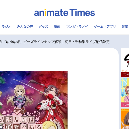
ラジオ
みんなの声
グッズ
映画
マンガ・ラノベ
ゲーム・アプリ
音楽
メ
声優
ラジオ
み
台『ゆゆゆ絆』グッズラインナップ解禁｜初日・千秋楽ライブ配信決定
コスプレ
2.5次元
配信
アニメ映画一覧
今期アニメ曜日別一覧
実写化映画一覧
春アニメ
男性声優/女性声優一覧
夏アニメ
FOLLOW US