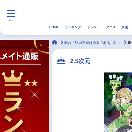
menu
HOME
ランキング
トレンド
アニメ
声優
HOME
ランキング
アニ
animateTimes
舞台『結城友奈は勇者である -絆-』
舞
マンガ・ラノベ
ゲーム・アプリ
音楽
2.5次元
最新記事一覧
アニメ記事一覧
声優記事一覧