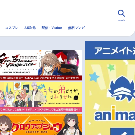
search
コスプレ
2.5次元
配信・Vtuber
無料マンガ
んなの声
グッズ
映画
・Vtuber
トレンド
無料マンガ
秋アニメ
冬アニメ