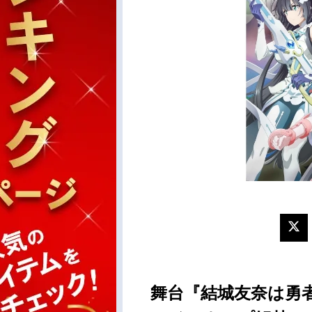
舞台『結城友奈は勇者