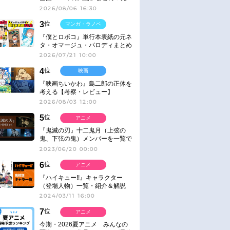
ネタ
2026/08/06 16:30
3
位
マンガ・ラノベ
『僕とロボコ』単行本表紙の元ネ
タ・オマージュ・パロディまとめ
2026/07/21 10:00
4
位
映画
『映画ちいかわ』島二郎の正体を
考える【考察・レビュー】
2026/08/03 12:00
5
位
アニメ
『鬼滅の刃』十二鬼月（上弦の
鬼、下弦の鬼）メンバーを一覧で
紹介＆解説（登場鬼の情報まと
2023/06/20 00:00
め）
6
位
アニメ
『ハイキュー!!』キャラクター
（登場人物）一覧・紹介＆解説
2024/03/11 16:00
7
位
アニメ
今期・2026夏アニメ みんなの