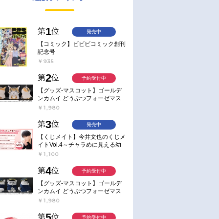
1
第
位
発売中
【コミック】ビビビコミック創刊
記念号
￥935
2
第
位
予約受付中
【グッズ-マスコット】ゴールデ
ンカムイ どうぶつフォーゼマス
コット 4.尾形百之助【再販】
￥1,980
3
第
位
発売中
【くじメイト】今井文也のくじメ
イトVol.4～チャラめに見える幼
馴染、実は一途で独占欲が強いん
￥1,100
です～
4
第
位
予約受付中
【グッズ-マスコット】ゴールデ
ンカムイ どうぶつフォーゼマス
コット 5.月島軍曹【再販】
￥1,980
5
第
位
予約受付中