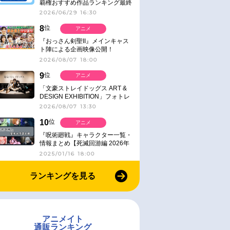
覇権おすすめ作品ランキング最終
結果発表！
2026/06/29 16:30
8
位
アニメ
『おっさん剣聖II』メインキャス
ト陣による企画映像公開！
2026/08/07 18:00
9
位
アニメ
「文豪ストレイドッグス ART &
DESIGN EXHIBITION」フォトレ
ポート
2026/08/07 13:30
10
位
アニメ
『呪術廻戦』キャラクター一覧・
情報まとめ【死滅回游編 2026年
1月放送】
2025/01/16 18:00
ランキングを見る
アニメイト
通販ランキング