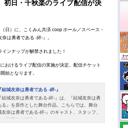
 初日・千秋楽のライブ配信が決
4日（日）に、こくみん共済 coop ホール／スペース・
奈は勇者である -絆-』。
ラインナップが解禁されました！
演におけるライブ配信の実施が決定。配信チケット
販売開始となります。
『結城友奈は勇者である -絆-』
『結城友奈は勇者である-絆-』は、『結城友奈は勇
ある』を原作とした舞台作品。こちらでは、舞台
城友奈は勇者である-絆-』のキャスト、スタッフ、
スメ記事をご紹介！