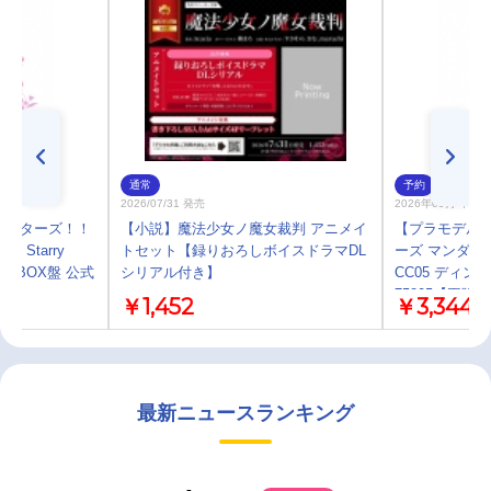
通常
予約
2026/07/31 発売
2026年09月 中 
ぶるスターズ！！
【小説】魔法少女ノ魔女裁判 アニメイ
【プラモデル】B
ive Starry
トセット【録りおろしボイスドラマDL
ーズ マンダロ
om - BOX盤 公式
シリアル付き】
CC05 ディ
75805【再販】
￥1,452
￥3,344
最新ニュースランキング