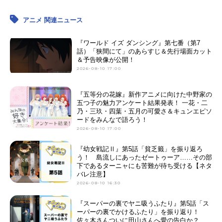
アニメ 関連ニュース
『ワールド イズ ダンシング』第七番（第7
話）「狭間にて」のあらすじ＆先行場面カット
＆予告映像が公開！
2026-08-10 17:00
『五等分の花嫁』新作アニメに向けた中野家の
五つ子の魅力アンケート結果発表！ 一花・二
乃・三玖・四葉・五月の可愛さ＆キュンエピソ
ードをみんなで語ろう！
2026-08-10 17:00
『幼女戦記Ⅱ』第5話「貧乏籤」を振り返ろ
う！ 島流しにあったゼートゥーア……その部
下であるターニャにも苦難が待ち受ける【ネタ
バレ注意】
2026-08-10 16:30
『スーパーの裏でヤニ吸うふたり』第5話「ス
ーパーの裏でかけるふたり」を振り返り！
佐々木さんついに田山さんへ愛の告白か？