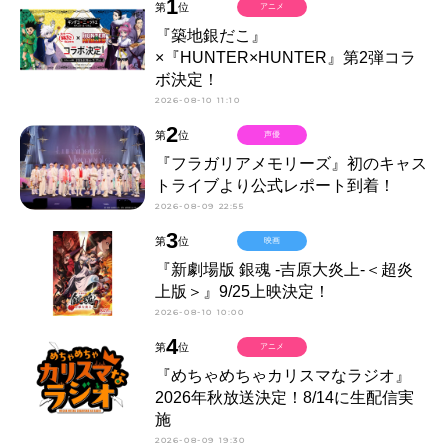
1
第
位
アニメ
『築地銀だこ』
×『HUNTER×HUNTER』第2弾コラ
ボ決定！
2026-08-10 11:10
2
第
位
声優
『フラガリアメモリーズ』初のキャス
トライブより公式レポート到着！
2026-08-09 22:55
3
第
位
映画
『新劇場版 銀魂 -吉原大炎上-＜超炎
上版＞』9/25上映決定！
2026-08-10 10:00
4
第
位
アニメ
『めちゃめちゃカリスマなラジオ』
2026年秋放送決定！8/14に生配信実
施
2026-08-09 19:30