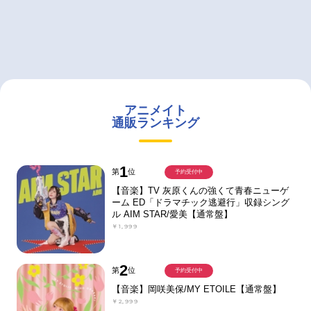
アニメイト
通販ランキング
1
第
位
予約受付中
【音楽】TV 灰原くんの強くて青春ニューゲ
ーム ED「ドラマチック逃避行」収録シング
ル AIM STAR/愛美【通常盤】
￥1,999
2
第
位
予約受付中
【音楽】岡咲美保/MY ETOILE【通常盤】
￥2,999