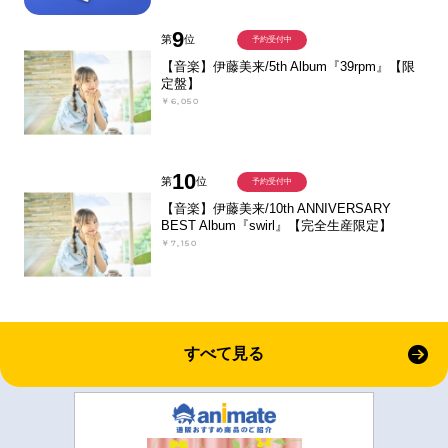
9
第
位
予約受付中
【音楽】伊藤美来/5th Album『39rpm』【限
定盤】
￥6,050
10
第
位
予約受付中
【音楽】伊藤美来/10th ANNIVERSARY
BEST Album『swirl』【完全生産限定】
￥7,150
すべて見る