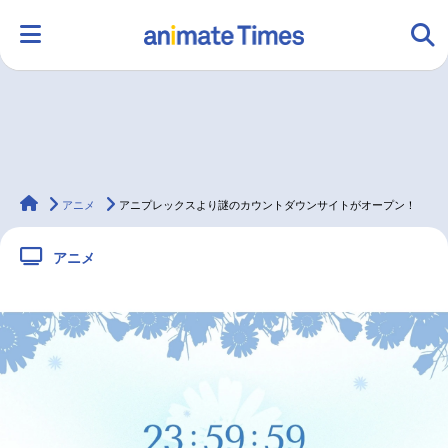
HOME
ランキング
アニメ
声優
animateTimes
ラジオ
みんなの声
グッズ
映画
アニメ
アニプレックスより謎のカウントダウンサイトがオープン！
アニメ
マンガ・ラノベ
ゲーム・アプリ
音楽
コスプレ
2.5次元
配信・Vtuber
トレンド
無料マンガ
最新記事一覧
アニメ記事一覧
声優記事一覧