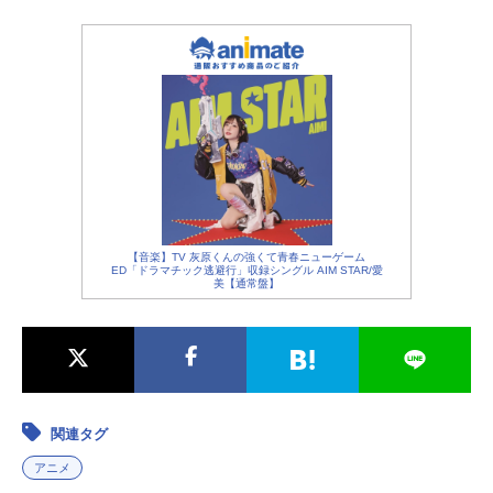
【音楽】TV 灰原くんの強くて青春ニューゲーム
ED「ドラマチック逃避行」収録シングル AIM STAR/愛
美【通常盤】
関連タグ
アニメ