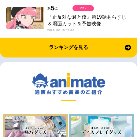
5
第
位
アニメ
『正反対な君と僕』第19話あらすじ
＆場面カット＆予告映像
2026-08-10 12:00
ランキングを見る