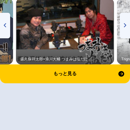
森久保祥太郎×浪川大輔 つまみは塩だけ
Tri
もっと見る