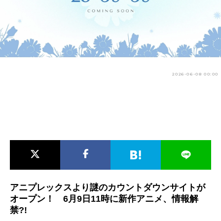
アニメ映画一覧
実写化映画一覧
今期アニメ曜日別一覧
春アニメ
夏アニメ
2026-06-08 00:00
秋アニメ
冬アニメ
男性声優/女性声優一覧
FOLLOW US
アニプレックスより謎のカウントダウンサイトが
オープン！ 6月9日11時に新作アニメ、情報解
禁?!