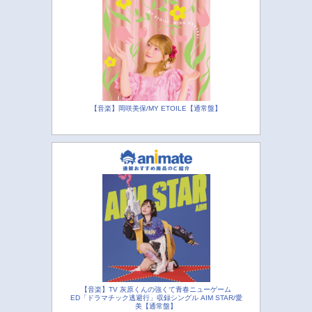
【音楽】岡咲美保/MY ETOILE【通常盤】
【音楽】TV 灰原くんの強くて青春ニューゲーム
ED「ドラマチック逃避行」収録シングル AIM STAR/愛
美【通常盤】