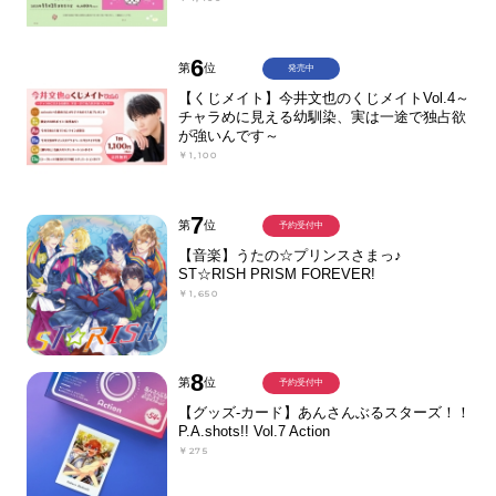
6
第
位
発売中
【くじメイト】今井文也のくじメイトVol.4～
チャラめに見える幼馴染、実は一途で独占欲
が強いんです～
￥1,100
7
第
位
予約受付中
【音楽】うたの☆プリンスさまっ♪
ST☆RISH PRISM FOREVER!
￥1,650
8
第
位
予約受付中
【グッズ-カード】あんさんぶるスターズ！！
P.A.shots!! Vol.7 Action
￥275