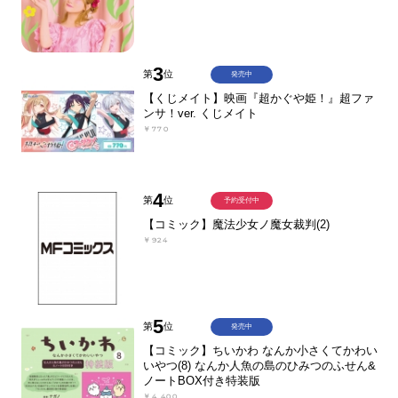
3
第
位
発売中
【くじメイト】映画『超かぐや姫！』超ファ
ンサ！ver. くじメイト
￥770
4
第
位
予約受付中
【コミック】魔法少女ノ魔女裁判(2)
￥924
5
第
位
発売中
【コミック】ちいかわ なんか小さくてかわい
いやつ(8) なんか人魚の島のひみつのふせん&
ノートBOX付き特装版
￥4,400