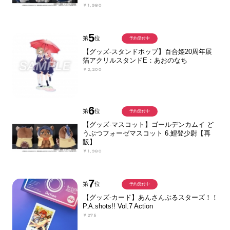
￥1,980
5
第
位
予約受付中
【グッズ-スタンドポップ】百合姫20周年展
箔アクリルスタンドE：あおのなち
￥2,200
6
第
位
予約受付中
【グッズ-マスコット】ゴールデンカムイ ど
うぶつフォーゼマスコット 6.鯉登少尉【再
販】
￥1,980
7
第
位
予約受付中
【グッズ-カード】あんさんぶるスターズ！！
P.A.shots!! Vol.7 Action
￥275