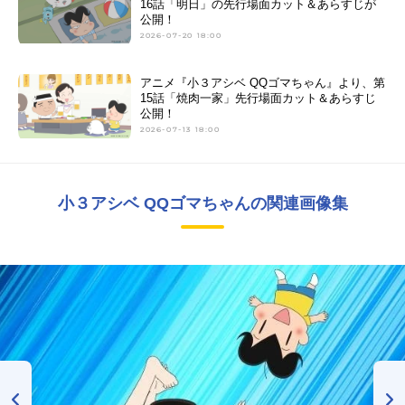
16話「明⽇」の先行場面カット＆あらすじが
公開！
2026-07-20 18:00
アニメ『小３アシベ QQゴマちゃん』より、第
15話「焼⾁⼀家」先行場面カット＆あらすじ
公開！
2026-07-13 18:00
小３アシベ QQゴマちゃんの関連画像集