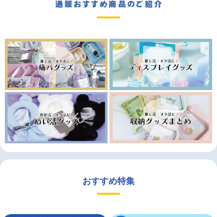
おすすめ特集