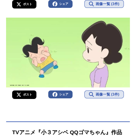
画像一覧 (3件)
シェア
ポスト
画像一覧 (3件)
シェア
ポスト
TVアニメ『小３アシベ QQゴマちゃん』作品