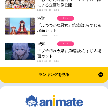
による企画映像公開！
2026-08-07 18:00
4
第
位
アニメ
『ふつつかな悪女』第5話あらすじ＆
場面カット
2026-08-07 19:00
5
第
位
アニメ
『ブチ切れ令嬢』第6話あらすじ＆場
面カット
2026-08-07 18:10
ランキングを見る