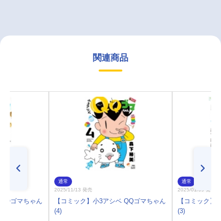
関連商品
通常
通常
2025/11/13 発売
2025/01/09 発売
 QQゴマちゃん
【コミック】小3アシベ QQゴマちゃん
【コミック】小
(4)
(3)