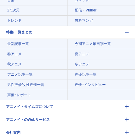
音楽
コスプレ
2.5次元
配信・Vtuber
トレンド
無料マンガ
特集/一覧まとめ
最新記事一覧
今期アニメ曜日別一覧
春アニメ
夏アニメ
秋アニメ
冬アニメ
アニメ記事一覧
声優記事一覧
男性声優/女性声優一覧
声優×インタビュー
声優×レポート
アニメイトタイムズについて
アニメイトのWebサービス
会社案内