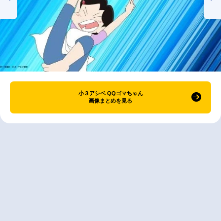
小３アシベ QQゴマちゃん
画像まとめを見る