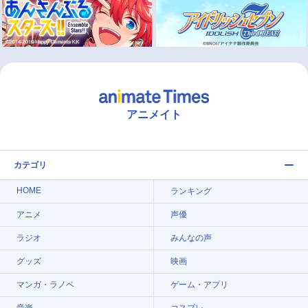
アニメイト
カテゴリ
HOME
ランキング
アニメ
声優
ラジオ
みんなの声
グッズ
映画
マンガ・ラノベ
ゲーム・アプリ