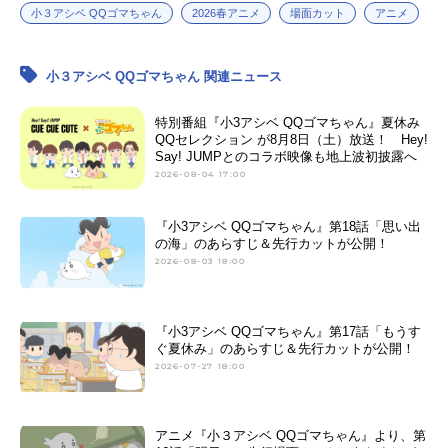
小３アシベ QQゴマちゃん
2026春アニメ
場面カット
アニメ
小３アシベ QQゴマちゃん 関連ニュース
特別番組『小3アシベ QQゴマちゃん』夏休み
QQセレクション が8月8日（土）放送！ Hey!
Say! JUMPとのコラボ映像も地上波初披露へ
2026-08-04 17:00
『小3アシベ QQゴマちゃん』第18話「思い出
の海」のあらすじ＆先行カットが公開！
2026-08-03 18:00
『小3アシベ QQゴマちゃん』第17話「もうす
ぐ夏休み」のあらすじ＆先行カットが公開！
2026-07-27 18:00
アニメ『小３アシベ QQゴマちゃん』より、第