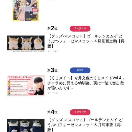
2
第
位
予約受付中
【グッズ-マスコット】ゴールデンカムイ ど
うぶつフォーゼマスコット 4.尾形百之助【再
販】
￥1,980
3
第
位
発売中
【くじメイト】今井文也のくじメイトVol.4～
チャラめに見える幼馴染、実は一途で独占欲
が強いんです～
￥1,100
4
第
位
予約受付中
【グッズ-マスコット】ゴールデンカムイ ど
うぶつフォーゼマスコット 5.月島軍曹【再
販】