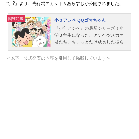
て︖」より、先行場面カット＆あらすじが公開されました。
関連記事
小３アシベ QQゴマちゃん
『少年アシベ』の最新シリーズ！小
学３年生になった、アシベやスガオ
君たち。ちょっとだけ成長した彼ら
にご注目！もちろんゴマちゃんも大
活躍！！作品名小３アシベQQゴマち
＜以下、公式発表の内容を引用して掲載しています＞
ゃん放送形態TVアニメシリーズ少年
アシベスケジュール2026年4月12日
（日）～テレ東系6局ネット「アニも
り！」内にてキャストアシベ：松岡
美里ゴマちゃん：神月柚莉愛父ちゃ
ん：興津和幸母ちゃん：折笠富美子
スタッフ原作：森下裕美「小３アシ
ベQQゴマちゃん」（双葉社「漫画ア
クション」連載中）監督/キャラクタ
ーデザイン：山脇光太郎プロデュー
サー：菅野あゆみ脚本：福田裕子
赤尾でこ美術監督：村山茉優音楽：