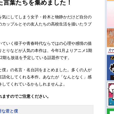
た言葉たちを集めました！
を気にしてしまう女子・鈴木と物静かだけど自分の
のカップルとその友人たちの高校生活を描いたラブ
いていく様子や青春時代ならではの心理や感情の描
りとりなどが人気の本作は、今年1月よりアニメ1期
第2期も放送を予定している話題作です。
と僕』の名言・名台詞をまとめました。多くの人が
言語化してくれる本作。あなたが「なんとなく」感
弁してくれているかもしれませんよ。
れますのでご注意ください。
対な君と僕