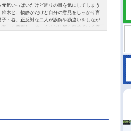
も元気いっぱいだけど周りの目を気にしてしまう
・鈴木と、物静かだけど自分の意見をしっかり言
男子・谷。正反対な二人が誤解や勘違いをしなが
お互いを尊重し、ゆっくりと理解を深めていく姿
友人たちとの学校生活を描くラブコメディ。作品
反対な君と僕放送形態TVアニメスケジュール第1
026年1月11日（日）〜2026年3月29日（日）第2
026年7月5日（日）～MBS・TBS系全国28局ネッ
て話数第1期：全12話キャスト鈴木：鈴代紗弓谷：
将吾渡辺：谷口夢奈佐藤：平林瑚夏山田：岩田ア
東：島袋美由利平：加藤渉西：大森こころ本田：
ともりスタッフ原作：阿賀沢紅茶監督：長友孝和
ーズ構成・アニメーションプロデューサー：内海
キャラクターデザイン：みやこまこサブキャラク
デザイン・総作画監督：小園菜穂総作画監督：﨑
ゆり 早川加寿子メインアニメーター：前原里
伊澤珠美美術監督：中村千恵子色彩設計：秋元由
影監督：塩川智幸3Dディレクター：越田祐史編