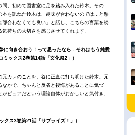
つ間、初めて図書室に足を踏み入れた鈴木。その
の本を訊ねた鈴木は、趣味が合わないのでは…と懸
全部合わなくても良い」と話し、こちらの言葉を続
る気持ちの大切さを感じさせてくれます。
摯に向き合おう！って思ったなら…それはもう純愛
コミックス2巻第14話「文化祭2」）
の元カレのことを、谷に正直に打ち明けた鈴木。元
るなかで、ちゃんと反省と後悔があることに気づ
とがピュアだという理論自体がおかしいと気付き、
。
ックス3巻第21話「サプライズ！」）