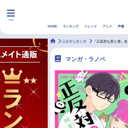
menu
HOME
ランキング
トレンド
アニメ
声優
HOME
ランキング
アニ
animateTimes
正反対な君と僕
『正反対な君と僕』名
マンガ・ラノベ
ゲーム・アプリ
音楽
マンガ・ラノベ
最新記事一覧
アニメ記事一覧
声優記事一覧