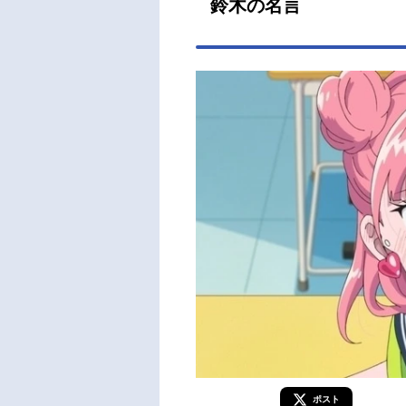
鈴木の名言
集：
楽：t
衣録
ン制作
ポスト