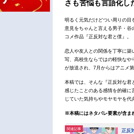
さも苦悩も言語化し
明るく元気だけどつい周りの目
意見をちゃんと言える男子・谷
コメ作品『正反対な君と僕』。
恋人や友人との関係を丁寧に築
写、高校生ならではの軽快なや
が放送され、7月からはアニメ
本稿では、そんな『正反対な君
感じたことのある感情を的確に
じていた気持ちやモヤモヤを代
※本稿にはネタバレ要素が含ま
関連記事
正反