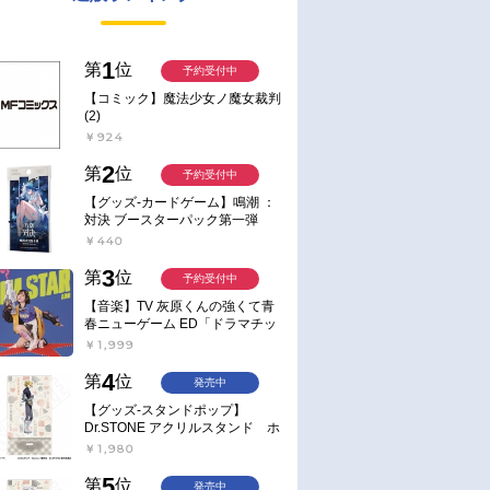
1
第
位
予約受付中
【コミック】魔法少女ノ魔女裁判
(2)
￥924
2
第
位
予約受付中
【グッズ-カードゲーム】鳴潮 ：
対決 ブースターパック第一弾
【ポイント2倍】
￥440
3
第
位
予約受付中
【音楽】TV 灰原くんの強くて青
春ニューゲーム ED「ドラマチッ
ク逃避行」収録シングル AIM
￥1,999
STAR/愛美【通常盤】
4
第
位
発売中
【グッズ-スタンドポップ】
Dr.STONE アクリルスタンド ホ
ワイマンといっしょver. スタン
￥1,980
リー・スナイダー
5
第
位
発売中