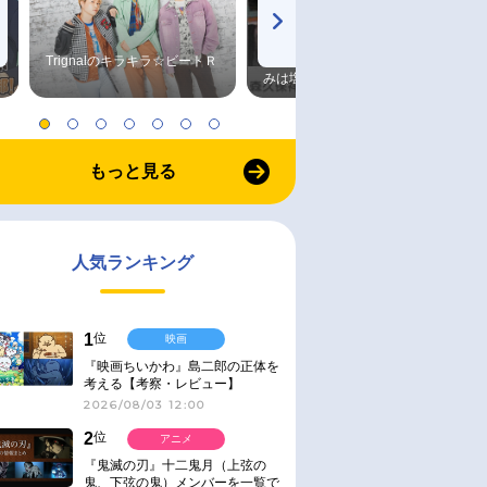
Trignalのキラキラ☆ビートＲ
森久保祥太郎×浪川大輔 つま
みは塩だけ
もっと見る
人気ランキング
1
位
映画
『映画ちいかわ』島二郎の正体を
考える【考察・レビュー】
2026/08/03 12:00
2
位
アニメ
『鬼滅の刃』十二鬼月（上弦の
鬼、下弦の鬼）メンバーを一覧で