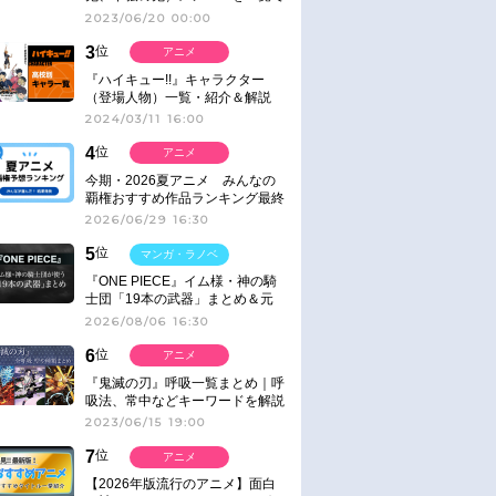
紹介＆解説（登場鬼の情報まと
2023/06/20 00:00
め）
3
位
アニメ
『ハイキュー!!』キャラクター
（登場人物）一覧・紹介＆解説
2024/03/11 16:00
4
位
アニメ
今期・2026夏アニメ みんなの
覇権おすすめ作品ランキング最終
結果発表！
2026/06/29 16:30
5
位
マンガ・ラノベ
『ONE PIECE』イム様・神の騎
士団「19本の武器」まとめ＆元
ネタ
2026/08/06 16:30
6
位
アニメ
『鬼滅の刃』呼吸一覧まとめ｜呼
吸法、常中などキーワードを解説
2023/06/15 19:00
7
位
アニメ
【2026年版流行のアニメ】面白