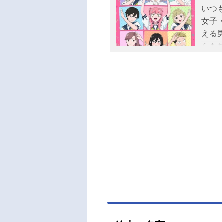
いつ
女子
える
らも
と、
名正
期：2
期：2
トに
坂田
ンジ
楠木
シリ
照子
ター
本さ
恵 
紀撮