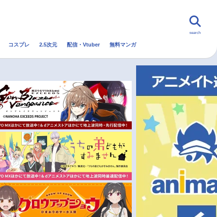
search
コスプレ
2.5次元
配信・Vtuber
無料マンガ
んなの声
グッズ
映画
・Vtuber
トレンド
無料マンガ
秋アニメ
冬アニメ