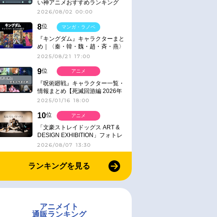
い神アニメおすすめランキング
【名作・話題作】｜ジャンル別人
2026/08/02 00:00
気作品をピックアップ
8
位
マンガ・ラノベ
『キングダム』キャラクターまと
め｜〈秦・韓・魏・趙・斉・燕〉
2025/08/21 17:00
9
位
アニメ
『呪術廻戦』キャラクター一覧・
情報まとめ【死滅回游編 2026年
1月放送】
2025/01/16 18:00
10
位
アニメ
「文豪ストレイドッグス ART &
DESIGN EXHIBITION」フォトレ
ポート
2026/08/07 13:30
ランキングを見る
アニメイト
通販ランキング