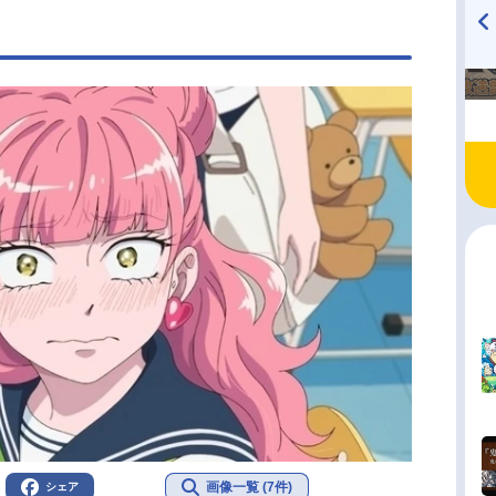
黒澤雅之2Dデザインワークス：越阪部ワタル音
ofubeats音響監督：木村絵理子音響効果：安藤由
TVアニメ『戦隊大失格』
ハイキュー!! 烏野高校放送部!
音調整：太田泰明選曲：合田麻衣子アニメーショ
radio 大直会 2nd season
：ラパントラッ...
画像一覧 (7件)
シェア