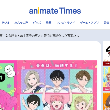
ラジオ
みんなの声
グッズ
映画
マンガ・ラノベ
ゲーム・アプリ
音楽
メ
声優
ラジオ
み
言・名台詞まとめ｜青春の尊さも苦悩も言語化した言葉たち
コスプレ
2.5次元
配信
アニメ映画一覧
今期アニメ曜日別一覧
実写化映画一覧
春アニメ
男性声優/女性声優一覧
夏アニメ
FOLLOW US