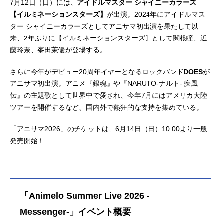
7月12日（日）には、
アイドルマスター シャイニーカラーズ
【イルミネーションスターズ】
が出演。2024年にアイドルマス
ター シャイニーカラーズとしてアニサマ初出演を果たして以
来、2年ぶりに【イルミネーションスターズ】として関根瞳、近
藤玲奈、峯田茉優が登場する。
さらに今年がデビュー20周年イヤーとなるロックバンド
DOES
が
アニサマ初出演。アニメ『銀魂』や『NARUTO-ナルト- 疾風
伝』の主題歌として世界中で愛され、今年7月にはアメリカ大陸
ツアーを開催するなど、国内外で熱狂的な支持を集めている。
「アニサマ2026」のチケットは、6月14日（日）10:00より一般
発売開始！
「Animelo Summer Live 2026 -
Messenger-」イベント概要