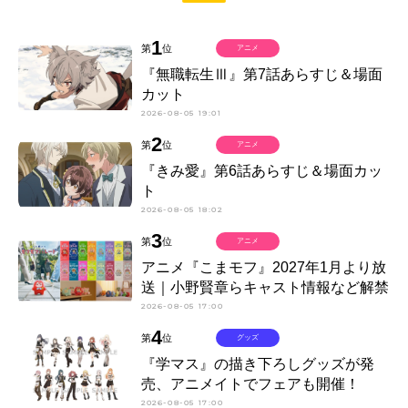
1
第
位
アニメ
『無職転生Ⅲ』第7話あらすじ＆場面
カット
2026-08-05 19:01
2
第
位
アニメ
『きみ愛』第6話あらすじ＆場面カッ
ト
2026-08-05 18:02
3
第
位
アニメ
アニメ『こまモフ』2027年1月より放
送｜小野賢章らキャスト情報など解禁
2026-08-05 17:00
4
第
位
グッズ
『学マス』の描き下ろしグッズが発
売、アニメイトでフェアも開催！
2026-08-05 17:00