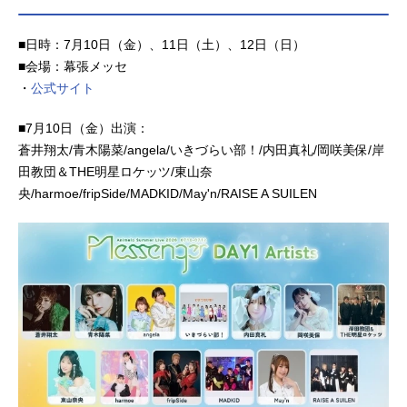
■日時：7月10日（金）、11日（土）、12日（日）
■会場：幕張メッセ
・
公式サイト
■7月10日（金）出演：
蒼井翔太/青木陽菜/angela/いきづらい部！/内田真礼/岡咲美保/岸
田教団＆THE明星ロケッツ/東山奈
央/harmoe/fripSide/MADKID/May'n/RAISE A SUILEN