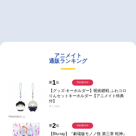
アニメイト
通販ランキング
1
第
位
予約受付中
【グッズ-キーホルダー】呪術廻戦 ふわコロ
りんセットキーホルダー【アニメイト特典
付】
￥1,100
2
第
位
予約受付中
【Blu-ray】『劇場版モノノ怪 第三章 蛇神』