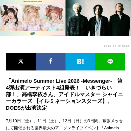
アニメ映画一覧
実写化映画一覧
今期アニメ曜日別一覧
春アニメ
夏アニメ
2026-06-12 13:20
秋アニメ
冬アニメ
男性声優/女性声優一覧
FOLLOW US
「Animelo Summer Live 2026 -Messenger-」第
4弾出演アーティスト4組発表！ いきづらい
部！、高橋李依さん、アイドルマスター シャイニ
ーカラーズ 【イルミネーションスターズ】、
DOESが出演決定
7月10日（金）、11日（土）、12日（日）の3日間、幕張メッセ
にて開催される世界最大のアニソンライブイベント「Animelo