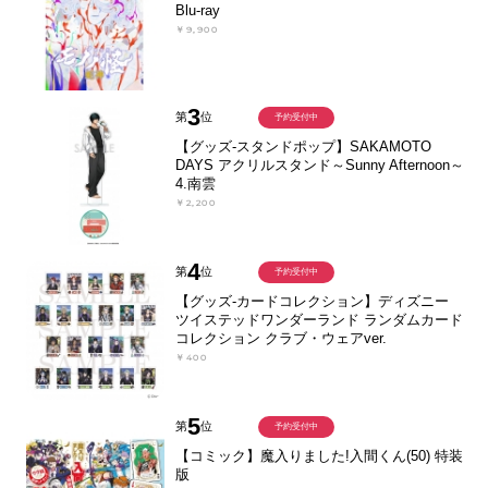
Blu-ray
￥9,900
3
第
位
予約受付中
【グッズ-スタンドポップ】SAKAMOTO
DAYS アクリルスタンド～Sunny Afternoon～
4.南雲
￥2,200
4
第
位
予約受付中
【グッズ-カードコレクション】ディズニー
ツイステッドワンダーランド ランダムカード
コレクション クラブ・ウェアver.
￥400
5
第
位
予約受付中
【コミック】魔入りました!入間くん(50) 特装
版