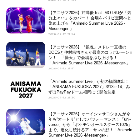
【アニサマ2026】芹澤優 feat. MOTSUが「気
分上々↑↑」をカバー！ 会場をパリピ空間へと
染め上げる「Animelo Summer Live 2026 -
Messenger-」
2026-07-12 21:54
【アニサマ2026】『銀魂』メドレー直後の
DOESと仲村宗悟さんが最高のコラボレーショ
ン！ 「曇天」で会場をぶち上げる！
「Animelo Summer Live 2026 -Messenger-」
2026-07-12 21:51
「Animelo Summer Live」が初の福岡進出！
「ANISAMA FUKUOKA 2027」3/13～14、み
ずほPayPayドーム福岡にて開催決定
2026-07-12 21:30
【アニサマ2026】オーイシマサヨシさんが今
年も“オートリ“としてパフォーマンス！「uni-
verse」から「ポケモンオールスターズ1025」
まで、進化し続けるアニサマの顔！「Animelo
Summer Live 2026 -Messenger-」