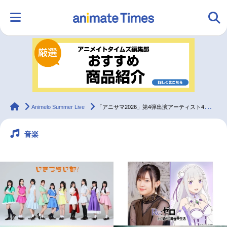
HOME
ランキング
アニメ
声優
ラジオ
みんなの声
グッズ
映画
animateTimes
Animelo Summer Live
「アニサマ2026」第4弾出演アーティスト4組発表
音楽
マンガ・ラノベ
ゲーム・アプリ
音楽
コスプレ
2.5次元
配信・Vtuber
トレンド
無料マンガ
最新記事一覧
アニメ記事一覧
声優記事一覧