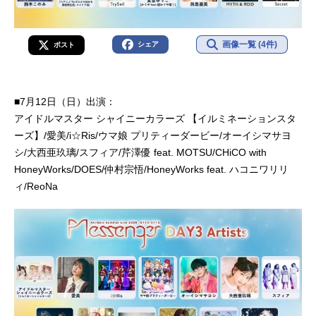
画像一覧 (4件)
シェア
ポスト
■7月12日（日）出演：
アイドルマスター シャイニーカラーズ 【イルミネーションスタ
ーズ】/愛美/i☆Ris/ウマ娘 プリティーダービー/オーイシマサヨ
シ/大西亜玖璃/スフィア/芹澤優 feat. MOTSU/CHiCO with
HoneyWorks/DOES/仲村宗悟/HoneyWorks feat. ハコニワリリ
ィ/ReoNa