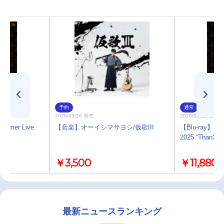
予約
通常
2026/08/26 発売
2026/03/25 発売
ummer Live
【音楽】オーイシマサヨシ/仮歌III
【Blu-ray】「An
」
2025 “ThanXX
￥3,500
￥11,880
最新ニュースランキング