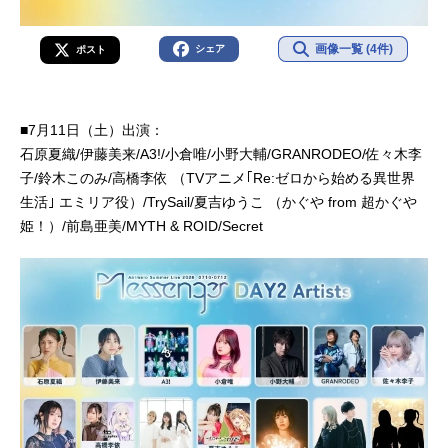
画像一覧 (4件)
シェア
ポスト
■7月11日（土）出演：
石原夏織/伊藤美来/A3!/小倉唯/小野大輔/GRANRODEO/佐々木李
子/鈴木このみ/高橋李依 （TVアニメ｢Re:ゼロから始める異世界
生活｣ エミリア役）/TrySail/夏吉ゆうこ （かぐや from 超かぐや
姫！）/前島亜美/MYTH & ROID/Secret