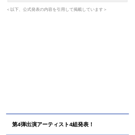
名イキヅライブ！LOVELIVE!BLUEBI
シミュレーションゲーム。こちらで
＜以下、公式発表の内容を引用して掲載しています＞
RDシリーズラブライブ！キャスト高
は、『アイドルマスターシャイニー
橋ポルカ：綾咲穂音麻布麻衣：遠藤
カラーズ(シャニマス)』のキャスト声
璃菜五桐玲：宮野芹駒形花火：藤野
優、キャラクター、オススメ記事を
こころ金澤奇跡：坂野愛羽調布のり
ご紹介！TVアニメ『アイドルマスタ
こ：瀬古梨愛春宮ゆくり：奥村優季
ーシャイニーカラーズ』の情報はこ
此花輝夜：天沢朱音山田真緑：小戸
ちら▼
森穂花佐々木翔音：涼ノ瀬葵音スタ
ッフ原作：矢立肇原案・メンバーテ
キスト：公野櫻子キャラクターデザ
イン：田畑壽之(C)プロジェクトイキ
ヅライブ！(C)IKZL『イキヅライブ！
LOVELIVE!BLUEBIRD』公式サイト
『イキヅライブ！LOVELIVE!BLUEBI
RD』公式X（Twitter） 「イキヅライ
ブ！LOVELIVE!BLUEBIRD」のグッ
ズを探す
第4弾出演アーティスト4組発表！