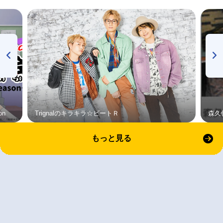
on
Trignalのキラキラ☆ビートＲ
森久
もっと見る