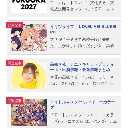
マ）』は、ドワンゴ・文化放送・文
化放送開発センターによるアニソン
イベント。こちらでは、『AnimeloS
ummerLive2026-Messenger-』のオ
関連記事
イキヅライブ！ LOVELIVE! BLUEBI
ススメ記事をご紹介！
RD
数学が苦手過ぎて高校受験に失敗し
た、足が勝手に踊りだす少女、高橋
ポルカ15歳。先生に勧められるまま
に進学を決めたネット高校に入学し
関連記事
高橋李依｜アニメキャラ・プロフィ
て衝撃を受ける。そこには制服もな
ール・出演情報・最新情報まとめ
い教室もないグラウンドもない、学
食も保健室もないーーでも。自分だ
声優の高橋李依（たかはしりえ）さ
けの夢を持つ仲間と、自由な時間が
んは、2月27日生まれ、埼玉県出身。
あった。なんにもないならーー自分
『【推しの子】』のアイ役をはじ
たちで作ればいい。なにもなくて
め、『Fate/Grand Order』のマシ
関連記事
アイドルマスター シャイニーカラー
も、なにもできなくても。だからこ
ュ・キリエライト役など、人気作品
ズ
そ、自分たちがやる気になればなん
のキャラクターを多く演じていま
だってできるんだーー。敗けたって
す。こちらでは、高橋李依さんのオ
『アイドルマスターシャイニーカラ
次はある。これは可能性の物語。新
ススメ記事をご紹介！
ーズ(シャニマス)』は、バンダイナム
しい「みんなで叶える物語」。作品
コエンターテインメントによる育成