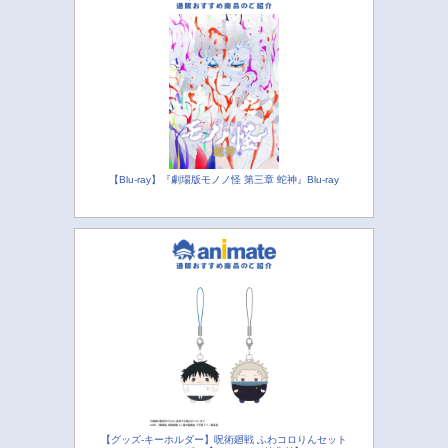
【Blu-ray】『劇場版モノノ怪 第三章 蛇神』Blu-ray
【グッズ-キーホルダー】呪術廻戦 ふわコロりんセット