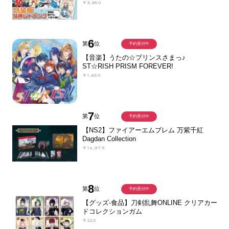
￥3,850
6
第
位
予約受付中
【音楽】うたの☆プリンスさまっ♪
ST☆RISH PRISM FOREVER!
￥1,650
7
第
位
予約受付中
【NS2】ファイアーエムブレム 万紫千紅
Dagdan Collection
￥14,979
8
第
位
予約受付中
【グッズ-食品】刀剣乱舞ONLINE クリアカー
ドコレクションガム
￥220