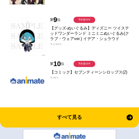
9
第
位
予約受付中
【グッズ-ぬいぐるみ】ディズニー ツイステ
ッドワンダーランド ミニミニぬいぐるみ(ク
ラブ・ウェアver.) イデア・シュラウド
￥2,500
10
第
位
予約受付中
【コミック】セブンティーンシロップス(2)
￥924
すべて見る