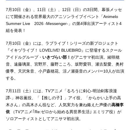
7月10日（金）、11日（土）、12日（日）の3日間、幕張メッセ
にて開催される世界最大のアニソンライブイベント「Animelo
Summer Live 2026 -Messenger-」の第4弾出演アーティスト4
組を発表！
7月10日（金）には、ラブライブ！シリーズの新プロジェクト
『イキヅライブ！ LOVELIVE! BLUEBIRD』に登場するスクール
アイドルグループ・
いきづらい部！
がアニサマ初出演。綾咲穂
音、遠藤璃菜、宮野芹、藤野こころ、坂野愛羽、瀬古梨愛、奥村
優季、天沢朱音、小戸森穂花、涼ノ瀬葵音のメンバー10人が出演
する。
7月11日（土）には、TVアニメ「るろうに剣心-明治剣客浪漫
譚-」神谷薫役、「【推しの子】」アイ役、「からかい上手の高
木さん」の高木さん役など、人気実力を兼ね備えた声優の
高橋李
依
（TVアニメ｢Re:ゼロから始める異世界生活｣ エミリア役）が
ソロアーティストとしてアニサマ初出演。