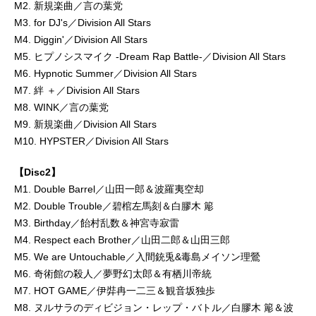
M2. 新規楽曲／言の葉党
M3. for DJ's／Division All Stars
M4. Diggin'／Division All Stars
M5. ヒプノシスマイク -Dream Rap Battle-／Division All Stars
M6. Hypnotic Summer／Division All Stars
M7. 絆 ＋／Division All Stars
M8. WINK／言の葉党
M9. 新規楽曲／Division All Stars
M10. HYPSTER／Division All Stars
【Disc2】
M1. Double Barrel／山田一郎＆波羅夷空却
M2. Double Trouble／碧棺左馬刻＆白膠木 簓
M3. Birthday／飴村乱数＆神宮寺寂雷
M4. Respect each Brother／山田二郎＆山田三郎
M5. We are Untouchable／入間銃兎&毒島メイソン理鶯
M6. 奇術館の殺人／夢野幻太郎＆有栖川帝統
M7. HOT GAME／伊弉冉一二三＆観音坂独歩
M8. ヌルサラのディビジョン・レップ・バトル／白膠木 簓＆波