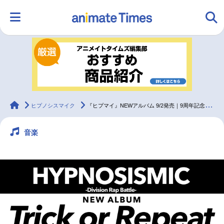
HOME
ランキング
アニメ
声優
ラジオ
みんなの声
グッズ
映画
animateTimes
ヒプノシスマイク
『ヒプマイ』NEWアルバム 9/2発売｜9周年記念イベント開催決定
音楽
マンガ・ラノベ
ゲーム・アプリ
音楽
コスプレ
2.5次元
配信・Vtuber
トレンド
無料マンガ
最新記事一覧
アニメ記事一覧
声優記事一覧