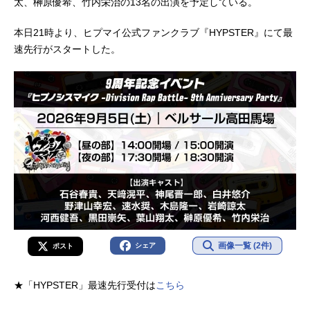
太、榊原優希、竹内栄治の13名の出演を予定している。
本日21時より、ヒプマイ公式ファンクラブ『HYPSTER』にて最
速先行がスタートした。
画像一覧 (2件)
シェア
ポスト
★「HYPSTER」最速先行受付は
こちら