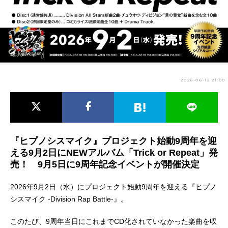
アニメ映画一覧
実写化映画一覧
今期アニメ曜日別一覧
春アニメ
夏アニメ
2026-06-12 21:00
秋アニメ
冬アニメ
男性声優/女性声優一覧
FOLLOW US
『ヒプノシスマイク』プロジェクト始動9周年を迎
える9月2日にNEWアルバム「Trick or Repeat」発
売！ 9月5日に9周年記念イベントが開催決定
2026年9月2日（水）にプロジェクト始動9周年を迎える『ヒプノ
シスマイク -Division Rap Battle-』。
このたび、9周年当日にこれまでCD化されていなかった楽曲を収