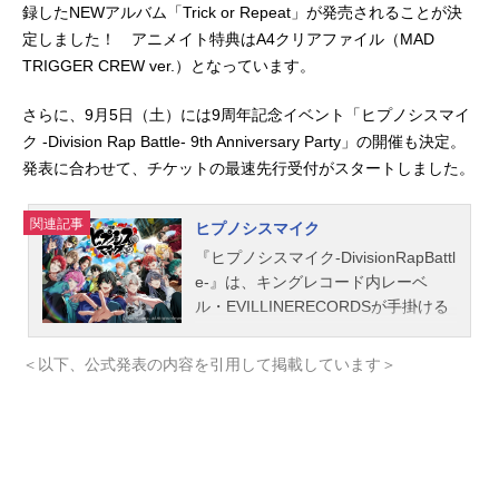
録したNEWアルバム「Trick or Repeat」が発売されることが決
定しました！ アニメイト特典はA4クリアファイル（MAD
TRIGGER CREW ver.）となっています。
さらに、9月5日（土）には9周年記念イベント「ヒプノシスマイ
ク -Division Rap Battle- 9th Anniversary Party」の開催も決定。
発表に合わせて、チケットの最速先行受付がスタートしました。
関連記事
ヒプノシスマイク
『ヒプノシスマイク-DivisionRapBattl
e-』は、キングレコード内レーベ
ル・EVILLINERECORDSが手掛ける
男性声優18人によるラップソングプ
ロジェクト。通称「ヒプマイ」。こ
＜以下、公式発表の内容を引用して掲載しています＞
ちらでは、『ヒプノシスマイク』の
キャラクター声優、スタッフ、オス
スメ記事をご紹介！『映画ヒプノシ
スマイク-DivisionRapBattle-』の情報
はこちら