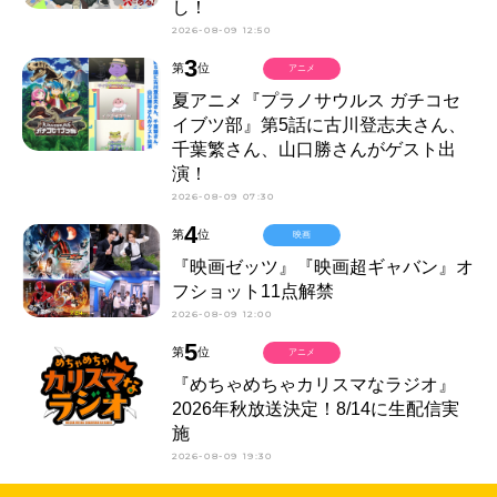
し！
2026-08-09 12:50
3
第
位
アニメ
夏アニメ『プラノサウルス ガチコセ
イブツ部』第5話に古川登志夫さん、
千葉繁さん、山口勝さんがゲスト出
演！
2026-08-09 07:30
4
第
位
映画
『映画ゼッツ』『映画超ギャバン』オ
フショット11点解禁
2026-08-09 12:00
5
第
位
アニメ
『めちゃめちゃカリスマなラジオ』
2026年秋放送決定！8/14に生配信実
施
2026-08-09 19:30