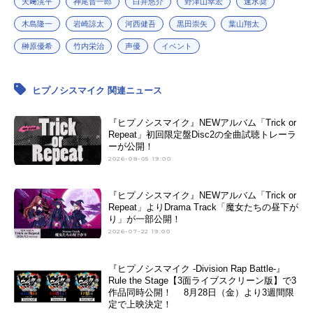
天﨑滉平
神尾晋一郎
白井悠介
野津山幸宏
速水奨
東方天乙統女：
小林ゆう
勘解由小路 無花果：
たかはし智秋
木島隆一
岩崎諒太
河西健吾
黒田崇矢
葉山翔太
碧棺合歓：
山本希望
榊原優希
竹内栄治
声優
イベント
ヒプノシスマイク 関連ニュース
『ヒプノシスマイク』NEWアルバム「Trick or
Repeat」初回限定盤Disc2の全曲試聴トレーラ
ーが公開！
2026-08-05 19:00
『ヒプノシスマイク』NEWアルバム「Trick or
Repeat」よりDrama Track「魔女たちの昼下が
り」が一部公開！
2026-07-22 19:00
『ヒプノシスマイク -Division Rap Battle-』
Rule the Stage【3面ライブスクリーン版】で3
作品同時公開！ 8月28日（金）より3週間限
定で上映決定！