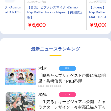
2026/09/02 発売
2026/09/30 発売
ク -Division
【音楽】ヒプノシスマイク -Division
【Blu-ray】ヒ
 ≪Final D.R.B≫
Rap Battle- Trick or Repeat【初回限定
Rap Battle- 1
盤】
MAD TRIGG
本舗
￥6,600
￥9,000
最新ニュースランキング
1
第
位
映画
『映画たんプリ』ゲスト声優に鬼頭明
里・島﨑信長・内山昂輝
2026-08-09 09:00
2
第
位
アニメ
『生穴る』キービジュアル公開、キャ
ラクターデザイン・今村亮氏描き下ろ