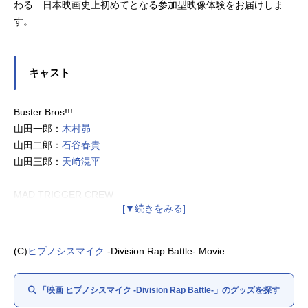
わる…日本映画史上初めてとなる参加型映像体験をお届けしま
す。
キャスト
Buster Bros!!!
山田一郎：
木村昴
山田二郎：
石谷春貴
山田三郎：
天﨑滉平
MAD TRIGGER CREW
碧棺左馬刻：
浅沼晋太郎
入間銃兎：
駒田航
毒島メイソン理鶯：
神尾晋一郎
(C)
ヒプノシスマイク
-Division Rap Battle- Movie
Fling Posse
「映画 ヒプノシスマイク -Division Rap Battle-」のグッズを探す
飴村乱数：
白井悠介