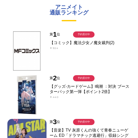
アニメイト
通販ランキング
1
第
位
予約受付中
【コミック】魔法少女ノ魔女裁判(2)
￥924
2
第
位
予約受付中
【グッズ-カードゲーム】鳴潮 ：対決 ブース
ターパック第一弾【ポイント2倍】
￥440
3
第
位
予約受付中
【音楽】TV 灰原くんの強くて青春ニューゲ
ーム ED「ドラマチック逃避行」収録シング