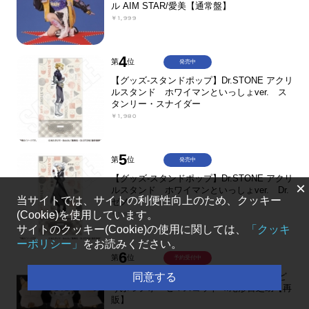
ル AIM STAR/愛美【通常盤】
￥1,999
4
第
位
発売中
【グッズ-スタンドポップ】Dr.STONE アクリ
ルスタンド ホワイマンといっしょver. ス
タンリー・スナイダー
￥1,980
5
第
位
発売中
【グッズ-スタンドポップ】Dr.STONE アクリ
×
ルスタンド ホワイマンといっしょver. Dr.
当サイトでは、サイトの利便性向上のため、クッキー
ゼノ
(Cookie)を使用しています。
￥1,980
サイトのクッキー(Cookie)の使用に関しては、
「クッキ
ーポリシー」
をお読みください。
6
第
位
予約受付中
同意する
【グッズ-マスコット】ゴールデンカムイ ど
うぶつフォーゼマスコット 4.尾形百之助【再
販】