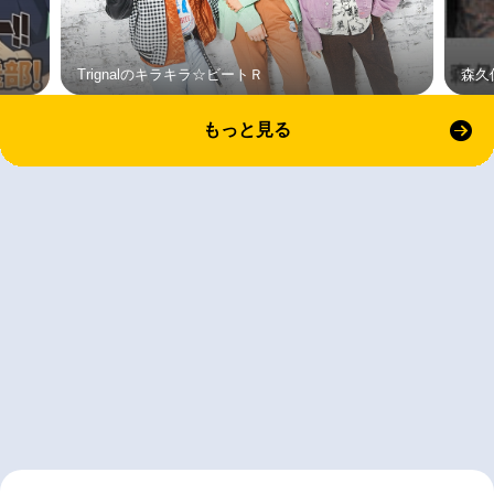
Trignalのキラキラ☆ビートＲ
森久
もっと見る