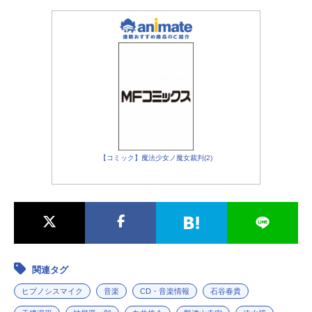
夢野幻太郎：
斉藤壮馬
有栖川帝統：
野津山幸宏
麻天狼
神宮寺寂雷：
速水奨
伊弉冉一二三：
木島隆一
観音坂独歩：
伊東健人
どついたれ本舗
白膠木簓：
岩崎諒太
【コミック】魔法少女ノ魔女裁判(2)
躑躅森盧笙：
河西健吾
天谷奴零：
黒田崇矢
Bad Ass Temple
波羅夷空却：
葉山翔太
四十物十四：
榊原優希
天国獄：
竹内栄治
関連タグ
ヒプノシスマイク
音楽
CD・音楽情報
石谷春貴
言の葉党