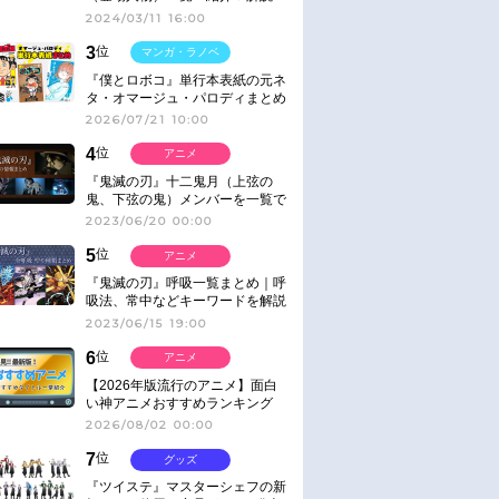
2024/03/11 16:00
3
位
マンガ・ラノベ
『僕とロボコ』単行本表紙の元ネ
タ・オマージュ・パロディまとめ
2026/07/21 10:00
4
位
アニメ
『鬼滅の刃』十二鬼月（上弦の
鬼、下弦の鬼）メンバーを一覧で
紹介＆解説（登場鬼の情報まと
2023/06/20 00:00
め）
5
位
アニメ
『鬼滅の刃』呼吸一覧まとめ｜呼
吸法、常中などキーワードを解説
2023/06/15 19:00
6
位
アニメ
【2026年版流行のアニメ】面白
い神アニメおすすめランキング
【名作・話題作】｜ジャンル別人
2026/08/02 00:00
気作品をピックアップ
7
位
グッズ
『ツイステ』マスターシェフの新