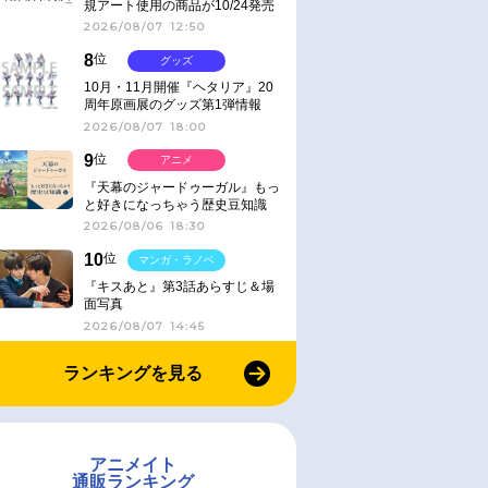
規アート使用の商品が10/24発売
2026/08/07 12:50
8
位
グッズ
10月・11月開催『ヘタリア』20
周年原画展のグッズ第1弾情報
2026/08/07 18:00
9
位
アニメ
『天幕のジャードゥーガル』もっ
と好きになっちゃう歴史豆知識
2026/08/06 18:30
10
位
マンガ・ラノベ
『キスあと』第3話あらすじ＆場
面写真
2026/08/07 14:45
ランキングを見る
アニメイト
通販ランキング