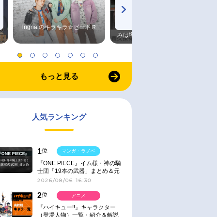
Trignalのキラキラ☆ビートＲ
森久保祥太郎×浪川大輔 つま
みは塩だけ
もっと見る
人気ランキング
1
位
マンガ・ラノベ
『ONE PIECE』イム様・神の騎
士団「19本の武器」まとめ＆元
ネタ
2026/08/06 16:30
2
位
アニメ
『ハイキュー!!』キャラクター
（登場人物）一覧・紹介＆解説