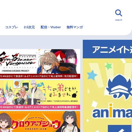
search
コスプレ
2.5次元
配信・Vtuber
無料マンガ
んなの声
グッズ
映画
・Vtuber
トレンド
無料マンガ
秋アニメ
冬アニメ