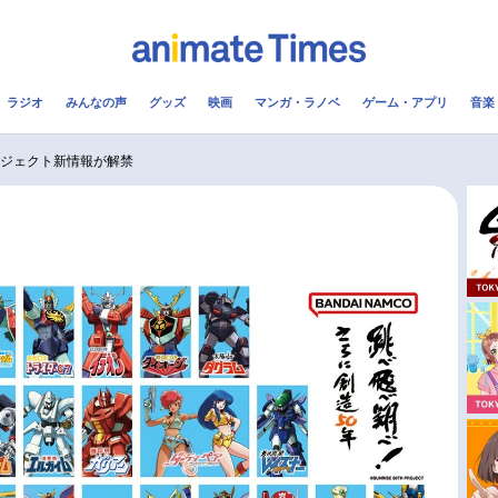
ラジオ
みんなの声
グッズ
映画
マンガ・ラノベ
ゲーム・アプリ
音楽
メ
声優
ラジオ
み
ロジェクト新情報が解禁
コスプレ
2.5次元
配信
アニメ映画一覧
今期アニメ曜日別一覧
実写化映画一覧
春アニメ
男性声優/女性声優一覧
夏アニメ
FOLLOW US