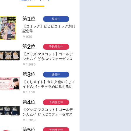
1
第
位
発売中
【コミック】ビビビコミック創刊
記念号
￥935
2
第
位
予約受付中
【グッズ-マスコット】ゴールデ
ンカムイ どうぶつフォーゼマス
コット 4.尾形百之助【再販】
￥1,980
3
第
位
発売中
【くじメイト】今井文也のくじメ
イトVol.4～チャラめに見える幼
馴染、実は一途で独占欲が強いん
￥1,100
です～
4
第
位
予約受付中
【グッズ-マスコット】ゴールデ
ンカムイ どうぶつフォーゼマス
コット 5.月島軍曹【再販】
￥1,980
5
第
位
予約受付中