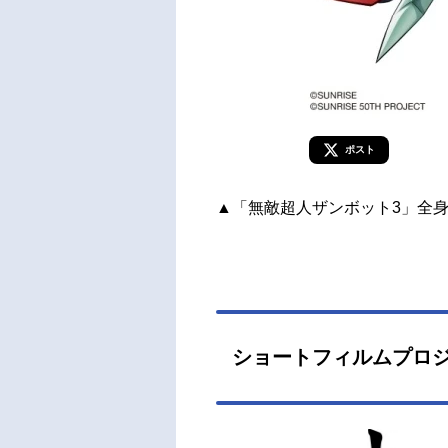
ポスト
▲「無敵超人ザンボット3」全
ショートフィルムプロ