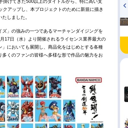
れまでに手掛けてきた500以上のタイトルから、特に高い支
ピックアップし、本プロジェクトのために新規に描き
TVアニメ『戦隊大失格』
ハイキュー!! 烏野高校放送部!
いたしました。
radio 大直会 2nd season
イズ」の強みの一つであるマーチャンダイジングを
6月17日（水）より開催されるライセンス業界最大の
ン」においても展開し、商品化をはじめとする各種
り多くのファンの皆様へ多様な形で作品の魅力をお