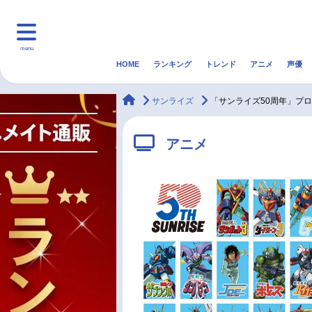
menu
HOME
ランキング
トレンド
アニメ
声優
HOME
ランキング
アニ
animateTimes
サンライズ
「サンライズ50周年」プ
マンガ・ラノベ
ゲーム・アプリ
音楽
アニメ
最新記事一覧
アニメ記事一覧
声優記事一覧